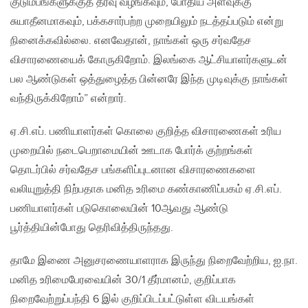
குடும்பங்களுக்குத் தீர்வு வழங்கவும், போதிய அளவுக்கு
சுயாதீனமாகவும், பக்கசார்பற்ற முறையிலும் நடத்தப்படும் என்று
நினைக்கவில்லை. எனவேதான், நாங்கள் ஒரு சர்வதேச
விசாரணையைக் கோருகிறோம். இலங்கை ஆட்சியாளர்களுடன்
பல ஆண்டுகள் ஒத்துழைத்த பின்னரே இந்த முடிவுக்கு நாங்கள்
வந்திருக்கிறோம்” என்றார்.
ஏ.சி.எப். பணியாளர்கள் கொலை குறித்த விசாரணைகள் உரிய
முறையில் நடைபெறாமையின் ஊடாக போர்க் குற்றங்கள்
தொடர்பில் சர்வதேச பங்களிப்புடனான விசாரணைகளை
வலியுறுத்தி நிற்பதாக மனித உரிமை கண்காணிப்பகம் ஏ.சி.எப்.
பணியாளர்கள் படுகொலையின் 10ஆவது ஆண்டு
பூர்த்தியின்போது தெரிவித்திருந்தது.
தாமே இணை அனுசரணையாளராக இருந்து நிறைவேற்றிய, ஐ.நா.
மனித உரிமைபேரவையின் 30/1 தீர்மானம், குறிப்பாக
நிறைவேற்றுப்பந்தி 6 இல் குறிப்பிடப்பட்டுள்ள விடயங்கள்