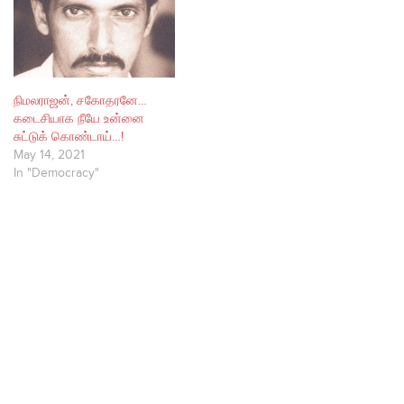
நிமலராஜன், சகோத​ரனே…
கடைசியாக நீயே உன்னை
சுட்டுக் கொண்டாய்…!
May 14, 2021
In "Democracy"