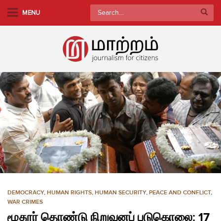
S
Search
MENU
k
for:
i
p
t
o
m
a
i
n
c
o
n
t
e
n
DEMOCRACY
,
HUMAN RIGHTS
,
HUMAN SECURITY
,
PEACE AND CONFLICT
,
t
WAR CRIMES
மூதூர் தொண்டு நிறுவனப் படுகொலை: 17