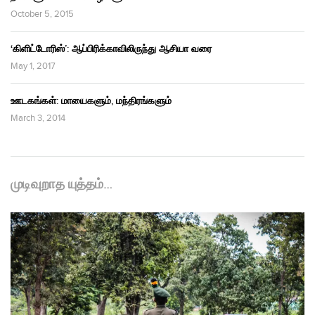
October 5, 2015
‘கிளிட்டோரிஸ்’: ஆப்பிரிக்காவிலிருந்து ஆசியா வரை
May 1, 2017
ஊடகங்கள்: மாயைகளும், மந்திரங்களும்
March 3, 2014
முடிவுறாத யுத்தம்…