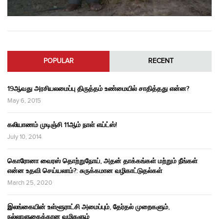
POPULAR
RECENT
19ஆவது அரசியலமைப்பு திருத்தம் உண்மையில் சாதித்தது என்ன?
May 6, 2015
கலியாணம் முடிஞ்சி 11ஆம் நாள் எய்ட்ஸ்!
July 10, 2014
கொரோனா வைரஸ் தொற்றுநோய், அதன் தாக்கங்கள் மற்றும் நீங்கள்
என்ன உதவி செய்யலாம்?: சுருக்கமான வழிகாட்டுதல்கள்
March 25, 2020
இலங்கையின் உள்ளூராட்சி அமைப்பும், தேர்தல் முறைகளும்,
நல்லாளுகைக்கான வழிகளும்