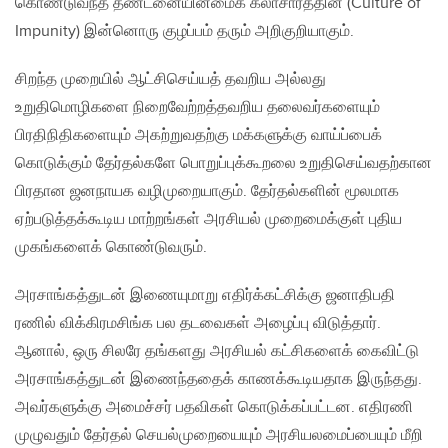
கொண்டுவந்த தண்டனையின்மைக் கலாசாரத்தின் (Culture of
Impunity) இன்னொரு குழப்பம் தரும் அறிகுறியாகும்.
சிறந்த முறையில் ஆட்சிசெய்யத் தவறிய அல்லது
உறுதிமொழிகளை நிறைவேற்றத்தவறிய தலைவர்களையும்
பிரதிநிதிகளையும் அகற்றுவதற்கு மக்களுக்கு வாய்ப்பைக்
கொடுக்கும் தேர்தல்களே பொறுப்புக்கூறலை உறுதிசெய்வதற்கான
பிரதான ஜனநாயக வழிமுறையாகும். தேர்தல்களின் மூலமாக
ஏற்படுத்தக்கூடிய மாற்றங்கள் அரசியல் முறைமைக்குள் புதிய
முகங்களைக் கொண்டுவரும்.
அரசாங்கத்துடன் இணையுமாறு எதிர்க்கட்சிக்கு ஜனாதிபதி
ரணில் விக்கிரமசிங்க பல தடவைகள் அழைப்பு விடுத்தார்.
ஆனால், ஒரு சிலரே தங்களது அரசியல் கட்சிகளைக் கைவிட்டு
அரசாங்கத்துடன் இணைந்ததைக் காணக்கூடியதாக இருந்தது.
அவர்களுக்கு அமைச்சர் பதவிகள் கொடுக்கப்பட்டன. எதிரணி
முழுவதும் தேர்தல் செயல்முறையையும் அரசியலமைப்பையும் மீறி