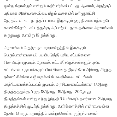
ஒன்று தோன்றும் என்றும் எதிர்பார்க்கப்பட்டது. ஆனால், அதற்குப்
பதிலாக அரசியலமைப்பை மீறும் வகையில் உள்ளூராட்சி
தேர்தல்கள் கூட நடத்தப்படாமல் இருக்கும் ஒரு நிலைவரத்தையே
காண்கிறோம். சட்டத்துக்கு அப்பாற்பட்டதாக தன்னை அரசாங்கம்
கருதுவது போன்று இருக்கிறது.
அரசாங்கம் அதற்கு நாடாளுமன்றத்தில் இருக்கும்
பெரும்பான்மையைப் பயன்படுத்தி புதிய சட்டங்களை
நிறைவேற்றமுடியும். ஆனால், சட்ட சீர்திருத்தங்களும் புதிய
சட்டங்கள் உருவாக்கமும் பிரச்சினைத் தீர்வுக்கோ அல்லது சிறந்த
நல்லாட்சிக்கோ வழிவகுக்கப்போவதில்லை. சட்டங்கள்
மாற்றியமைக்கப்படவும் முடியும். அரசியலமைப்புக்கான 17ஆவது
திருத்தத்துக்கு பிறகு 18ஆவது, 19ஆவது, 20ஆவது
திருத்தங்கள் என்று வந்து இறுதியில் மிகவும் தளர்வான 21ஆவது
திருத்தத்தில் முடிந்திருக்கிறது. போர்க்களத்தில் என்றாலென்ன,
தேசிய பொருளாதாரத்தில் என்றாலென்ன குற்றங்களைச்