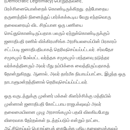
(Democratic Legitimacy) பொறுத்தவரை,
பிரச்சினையொன்றைக் கொண்டிருக்கிறது. தற்போதைய
தருணத்தில் நினைத்துப் பார்க்கக்கூடிய வேறு எந்தவொரு
தலைவரையும் விட சிறப்பான ஒரு பணியை
செய்துகொண்டிருப்பதாக பலரும் ஏற்றுக்கொண்டிருக்கும்
ஜனாதிபதி ரணில் விக்கிரமசிங்க அரசியலமைப்பின் பிரகாரம்
சட்டப்படி ஜனாதிபதியாகத் தெரிவுசெய்யப்பட்டவர். சர்வதேச
சமூகமும் மேல்மட்ட வர்த்தக சமூகமும் பரந்தளவு நடுத்தர
வர்க்கத்தினரும் அவர் மீது நம்பிக்கை வைத்திருப்பதாகத்
தோன்றுகிறது. ஆனால், அவர் தார்மீக நியாயப்பாட்டை இழந்த ஒரு
நாடாளுமன்றத்தினால் தெரிவுசெய்யப்பட்டவர்.
ஒரு வருடத்துக்கு முன்னர் மக்கள் கிளர்ச்சிக்கு மத்தியில்
முன்னாள் ஜனாதிபதி கோட்டபாய ராஜபக்‌ஷவும் அவர்
தலைமையிலான முழு அரசாங்கமும் பதவி விலகியபோது
விரைவாக தேர்தல்கள் நடத்தப்படும் என்றும் நாட்டை
ஆட்சிசெய்யும் பொறுப்பைக் கையேற்க புதிய தலைமைத்துவம்