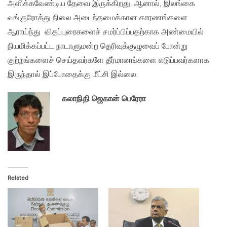
அளிக்கவேண்டிய தேவை இருக்கிறது. ஆனால், இலங்கை
வங்குரோத்து நிலை அடைந்தமைக்கான காரணங்களை
ஆராய்ந்து விதப்புரைகளைச் சமர்ப்பிப்பதற்காக அண்மையில்
நியமிக்கப்பட்ட நாடாளுமன்ற தெரிவுக்குழுவைப் போன்று
குற்றங்களைச் செய்தவர்களே தீர்மானங்களை எடுப்பவர்களாக
இருந்தால் இப்போதைக்கு மீட்சி இல்லை.
கலாநிதி ஜெகான் பெரேரா
Related