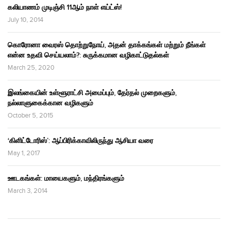
கலியாணம் முடிஞ்சி 11ஆம் நாள் எய்ட்ஸ்!
July 10, 2014
கொரோனா வைரஸ் தொற்றுநோய், அதன் தாக்கங்கள் மற்றும் நீங்கள்
என்ன உதவி செய்யலாம்?: சுருக்கமான வழிகாட்டுதல்கள்
March 25, 2020
இலங்கையின் உள்ளூராட்சி அமைப்பும், தேர்தல் முறைகளும்,
நல்லாளுகைக்கான வழிகளும்
October 5, 2015
‘கிளிட்டோரிஸ்’: ஆப்பிரிக்காவிலிருந்து ஆசியா வரை
May 1, 2017
ஊடகங்கள்: மாயைகளும், மந்திரங்களும்
March 3, 2014