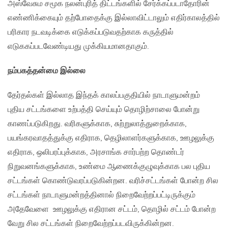
அஸ்வேசும சமூக நலன்புரித் திட்டங்களில் சேர்க்கப்படாதோரின்
எண்ணிக்கையும் தற்போதைக்கு இல்லாவிட்டாலும் எதிர்காலத்தில்
பரிகார நடவடிக்கை எடுக்கப்படுவதற்காக கருத்தில்
எடுககப்படவேண்டியது முக்கியமானதாகும்.
நம்பகத்தன்மை இல்லை
தேர்தல்கள் இல்லாத இந்தக் காலப்பகுதியில் நாடாளுமன்றம்
புதிய சட்டங்களை உற்பத்தி செய்யும் தொழிற்சாலை போன்று
காணப்படுகிறது. வரிகளுக்காக, சுற்றுலாத்துறைக்காக,
பயங்கரவாதத்துக்கு எதிராக, தெழிலாளர்களுக்காக, ஊழலுக்கு
எதிராக, ஒலிபரப்புக்காக, அரசாங்க சார்பற்ற தொண்டர்
நிறுவனங்களுக்காக, உண்மை ஆணைக்குழுவுக்காக பல புதிய
சட்டங்கள் கொண்டுவரப்படுகின்றன. வரிச்சட்டங்கள் போன்ற சில
சட்டங்கள் நாடாளுமன்றத்தினால் நிறைவேற்றப்பட்டிருக்கும்
அதேவேளை ஊழலுக்கு எதிரான சட்டம், தொழில் சட்டம் போன்ற
வேறு சில சட்டங்கள் நிறைவேற்றப்படவிருக்கின்றன.