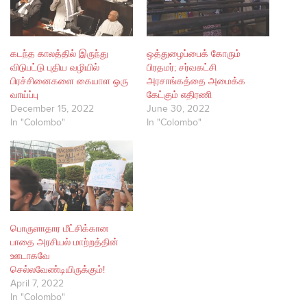
கடந்த காலத்தில் இருந்து
ஒத்துழைப்பைக் கோரும்
விடுபட்டு புதிய வழியில்
பிரதமர்; சர்வகட்சி
பிரச்சினைகளை கையாள ஒரு
அரசாங்கத்தை அமைக்க
வாய்ப்பு
கேட்கும் எதிரணி
December 15, 2022
June 30, 2022
In "Colombo"
In "Colombo"
பொருளாதார மீட்சிக்கான
பாதை அரசியல் மாற்றத்தின்
ஊடாகவே
செல்லவேண்டியிருக்கும்!
April 7, 2022
In "Colombo"