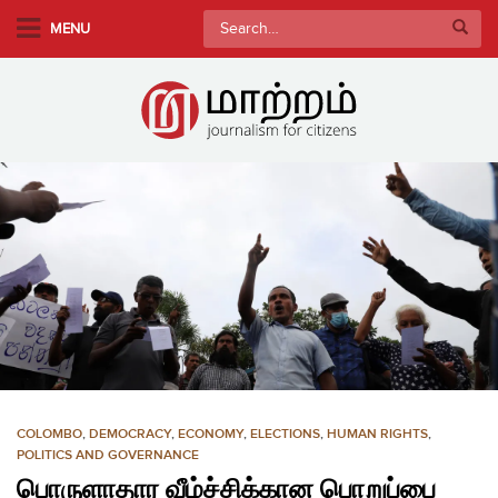
S
Search
MENU
k
for:
i
p
t
o
m
a
i
n
c
o
n
t
e
n
COLOMBO
,
DEMOCRACY
,
ECONOMY
,
ELECTIONS
,
HUMAN RIGHTS
,
t
POLITICS AND GOVERNANCE
பொருளாதார வீழ்ச்சிக்கான பொறுப்பை