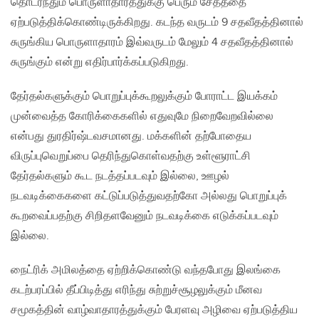
தொடர்ந்தும் பொருளாதாரத்துக்கு பெரும் சேதத்தை
ஏற்படுத்திக்கொண்டிருக்கிறது. கடந்த வருடம் 9 சதவீதத்தினால்
சுருங்கிய பொருளாதாரம் இவ்வருடம் மேலும் 4 சதவீதத்தினால்
சுருங்கும் என்று எதிர்பார்க்கப்படுகிறது.
தேர்தல்களுக்கும் பொறுப்புக்கூறலுக்கும் போராட்ட இயக்கம்
முன்வைத்த கோரிக்கைகளில் எதுவுமே நிறைவேறவில்லை
என்பது துரதிர்ஷ்டவசமானது. மக்களின் தற்போதைய
விருப்புவெறுப்பை தெரிந்துகொள்வதற்கு உள்ளூராட்சி
தேர்தல்களும் கூட நடத்தப்படவும் இல்லை, ஊழல்
நடவடிக்கைகளை கட்டுப்படுத்துவதற்கோ அல்லது பொறுப்புக்
கூறவைப்பதற்கு சிறிதளவேனும் நடவடிக்கை எடுக்கப்படவும்
இல்லை.
நைட்ரிக் அமிலத்தை ஏற்றிக்கொண்டு வந்தபோது இலங்கை
கடற்பரப்பில் தீப்பிடித்து எரிந்து சுற்றுச்சூழலுக்கும் மீனவ
சமூகத்தின் வாழ்வாதாரத்துக்கும் பேரளவு அழிவை ஏற்படுத்திய