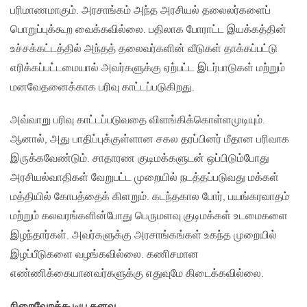
பரிமாணமாகும். அரசாங்கம் அந்த அரசியல் தலைலர்களைப்
பொறுப்புக்கூற வைக்கவில்லை. பதிலாக போராட்ட இயக்கத்தின்
உச்சக்கட்டத்தில் அந்தத் தலைவர்களின் வீடுகள் தாக்கப்பட்டு
எரிக்கப்பட்டமையால் அவர்களுக்கு ஏற்பட்ட இடர்பாடுகள் மற்றும்
மனவேதனைக்காக பரிவு காட்டப்படுகிறது.
அவ்வாறு பரிவு காட்டப்படுவதை விளங்கிக்கொள்ளமுடியும்.
ஆனால், அது பாதிப்புக்குள்ளான சகல தரப்பினர் மீதான பரிவாக
இருக்கவேண்டும். சாதாரண குடிமக்களுடன் ஒப்பிடும்போது
அரசியல்வாதிகள் வேறுபட்ட முறையில் நடத்தப்படுவது மக்கள்
மத்தியில் கோபத்தைக் கிளறும். கடந்தகால போர், பயங்கரவாதம்
மற்றும் கலவரங்களின்போது பெருமளவு குடிமக்கள் உடமைகளை
இழந்தார்கள். அவர்களுக்கு அரசாங்கங்கள் உகந்த முறையில்
இழப்பீடுகளை வழங்கவில்லை. கணிசமான
எண்ணிக்கையானவர்களுக்கு எதுவுமே கிடைக்கவில்லை.
நிறைவேறக்கூடிய கனவு