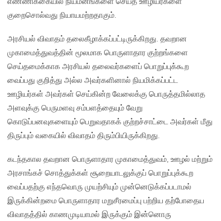
எண்ணிக்கையில் நியமனங்களை செய்த ஊழியர்களை
குறைசொல்வது நியாயமற்றதாகும்.
அரசியல் விவாதம் தலைகீழாக்கப்பட்டிருக்கிறது. தவறான
முகாமைத்துவத்தின் மூலமாக பொருளாதார குற்றங்களை
செய்தமைக்காக அரசியல் தலைவர்களைப் பொறுப்புக்கூற
வைப்பது குறித்து அல்ல அவர்களினால் நியமிக்கப்பட்ட
ஊழியர்கள் அவர்கள் செய்கின்ற வேலைக்கு பொருத்தமில்லாத
அளவுக்கு பெருமளவு சம்பளத்தையும் வேறு
கொடுப்பனவுகளையும் பெறுவதாகக் குற்றச்சாட்டை அவர்கள் மீது
திருப்பும் வகையில் விவாதம் திரும்பியிருக்கிறது.
கடந்தகால தவறான பொருளாதார முகாமைத்துவம், ஊழல் மற்றும்
அரசாங்கச் சொத்துக்கள் சூறையாடலுக்குப் பொறுப்புக்கூற
வைப்பதற்கு எந்தவொரு முயற்சியும் முன்னெடுக்கப்படாமல்
இருக்கின்றமை பொருளாதார மறுசீரமைப்பு பற்றிய தற்போதைய
விவாதத்தில் காணமுடியாமல் இருக்கும் இன்னொரு