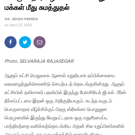
மக்கள் மீது சுமத்துதல்
DR. JEHAN PERERA
on
April 27, 2023
Photo, SELVARAJA RAJASEGAR
ஆளும் கட்சி மெதுவாக ஆனால் உறுதியாக நம்பிக்கையை
வரவழைத்துக்கொண்டு செயற்படத் தொடங்குகின்றது. ஆளும்
கட்சியின் தவிசாளர் பதவியில் இருந்து பேராசிரியர் ஜி.எல். பீரிஸ்
நீக்கப்பட்டமை இதன் ஒரு அறிகுறியாகும். கடந்த வருடம்
பொருளாதார வீழ்ச்சிக்குப் பிறகு ஸ்ரீலங்கா பொதுஜன
பெரமுனவில் இருந்து வேறுபட்டதாக ஒரு மறுசீரமைப்பு
பாத்திரத்தை வகிக்கத்தொடங்கிய அதன் சில உறுப்பினர்களில்
அவரும் ஒருவர். நாடாளுமன்றத்தில் ஜனாதிபதியை