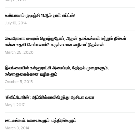
May 6, 2015
கலியாணம் முடிஞ்சி 11ஆம் நாள் எய்ட்ஸ்!
July 10, 2014
கொரோனா வைரஸ் தொற்றுநோய், அதன் தாக்கங்கள் மற்றும் நீங்கள்
என்ன உதவி செய்யலாம்?: சுருக்கமான வழிகாட்டுதல்கள்
March 25, 2020
இலங்கையின் உள்ளூராட்சி அமைப்பும், தேர்தல் முறைகளும்,
நல்லாளுகைக்கான வழிகளும்
October 5, 2015
‘கிளிட்டோரிஸ்’: ஆப்பிரிக்காவிலிருந்து ஆசியா வரை
May 1, 2017
ஊடகங்கள்: மாயைகளும், மந்திரங்களும்
March 3, 2014