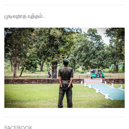
முடிவுறாத யுத்தம்…
FACEBOOK