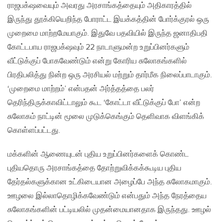
ராஜபக்‌ஷவையும் அவரது அரசாங்கத்தையும் அதிகாரத்தில்
இருந்து தூக்கியெறிந்த போராட்ட இயக்கத்தின் போர்க்குரல் ஒரு
முறைமை மாற்றமேயாகும். இதுவே பதவியில் இருந்த ஜனாதிபதி
கோட்டபாய ராஜபக்‌ஷவும் 22 நாடாளுமன்ற உறுப்பினர்களும்
வீட்டுக்குப் போகவேண்டும் என்று கோரிய சுலோகங்களில்
பிரதிபலித்து நின்ற ஒரு அரசியல் மற்றும் தார்மீக நிலைப்பாடாகும்.
‘முறைமை மாற்றம்’ என்பதன் அர்த்தத்தை பலர்
தெரிந்திருக்காவிட்டாலும் கூட ‘கோட்டா வீட்டுக்குப் போ’ என்ற
சுலோகம் நாட்டின் மூலை முடுக்கெங்கும் தெளிவாக விளங்கிக்
கொள்ளப்பட்டது.
மக்களின் ஆணையுடன் புதிய உறுப்பினர்களைக் கொண்ட
புதியதொரு அரசாங்கத்தை தோற்றுவிக்கக்கூடிய புதிய
தேர்தல்களுக்கான உட்கிடையான அழைப்பே அந்த சுலோகமாகும்.
ஊழலை இல்லாதொழிக்கவேண்டும் என்பதும் அந்த நேரத்தைய
சுலோகங்களின் பட்டியலில் முதன்மையானதாக இருந்தது. ஊழல்