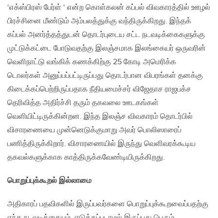
‘எக்ஸ்பிரஸ் பேர்ள் ‘ என்ற கொள்கலன் கப்பல் விவகாரத்தில் ஊழல்
பிரச்சினை மீண்டும் அம்பலத்துக்கு வந்திருக்கிறது. இந்தக்
கப்பல் அனர்த்தத்துடன் தொடர்புடைய சட்ட நடவடிக்கைகளுக்கு
முட்டுக்கட்டை போடுவதற்கு இலஞ்சமாக இலங்கையர் ஒருவரின்
வெளிநாட்டு வங்கிக் கணக்கிற்கு 25 கோடி அமெரிக்க
டொலர்கள் அனுப்பப்பட்டிருப்பது தொடர்பான விபரங்கள் தனக்கு
கிடைக்கப்பெற்றிருப்பதாக நீதியமைச்சர் விஜேதாச ராஜபக்ச
தெரிவித்த அதிர்ச்சி தரும் தகவலை ஊடகங்கள்
வெளியிட்டிருக்கின்றன. இந்த இலஞ்ச விவகாரம் தொடர்பில்
விசாரணையை முன்னெடுக்குமாறு அவர் பொலிஸாரைப்
பணித்திருக்கிறார். விசாரணையில் இருந்து வெளிவரக்கூடிய
தகவல்களுக்காக காத்திருக்கவேண்டியிருக்கிறது.
பொறுப்புக்கூறல் இல்லாமை
அதிகாரப் பதவிகளில் இருப்பவர்களை பொறுப்புக்கூறவைப்பதற்கு
எந்த நடவடிக்கையும் எடுக்கப்படாமல் இருப்பது பெரும்