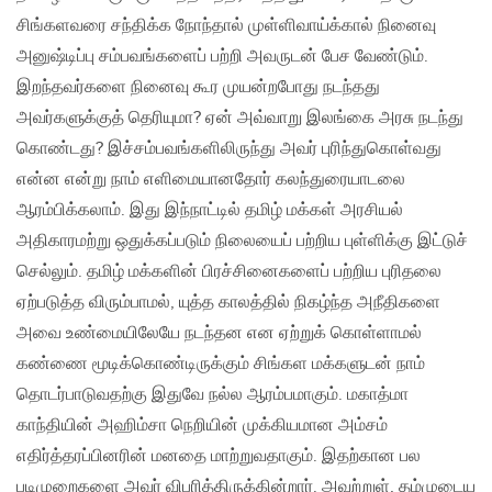
சிங்களவரை சந்திக்க நோந்தால் முள்ளிவாய்க்கால் நினைவு
அனுஷ்டிப்பு சம்பவங்களைப் பற்றி அவருடன் பேச வேண்டும்.
இறந்தவர்களை நினைவு கூர முயன்றபோது நடந்தது
அவர்களுக்குத் தெரியுமா? ஏன் அவ்வாறு இலங்கை அரசு நடந்து
கொண்டது? இச்சம்பவங்களிலிருந்து அவர் புரிந்துகொள்வது
என்ன என்று நாம் எளிமையானதோர் கலந்துரையாடலை
ஆரம்பிக்கலாம். இது இந்நாட்டில் தமிழ் மக்கள் அரசியல்
அதிகாரமற்று ஒதுக்கப்படும் நிலையைப் பற்றிய புள்ளிக்கு இட்டுச்
செல்லும். தமிழ் மக்களின் பிரச்சினைகளைப் பற்றிய புரிதலை
ஏற்படுத்த விரும்பாமல், யுத்த காலத்தில் நிகழ்ந்த அநீதிகளை
அவை உண்மையிலேயே நடந்தன என ஏற்றுக் கொள்ளாமல்
கண்ணை மூடிக்கொண்டிருக்கும் சிங்கள மக்களுடன் நாம்
தொடர்பாடுவதற்கு இதுவே நல்ல ஆரம்பமாகும். மகாத்மா
காந்தியின் அஹிம்சா நெறியின் முக்கியமான அம்சம்
எதிர்த்தரப்பினரின் மனதை மாற்றுவதாகும். இதற்கான பல
படிமுறைகளை அவர் விபரித்திருக்கின்றார். அவற்றுள், தம்முடைய