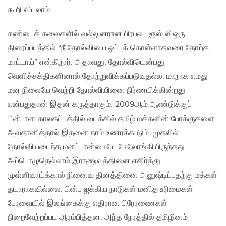
கூறி விடலாம்.
சண்டைக் கலைகளில் வல்லுனரான பிரபல புரூஸ் லீ ஒரு
திரைப்படத்தில் “நீ தோல்வியை ஒப்புக் கொள்ளாதவரை தோற்க
மாட்டாய்” என்கிறார். அதாவது, தோல்வியென்பது
வெளிச்சக்திகளினால் தோற்றுவிக்கப்படுவதல்ல, மாறாக எமது
மன நிலையே வெற்றி தோல்வியினை நிர்ணயிக்கின்றது
என்பதுதான் இதன் கருத்தாகும். 2009ஆம் ஆண்டுக்குப்
பின்பான காலகட்டத்தில் வடக்கில் தமிழ் மக்களின் போக்குகளை
அவதானித்தால் இதனை நாம் உணரக்கூடும். முதலில்
தோல்வியடைந்த மனப்பான்மையே மேலோங்கியிருந்தது.
அப்பொழுதெல்லாம் இராணுவத்தினை எதிர்த்து
முள்ளிவாய்க்கால் நினைவு தினத்தினை அனுஷ்டிப்பதற்கு மக்கள்
தயாராகவில்லை. பின்பு ஐக்கிய நாடுகள் மனித உரிமைகள்
பேரவையில் இலங்கைக்கு எதிரான பிரேரணைகள்
நிறைவேற்றப்பட ஆரம்பித்தன. அந்த நேரத்தில் தமிழினம்