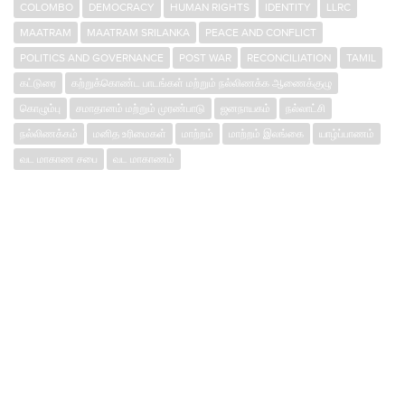
COLOMBO
DEMOCRACY
HUMAN RIGHTS
IDENTITY
LLRC
MAATRAM
MAATRAM SRILANKA
PEACE AND CONFLICT
POLITICS AND GOVERNANCE
POST WAR
RECONCILIATION
TAMIL
கட்டுரை
கற்றுக்கொண்ட பாடங்கள் மற்றும் நல்லிணக்க ஆணைக்குழு
கொழும்பு
சமாதானம் மற்றும் முரண்பாடு
ஜனநாயகம்
நல்லாட்சி
நல்லிணக்கம்
மனித உரிமைகள்
மாற்றம்
மாற்றம் இலங்கை
யாழ்ப்பாணம்
வட மாகாண சபை
வட மாகாணம்