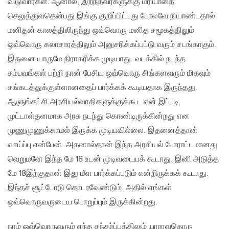
விடுவார்கள். ஆனால், இறந்தவர்களுக்கு மரியாதை
செலுத்துவதென்பது இங்கு குறிப்பிட்டது போலவே நியாண்டதால்
மனிதன் காலத்திலிருந்து ஒவ்வொரு மனித சமூகத்திலும்
ஒவ்வொரு கலாசாரத்திலும் அனுசரிக்கப்பட்டு வரும் சடங்காகும்.
இதனை யாருமே நிராகரிக்க முடியாது. வடக்கில் நடந்த
சம்பவங்கள் பற்றி நான் பேசிய ஒவ்வொரு சிங்களவரும் மிகவும்
சங்கடத்துக்குள்ளானதைப் பார்க்கக் கூடியதாக இருந்தது.
ஆளுங்கட்சி அரசியல்வாதிகளுக்குக்கூட ஏன் இப்படி
முட்டாள்தனமாக அரசு நடந்து கொண்டிருக்கின்றது என
முணுமுணுக்காமல் இருக்க முடியவில்லை. இதனைத்தான்
வாய்ப்பு என்பேன். அதனால்தான் இந்த அரசியல் போராட்டமானது
வெறுமனே இந்த மே 18 உடன் முடிவடையக் கூடாது. இனி அடுத்த
மே 18இற்குதான் இது மீள பார்க்கப்படும் என்றிருக்கக் கூடாது.
இந்தச் சூட்டோடு தொடரவேண்டும். அதில் எங்கள்
ஒவ்வொருவருடைய பொறுப்பும் இருக்கின்றது.
நாம் ஒவ்வொருவரும் எந்த சந்தர்ப்பத்திலும் யாராவதொரு