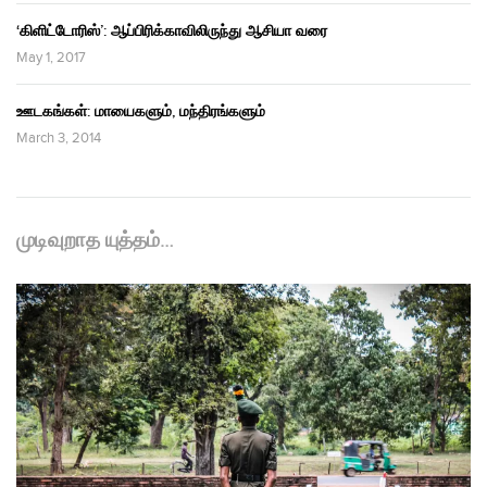
‘கிளிட்டோரிஸ்’: ஆப்பிரிக்காவிலிருந்து ஆசியா வரை
May 1, 2017
ஊடகங்கள்: மாயைகளும், மந்திரங்களும்
March 3, 2014
முடிவுறாத யுத்தம்…