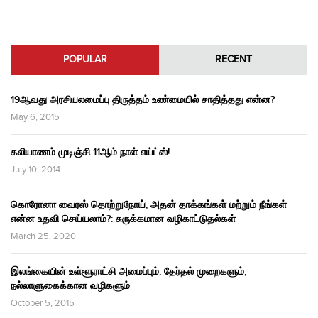
POPULAR
RECENT
19ஆவது அரசியலமைப்பு திருத்தம் உண்மையில் சாதித்தது என்ன?
May 6, 2015
கலியாணம் முடிஞ்சி 11ஆம் நாள் எய்ட்ஸ்!
July 10, 2014
கொரோனா வைரஸ் தொற்றுநோய், அதன் தாக்கங்கள் மற்றும் நீங்கள்
என்ன உதவி செய்யலாம்?: சுருக்கமான வழிகாட்டுதல்கள்
March 25, 2020
இலங்கையின் உள்ளூராட்சி அமைப்பும், தேர்தல் முறைகளும்,
நல்லாளுகைக்கான வழிகளும்
October 5, 2015