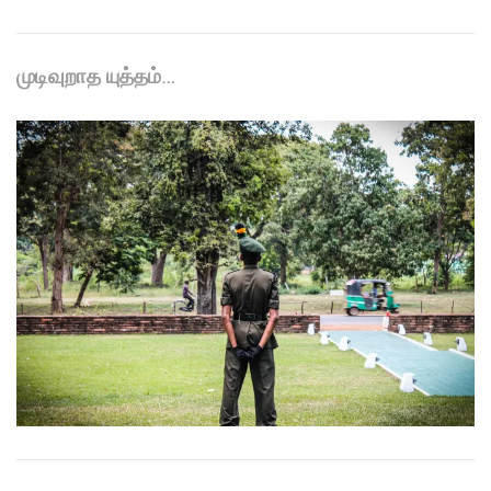
முடிவுறாத யுத்தம்…