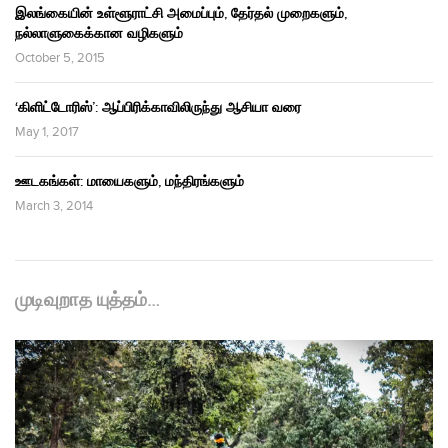
இலங்கையின் உள்ளூராட்சி அமைப்பும், தேர்தல் முறைகளும்,
நல்லாளுகைக்கான வழிகளும்
October 5, 2015
‘கிளிட்டோரிஸ்’: ஆப்பிரிக்காவிலிருந்து ஆசியா வரை
May 1, 2017
ஊடகங்கள்: மாயைகளும், மந்திரங்களும்
March 3, 2014
முடிவுறாத யுத்தம்…