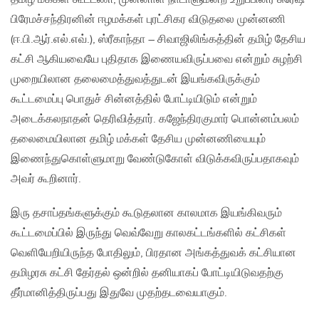
பிரேமச்சந்திரனின் ஈழமக்கள் புரட்சிகர விடுதலை முன்னணி
(ஈ.பி.ஆர்.எல்.எவ்.), ஸ்ரீகாந்தா – சிவாஜிலிங்கத்தின் தமிழ் தேசிய
கட்சி ஆகியவையே புதிதாக இணையவிருப்பவை என்றும் சுழற்சி
முறையிலான தலைமைத்துவத்துடன் இயங்கவிருக்கும்
கூட்டமைப்பு பொதுச் சின்னத்தில் போட்டியிடும் என்றும்
அடைக்கலநாதன் தெரிவித்தார். கஜேந்திரகுமார் பொன்னம்பலம்
தலைமையிலான தமிழ் மக்கள் தேசிய முன்னணியையும்
இணைந்துகொள்ளுமாறு வேண்டுகோள் விடுக்கவிருப்பதாகவும்
அவர் கூறினார்.
இரு தசாப்தங்களுக்கும் கூடுதலான காலமாக இயங்கிவரும்
கூட்டமைப்பில் இருந்து வெவ்வேறு காலகட்டங்களில் கட்சிகள்
வெளியேறியிருந்த போதிலும், பிரதான அங்கத்துவக் கட்சியான
தமிழரசு கட்சி தேர்தல் ஒன்றில் தனியாகப் போட்டியிடுவதற்கு
தீர்மானித்திருப்பது இதுவே முதற்தடவையாகும்.