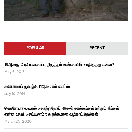
POPULAR
RECENT
19ஆவது அரசியலமைப்பு திருத்தம் உண்மையில் சாதித்தது என்ன?
May 6, 2015
கலியாணம் முடிஞ்சி 11ஆம் நாள் எய்ட்ஸ்!
July 10, 2014
கொரோனா வைரஸ் தொற்றுநோய், அதன் தாக்கங்கள் மற்றும் நீங்கள்
என்ன உதவி செய்யலாம்?: சுருக்கமான வழிகாட்டுதல்கள்
March 25, 2020