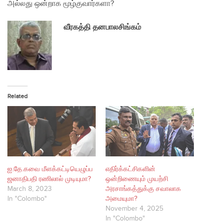
அல்லது ஒன்றாக மூழ்குவார்களா?
வீரகத்தி தனபாலசிங்கம்
Related
ஐ.தே.கவை மீளக்கட்டியெழுப்ப
எதிர்க்கட்சிகளின்
ஜனாதிபதி ரணிலால் முடியுமா?
ஒன்றிணையும் முயற்சி
March 8, 2023
அரசாங்கத்துக்கு சவாலாக
In "Colombo"
அமையுமா?
November 4, 2025
In "Colombo"