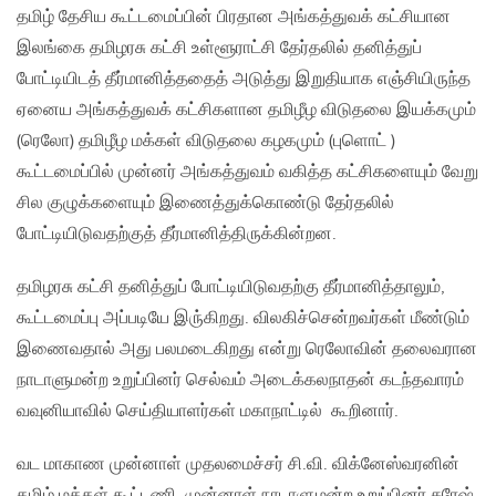
தமிழ் தேசிய கூட்டமைப்பின் பிரதான அங்கத்துவக் கட்சியான
இலங்கை தமிழரசு கட்சி உள்ளூராட்சி தேர்தலில் தனித்துப்
போட்டியிடத் தீர்மானித்ததைத் அடுத்து இறுதியாக எஞ்சியிருந்த
ஏனைய அங்கத்துவக் கட்சிகளான தமிழீழ விடுதலை இயக்கமும்
(ரெலோ) தமிழீழ மக்கள் விடுதலை கழகமும் (புளொட் )
கூட்டமைப்பில் முன்னர் அங்கத்துவம் வகித்த கட்சிகளையும் வேறு
சில குழுக்களையும் இணைத்துக்கொண்டு தேர்தலில்
போட்டியிடுவதற்குத் தீர்மானித்திருக்கின்றன.
தமிழரசு கட்சி தனித்துப் போட்டியிடுவதற்கு தீர்மானித்தாலும்,
கூட்டமைப்பு அப்படியே இரு்கிறது. விலகிச்சென்றவர்கள் மீண்டும்
இணைவதால் அது பலமடைகிறது என்று ரெலோவின் தலைவரான
நாடாளுமன்ற உறுப்பினர் செல்வம் அடைக்கலநாதன் கடந்தவாரம்
வவுனியாவில் செய்தியாளர்கள் மகாநாட்டில் கூறினார்.
வட மாகாண முன்னாள் முதலமைச்சர் சி.வி. விக்னேஸ்வரனின்
தமிழ் மக்கள் கூட்டணி, முன்னாள் நாடாளுமன்ற உறுப்பினர் சுரேஷ்