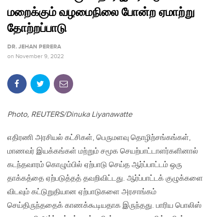
மறைக்கும் வழமைநிலை போன்ற ஏமாற்று
தோற்றப்பாடு
DR. JEHAN PERERA
on
November 9, 2022
Photo, REUTERS/Dinuka Liyanawatte
எதிரணி அரசியல் கட்சிகள், பெருமளவு தொழிற்சங்கங்கள்,
மாணவர் இயக்கங்கள் மற்றும் சமூக செயற்பாட்டாளர்களினால்
கடந்தவாரம் கொழும்பில் ஏற்பாடு செய்த ஆர்ப்பாட்டம் ஒரு
தாக்கத்தை ஏற்படுத்தத் தவறிவிட்டது. ஆர்ப்பாட்டக் குழுக்களை
விடவும் கட்டுறுதியான ஏற்பாடுகளை அரசாங்கம்
செய்திருந்ததைக் காணக்கூடியதாக இருந்தது. பாரிய பொலிஸ்