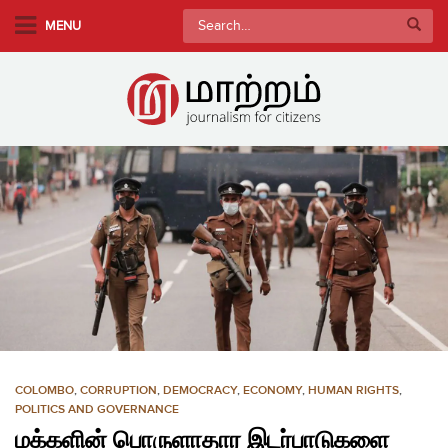
S
Search
MENU
k
for:
i
p
t
o
m
a
i
n
c
o
n
t
e
n
COLOMBO
,
CORRUPTION
,
DEMOCRACY
,
ECONOMY
,
HUMAN RIGHTS
,
t
POLITICS AND GOVERNANCE
மக்களின் பொருளாதார இடர்பாடுகளை