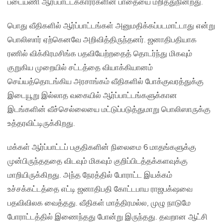
படையணி ஆர்ப்பாட்டக்காரர்களின் பாதையை மறித்துநின்றது.
பொது வீதிகளில் ஆர்ப்பாட்டங்கள் அனுமதிக்கப்படமாட்டாது என்று
பொலிஸார் ஏற்கெனவே அறிவித்திருந்தனர். ஜனாதிபதியாக
ரணில் விக்கிரமசிங்க பதவியேற்றதைத் தொடர்ந்து மிகவும்
குறுகிய முறையில் சட்டத்தை வியாக்கியானம்
செய்யத்தொடங்கிய அரசாங்கம் வீதிகளில் போக்குவரத்துக்கு
இடையூறு இல்லாத வகையில் ஆர்ப்பாட்டங்களுக்கான
இடங்களின் வீச்செல்லையை மட்டுப்படுத்துமாறு பொலிஸாருக்கு
உத்தரவிட்டிருக்கிறது.
மக்கள் ஆர்ப்பாட்டப் பகுதிகளின் நிலைமை 6 மாதங்களுக்கு
முன்பிருந்தததை விடவும் மிகவும் குறிப்பிடத்தக்களவுக்கு
மாறியிருக்கிறது. அந்த நேரத்தில் போராட்ட இயக்கம்
உச்சக்கட்டத்தை எட்டி ஜனாதிபதி கோட்டபாய ராஜபக்‌ஷவை
பதவிவிலக வைத்தது. வீதிகள் மாத்திரமல்ல, முழு நாடுமே
போராட்டத்தில் இணைந்தது போன்று இருந்தது. தவறான ஆட்சி