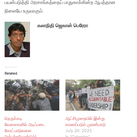
பயன்படுத்தி அரசாங்கத்தைப் பாதுகாக்கின்ற ஆபத்தான
நிலையே உருவாகும்.
கலாநிதி ஜெகான் பெரேரா
Related
நெருக்கடி
ஆட்சிமுறையில் இன்று
வேளைகளில் அடிப்படை
காணப்படும் முரண்பாடு
கோட்பாடுகளை
July 20, 2023