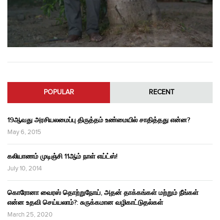
POPULAR
RECENT
19ஆவது அரசியலமைப்பு திருத்தம் உண்மையில் சாதித்தது என்ன?
May 6, 2015
கலியாணம் முடிஞ்சி 11ஆம் நாள் எய்ட்ஸ்!
July 10, 2014
கொரோனா வைரஸ் தொற்றுநோய், அதன் தாக்கங்கள் மற்றும் நீங்கள்
என்ன உதவி செய்யலாம்?: சுருக்கமான வழிகாட்டுதல்கள்
March 25, 2020