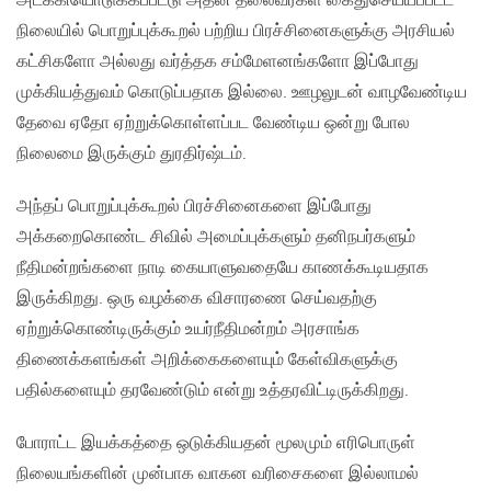
அடக்கியொடுக்கப்பட்டு அதன் தலைவர்கள் கைதுசெய்யப்பட்ட
நிலையில் பொறுப்புக்கூறல் பற்றிய பிரச்சினைகளுக்கு அரசியல்
கட்சிகளோ அல்லது வர்த்தக சம்மேளனங்களோ இப்போது
முக்கியத்துவம் கொடுப்பதாக இல்லை. ஊழலுடன் வாழவேண்டிய
தேவை ஏதோ ஏற்றுக்கொள்ளப்பட வேண்டிய ஒன்று போல
நிலைமை இருக்கும் துரதிர்ஷ்டம்.
அந்தப் பொறுப்புக்கூறல் பிரச்சினைகளை இப்போது
அக்கறைகொண்ட சிவில் அமைப்புக்களும் தனிநபர்களும்
நீதிமன்றங்களை நாடி கையாளுவதையே காணக்கூடியதாக
இருக்கிறது. ஒரு வழக்கை விசாரணை செய்வதற்கு
ஏற்றுக்கொண்டிருக்கும் உயர்நீதிமன்றம் அரசாங்க
திணைக்களங்கள் அறிக்கைகளையும் கேள்விகளுக்கு
பதில்களையும் தரவேண்டும் என்று உத்தரவிட்டிருக்கிறது.
போராட்ட இயக்கத்தை ஒடுக்கியதன் மூலமும் எரிபொருள்
நிலையங்களின் முன்பாக வாகன வரிசைகளை இல்லாமல்