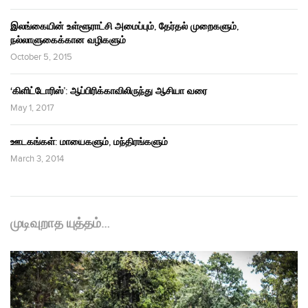
இலங்கையின் உள்ளூராட்சி அமைப்பும், தேர்தல் முறைகளும்,
நல்லாளுகைக்கான வழிகளும்
October 5, 2015
‘கிளிட்டோரிஸ்’: ஆப்பிரிக்காவிலிருந்து ஆசியா வரை
May 1, 2017
ஊடகங்கள்: மாயைகளும், மந்திரங்களும்
March 3, 2014
முடிவுறாத யுத்தம்…