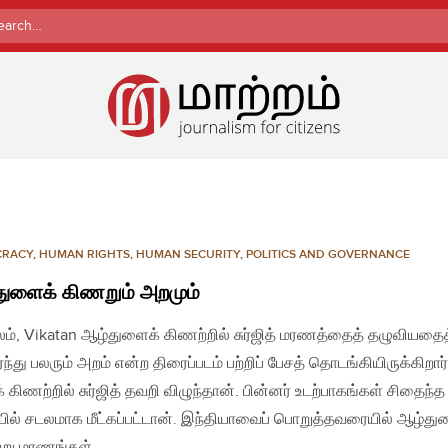
rch
CRACY
,
HUMAN RIGHTS
,
HUMAN SECURITY
,
POLITICS AND GOVERNANCE
ுளைக் கிணறும் அறமும்
லம், Vikatan ஆழ்துளைக் கிணற்றில் சுர்ஜித் மரணத்தைத் தழுவியதைத
ந்து பலரும் அறம் என்ற திரைப்படம் பற்றிப் பேசத் தொடங்கியிருக்கிறார
் கிணற்றில் சுர்ஜித் தவறி விழுந்தான். பின்னர் உடற்பாகங்கள் சிதைந்த
ில் சடலமாக மீட்கப்பட்டான். இந்தியாவைப் பொறுத்தவரையில் ஆழ்து
்று மரணங்கள்…