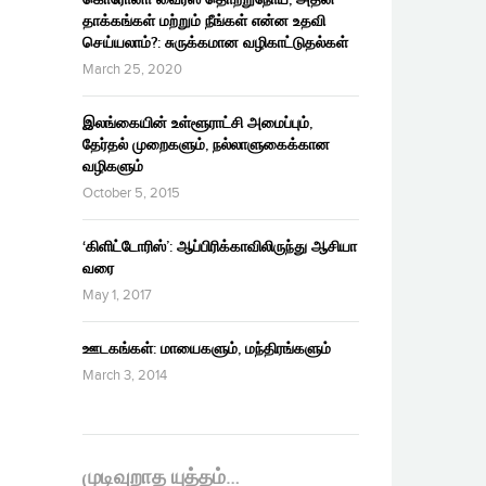
தாக்கங்கள் மற்றும் நீங்கள் என்ன உதவி
செய்யலாம்?: சுருக்கமான வழிகாட்டுதல்கள்
March 25, 2020
இலங்கையின் உள்ளூராட்சி அமைப்பும்,
தேர்தல் முறைகளும், நல்லாளுகைக்கான
வழிகளும்
October 5, 2015
‘கிளிட்டோரிஸ்’: ஆப்பிரிக்காவிலிருந்து ஆசியா
வரை
May 1, 2017
ஊடகங்கள்: மாயைகளும், மந்திரங்களும்
March 3, 2014
முடிவுறாத யுத்தம்…