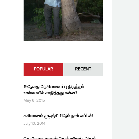
POPULAR
RECENT
19ஆவது அரசியலமைப்பு திருத்தம்
உண்மையில் சாதித்தது என்ன?
May 6, 2015
கலியாணம் முடிஞ்சி 11ஆம் நாள் எய்ட்ஸ்!
July 10, 2014
கொரோனா வைரஸ் தொற்றுநோய், அதன்