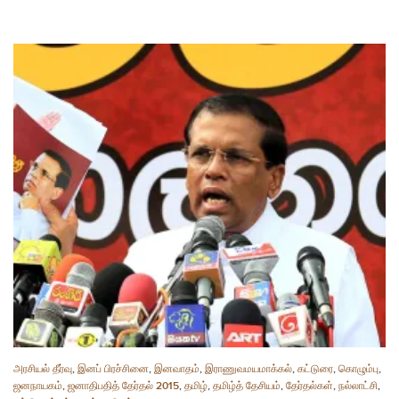
அரசியல் தீர்வு
,
இனப் பிரச்சினை
,
இனவாதம்
,
இராணுவமயமாக்கல்
,
கட்டுரை
,
கொழும்பு
,
ஜனநாயகம்
,
ஜனாதிபதித் தேர்தல் 2015
,
தமிழ்
,
தமிழ்த் தேசியம்
,
தேர்தல்கள்
,
நல்லாட்சி
,