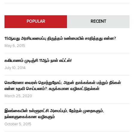
POPULAR
RECENT
19ஆவது அரசியலமைப்பு திருத்தம் உண்மையில் சாதித்தது என்ன?
May 6, 2015
கலியாணம் முடிஞ்சி 11ஆம் நாள் எய்ட்ஸ்!
July 10, 2014
கொரோனா வைரஸ் தொற்றுநோய், அதன் தாக்கங்கள் மற்றும் நீங்கள்
என்ன உதவி செய்யலாம்?: சுருக்கமான வழிகாட்டுதல்கள்
March 25, 2020
இலங்கையின் உள்ளூராட்சி அமைப்பும், தேர்தல் முறைகளும்,
நல்லாளுகைக்கான வழிகளும்
October 5, 2015