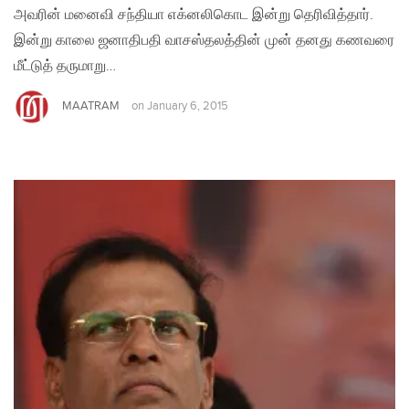
அவரின் மனைவி சந்தியா எக்னலிகொட இன்று தெரிவித்தார்.
இன்று காலை ஜனாதிபதி வாசஸ்தலத்தின் முன் தனது கணவரை
மீட்டுத் தருமாறு…
MAATRAM
on
January 6, 2015