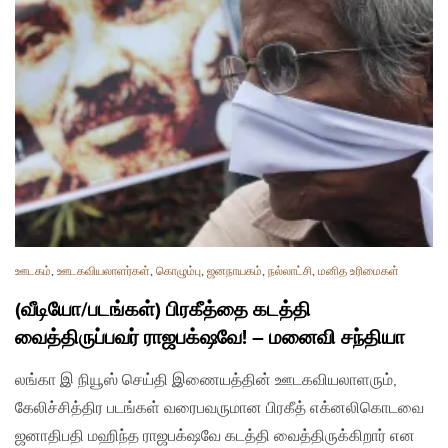
ஊடகம்
,
ஊடகவியலாளர்கள்
,
கொழும்பு
,
ஜனநாயகம்
,
நல்லாட்சி
,
மனித உரிமைகள்
(வீடியோ/படங்கள்) பிரகீத்தை கடத்தி
வைத்திருப்பவர் ராஜபக்‌ஷவே! – மனைவி சந்தியா
லங்கா இ நியூஸ் செய்தி இணையத்தின் ஊடகவியலாளரும்,
கேலிச்சித்திர படங்கள் வரைபவருமான பிரகீத் எக்னலிகொடவை
ஜனாதிபதி மஹிந்த ராஜபக்‌ஷவே கடத்தி வைத்திருக்கிறார் என