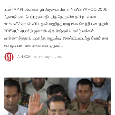
படம் | AP Photo/Eranga Jayawardena, NEWS.YAHOO 2005
ஆண்டு நடைபெற்ற ஜனாதிபதித் தேர்தலில் தமிழ் மக்கள்
வாக்களிக்காமல் விட்டதால் மஹிந்த ராஜபக்‌ஷ வெற்றியடைந்தார்.
2015ஆம் ஆண்டு ஜனாதிபதித் தேர்தலில் தமிழ் மக்கள்
வாக்களித்ததால் மஹிந்த ராஜபக்‌ஷ தோல்வியடைந்துள்ளார் என
கூறமுடியுமா என மாணவன் ஒருவர்…
A.NIXON
on
January 13, 2015