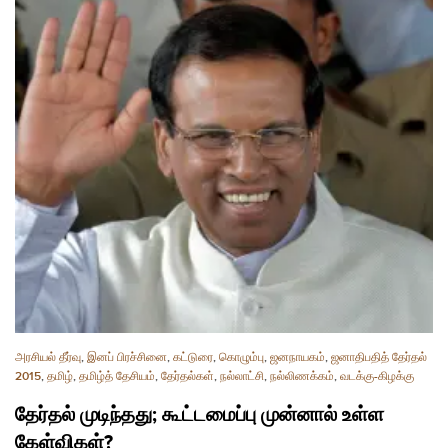
அரசியல் தீர்வு
,
இனப் பிரச்சினை
,
கட்டுரை
,
கொழும்பு
,
ஜனநாயகம்
,
ஜனாதிபதித் தேர்தல்
2015
,
தமிழ்
,
தமிழ்த் தேசியம்
,
தேர்தல்கள்
,
நல்லாட்சி
,
நல்லிணக்கம்
,
வடக்கு-கிழக்கு
தேர்தல் முடிந்தது; கூட்டமைப்பு முன்னால் உள்ள
கேள்விகள்?