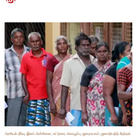
அரசியல் தீர்வு
,
இனப் பிரச்சினை
,
கட்டுரை
,
கொழும்பு
,
ஜனநாயகம்
,
ஜனாதிபதித் தேர்தல்