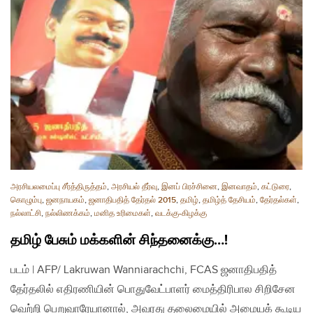
அரசியலமைப்பு சீர்த்திருத்தம்
,
அரசியல் தீர்வு
,
இனப் பிரச்சினை
,
இனவாதம்
,
கட்டுரை
,
கொழும்பு
,
ஜனநாயகம்
,
ஜனாதிபதித் தேர்தல் 2015
,
தமிழ்
,
தமிழ்த் தேசியம்
,
தேர்தல்கள்
,
நல்லாட்சி
,
நல்லிணக்கம்
,
மனித உரிமைகள்
,
வடக்கு-கிழக்கு
தமிழ் பேசும் மக்களின் சிந்தனைக்கு…!​
படம் | AFP/ Lakruwan Wanniarachchi, FCAS ஜனாதிபதித்
தேர்தலில் எதிரணியின் பொதுவேட்பாளர் மைத்திரிபால சிறிசேன
வெற்றி பெறுவாரேயானால், அவரது தலைமையில் அமையக் கூடிய