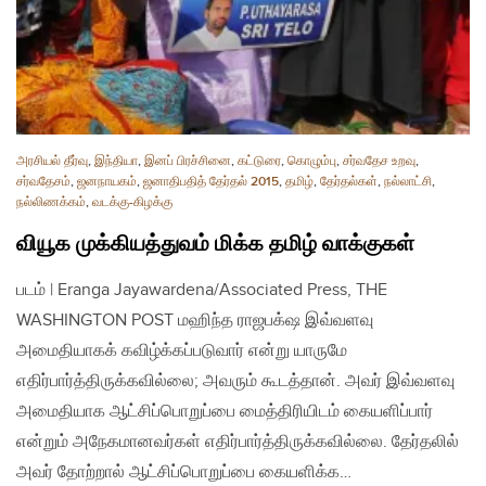
அரசியல் தீர்வு
,
இந்தியா
,
இனப் பிரச்சினை
,
கட்டுரை
,
கொழும்பு
,
சர்வதேச உறவு
,
சர்வதேசம்
,
ஜனநாயகம்
,
ஜனாதிபதித் தேர்தல் 2015
,
தமிழ்
,
தேர்தல்கள்
,
நல்லாட்சி
,
நல்லிணக்கம்
,
வடக்கு-கிழக்கு
வியூக முக்கியத்துவம் மிக்க தமிழ் வாக்குகள்
படம் | Eranga Jayawardena/Associated Press, THE
WASHINGTON POST மஹிந்த ராஜபக்‌ஷ இவ்வளவு
அமைதியாகக் கவிழ்க்கப்படுவார் என்று யாருமே
எதிர்பார்த்திருக்கவில்லை; அவரும் கூடத்தான். அவர் இவ்வளவு
அமைதியாக ஆட்சிப்பொறுப்பை மைத்திரியிடம் கையளிப்பார்
என்றும் அநேகமானவர்கள் எதிர்பார்த்திருக்கவில்லை. தேர்தலில்
அவர் தோற்றால் ஆட்சிப்பொறுப்பை கையளிக்க…