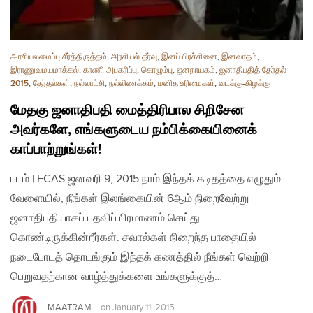
அரசியலமைப்பு சீர்த்திருத்தம்
,
அரசியல் தீர்வு
,
இனப் பிரச்சினை
,
இனவாதம்
,
இராணுவமயமாக்கல்
,
காணி அபகரிப்பு
,
கொழும்பு
,
ஜனநாயகம்
,
ஜனாதிபதித் தேர்தல்
2015
,
தேர்தல்கள்
,
நல்லாட்சி
,
நல்லிணக்கம்
,
மனித உரிமைகள்
,
வடக்கு-கிழக்கு
மேதகு ஜனாதிபதி மைத்திரிபால சிறிசேன
அவர்களே, எங்களுடைய நம்பிக்கையினைக்
காப்பாற்றுங்கள்!
படம் | FCAS ஜனவரி 9, 2015 நாம் இந்தக் கடிதத்தை எழுதும்
வேளையில், நீங்கள் இலங்கையின் 6ஆம் நிறைவேற்று
ஜனாதிபதியாகப் பதவிப் பிரமாணம் செய்து
கொண்டிருக்கின்றீர்கள். சவால்கள் நிறைந்த பாதையில்
நடைபோடத் தொடங்கும் இந்தக் கணத்தில் நீங்கள் வெற்றி
பெறுவதற்கான வாழ்த்துக்களை உங்களுக்குத்…
MAATRAM
on
January 11, 2015