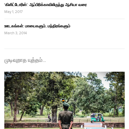
‘கிளிட்டோரிஸ்’: ஆப்பிரிக்காவிலிருந்து ஆசியா வரை
May 1, 2017
ஊடகங்கள்: மாயைகளும், மந்திரங்களும்
March 3, 2014
முடிவுறாத யுத்தம்…