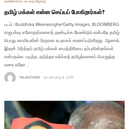
நல்லிணக்கம்
,
வடக்கு-கிழக்கு
தமிழ் மக்கள் என்ன செய்யப் போகிறார்கள்?
படம் | Buddhika Weerasinghe/Getty Images, BLOOMBERG
ராஜபக்‌ஷ சகோதரர்களைத் தண்டிக்க வேண்டும் என்பதே தமிழ்
பொது உளவியலின் பிரதான கூறாகக் காணப்படுகிறது. ஆனால்,
இதன் அர்த்தம் தமிழ் மக்கள் மைத்திரியை நம்புகின்றார்கள்
என்பதல்ல. படித்த, நடுத்தர வர்க்கத் தமிழர்களைப் பொறுத்த
வரை ஏதோ…
NILANTHAN
on
January 4, 2015