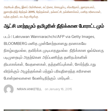
அரசியல் தீர்வு
,
இனப் பிரச்சினை
,
கட்டுரை
,
கொழும்பு
,
சர்வதேசம்
,
ஜனநாயகம்
,
ஜனாதிபதித் தேர்தல் 2015
,
தேர்தல்கள்
,
நல்லாட்சி
,
நல்லிணக்கம்
,
மனித உரிமைகள்
,
யுத்த குற்றம்
,
வடக்கு-கிழக்கு
ஆட்சி மாற்றமும் தமிழரின் நீதிக்கான போராட்டமும்
படம் | Lakruwan Wanniarachchi/AFP via Getty Images,
BLOOMBERG மனித முன்னேற்றமானது தானாகவே
நிகழ்வதுமல்ல, தவிர்க்க முடியாததுமல்ல. நீதிக்கான ஒவ்வொரு
படிமுறையும் அதற்கென அர்ப்பணித்த தனிநபர்களின்
தியாகங்கள், வேதனைகள், தத்தளிப்புக்கள், சோர்ந்திடாது
விடுக்கும் அழுத்தங்கள் மற்றும் பரிவுநிறைந்த கரிசனை
போன்றவைகளை வேண்டிநிற்கும். மார்டின்…
NIRAN ANKETELL
on
January 16, 2015