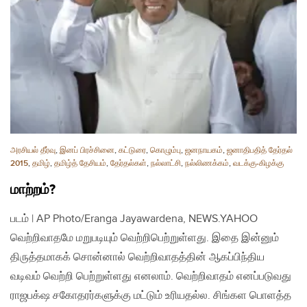
அரசியல் தீர்வு
,
இனப் பிரச்சினை
,
கட்டுரை
,
கொழும்பு
,
ஜனநாயகம்
,
ஜனாதிபதித் தேர்தல்
2015
,
தமிழ்
,
தமிழ்த் தேசியம்
,
தேர்தல்கள்
,
நல்லாட்சி
,
நல்லிணக்கம்
,
வடக்கு-கிழக்கு
மாற்றம்?
படம் | AP Photo/Eranga Jayawardena, NEWS.YAHOO
வெற்றிவாதமே மறுபடியும் வெற்றிபெற்றுள்ளது. இதை இன்னும்
திருத்தமாகக் சொன்னால் வெற்றிவாதத்தின் ஆகப்பிந்திய
வடிவம் வெற்றி பெற்றுள்ளது எனலாம். வெற்றிவாதம் எனப்படுவது
ராஜபக்‌ஷ சகோதரர்களுக்கு மட்டும் உரியதல்ல. சிங்கள பொளத்த