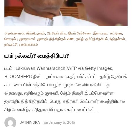
அரசியலமைப்பு சீர்த்திருத்தம்
,
அரசியல் தீர்வு
,
இனப் பிரச்சினை
,
இனவாதம்
,
கட்டுரை
,
கொழும்பு
,
ஜனநாயகம்
,
ஜனாதிபதித் தேர்தல் 2015
,
தமிழ்
,
தமிழ்த் தேசியம்
,
தேர்தல்கள்
,
நல்லாட்சி
,
நல்லிணக்கம்
யார் நல்லவர்? மைத்திரியா?
படம் | Lakruwan Wanniarachchi/AFP via Getty Images,
BLOOMBERG நீண்ட நாட்களாக எதிர்பார்க்கப்பட்ட தமிழ் தேசியக்
கூட்டமைப்பின் உத்தியோகபூர்வ முடிவு வெளியாகிவிட்டது.
அதாவது, எதிர்வரும் ஜனவரி 8ஆம் திகதி இடம்பெறவுள்ள
ஜனாதிபதித் தேர்தலில், பொது எதிரணி வேட்பாளர் மைத்திரிபால
சிறிசேனவிற்கு ஆதரவளிப்பதாக கூட்டமைப்பின்…
JATHINDRA
on
January 5, 2015