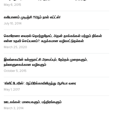
May 6, 2015
கலியாணம் முடிஞ்சி 11ஆம் நாள் எய்ட்ஸ்!
July 10, 2014
கொரோனா வைரஸ் தொற்றுநோய், அதன் தாக்கங்கள் மற்றும் நீங்கள்
என்ன உதவி செய்யலாம்?: சுருக்கமான வழிகாட்டுதல்கள்
March 25, 2020
இலங்கையின் உள்ளூராட்சி அமைப்பும், தேர்தல் முறைகளும்,
நல்லாளுகைக்கான வழிகளும்
October 5, 2015
‘கிளிட்டோரிஸ்’: ஆப்பிரிக்காவிலிருந்து ஆசியா வரை
May 1, 2017
ஊடகங்கள்: மாயைகளும், மந்திரங்களும்
March 3, 2014