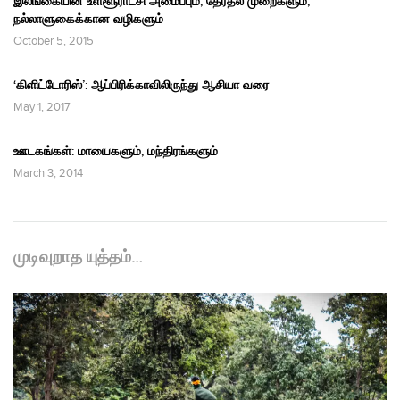
இலங்கையின் உள்ளூராட்சி அமைப்பும், தேர்தல் முறைகளும்,
நல்லாளுகைக்கான வழிகளும்
October 5, 2015
‘கிளிட்டோரிஸ்’: ஆப்பிரிக்காவிலிருந்து ஆசியா வரை
May 1, 2017
ஊடகங்கள்: மாயைகளும், மந்திரங்களும்
March 3, 2014
முடிவுறாத யுத்தம்…