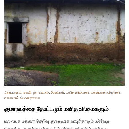
அடையாளம்
,
குடிநீர்
,
ஜனநாயகம்
,
பெண்கள்
,
மனித உரிமைகள்
,
மலையகத் தமிழர்கள்
,
மலையகம்
,
மொனராகலை
குமாரவத்தை தோட்டமும் மனித உரிமைகளும்
மலையக மக்கள் செறிவு குறைவாக வாழ்ந்தாலும் பல்வேறு