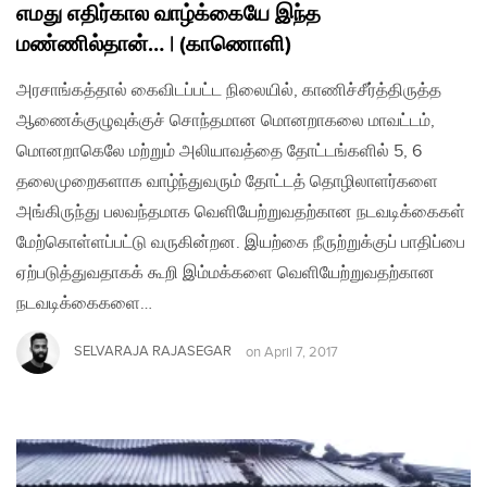
எமது எதிர்கால வாழ்க்கையே இந்த
மண்ணில்தான்… | (காணொளி)
அரசாங்கத்தால் கைவிடப்பட்ட நிலையில், காணிச்சீர்த்திருத்த
ஆணைக்குழுவுக்குச் சொந்தமான மொனறாகலை மாவட்டம்,
மொனறாகெலே மற்றும் அலியாவத்தை தோட்டங்களில் 5, 6
தலைமுறைகளாக வாழ்ந்துவரும் தோட்டத் தொழிலாளர்களை
அங்கிருந்து பலவந்தமாக வெளியேற்றுவதற்கான நடவடிக்கைகள்
மேற்கொள்ளப்பட்டு வருகின்றன. இயற்கை நீருற்றுக்குப் பாதிப்பை
ஏற்படுத்துவதாகக் கூறி இம்மக்களை வெளியேற்றுவதற்கான
நடவடிக்கைகளை…
SELVARAJA RAJASEGAR
on
April 7, 2017