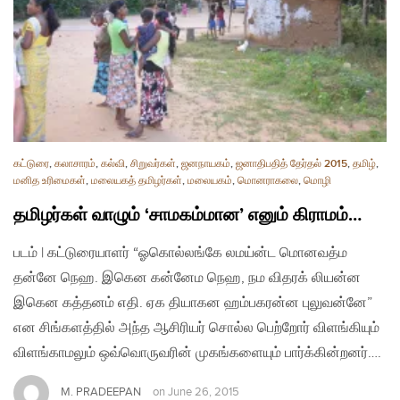
கட்டுரை
,
கலாசாரம்
,
கல்வி
,
சிறுவர்கள்
,
ஜனநாயகம்
,
ஜனாதிபதித் தேர்தல் 2015
,
தமிழ்
,
மனித உரிமைகள்
,
மலையகத் தமிழர்கள்
,
மலையகம்
,
மொனராகலை
,
மொழி
தமிழர்கள் வாழும் ‘சாமகம்மான’ எனும் கிராமம்…
படம் | கட்டுரையாளர் “ஓகொல்லங்கே லமய்ன்ட மொனவத்ம
தன்னே நெஹ. இகென கன்னேம நெஹ, நம விதரக் லியன்ன
இகென கத்தனம் எதி. ஏக தியாகன ஹம்பகரன்ன புலுவன்னே”
என சிங்களத்தில் அந்த ஆசிரியர் சொல்ல பெற்றோர் விளங்கியும்
விளங்காமலும் ஒவ்வொருவரின் முகங்களையும் பார்க்கின்றனர்….
M. PRADEEPAN
on
June 26, 2015