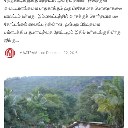
நெருக்கடிகளுக்கு மத்தியில் இன்றும் தங்கள் இனத்துவ
அடையாளங்களை பாதுகாக்கும் ஒரு பிரதேசமாக மொனறாகலை
மாவட்டம் உள்ளது. இம்மாவட்டத்தில் அரசுக்குச் சொந்தமாக பல
தோட்டங்கள் காணப்படுகின்றன. ஒன்பது பிரிவுகளை
உள்ளடக்கிய குமாரவத்தை தோட்டமும் இதில் உள்ளடங்குகின்றது.
இங்கு…
MAATRAM
on
December 22, 2016