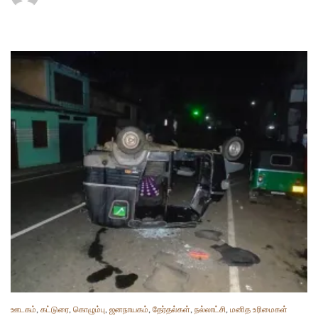
ஊடகம்
,
கட்டுரை
,
கொழும்பு
,
ஜனநாயகம்
,
தேர்தல்கள்
,
நல்லாட்சி
,
மனித உரிமைகள்