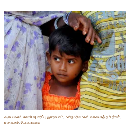
அடையாளம்
,
காணி அபகரிப்பு
,
ஜனநாயகம்
,
மனித உரிமைகள்
,
மலையகத் தமிழர்கள்
,
மலையகம்
,
மொனராகலை