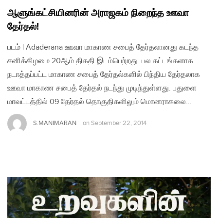
ஆளுங்கட்சியினரின் அராஜகம் நிறைந்த ஊவா
தேர்தல்!
படம் | Adaderana ஊவா மாகாண சபைத் தேர்தலானது கடந்த
சனிக்கிழமை 20ஆம் திகதி இடம்பெற்றது. பல கட்டங்களாக
நடாத்தப்பட்ட மாகாண சபைத் தேர்தல்களில் பிந்திய தேர்தலாக
ஊவா மாகாண சபைத் தேர்தல் நடந்து முடிந்துள்ளது. பதுளை
மாவட்டத்தில் 09 தேர்தல் தொகுதிகளிலும் மொனராகலை…
S.MANIMARAN
on
September 22, 2014