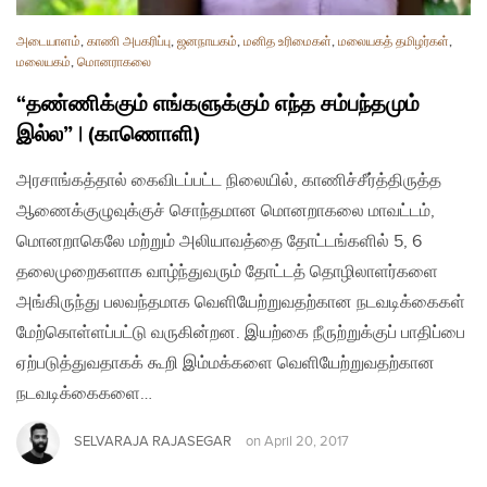
அடையாளம்
,
காணி அபகரிப்பு
,
ஜனநாயகம்
,
மனித உரிமைகள்
,
மலையகத் தமிழர்கள்
,
மலையகம்
,
மொனராகலை
“தண்ணிக்கும் எங்களுக்கும் எந்த சம்பந்தமும்
இல்ல” | (காணொளி)
அரசாங்கத்தால் கைவிடப்பட்ட நிலையில், காணிச்சீர்த்திருத்த
ஆணைக்குழுவுக்குச் சொந்தமான மொனறாகலை மாவட்டம்,
மொனறாகெலே மற்றும் அலியாவத்தை தோட்டங்களில் 5, 6
தலைமுறைகளாக வாழ்ந்துவரும் தோட்டத் தொழிலாளர்களை
அங்கிருந்து பலவந்தமாக வெளியேற்றுவதற்கான நடவடிக்கைகள்
மேற்கொள்ளப்பட்டு வருகின்றன. இயற்கை நீருற்றுக்குப் பாதிப்பை
ஏற்படுத்துவதாகக் கூறி இம்மக்களை வெளியேற்றுவதற்கான
நடவடிக்கைகளை…
SELVARAJA RAJASEGAR
on
April 20, 2017