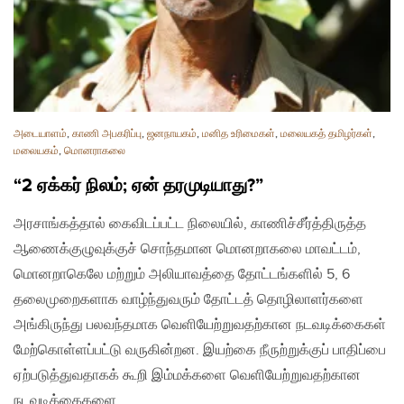
அடையாளம்
,
காணி அபகரிப்பு
,
ஜனநாயகம்
,
மனித உரிமைகள்
,
மலையகத் தமிழர்கள்
,
மலையகம்
,
மொனராகலை
“2 ஏக்கர் நிலம்; ஏன் தரமுடியாது?”
அரசாங்கத்தால் கைவிடப்பட்ட நிலையில், காணிச்சீர்த்திருத்த
ஆணைக்குழுவுக்குச் சொந்தமான மொனறாகலை மாவட்டம்,
மொனறாகெலே மற்றும் அலியாவத்தை தோட்டங்களில் 5, 6
தலைமுறைகளாக வாழ்ந்துவரும் தோட்டத் தொழிலாளர்களை
அங்கிருந்து பலவந்தமாக வெளியேற்றுவதற்கான நடவடிக்கைகள்
மேற்கொள்ளப்பட்டு வருகின்றன. இயற்கை நீருற்றுக்குப் பாதிப்பை
ஏற்படுத்துவதாகக் கூறி இம்மக்களை வெளியேற்றுவதற்கான
நடவடிக்கைகளை…