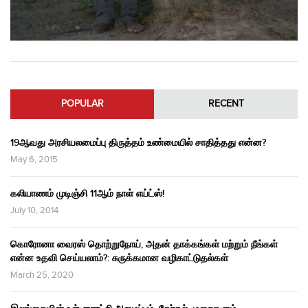
POPULAR
RECENT
19ஆவது அரசியலமைப்பு திருத்தம் உண்மையில் சாதித்தது என்ன?
May 6, 2015
கலியாணம் முடிஞ்சி 11ஆம் நாள் எய்ட்ஸ்!
July 10, 2014
கொரோனா வைரஸ் தொற்றுநோய், அதன் தாக்கங்கள் மற்றும் நீங்கள்
என்ன உதவி செய்யலாம்?: சுருக்கமான வழிகாட்டுதல்கள்
March 25, 2020