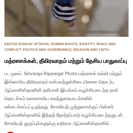
EASTER SUNDAY ATTACKS
,
HUMAN RIGHTS
,
IDENTITY
,
PEACE AND
CONFLICT
,
POLITICS AND GOVERNANCE
,
RELIGION AND FAITH
மத்ரஸாக்கள், தீவிரவாதம் மற்றும் தேசிய பாதுகாப்பு
பட மூலம், Selvaraja Rajasegar Photo மத்ரஸாக் கல்வி மற்றும்
இஸ்லாமிய தீவிரவாதம் என்பவற்றுக்கிடையிலான தொடர்பு
ஆப்கானிஸ்தானின் தலிபான் இயக்கம் எழுச்சியடைந்த நாள்
தொடக்கம் உலகளாவிய கலந்துரையாடல்களில்
உள்ளடக்கப்பட்டிருந்தது. சோவியத் முற்றுகைக்குப் பின்னர்
ஆப்கானிஸ்தானில் இந்தத் தோற்றப்பாடு எழுச்சியடைந்ததுடன்,
சோவியத் துருப்புக்களுக்கு எதிராக ஆப்கானிஸ்தானில்…