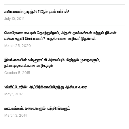
கலியாணம் முடிஞ்சி 11ஆம் நாள் எய்ட்ஸ்!
July 10, 2014
கொரோனா வைரஸ் தொற்றுநோய், அதன் தாக்கங்கள் மற்றும் நீங்கள்
என்ன உதவி செய்யலாம்?: சுருக்கமான வழிகாட்டுதல்கள்
March 25, 2020
இலங்கையின் உள்ளூராட்சி அமைப்பும், தேர்தல் முறைகளும்,
நல்லாளுகைக்கான வழிகளும்
October 5, 2015
‘கிளிட்டோரிஸ்’: ஆப்பிரிக்காவிலிருந்து ஆசியா வரை
May 1, 2017
ஊடகங்கள்: மாயைகளும், மந்திரங்களும்
March 3, 2014