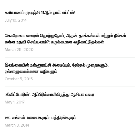
கலியாணம் முடிஞ்சி 11ஆம் நாள் எய்ட்ஸ்!
July 10, 2014
கொரோனா வைரஸ் தொற்றுநோய், அதன் தாக்கங்கள் மற்றும் நீங்கள்
என்ன உதவி செய்யலாம்?: சுருக்கமான வழிகாட்டுதல்கள்
March 25, 2020
இலங்கையின் உள்ளூராட்சி அமைப்பும், தேர்தல் முறைகளும்,
நல்லாளுகைக்கான வழிகளும்
October 5, 2015
‘கிளிட்டோரிஸ்’: ஆப்பிரிக்காவிலிருந்து ஆசியா வரை
May 1, 2017
ஊடகங்கள்: மாயைகளும், மந்திரங்களும்
March 3, 2014