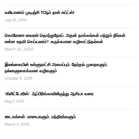
கலியாணம் முடிஞ்சி 11ஆம் நாள் எய்ட்ஸ்!
July 10, 2014
கொரோனா வைரஸ் தொற்றுநோய், அதன் தாக்கங்கள் மற்றும் நீங்கள்
என்ன உதவி செய்யலாம்?: சுருக்கமான வழிகாட்டுதல்கள்
March 25, 2020
இலங்கையின் உள்ளூராட்சி அமைப்பும், தேர்தல் முறைகளும்,
நல்லாளுகைக்கான வழிகளும்
October 5, 2015
‘கிளிட்டோரிஸ்’: ஆப்பிரிக்காவிலிருந்து ஆசியா வரை
May 1, 2017
ஊடகங்கள்: மாயைகளும், மந்திரங்களும்
March 3, 2014