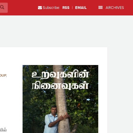
Subscribe:
RSS
|
EMAIL
ARCHIVES
OUP
,
ில்