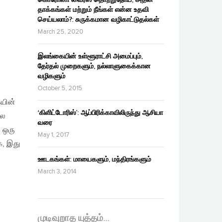
தாக்கங்கள் மற்றும் நீங்கள் என்ன உதவி
செய்யலாம்?: சுருக்கமான வழிகாட்டுதல்கள்
March 25, 2020
இலங்கையின் உள்ளூராட்சி அமைப்பும்,
தேர்தல் முறைகளும், நல்லாளுகைக்கான
வழிகளும்
October 5, 2015
ையின்
‘கிளிட்டோரிஸ்’: ஆப்பிரிக்காவிலிருந்து ஆசியா
ால
வரை
 ஒரு
May 1, 2017
க, இது
ஊடகங்கள்: மாயைகளும், மந்திரங்களும்
March 3, 2014
முடிவுறாத யுத்தம்…