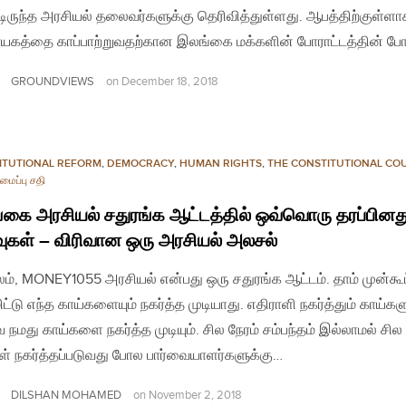
்டிருந்த அரசியல் தலைவர்களுக்கு தெரிவித்துள்ளது. ஆபத்திற்குள்ளா
கத்தை காப்பாற்றுவதற்கான இலங்கை மக்களின் போராட்டத்தின் ப
GROUNDVIEWS
on
December 18, 2018
ITUTIONAL REFORM
,
DEMOCRACY
,
HUMAN RIGHTS
,
THE CONSTITUTIONAL CO
ைப்பு சதி
கை அரசியல் சதுரங்க ஆட்டத்தில் ஒவ்வொரு தரப்பினது
வுகள் – விரிவான ஒரு அரசியல் அலசல்
லம், MONEY1055 அரசியல் என்பது ஒரு சதுரங்க ஆட்டம். தாம் முன்கூட
ிட்டு எந்த காய்களையும் நகர்த்த முடியாது. எதிராளி நகர்த்தும் காய்கள
ே நமது காய்களை நகர்த்த முடியும். சில நேரம் சம்பந்தம் இல்லாமல் சில
ள் நகர்த்தப்படுவது போல பார்வையாளர்களுக்கு…
DILSHAN MOHAMED
on
November 2, 2018