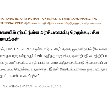
ITUTIONAL REFORM
,
HUMAN RIGHTS
,
POLITICS AND GOVERNANCE
,
THE
ITUTIONAL COUP
,
அரசியலமைப்பு சதி
,
அரசியலமைப்பு சீர்த்திருத்தம்
,
மனித உரிமைகள்
கையில் ஏற்பட்டுள்ள அரசியலமைப்பு நெருக்கடி: சில
்ராயங்கள்
லம், FIRSTPOST 2018 ஒக்டோபர் 26ஆம் திகதி முன்னிரவில் இலங்க
ராக நாடாளுமன்ற உறுப்பினர் மஹிந்த ராஜபக்‌ஷ, ஜனாதிபதி மைத்திரிப
ேன முன்னிலையில் சத்தியப்பிரமாணம் எடுத்தமையோடு இலங்கையின்
லமைப்பு நெருக்கடி உருவானது. இதன் அரசியல் பார்வை ஒருபுறமிருக்
றுபட்ட அரசியலமைப்புச்சட்ட…
N.K. ASHOKBHARAN
on
October 31, 2018