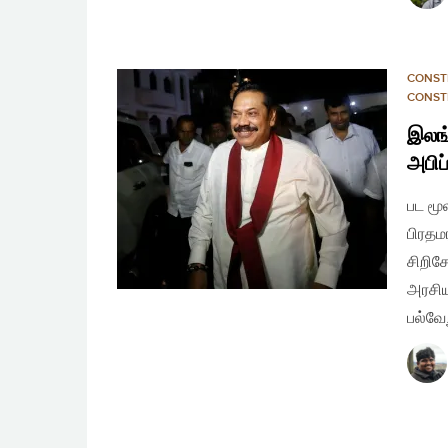
CONST
CONST
இலங்
அபிப
பட மூ
பிரதம
சிறிச
அரசிய
பல்வே