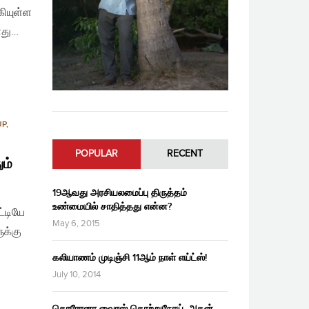
கியுள்ள
ோது…
UP
,
POPULAR
RECENT
ம்
19ஆவது அரசியலமைப்பு திருத்தம்
உண்மையில் சாதித்தது என்ன?
்டியே
May 6, 2015
ுக்கு
கலியாணம் முடிஞ்சி 11ஆம் நாள் எய்ட்ஸ்!
July 10, 2014
கொரோனா வைரஸ் தொற்றுநோய், அதன்