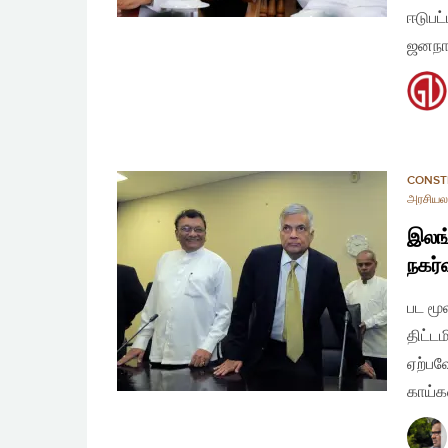
ஈடுபட
ஜனநாய
CONST
அரசியலம
இலங்
நகர்
பட மூ
திட்டம
ஏற்பவ
காய்க