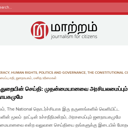
rch
CRACY
,
HUMAN RIGHTS
,
POLITICS AND GOVERNANCE
,
THE CONSTITUTIONAL C
ைப்பு சதி
,
ஜனநாயகம்
,
மனித உரிமைகள்
த்துறையின் செய்தி: முதன்மையானவை அரசியலமைப்பும்
ாயகமுமே
லம், The National தொடர்ச்சியாக இரு தருணங்களில் வெளியிட்ட
்புகளின் மூலம் நாட்டின் உச்சநீதிமன்றம், அரசமைப்பும் ஜனநாயகமுமே
்மையானவை என்ற வலுவான செய்தியை தங்களுக்கு இடையில் மோதல