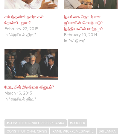
சம்பந்தனின் நகர்வுகள்
இலங்கை தொடர்பான
தோல்வியுறுமா?
ஜப்பானின் செயற்பாடும்
February 22, 2015
இந்தியாவின் மாற்றமும்
In "அரசியல் தீர்வு"
February 10, 2014
In "கட்டுரை"
மோடியின் இலங்கை விஜயம்?
March 16, 2015
In "அரசியல் தீர்வு"
#CONSTITUTIONALCRISISSRILANKA
#COUPLK
CONSTITUTIONAL CRISIS
RANIL WICKREMESINGHE
SRI LANKA