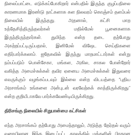
நிலைப்பாட்டை எடுக்கப்போகிறார் என்பதில் இருந்த குழப்பநிலை
காரணமாக இரண்டு நாட்களாக கள நிலவரம் கொஞ்சம் தளம்பல்
நிலையில் இருந்தது. அதனால், கட்சி மாற
உத்தேசித்திருந்தவர்கள் மதில்மேல் பூனைகளாக
இருந்திருந்தார்கள். துமிந்த என்ற தடை தற்போது
அகற்றப்பட்டிருப்பதால், இனிமேல் விஷேட செய்திகளை
எதிர்பார்க்கலாம். ஐதேகவில் இருந்து மாறமாட்டார்கள் என்று
நம்பப்படும் பொன்சேகா, மங்கள, அகில, சாகல போன்றோர்
வகித்த அமைச்சுக்கள் தவிர ஏனைய அமைச்சுக்கள் இதுவரை
எவருக்கும் வழங்கப்படவும் இல்லை என்ற விடயத்தை “புதிய
அரசாங்கம் உங்களை அன்புடன் வரவேற்கக் காத்திருக்கிறது”
என்ற குறியீடாகவே பார்க்கவேண்டியிருக்கிறது.
திரிசங்கு நிலையில் சிறுபான்மை கட்சிகள்
எந்த அரசாங்கம் தற்போது அமைந்தாலும், அடுத்த தேர்தல் வரும்
வரையிலான இந்த இடைப்பட்ட காலத்தில் மக்களின் பிரதான