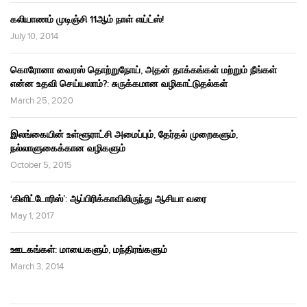
கலியாணம் முடிஞ்சி 11ஆம் நாள் எய்ட்ஸ்!
July 10, 2014
கொரோனா வைரஸ் தொற்றுநோய், அதன் தாக்கங்கள் மற்றும் நீங்கள்
என்ன உதவி செய்யலாம்?: சுருக்கமான வழிகாட்டுதல்கள்
March 25, 2020
இலங்கையின் உள்ளூராட்சி அமைப்பும், தேர்தல் முறைகளும்,
நல்லாளுகைக்கான வழிகளும்
October 5, 2015
‘கிளிட்டோரிஸ்’: ஆப்பிரிக்காவிலிருந்து ஆசியா வரை
May 1, 2017
ஊடகங்கள்: மாயைகளும், மந்திரங்களும்
March 3, 2014