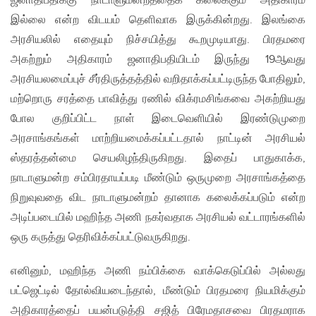
ஜனாதிபதிக்கு நாடாளுமன்றத்தைக் கலைக்கும் அதிகாரம்
இல்லை என்ற விடயம் தெளிவாக இருக்கின்றது. இலங்கை
அரசியலில் எதையும் நிச்சயித்து கூறமுடியாது. பிரதமரை
அகற்றும் அதிகாரம் ஜனாதிபதியிடம் இருந்து 19ஆவது
அரசியலமைப்புச் சீர்திருத்தத்தில் வறிதாக்கப்பட்டிருந்த போதிலும்,
மற்றொரு சரத்தை பாவித்து ரணில் விக்ரமசிங்கவை அகற்றியது
போல குறிப்பிட்ட நாள் இடைவெளியில் இரண்டுமுறை
அரசாங்கங்கள் மாற்றியமைக்கப்பட்டதால் நாட்டின் அரசியல்
ஸ்தரத்தன்மை செயலிழந்திருகிறது. இதைப் பாதுகாக்க,
நாடாளுமன்ற சம்பிரதாயப்படி மீண்டும் ஒருமுறை அரசாங்கத்தை
நிறுவுவதை விட நாடாளுமன்றம் தானாக கலைக்கப்படும் என்ற
அடிப்படையில் மஹிந்த அணி நகர்வதாக அரசியல் வட்டாரங்களில்
ஒரு கருத்து தெரிவிக்கப்பட்டுவருகிறது.
எனினும், மஹிந்த அணி நம்பிக்கை வாக்கெடுப்பில் அல்லது
பட்ஜெட்டில் தோல்வியடைந்தால், மீண்டும் பிரதமரை நியமிக்கும்
அதிகாரத்தைப் பயன்படுத்தி சஜித் பிரேமதாசவை பிரதமராக