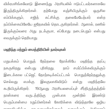
விக்ரமசிங்கவோடு இணைந்து அரசியலில் ஈடுபட்டவர்களாகவே
இருந்திருக்கிறார்கள். தற்போது எஞ்சியிருக்கும் ஒருசில
எம்பிக்களும், சஜித் கட்சிக்கு தலைமேயேற்பார் என்ற
நம்பிக்கையிலேயே ஐதேகவில் தொடருகிறார்கள். ஆனால், ரணில்
இருக்கும்வரை அது நடக்குமா, எப்போது நடைபெறும் என்பது
எவருக்கும் தெரியாது.
மஹிந்த மற்றும் மைத்திரியின் நகர்வுகள்
மறுபக்கம் பொதுத் தேர்தலை நோக்கியே மஹிந்த தரப்பு
நகருகிறது என்பது புரிகிறது. நாம் சமர்ப்பிக்கவிருக்கும்
இடைக்கால பட்ஜெட் தோற்கடிக்கப்பட்டால் பொதுத்தேர்தலுக்கு
செல்வது எமக்கு இலகுவாகிவிடும் என்று மஹிந்தவே
கூறியிருக்கிறார். 19ஆவது அரசியலமைப்புச் சீர்திருத்தத்தில்
நான்கரை வருடத்திற்கு முன்பாக மூன்றில் இரண்டு
பெரும்பான்மை உறுப்பினர்கள் கோரிக்கை விடுத்தாலே ஒழிய