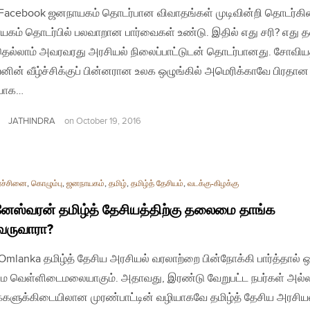
| Facebook ஜனநாயகம் தொடர்பான விவாதங்கள் முடிவின்றி தொடர்கி
கம் தொடர்பில் பலவாறான பார்வைகள் உண்டு. இதில் எது சரி? எது 
ெல்லாம் அவரவரது அரசியல் நிலைப்பாட்டுடன் தொடர்பானது. சோவிய
னின் வீழ்ச்சிக்குப் பின்னரான உலக ஒழுங்கில் அமெரிக்காவே பிரதான
ியாக…
JATHINDRA
on
October 19, 2016
ரச்சினை
,
கொழும்பு
,
ஜனநாயகம்
,
தமிழ்
,
தமிழ்த் தேசியம்
,
வடக்கு-கிழக்கு
னேஸ்வரன் தமிழ்த் தேசியத்திற்கு தலைமை தாங்க
வருவாரா?
| Omlanka தமிழ்த் தேசிய அரசியல் வரலாற்றை பின்நோக்கி பார்த்தால் 
 வெள்ளிடைமலையாகும். அதாவது, இரண்டு வேறுபட்ட நபர்கள் அல்
ுக்களுக்கிடையிலான முரண்பாட்டின் வழியாகவே தமிழ்த் தேசிய அரசிய