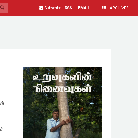
Subscribe:
RSS
|
EMAIL
ARCHIVES
ரன்
ர்
…