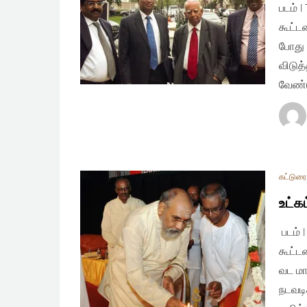
படம் 
கூட்ட
போது 
விடுத
வேண்
கட்டுரை
உட்கட
படம் 
கூட்ட
வட மா
நடவடி