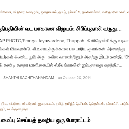
ரச்சினை
,
கட்டுரை
,
கொழும்பு
,
ஜனநாயகம்
,
தமிழ்
,
நல்லாட்சி
,
நல்லிணக்கம்
,
மனித உரிமைகள்
,
வ
ிபதியின் வட மாகாண விஜயம்; சிரிப்புதான் வருது…
| AP PHOTO/Eranga Jayawardena, Thuppahi கிளிநொச்சிக்கு வரலாற
புக்கள் மிகவுண்டு. விவசாயத்துக்கான பல பாரிய குளங்கள் அமைத்து
யர்கள் ஆண்ட பூமி அது. நவீன வரலாற்றிலும் அதற்கு இடம் உண்டு. 1
 கண்டி தலதா மாளிகையில் ஸ்ரீலங்காவின் ஐம்பதாவது சுதந்திர…
SHANTHI SACHITHANANDAM
on
October 20, 2014
தீர்வு
,
கட்டுரை
,
சர்வதேசம்
,
ஜனநாயகம்
,
தமிழ்
,
தமிழ்த் தேசியம்
,
தேர்தல்கள்
,
நல்லாட்சி
,
யாழ்ப
்றம்
,
வடக்கு-கிழக்கு
டமைப்பு செய்யத் தவறிய ஒரு போராட்டம்