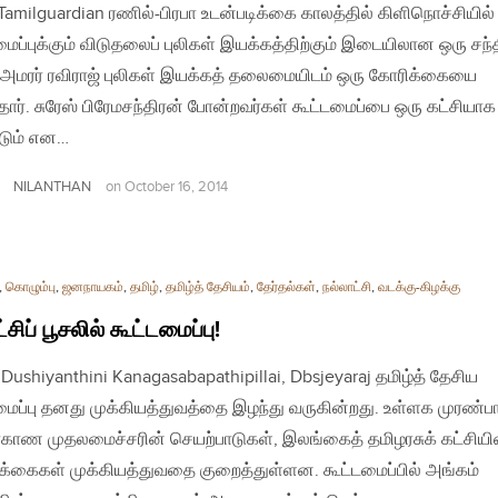
| Tamilguardian ரணில்-பிரபா உடன்படிக்கை காலத்தில் கிளிநொச்சியில்
மைப்புக்கும் விடுதலைப் புலிகள் இயக்கத்திற்கும் இடையிலான ஒரு சந்த
அமரர் ரவிராஜ் புலிகள் இயக்கத் தலைமையிடம் ஒரு கோரிக்கையை
்தார். சுரேஸ் பிரேமசந்திரன் போன்றவர்கள் கூட்டமைப்பை ஒரு கட்சியாக
டும் என…
NILANTHAN
on
October 16, 2014
,
கொழும்பு
,
ஜனநாயகம்
,
தமிழ்
,
தமிழ்த் தேசியம்
,
தேர்தல்கள்
,
நல்லாட்சி
,
வடக்கு-கிழக்கு
்சிப் பூசலில் கூட்டமைப்பு!
| Dushiyanthini Kanagasabapathipillai, Dbsjeyaraj தமிழ்த் தேசிய
மைப்பு தனது முக்கியத்துவத்தை இழந்து வருகின்றது. உள்ளக முரண்பா
காண முதலமைச்சரின் செயற்பாடுகள், இலங்கைத் தமிழரசுக் கட்சியி
க்கைகள் முக்கியத்துவதை குறைத்துள்ளன. கூட்டமைப்பில் அங்கம்