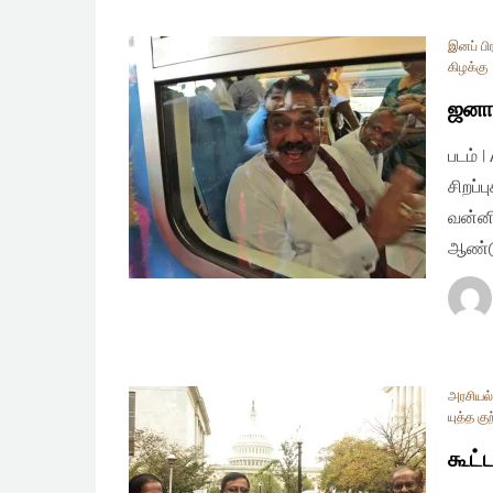
இனப் பி
கிழக்கு
ஜனாத
படம் 
சிறப்
வன்னி
ஆண்டு
அரசியல் 
யுத்த குற
கூட்