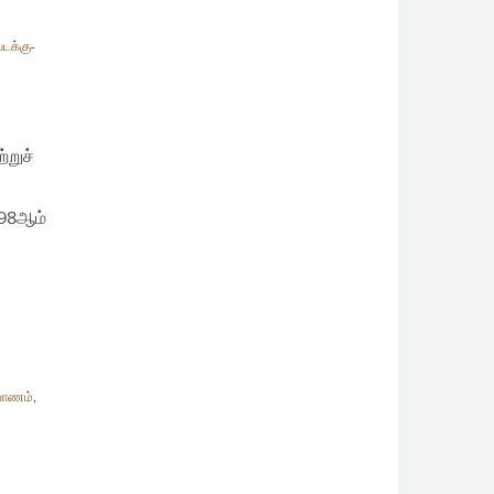
டக்கு-
்றுச்
998ஆம்
்பாணம்
,