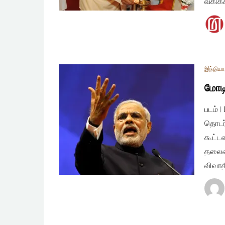
வகிக்
இந்தியா
மோடி
படம் 
தொடர்
கூட்டம
தலைமை
விவாத