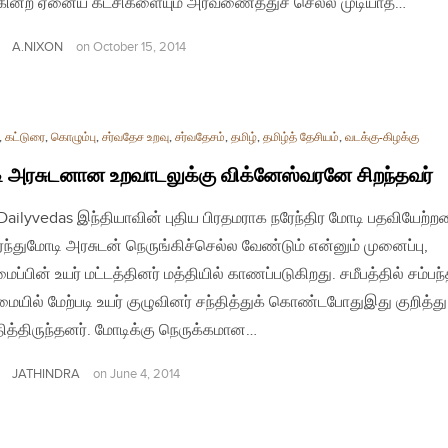
கின்ற ஏனைய கட்சிகளையும் அரவணைத்துச் செல்ல முடியாத…
A.NIXON
on
October 15, 2014
,
கட்டுரை
,
கொழும்பு
,
சர்வதேச உறவு
,
சர்வதேசம்
,
தமிழ்
,
தமிழ்த் தேசியம்
,
வடக்கு-கிழக்கு
 அரசுடனான உறவாடலுக்கு விக்னேஸ்வரனே சிறந்தவர்
| Dailyvedas இந்தியாவின் புதிய பிரதமராக நரேந்திர மோடி பதவியேற்ற
ந்துமோடி அரசுடன் நெருங்கிச்செல்ல வேண்டும் என்னும் முனைப்பு,
ைப்பின் உயர் மட்டத்தினர் மத்தியில் காணப்படுகிறது. சமீபத்தில் சம்பந
யில் மேற்படி உயர் குழுவினர் சந்தித்துக் கொண்டபோதுஇது குறித்து
ித்திருந்தனர். மோடிக்கு நெருக்கமான…
JATHINDRA
on
June 4, 2014