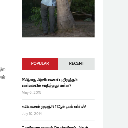
POPULAR
RECENT
ற்ற
னர்
19ஆவது அரசியலமைப்பு திருத்தம்
உண்மையில் சாதித்தது என்ன?
May 6, 2015
கலியாணம் முடிஞ்சி 11ஆம் நாள் எய்ட்ஸ்!
July 10, 2014
கொரோனா வைரஸ் தொற்றுநோய், அதன்