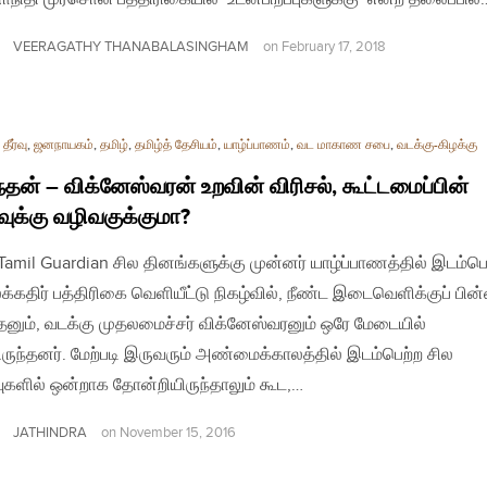
VEERAGATHY THANABALASINGHAM
on
February 17, 2018
தீர்வு
,
ஜனநாயகம்
,
தமிழ்
,
தமிழ்த் தேசியம்
,
யாழ்ப்பாணம்
,
வட மாகாண சபை
,
வடக்கு-கிழக்கு
ந்தன் – விக்னேஸ்வரன் உறவின் விரிசல், கூட்டமைப்பின்
ுக்கு வழிவகுக்குமா?
| Tamil Guardian சில தினங்களுக்கு முன்னர் யாழ்ப்பாணத்தில் இடம்பெ
்கதிர் பத்திரிகை வெளியீட்டு நிகழ்வில், நீண்ட இடைவெளிக்குப் பின்
்தனும், வடக்கு முதலமைச்சர் விக்னேஸ்வரனும் ஒரே மேடையில்
ிருந்தனர். மேற்படி இருவரும் அண்மைக்காலத்தில் இடம்பெற்ற சில
வுகளில் ஒன்றாக தோன்றியிருந்தாலும் கூட,…
JATHINDRA
on
November 15, 2016