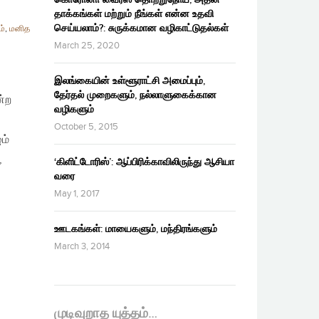
தாக்கங்கள் மற்றும் நீங்கள் என்ன உதவி
செய்யலாம்?: சுருக்கமான வழிகாட்டுதல்கள்
ம்
,
மனித
March 25, 2020
இலங்கையின் உள்ளூராட்சி அமைப்பும்,
தேர்தல் முறைகளும், நல்லாளுகைக்கான
ன்ற
வழிகளும்
October 5, 2015
ம்
,
‘கிளிட்டோரிஸ்’: ஆப்பிரிக்காவிலிருந்து ஆசியா
வரை
May 1, 2017
ஊடகங்கள்: மாயைகளும், மந்திரங்களும்
March 3, 2014
முடிவுறாத யுத்தம்…