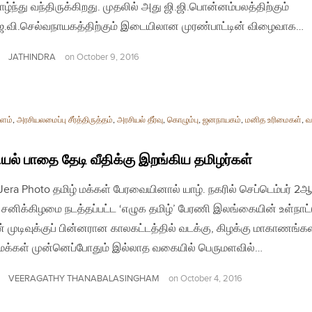
ாழ்ந்து வந்திருக்கிறது. முதலில் அது ஜி.ஜி.பொன்னம்பலத்திற்கும்
ே.வி.செல்வநாயகத்திற்கும் இடையிலான முரண்பாட்டின் விழைவாக…
JATHINDRA
on
October 9, 2016
ளம்
,
அரசியலமைப்பு சீர்த்திருத்தம்
,
அரசியல் தீர்வு
,
கொழும்பு
,
ஜனநாயகம்
,
மனித உரிமைகள்
,
வ
யல் பாதை தேடி வீதிக்கு இறங்கிய தமிழர்கள்
| Jera Photo தமிழ் மக்கள் பேரவையினால் யாழ். நகரில் செப்டெம்பர் 2ஆ
 சனிக்கிழமை நடத்தப்பட்ட ‘எழுக தமிழ்’ பேரணி இலங்கையின் உள்நாட்ட
் முடிவுக்குப் பின்னரான காலகட்டத்தில் வடக்கு, கிழக்கு மாகாணங்கள
 மக்கள் முன்னெப்போதும் இல்லாத வகையில் பெருமளவில்…
VEERAGATHY THANABALASINGHAM
on
October 4, 2016