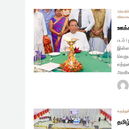
அமெரிக
உரிமைக
ஊக்
படம் 
இன்றை
வெறும
எத்தன
அவரி
கருத்துச
தமிழ