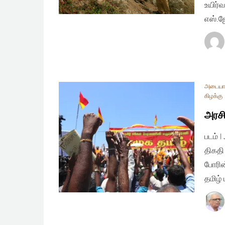
உயிர்வ
எஸ்.ஜ
அடையா
கிழக்கு
அரசி
படம் 
திகதி
போரின
தமிழ்