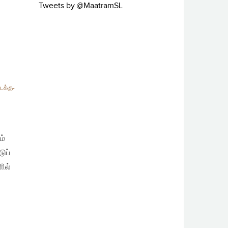
Tweets by @MaatramSL
டக்கு-
ம்
ுப்
ில்