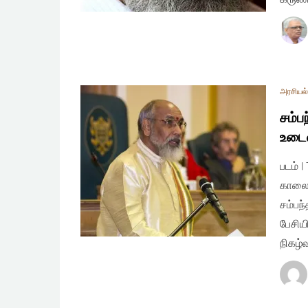
அரசியல் 
சம்ப
உடைவ
படம் 
காலைக
சம்பந
பேசிய
நிகழ்