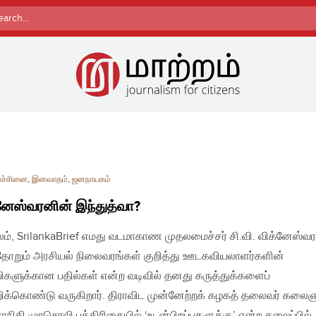
rch
ரச்சினை
,
இனவாதம்
,
ஜனநாயகம்
னேஸ்வரனின் இந்துத்வா?
லம், SrilankaBrief எமது வடமாகாண முதலமைச்சர் சி.வி. விக்னேஸ்வ
தோறும் அரசியல் நிலைவரங்கள் குறித்து ஊடகவியலாளர்களின்
ிகளுக்கான பதில்கள் என்ற வடிவில் தனது கருத்துக்களைப்
றிக்கொண்டு வருகிறார். திராவிட முன்னேற்றக் கழகத் தலைவர் கலைஞ
நிதி முரசொலி பத்திரிகையில் ‘உடன்பிறப்புகளுக்கு’ என்ற தலைப்பில்