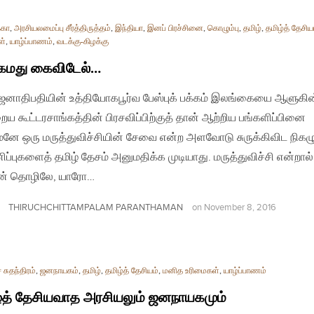
்கா
,
அரசியலமைப்பு சீர்த்திருத்தம்
,
இந்தியா
,
இனப் பிரச்சினை
,
கொழும்பு
,
தமிழ்
,
தமிழ்த் தேசிய
ள்
,
யாழ்ப்பாணம்
,
வடக்கு-கிழக்கு
கமது கைவிடேல்…
| ஜனாதிபதியின் உத்தியோகபூர்வ பேஸ்புக் பக்கம் இலங்கையை ஆளுகி
ய கூட்டரசாங்கத்தின் பிரசவிப்பிற்குத் தான் ஆற்றிய பங்களிப்பினை
னே ஒரு மருத்துவிச்சியின் சேவை என்ற அளவோடு சுருக்கிவிட நிகழு
ிப்புகளைத் தமிழ் தேசம் அனுமதிக்க முடியாது. மருத்துவிச்சி என்றால்
ன் தொழிலே, யாரோ…
THIRUCHCHITTAMPALAM PARANTHAMAN
on
November 8, 2016
் சுதந்திரம்
,
ஜனநாயகம்
,
தமிழ்
,
தமிழ்த் தேசியம்
,
மனித உரிமைகள்
,
யாழ்ப்பாணம்
்த் தேசியவாத அரசியலும் ஜனநாயகமும்