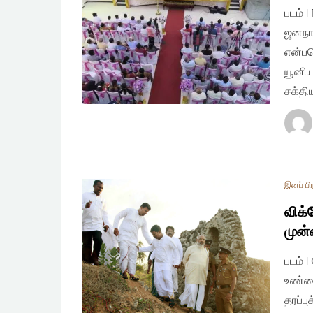
படம் 
ஜனநாய
என்பத
யூனிய
சக்த
இனப் பி
விக்
முன்
படம் 
உண்மை
தரப்ப