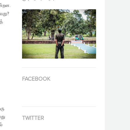
ன்றன.
தவறு?
த்
FACEBOOK
ஒரு
லது
TWITTER
ல்