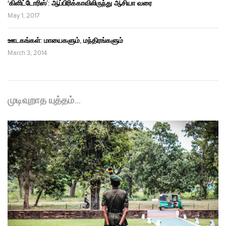
‘கிளிட்டோரிஸ்’: ஆப்பிரிக்காவிலிருந்து ஆசியா வரை
May 1, 2017
ஊடகங்கள்: மாயைகளும், மந்திரங்களும்
March 3, 2014
முடிவுறாத யுத்தம்…