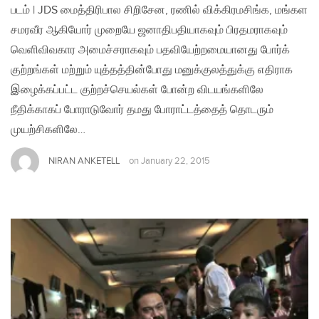
படம் | JDS மைத்திரிபால சிறிசேன, ரணில் விக்கிரமசிங்க, மங்கள
சமரவீர ஆகியோர் முறையே ஜனாதிபதியாகவும் பிரதமராகவும்
வெளிவிவகார அமைச்சராகவும் பதவியேற்றமையானது போர்க்
குற்றங்கள் மற்றும் யுத்தத்தின்போது மனுக்குலத்துக்கு எதிராக
இழைக்கப்பட்ட குற்றச்செயல்கள் போன்ற விடயங்களிலே
நீதிக்காகப் போராடுவோர் தமது போராட்டத்தைத் தொடரும்
முயற்சிகளிலே…
NIRAN ANKETELL
on
January 22, 2015