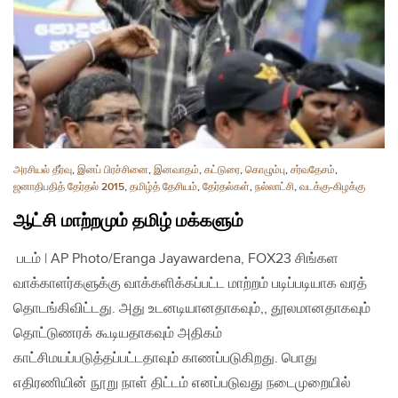
அரசியல் தீர்வு
,
இனப் பிரச்சினை
,
இனவாதம்
,
கட்டுரை
,
கொழும்பு
,
சர்வதேசம்
,
ஜனாதிபதித் தேர்தல் 2015
,
தமிழ்த் தேசியம்
,
தேர்தல்கள்
,
நல்லாட்சி
,
வடக்கு-கிழக்கு
ஆட்சி மாற்றமும் தமிழ் மக்களும்
படம் | AP Photo/Eranga Jayawardena, FOX23 சிங்கள
வாக்காளர்களுக்கு வாக்களிக்கப்பட்ட மாற்றம் படிப்படியாக வரத்
தொடங்கிவிட்டது. அது உடனடியானதாகவும்,, தூலமானதாகவும்
தொட்டுணரக் கூடியதாகவும் அதிகம்
காட்சிமயப்படுத்தப்பட்டதாவும் காணப்படுகிறது. பொது
எதிரணியின் நூறு நாள் திட்டம் எனப்படுவது நடைமுறையில்