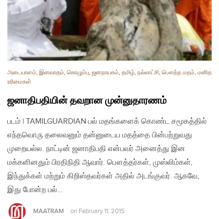
அடையாளம்
,
இனவாதம்
,
கொழும்பு
,
ஜனநாயகம்
,
தமிழ்
,
நல்லாட்சி
,
பௌத்த மதம்
,
மனித
உரிமைகள்
ஜனாதிபதியின் தவறான முன்னுதாரணம்
படம் | TAMILGUARDIAN பல் மதங்களைக் கொண்ட சமூகத்தில்
எந்தவொரு தலைவனும் தன்னுடைய மதத்தை பின்பற்றுவது
முறையல்ல. நாட்டின் ஜனாதிபதி என்பவர் அனைத்து இன
மக்களினதும் பிரதிநிதி ஆவார். பௌத்தர்கள், முஸ்லிம்கள்,
இந்துக்கள் மற்றும் கிறிஸ்தவர்கள் அதில் அடங்குவர். ஆகவே,
இது போன்ற பல்…
MAATRAM
on
February 11, 2015