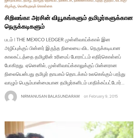
ஜனநாயகம்
,
தமிழ்
,
தமிழ்த் தேசியம்
,
நல்லாட்சி
,
நல்லிணக்கம்
,
யுத்த குற்றம்
,
வடக்கு-
கிழக்கு
,
வௌியுறவுக் கொள்கை
சிறிலங்கா அரசின் வியூகங்களும் தமிழர்களுக்கான
நெருக்கடிகளும்
படம் | THE MEXICO LEDGER முள்ளிவாய்க்கால் இன
அழிப்புக்குப் பின்னர் இருந்த நிலையை விட நெருக்கடியான
காலகட்டத்தை தமிழரின் உரிமைப் போராட்டம் எதிர்கொள்ளப்
போகிறது. ஏனெனில், முள்ளிவாய்க்காலுக்குப் பின்னரான
நிலையென்பது தமிழர் தாயகம் தொடக்கம் உலகெங்கும் பரந்து
வாழும் பெரும்பான்மையான தமிழர்களிடம் பாதிக்கப்பட்டோர்…
NIRMANUSAN BALASUNDARAM
on
February 9, 2015