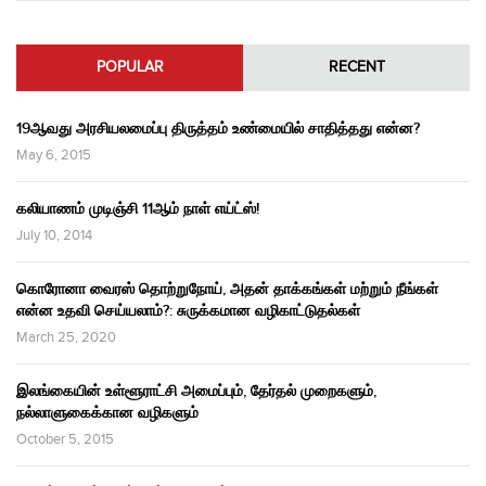
POPULAR
RECENT
19ஆவது அரசியலமைப்பு திருத்தம் உண்மையில் சாதித்தது என்ன?
May 6, 2015
கலியாணம் முடிஞ்சி 11ஆம் நாள் எய்ட்ஸ்!
July 10, 2014
கொரோனா வைரஸ் தொற்றுநோய், அதன் தாக்கங்கள் மற்றும் நீங்கள்
என்ன உதவி செய்யலாம்?: சுருக்கமான வழிகாட்டுதல்கள்
March 25, 2020
இலங்கையின் உள்ளூராட்சி அமைப்பும், தேர்தல் முறைகளும்,
நல்லாளுகைக்கான வழிகளும்
October 5, 2015