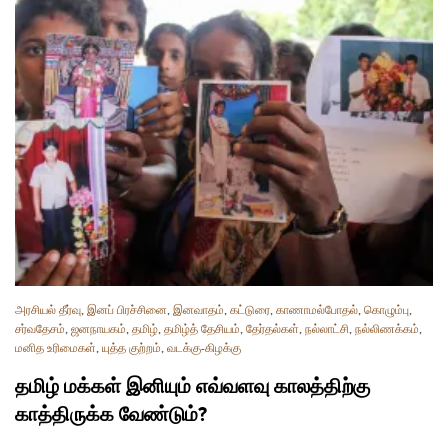
அரசியல் தீர்வு
,
இனப் பிரச்சினை
,
இனவாதம்
,
கட்டுரை
,
காணாமல்போதல்
,
கொழும்பு
,
சர்வதேசம்
,
ஜனநாயகம்
,
தமிழ்
,
தமிழ்த் தேசியம்
,
தேர்தல்கள்
,
நல்லாட்சி
,
நல்லிணக்கம்
,
மனித உரிமைகள்
,
யுத்த குற்றம்
,
வடக்கு-கிழக்கு
தமிழ் மக்கள் இனியும் எவ்வளவு காலத்திற்கு
காத்திருக்க வேண்டும்?