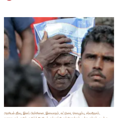
அரசியல் தீர்வு
,
இனப் பிரச்சினை
,
இனவாதம்
,
கட்டுரை
,
கொழும்பு
,
சர்வதேசம்
,