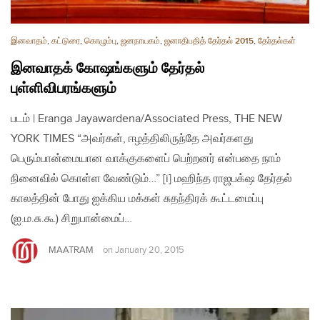
இனவாதம்
,
கட்டுரை
,
கொழும்பு
,
ஜனநாயகம்
,
ஜனாதிபதித் தேர்தல் 2015
,
தேர்தல்கள்
இனவாதக் கோஷங்களும் தேர்தல்
புள்ளிவிபரங்களும்
படம் | Eranga Jayawardena/Associated Press, THE NEW
YORK TIMES “அவர்கள், ஈழத்திலிருந்தே அவர்களது
பெரும்பான்மையான வாக்குகளைப் பெற்றனர் என்பதை நாம்
நினைவில் கொள்ள வேண்டும்…” [i] மஹிந்த ராஜபக்‌ஷ தேர்தல்
காலத்தின் போது ஐக்கிய மக்கள் சுதந்திரக் கூட்டமைப்பு
(ஐ.ம.சு.கூ) சிறுபான்மைப்…
MAATRAM
on
January 20, 2015