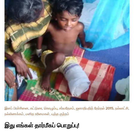
இனப் பிரச்சினை
,
கட்டுரை
,
கொழும்பு
,
சர்வதேசம்
,
ஜனாதிபதித் தேர்தல் 2015
,
நல்லாட்சி
,
நல்லிணக்கம்
,
மனித உரிமைகள்
,
யுத்த குற்றம்
இது எங்கள் தார்மீகப் பொறுப்பு!