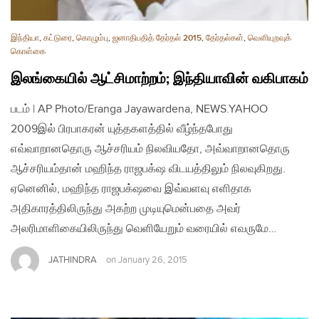
இந்தியா
,
கட்டுரை
,
கொழும்பு
,
ஜனாதிபதித் தேர்தல் 2015
,
தேர்தல்கள்
,
வௌியுறவுக்
கொள்கை
இலங்கையில் ஆட்சிமாற்றம்; இந்தியாவின் வகிபாகம்
படம் | AP Photo/Eranga Jayawardena, NEWS.YAHOO
2009இல் பிரபாகரன் யுத்தகளத்தில் வீழ்ந்தபோது
எவ்வாறானதொரு ஆச்சரியம் நிலவியதோ, அவ்வாறானதொரு
ஆச்சரியம்தான் மஹிந்த ராஜபக்‌ஷ விடயத்திலும் நிலவுகிறது.
ஏனெனில், மஹிந்த ராஜபக்‌ஷவை இவ்வளவு எளிதாக
அதிகாரத்திலிருந்து அகற்ற முடியுமென்பதை அவர்
அலரிமாளிகையிலிருந்து வெளியேறும் வரையில் எவருமே…
JATHINDRA
on
January 26, 2015