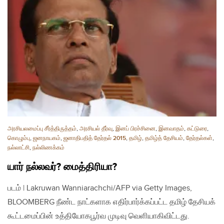
அரசியலமைப்பு சீர்த்திருத்தம்
,
அரசியல் தீர்வு
,
இனப் பிரச்சினை
,
இனவாதம்
,
கட்டுரை
,
கொழும்பு
,
ஜனநாயகம்
,
ஜனாதிபதித் தேர்தல் 2015
,
தமிழ்
,
தமிழ்த் தேசியம்
,
தேர்தல்கள்
,
நல்லாட்சி
,
நல்லிணக்கம்
யார் நல்லவர்? மைத்திரியா?
படம் | Lakruwan Wanniarachchi/AFP via Getty Images,
BLOOMBERG நீண்ட நாட்களாக எதிர்பார்க்கப்பட்ட தமிழ் தேசியக்
கூட்டமைப்பின் உத்தியோகபூர்வ முடிவு வெளியாகிவிட்டது.