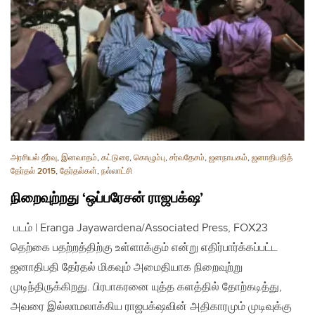
அரசியல் தீர்வு
,
இனவாதம்
,
கட்டுரை
,
கொழும்பு
,
சர்வதேசம்
,
ஜனநாயகம்
,
ஜனாதிபதித்
தேர்தல் 2015
,
தேர்தல்கள்
,
நல்லாட்சி
நிறைவுற்றது ‘ஒப்பரேசன் ராஜபக்‌ஷ’
படம் | Eranga Jayawardena/Associated Press, FOX23
தெற்கை பதற்றத்திற்கு உள்ளாக்கும் என்று எதிர்பார்க்கப்பட்ட
ஜனாதிபதி தேர்தல் மிகவும் அமைதியாக நிறைவுற்று
முடிந்திருக்கிறது. பிரபாகரனை யுத்த களத்தில் தோற்கடித்து,
அவரை இல்லாமலாக்கிய ராஜபக்‌ஷவின் அதிகாரமும் முடிவுக்கு