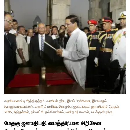
அரசியலமைப்பு சீர்த்திருத்தம்
,
அரசியல் தீர்வு
,
இனப் பிரச்சினை
,
இனவாதம்
,
இராணுவமயமாக்கல்
,
காணி அபகரிப்பு
,
கொழும்பு
,
ஜனநாயகம்
,
ஜனாதிபதித் தேர்தல்
2015
,
தேர்தல்கள்
,
நல்லாட்சி
,
நல்லிணக்கம்
,
மனித உரிமைகள்
,
வடக்கு-கிழக்கு
மேதகு ஜனாதிபதி மைத்திரிபால சிறிசேன