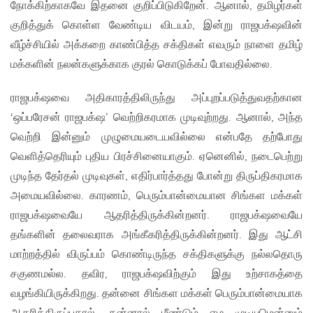
நோக்கிற்காகவே இதனை குறிப்பிடுகிறேன். ஆனால், தமிழர்கள்
குறித்துக் கொள்ள வேண்டிய விடயம், இன்று ராஜபக்‌ஷவின்
வீழ்ச்சியில் அக்கறை காண்பித்த சக்திகள் எவரும் நாளை தமிழ்
மக்களின் நலன்களுக்காக குரல் கொடுக்கப் போவதில்லை.
ராஜபக்‌ஷவை அதிகாரத்திலிருந்து அப்புறப்படுத்துவதற்கான
‘ஒப்பரேசன் ராஜபக்‌ஷ’ வெற்றிகரமாக முடிவுற்றது. ஆனால், அந்த
வெற்றி இன்னும் முழுமையடையவில்லை என்பதே தற்போது
வெளித்தெரியும் புதிய பிரச்சினையாகும். ஏனெனில், நடைபெற்று
முடிந்த தேர்தல் முடிவுகள், எதிர்பார்த்தது போன்று திருப்திகரமாக
அமையவில்லை. காரணம், பெரும்பான்மையான சிங்கள மக்கள்
ராஜபக்‌ஷவையே ஆதரித்திருக்கின்றனர். ராஜபக்‌ஷவையே
தங்களின் தலைவராக அங்கீகரித்திருக்கின்றனர். இது ஆட்சி
மாற்றத்தில் விருப்பம் கொண்டிருந்த சக்திகளுக்கு நல்லதொரு
சகுணமல்ல. தவிர, ராஜபக்‌ஷவிற்கும் இது உற்சாகத்தை
வழங்கியிருக்கிறது. தன்னை சிங்கள மக்கள் பெரும்பான்மையாக