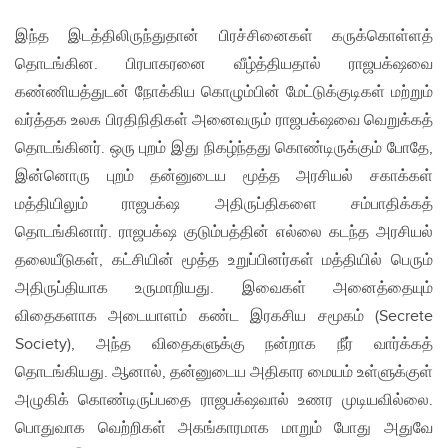
இந்த இடத்திலிருந்துதான் பிரச்சினைகள் கருக்கொள்ளத்
தொடங்கின. பிரபாகரனை வீழ்த்தியதால் ராஜபக்‌ஷவை
கண்ணியத்துடன் நோக்கிய கொழும்பின் மேட்டுக்குடிகள் மற்றும்
வர்த்தக உலக பிரதிநிதிகள் அனைவரும் ராஜபக்‌ஷவை வெறுக்கத்
தொடங்கினர். ஒரு புறம் இது நிகழ்ந்தது கொண்டிருக்கும் போதே,
இன்னொரு புறம் தன்னுடைய மூத்த அரசியல் சகாக்கள்
மத்தியிலும் ராஜபக்‌ஷ அதிருப்திகளை சம்பாதிக்கத்
தொடங்கினார். ராஜபக்‌ஷ குடும்பத்தின் எல்லை கடந்த அரசியல்
தலையீடுகள், கட்சியின் மூத்த உறுப்பினர்கள் மத்தியில் பெரும்
அதிருப்தியாக உருமாறியது. இவைகள் அனைத்தையும்
விதைகளாக அடையாளம் கண்ட இரகசிய சமூகம் (Secrete
Society), அந்த விதைகளுக்கு நன்றாக நீர் வார்க்கத்
தொடங்கியது. ஆனால், தன்னுடைய அதிகார மையம் உள்ளுக்குள்
அழுகிக் கொண்டிருப்பதை ராஜபக்‌ஷவால் உணர முடியவில்லை.
பொதுவாக வெற்றிகள் அகங்காரமாக மாறும் போது அதுவே