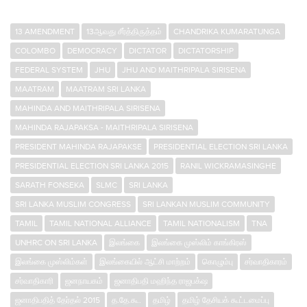
13 AMENDMENT
13ஆவது சீர்த்திருத்தம்
CHANDRIKA KUMARATUNGA
COLOMBO
DEMOCRACY
DICTATOR
DICTATORSHIP
FEDERAL SYSTEM
JHU
JHU AND MAITHRIPALA SIRISENA
MAATRAM
MAATRAM SRI LANKA
MAHINDA AND MAITHRIPALA SIRISENA
MAHINDA RAJAPAKSA - MAITHRIPALA SIRISENA
PRESIDENT MAHINDA RAJAPAKSE
PRESIDENTIAL ELECTION SRI LANKA
PRESIDENTIAL ELECTION SRI LANKA 2015
RANIL WICKRAMASINGHE
SARATH FONSEKA
SLMC
SRI LANKA
SRI LANKA MUSLIM CONGRESS
SRI LANKAN MUSLIM COMMUNITY
TAMIL
TAMIL NATIONAL ALLIANCE
TAMIL NATIONALISM
TNA
UNHRC ON SRI LANKA
இலங்கை
இலங்கை முஸ்லிம் காங்கிரஸ்
இலங்கை முஸ்லிம்கள்
இலங்கையில் ஆட்சி மாற்றம்
கொழும்பு
சர்வாதிகாரம்
சர்வாதிகாரி
ஜனநாயகம்
ஜனாதிபதி மஹிந்த ராஜபக்‌ஷ
ஜனாதிபதித் தேர்தல் 2015
த.தே.கூ.
தமிழ்
தமிழ் தேசியக் கூட்டமைப்பு