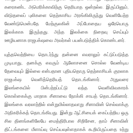
கரைகண்ட அமெரிக்காவிற்கு தெரியாத ஒன்றல்ல. இருப்பினும்,
விடுதலைப் புலிகளை தெற்காசிய அரங்கிலிருந்து வெளியேற்ற
வேண்டுமென்பதே மேற்குலகின் அப்போதைய ஒரேயொரு
இலக்காக இருந்தது. அந்த இலக்கை நிறைவு செய்யும்
ஊழியனாக ராஜபக்‌ஷவை அவர்கள் பயன்படுத்திக் கொண்டனர்.
யுத்தவெற்றியை தொடர்ந்து தன்னை எவராலும் கட்டுப்படுத்த
முடியாது, தனக்கு எவரும் ஆலோசனை சொல்ல வேண்டிய
தேவையும் இல்லை என்பதான புதியதொரு தெற்காசியக் குரலாக
ராஜபக்‌ஷ வெளித்தெரியத் தொடங்கினார். அதுவரை
இலங்கையில் பின்பற்றப்பட்டு வந்த வெளிவிவகாரக்
கொள்கைக்கு மாறாக சீனாவை நோக்கி சாயத் தொடங்கினார்.
இலங்கை வரலாற்றில் என்றுமில்லாதவாறு சீனாவின் செல்வாக்கு
அதிகரிக்கத் தொடங்கியது. இன்று ஆட்சியைக் கைப்பற்றிய ஒரு
சில தினங்களிலேயே மைத்திரிபால சிறிசேன, தாம் சீனாவின்
திட்டங்களை மீளாய்வு செய்யவுள்ளதாகக் கூறியிருப்பதை உற்று