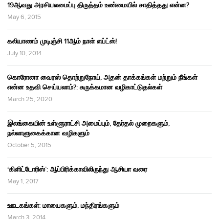
19ஆவது அரசியலமைப்பு திருத்தம் உண்மையில் சாதித்தது என்ன?
May 6, 2015
கலியாணம் முடிஞ்சி 11ஆம் நாள் எய்ட்ஸ்!
July 10, 2014
கொரோனா வைரஸ் தொற்றுநோய், அதன் தாக்கங்கள் மற்றும் நீங்கள்
என்ன உதவி செய்யலாம்?: சுருக்கமான வழிகாட்டுதல்கள்
March 25, 2020
இலங்கையின் உள்ளூராட்சி அமைப்பும், தேர்தல் முறைகளும்,
நல்லாளுகைக்கான வழிகளும்
October 5, 2015
‘கிளிட்டோரிஸ்’: ஆப்பிரிக்காவிலிருந்து ஆசியா வரை
May 1, 2017
ஊடகங்கள்: மாயைகளும், மந்திரங்களும்
March 3, 2014