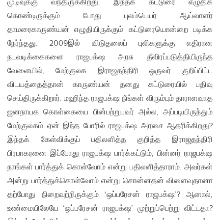
முடிவுக்கு வந்திருக்கிறது. இந்தக் கட்டுரை எழுதிக்
கொண்டிருக்கும் போது புலம்பெயர் ஆய்வாளர்
தாமரைகாருண்யன் எழுதியிருக்கும் கட்டுரையொன்றை படிக்க
நேர்ந்தது. 2009இல் விடுதலைப் புலிகளுக்கு எதிரான
நடவடிக்கைகளை ராஜபக்‌ஷ அரசு தீவிரப்படுத்தியிருந்த
வேளையில், மேற்குலக இராஜதந்திரி ஒருவர் குறிப்பிட்ட
விடயத்தைத்தான் காருண்யன் தனது கட்டுரையில் பதிவு
செய்திருக்கிறார். மஹிந்த ராஜபக்‌ஷ நீங்கள் விரும்பும் தாராளவாத
ஜனநாயக கொள்கையை பின்பற்றுபவர் அல்ல, அப்படியிருந்தும்
மேற்குலகம் ஏன் இந்த போரில் ராஜபக்‌ஷ அரசை ஆதரிக்கிறது?
இந்தக் கேள்விக்குப் பதிலளித்த குறித்த இராஜதந்திரி
பிரபாகரனை இப்போது ராஜபக்‌ஷ பார்க்கட்டும், பின்னர் ராஜபக்‌ஷ
நாங்கள் பார்த்துக் கொள்வோம் என்று பதிலளித்தாராம். அவர்கள்
அன்று பார்த்துக்கொள்வோம் என்று சொன்னதன் விளைவுதானா
தற்போது நிறைவுற்றிருக்கும் ‘ஒப்பரேசன் ராஜபக்‌ஷ’? ஆனால்,
உண்மையிலேயே ‘ஒப்பரேசன் ராஜபக்‌ஷ’ முற்றுப்பெற்று விட்டதா?