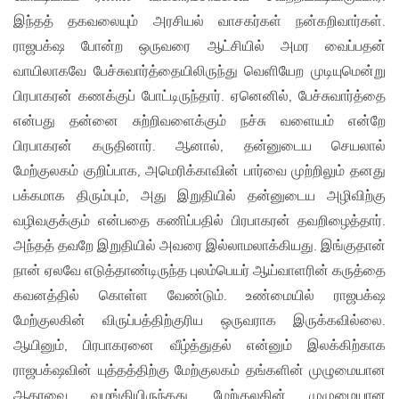
இந்தத் தகவலையும் அரசியல் வாசகர்கள் நன்கறிவார்கள்.
ராஜபக்‌ஷ போன்ற ஒருவரை ஆட்சியில் அமர வைப்பதன்
வாயிலாகவே பேச்சுவார்த்தையிலிருந்து வெளியேற முடியுமென்று
பிரபாகரன் கணக்குப் போட்டிருந்தார். ஏனெனில், பேச்சுவார்த்தை
என்பது தன்னை சுற்றிவளைக்கும் நச்சு வளையம் என்றே
பிரபாகரன் கருதினார். ஆனால், தன்னுடைய செயலால்
மேற்குலகம் குறிப்பாக, அமெரிக்காவின் பார்வை முற்றிலும் தனது
பக்கமாக திரும்பும், அது இறுதியில் தன்னுடைய அழிவிற்கு
வழிவகுக்கும் என்பதை கணிப்பதில் பிரபாகரன் தவறிழைத்தார்.
அந்தத் தவறே இறுதியில் அவரை இல்லாமலாக்கியது. இங்குதான்
நான் ஏலவே எடுத்தாண்டிருந்த புலம்பெயர் ஆய்வாளரின் கருத்தை
கவனத்தில் கொள்ள வேண்டும். உண்மையில் ராஜபக்‌ஷ
மேற்குலகின் விருப்பத்திற்குரிய ஒருவராக இருக்கவில்லை.
ஆயினும், பிரபாகரனை வீழ்த்துதல் என்னும் இலக்கிற்காக
ராஜபக்‌ஷவின் யுத்தத்திற்கு மேற்குலகம் தங்களின் முழுமையான
ஆதரவை வழங்கியிருந்தது. மேற்குலகின் முழுமையான