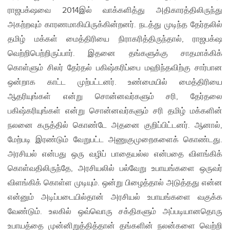
ராஜபக்‌ஷவை 2014இல் வாக்களித்து அதிகாரத்திலிருந்து
அகற்றவும் காரணமாகியிருக்கின்றனர். நடத்து முடிந்த தேர்தலில்
தமிழ் மக்கள் மைத்திரியை நிராகரித்திருந்தால், ராஜபக்‌ஷ
வெற்றிபெற்றிருப்பார். இதனை தங்களுக்கு சாதமாக்கிக்
கொள்ளும் சிலர் தேர்தல் பகிஷ்கரிப்பை மஹிந்தவிற்கு சார்பான
ஒன்றாக காட்ட முற்பட்டனர். உண்மையில் மைத்திரியை
ஆதரியுங்கள் என்று சொன்னவர்களும் சரி, தேர்தலை
பகிஷ்கரியுங்கள் என்று சொன்னவர்களும் சரி தமிழ் மக்களின்
நலனை கருத்தில் கொண்டே அதனை குறிப்பிட்டனர். ஆனால்,
மேற்படி இரண்டும் வேறுபட்ட அணுகுமுறைகளைக் கொண்டது.
அரசியல் என்பது ஒரு வழிப் பாதையல்ல என்பதை விளங்கிக்
கொள்வதிலிருந்தே, அரசியலில் பல்வேறு உபாயங்களை ஒருவர்
விளங்கிக் கொள்ள முடியும். ஒன்று பிழைத்தால் அடுத்தது என்ன
என்னும் அடிப்படையில்தான் அரசியல் உபாயங்களை வகுக்க
வேண்டும். உலகில் ஒவ்வொரு சக்திகளும் அப்படியானதொரு
உபாயத்தை முன்னிறுத்தித்தான் தங்களின் நலன்களை வெற்றி