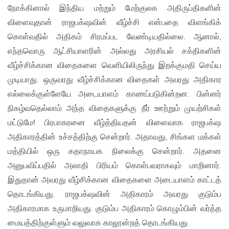
நோக்கினால் இந்திய மற்றும் மேற்குலக அதிருப்திகளின்
விளைவுதான் ராஜபக்‌ஷவின் வீழ்ச்சி என்பதை விளங்கிக்
கொள்வதில் அதிகம் சிரமப்பட வேண்டியதில்லை. ஆனால்,
எந்தவொரு ஆட்சியாளரின் அல்லது அரசியல் சக்திகளின்
வீழ்ச்சிக்கான விதைகளை வெளியிலிருந்து இறக்குமதி செய்ய
முடியாது. ஒருவரது வீழ்ச்சிக்கான விதைகள் அவரது அதிகார
எல்லைக்குள்ளேயே அடையாளம் காணப்படுகின்றன. பின்னர்
நிகழ்வதெல்லாம் அந்த விதைகளுக்கு நீர் ஊற்றும் முயற்சிகள்
மட்டுமே! பிரபாகரனை வீழ்த்தியதன் விளைவாக ராஜபக்‌ஷ
அதிகாரத்தின் உச்சத்திற்கு சென்றார். அதாவது, சிங்கள மக்கள்
மத்தியில் ஒரு கதாநாயக நிலைக்கு சென்றார். அதனை
அனுபவிப்பதில் அலாதி பிரியம் கொள்பவராகவும் மாறினார்.
இதுதான் அவரது வீழ்சிக்கான விதைகளை அடையாளம் காட்டத்
தொடங்கியது. ராஜபக்‌ஷவின் அதிகாரம் அவரது குடும்ப
அதிகாரமாக உருமாறியது. குடும்ப அதிகாரம் கொழும்பின் வர்த்த
மையத்திற்குள்ளும் வலுவாக காலூன்றத் தொடங்கியது.