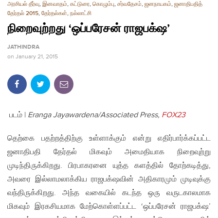
அரசியல் தீர்வு
,
இனவாதம்
,
கட்டுரை
,
கொழும்பு
,
சர்வதேசம்
,
ஜனநாயகம்
,
ஜனாதிபதித்
தேர்தல் 2015
,
தேர்தல்கள்
,
நல்லாட்சி
நிறைவுற்றது ‘ஒப்பரேசன் ராஜபக்‌ஷ’
JATHINDRA
on
January 21, 2015
படம் |
Eranga Jayawardena/Associated Press,
FOX23
தெற்கை பதற்றத்திற்கு உள்ளாக்கும் என்று எதிர்பார்க்கப்பட்ட
ஜனாதிபதி தேர்தல் மிகவும் அமைதியாக நிறைவுற்று
முடிந்திருக்கிறது. பிரபாகரனை யுத்த களத்தில் தோற்கடித்து,
அவரை இல்லாமலாக்கிய ராஜபக்‌ஷவின் அதிகாரமும் முடிவுக்கு
வந்திருக்கிறது. அந்த வகையில் கடந்த ஒரு வருடகாலமாக
மிகவும் இரகசியமாக மேற்கொள்ளப்பட்ட ‘ஒப்பரேசன் ராஜபக்‌ஷ’