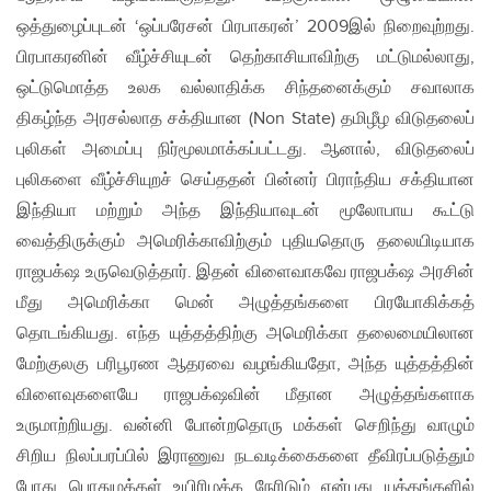
ஒத்துழைப்புடன் ‘ஒப்பரேசன் பிரபாகரன்’ 2009இல் நிறைவுற்றது.
பிரபாகரனின் வீழ்ச்சியுடன் தெற்காசியாவிற்கு மட்டுமல்லாது,
ஒட்டுமொத்த உலக வல்லாதிக்க சிந்தனைக்கும் சவாலாக
திகழ்ந்த அரசல்லாத சக்தியான (Non State) தமிழீழ விடுதலைப்
புலிகள் அமைப்பு நிர்மூலமாக்கப்பட்டது. ஆனால், விடுதலைப்
புலிகளை வீழ்ச்சியுறச் செய்ததன் பின்னர் பிராந்திய சக்தியான
இந்தியா மற்றும் அந்த இந்தியாவுடன் மூலோபாய கூட்டு
வைத்திருக்கும் அமெரிக்காவிற்கும் புதியதொரு தலையிடியாக
ராஜபக்‌ஷ உருவெடுத்தார். இதன் விளைவாகவே ராஜபக்‌ஷ அரசின்
மீது அமெரிக்கா மென் அழுத்தங்களை பிரயோகிக்கத்
தொடங்கியது. எந்த யுத்தத்திற்கு அமெரிக்கா தலைமையிலான
மேற்குலகு பரிபூரண ஆதரவை வழங்கியதோ, அந்த யுத்தத்தின்
விளைவுகளையே ராஜபக்‌ஷவின் மீதான அழுத்தங்களாக
உருமாற்றியது. வன்னி போன்றதொரு மக்கள் செறிந்து வாழும்
சிறிய நிலப்பரப்பில் இராணுவ நடவடிக்கைகளை தீவிரப்படுத்தும்
போது பொதுமக்கள் உயிரிழக்க நேரிடும் என்பது யுத்தங்களில்