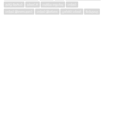
தமிழ் தேசியம்
நல்லாட்சி
மஹிந்த ராஜபக்‌ஷ
மாற்றம்
மாற்றம் இணையதளம்
மாற்றம் இலங்கை
முஸ்லிம் மக்கள்
மேற்குலகு