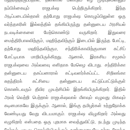
ஆதரித்திருப்பதால், தன்னால் மீண்டும் எழ முடியுமென்னும்
நம்பிக்கையும் ராஜபக்‌ஷ பெற்றிருக்கிறார். இந்த
அடிப்படையில்தான் தற்போது ராஜபக்‌ஷ கொழும்பிலுள்ள ஒரு
வர்த்தகரின் இல்லத்தில் தங்கியிருந்து தன்னுடைய அரசியல்
நடவடிக்கைளை மேற்கொண்டு வருகிறார். இதுவரை
மைத்திரிபாலவிற்கும், மஹிந்தவிற்கும் இடையில் இருந்த போட்டி,
தற்போது மஹிந்தவிற்கும, சந்திரிக்காவிற்குமான கட்சிப்
போட்டியாக மாறியிருக்கிறது. ஆனால், இரகசிய சமூகம்
ராஜபக்‌ஷவை அவ்வளவு எளிதாக மேலெழ விடாது. சந்திரிக்கா
தன்னுடைய தகப்பனாரால் கட்டிவளர்க்கப்பட்ட சிறிலங்கா
சுதந்திரக் கட்சியை தன்னுடைய கட்டுப்பாட்டுக்குள்
கொண்டவரும் தீவிர முயற்சியில் இறங்கியிருக்கிறார். இதில்
அவர் வெற்றி பெற்றால் ராஜபக்‌ஷவால் மீளவும் எழுவது மிகவும்
கடினமாகவே இருக்கும். ஆனால், இங்கு தமிழர்கள் உற்றுநோக்க
வேண்டியது வேறு விடயமாகும். ராஜபக்‌ஷ விழுகிறார் அல்லது
எழுகிறார் என்பதை ஒரு புறமாக வைத்துவிட்டு, நடந்து முடிந்த