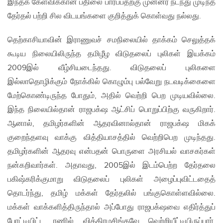
இந்தக் கேள்விக்கான பதிலை பார்ப்பதற்கு முன்னர் நடந்து முடிந்த
தேர்தல் பற்றி சில விடயங்களை குறித்துக் கொள்வது நல்லது.
தெற்காசியாவின் இராணுவச் சமநிலையில் தாக்கம் செலுத்தக்
கூடிய நிலையிலிருந்த தமிழீழ விடுதலைப் புலிகள் இயக்கம்
2009இல் வீழ்சியடைந்தது. விடுதலைப் புலிகளை
இல்லாதொழிக்கும் நோக்கில் கொழும்பு பல்வேறு நடவடிக்கைளை
மேற்கொண்டிருந்த போதும், அதில் வெற்றி பெற முடியவில்லை.
இந்த நிலையில்தான் ராஜபக்‌ஷ ஆட்சிப் பொறுப்பிற்கு வருகிறார்.
ஆனால், தமிழர்களின் ஆதரவினால்தான் ராஜபக்‌ஷ மிகக்
குறைந்தளவு வாக்கு வித்தியாசத்தில் வெற்றிபெற முடிந்தது.
தமிழர்களின் ஆதரவு என்பதன் பொருளை அரசியல் வாசகர்கள்
நன்கறிவார்கள். அதாவது, 2005இல் இடம்பெற்ற தேர்தலை
பகிஷ்கரிக்குமாறு விடுதலைப் புலிகள் அழைப்புவிட்டதைத்
தொடர்ந்து, தமிழ் மக்கள் தேர்தலில் பங்குகொள்ளவில்லை.
மக்கள் வாக்களித்திருந்தால் அப்போது ராஜபக்‌ஷவை எதிர்த்துப்
போட்டியிட்ட ரணில் விக்கிரமசிங்கவே வெற்றியீட்டியிருப்பார்.