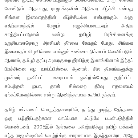
தேர்தல் முடிவு சொல்லியிருக்கும் உண்மையையே உற்று நோக்க
வேண்டும். அதாவது, ராஜபக்‌ஷவின் அதிகார வீழ்ச்சி என்பது
சிங்கள இனவாதத்தின் வீழ்ச்சியல்ல என்பதாகும். அது
எதிர்காலத்தில் மேலும் எழுச்சியடையவும் அதிக
சாத்தியப்பாடுகள் உண்டு. தமிழர் பிரச்சினைக்கு
உறுதியானதொரு அரசியல் தீர்வை கோரும் போது, சிங்கள
இனவாதம் விழவில்லை என்னும் உண்மை நிச்சயம் வெளிப்படும்.
ஆனால், தமிழர் தரப்பு அரைகுறை தீர்விற்கு இணங்கினால் இந்தப்
பிரச்சினை எழ வாய்ப்பில்லை. ஆனால், சில தினங்களுக்கு
முன்னர் தனிப்பட்ட உரையாடல் ஒன்றின்போது குறிப்பிட்ட
சம்பந்தன் ஜயா, தான் சில்லறை தீர்வு எதனையும்
ஏற்கப்போவதில்லை என்று ஆணித்தரமாக கூறியிருந்தார்.
தமிழ் மக்களைப் பொறுத்தவரையில், நடந்து முடிந்த தேர்தலை
ஒரு பழிதீர்ப்பதற்கான வாய்ப்பாக மட்டுமே பயன்படுத்திக்
கொண்டனர். 2005இல் தேர்தலை பகிஷ்கரித்து தமிழ் மக்கள்
எந்த ராஜபக்‌ஷவின் வெற்றிக்கு காரணமாக இருந்தனரோ, அதே