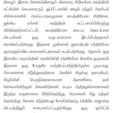
நிகழும். இவை அனைத்தினதும் விளைவு, சிறிலங்கா சுதத்திரக்
கட்சியின் செயலாளரும், ஓப்பீட்டளவில் ஊழல் மற்றும் அரசியல்
சர்ச்சைகளில் அகப்படாதவருமான மைத்திரிபால சிறிசேன,
ஜக்கிய மக்கள் சுதந்திரக் கூட்டமைப்பிலிருந்து
பிரித்தெடுக்கப்பட்டார். மைத்திரிபால உடைவு தொடர்பான
விடயங்கள் ஒரு வருடகாலமாக இடம்பெற்றதாகச்
சொல்லப்படுகிறது. இதனை முன்னாள் ஜனாதிபதி சந்திரிக்கா
குமாரதுங்கவே கையாண்டதாகவும் கூறப்படுகிறது. ஆனால், ஒரு
இரகசிய சமூகத்தின் உதவியின்றி சந்திரிக்கா போன்ற ஒருவரால்
இதனை ஒரு போதுமே சாத்தியப்படுத்தியிருக்க முடியாது.
பிரபாகரனை வீழ்த்துவதற்காக அவரின் கிழக்கு தளபதியும்,
கிழக்கின் பெருந்தொகையான ஆளணியை தன்
செல்வாக்கிற்குள் கொண்டுவரக் கூடிய ஆற்றலுள்ளவராகவும்
இருந்த கருணாவை பிரித்தெடுத்து, பிரபாகரன் மீது யுத்தம்
தொடுத்து அவரை வீழ்த்தியது போன்றதொரு உக்தியே ராஜபக்‌ஷ
விடயத்திலும் கையாளப்பட்டிருக்கிறது. ஒரு ஒப்பிட்டு