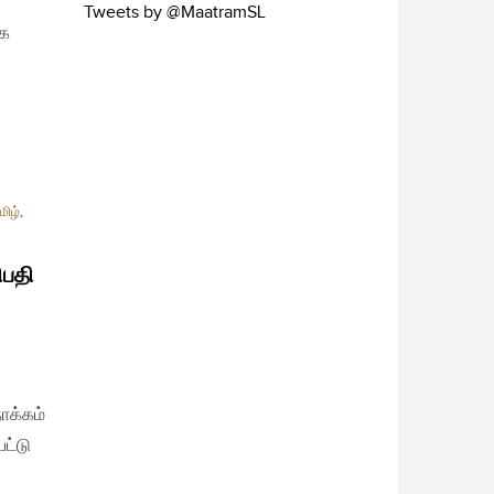
Tweets by @MaatramSL
்க
மிழ்
,
ிபதி
ோக்கம்
ட்டு