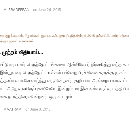
M. PRADEEPAN
on
June 26, 2015
றை
,
குழந்தைகள்
,
சிறுவர்கள்
,
ஜனநாயகம்
,
ஜனாதிபதித் தேர்தல் 2015
,
நல்லாட்சி
,
மனித உரிமை
் தமிழர்கள்
,
மலையகம்
ு முற்றம் வீதியாய்…
| கட்டுரையாளர் பெருந்தோட்டங்களை ஆங்கிலேயர் நிர்வகித்து வந்த கா
 இன்றுவரை பெருந்தோட்ட மக்கள் பல்வேறு பிரச்சினைகளுக்கு முகம்
்தவர்களாகவே வாழ்ந்து வருகின்றனர். குறிப்பாக அன்றைய காலகட்டத
்பட்ட அதே குடியிருப்புகளிலேயே இன்றும் பல இன்னல்களுக்கு மத்தியில
்கை நடாத்திவருகின்றனர். ஒரு கூடமும்…
MAATRAM
on
June 3, 2015