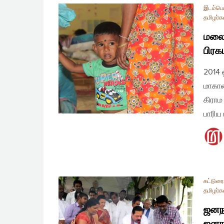
இடம்பெய
தமிழர்க
மலைய
பிரக
2014 
மாகாண
கிராம
பாரிய
கட்டுரை
தமிழர்க
ஜனநா
ஜனந