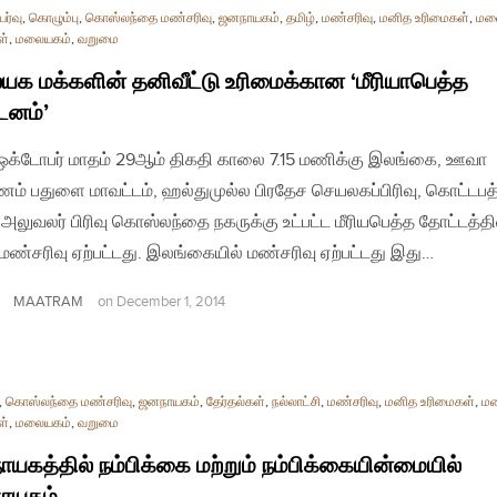
ர்வு
,
கொழும்பு
,
கொஸ்லந்தை மண்சரிவு
,
ஜனநாயகம்
,
தமிழ்
,
மண்சரிவு
,
மனித உரிமைகள்
,
மல
ள்
,
மலையகம்
,
வறுமை
க மக்களின் தனிவீட்டு உரிமைக்கான ‘மீரியாபெத்த
டனம்’
ஒக்டோபர் மாதம் 29ஆம் திகதி காலை 7.15 மணிக்கு இலங்கை, ஊவா
ம் பதுளை மாவட்டம், ஹல்துமுல்ல பிரதேச செயலகப்பிரிவு, கொட்டபத
 அலுவலர் பிரிவு கொஸ்லந்தை நகருக்கு உட்பட்ட மீரியபெத்த தோட்டத்தி
 மண்சரிவு ஏற்பட்டது. இலங்கையில் மண்சரிவு ஏற்பட்டது இது…
MAATRAM
on
December 1, 2014
,
கொஸ்லந்தை மண்சரிவு
,
ஜனநாயகம்
,
தேர்தல்கள்
,
நல்லாட்சி
,
மண்சரிவு
,
மனித உரிமைகள்
,
ம
ள்
,
மலையகம்
,
வறுமை
யகத்தில் நம்பிக்கை மற்றும் நம்பிக்கையின்மையில்
ாயகம்