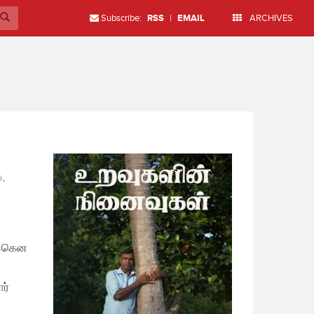
Subscribe:
RSS
|
EMAIL
ARCHIVES
்
,
 இகென
ர்
.