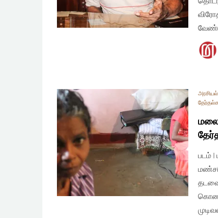
தொடர்
விரோத
வேண்ட
அரசியல் 
தேர்தல்
மலைய
தேர்த
படம் 
மண்சர
தடவைய
கொண்ட
முடிவ