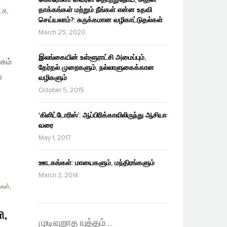
தாக்கங்கள் மற்றும் நீங்கள் என்ன உதவி
்சி
,
செய்யலாம்?: சுருக்கமான வழிகாட்டுதல்கள்
March 25, 2020
இலங்கையின் உள்ளூராட்சி அமைப்பும்,
கம்
தேர்தல் முறைகளும், நல்லாளுகைக்கான
ு
வழிகளும்
October 5, 2015
‘கிளிட்டோரிஸ்’: ஆப்பிரிக்காவிலிருந்து ஆசியா
வரை
May 1, 2017
ஊடகங்கள்: மாயைகளும், மந்திரங்களும்
March 3, 2014
்கள்
,
ி,
முடிவுறாத யுத்தம்…