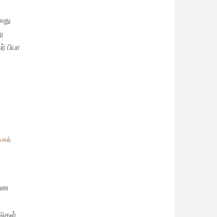
்லது
ு
் பிபா
யகத்
காண
டுகள்