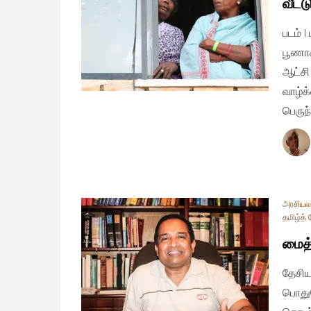
வீட்
படம் 
பூணாக
ஆட்சி
வாழ்க
பெருந
அரசியலமை
தமிழ்த் 
மைத்
தேசிய
பொதுவ