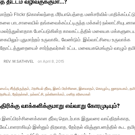
டுத் திட்டம் வழிவகுக்குமா…?
| மாற்றம் Flickr (கொஸ்லந்தை மீரியாபெத்தை மண்சரிவில் பாதிக்கப்பட்ட
லை பாடசாலையில் தங்கவைக்கப்பட்டிருந்த மக்கள்) நல்லாட்சியுடனான
 மலர்ந்துள்ளதாக பேசப்படுகின்ற காலகட்டத்தில் மலையக மக்களுடை
்கையிலும் புதுமாற்றம் உருவாகிட வேண்டும். இவ்வாட்சியை உருவாக்க
்தோட்டத்துறையைச் சார்ந்தவர்கள் உட்பட மலையகமெங்கும் வாழும் தமி
REV. M.SATHIVEL
on
April 8, 2015
ப்பு சீர்த்திருத்தம்
,
அரசியல் தீர்வு
,
இனப் பிரச்சினை
,
இனவாதம்
,
கொழும்பு
,
ஜனநாயகம்
,
தமி
தேசியம்
,
தேர்தல்கள்
,
நல்லாட்சி
,
நல்லிணக்கம்
,
மனித உரிமைகள்
திரிக்கு வாக்களிக்குமாறு எவ்வாறு கோரமுடியும்?
 இனப்பிரச்சினைக்கான தீர்வு தொடர்பாக இதுவரை வாய்திறக்காத,
ேட்பாளராகியும் இன்னும் திறவாத, தேர்தல் விஞ்ஞாபனத்தில் கூட தமி