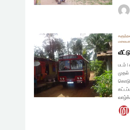
களுத்த
மலையகத
வீட்ட
படம் 
முதல்
கொடுத
கட்டப
வாழ்க