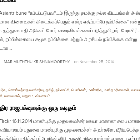
| Asiantribune “நம்பப்படுபவரிடம் இருந்து தமக்கு நல்ல விடயங்கள் அல
ான விளைவுகள் கிடைக்கப்பெரும் என்ற எதிர்பார்பே நம்பிக்கை” என்ற
ீக தத்துவவாதி அனெட் பேயர் வரைவிளக்கணப்படுத்துகிறார். பேராசிரியர
், நம்பிக்கையை சமூக நம்பிக்கை மற்றும் அரசியல் நம்பிக்கை என்று
டாக…
MARIMUTHTHU KRISHNAMOORTHY
on
November 25, 2014
ர்வு
,
கொஸ்லந்தை மண்சரிவு
,
தமிழ்
,
நல்லாட்சி
,
பெண்கள்
,
மண்சரிவு
,
மனித உரிமைகள்
,
மலை
ள்
,
மலையகம்
,
வறுமை
,
விவசாயம்
்திர ராஜபக்‌ஷவுக்கு ஒரு கடிதம்
| Flickr 16.11.2014 மாண்புமிகு முதலமைச்சர் ஊவா மாகாண சபை மா
ாரியாலயம் பதுளை மாண்புமிகு முதலமைச்சர் அவர்களே, மீறியபெத்த
்தத்தில் பாதிக்கப்பட்டோரின் வீடு, காணி உரிமை மற்றும் ஏனைய ஏற்பா