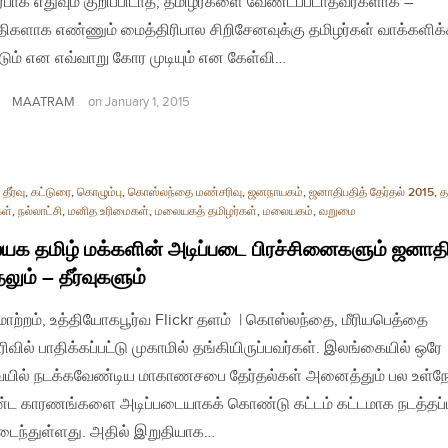
பாக எதுவும் குறிப்பிடாத, தமிழர்களை வேண்டப்படாதவர்களாக –
ிகளாக எண்ணும் மைத்திரிபால சிறிசேனவுக்கு தமிழர்கள் வாக்களிக
ும் என எவ்வாறு கோர முடியும் என கேள்வி…
MAATRAM
on
January 1, 2015
தீர்வு
,
கட்டுரை
,
கொழும்பு
,
கொஸ்லந்தை மண்சரிவு
,
ஜனநாயகம்
,
ஜனாதிபதித் தேர்தல் 2015
,
த
கள்
,
நல்லாட்சி
,
மனித உரிமைகள்
,
மலையகத் தமிழர்கள்
,
மலையகம்
,
வறுமை
க தமிழ் மக்களின் அடிப்படை பிரச்சினைகளும் ஜனாத
லும் – தீர்வுகளும்
| மாற்றம், உத்தியோகபூர்வ Flickr தளம் | கொஸ்லந்தை, மீரியபெத்தை
ிவில் பாதிக்கப்பட்டு முகாமில் தங்கியிருப்பவர்கள். இலங்கையில் ஒரே
ில் நடக்கவேண்டிய மாகாணசபை தேர்தல்கள் அனைத்தும் பல உள்ந
 காரணங்களை அடிப்படையாகக் கொண்டு கட்டம் கட்டமாக நடத்தப்ப
டைந்துள்ளது. அதில் இறுதியாக…