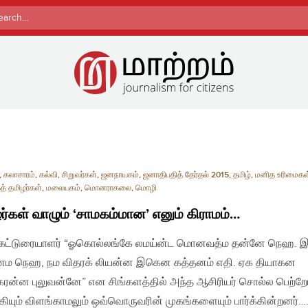
rch
,
கலாசாரம்
,
கல்வி
,
சிறுவர்கள்
,
ஜனநாயகம்
,
ஜனாதிபதித் தேர்தல் 2015
,
தமிழ்
,
மனித உரிமைகள
் தமிழர்கள்
,
மலையகம்
,
மொனராகலை
,
மொழி
ர்கள் வாழும் ‘சாமகம்மான’ எனும் கிராமம்…
 | கட்டுரையாளர் “ஓகொல்லங்கே லமய்ன்ட மொனவத்ம தன்னே நெஹ.
ேம நெஹ, நம விதரக் லியன்ன இகென கத்தனம் எதி. ஏக தியாகன
ரன்ன புலுவன்னே” என சிங்களத்தில் அந்த ஆசிரியர் சொல்ல பெற்றோ
கியும் விளங்காமலும் ஒவ்வொருவரின் முகங்களையும் பார்க்கின்றனர்…