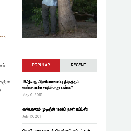
கள்
,
லம்
POPULAR
RECENT
்தில்
19ஆவது அரசியலமைப்பு திருத்தம்
உண்மையில் சாதித்தது என்ன?
்
May 6, 2015
கலியாணம் முடிஞ்சி 11ஆம் நாள் எய்ட்ஸ்!
July 10, 2014
கொரோனா வைரஸ் தொற்றுநோய், அதன்