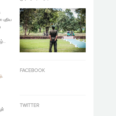
ு
 புதிய
ய
ழ்…
FACEBOOK
ழ்
,
TWITTER
ழர்