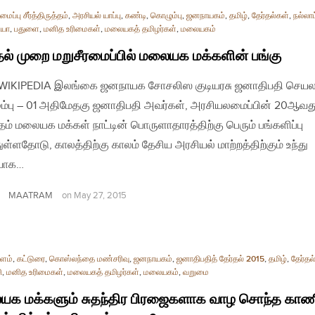
ப்பு சீர்த்திருத்தம்
,
அரசியல் யாப்பு
,
கண்டி
,
கொழும்பு
,
ஜனநாயகம்
,
தமிழ்
,
தேர்தல்கள்
,
நல்லாட
ியா
,
பதுளை
,
மனித உரிமைகள்
,
மலையகத் தமிழர்கள்
,
மலையகம்
தல் முறை மறுசீரமைப்பில் மலையக மக்களின் பங்கு
| WIKIPEDIA இலங்கை ஜனநாயக சோசலிஸ குடியரசு ஜனாதிபதி செயல
்பு – 01 அதிமேதகு ஜனாதிபதி அவர்கள், அரசியலமைப்பின் 20ஆவத
்தம் மலையக மக்கள் நாட்டின் பொருளாதாரத்திற்கு பெரும் பங்களிப்பு
ுள்ளதோடு, காலத்திற்கு காலம் தேசிய அரசியல் மாற்றத்திற்கும் உந்து
ியாக…
MAATRAM
on
May 27, 2015
ளம்
,
கட்டுரை
,
கொஸ்லந்தை மண்சரிவு
,
ஜனநாயகம்
,
ஜனாதிபதித் தேர்தல் 2015
,
தமிழ்
,
தேர்தல
ி
,
மனித உரிமைகள்
,
மலையகத் தமிழர்கள்
,
மலையகம்
,
வறுமை
யக மக்களும் சுதந்திர பிரஜைகளாக வாழ சொந்த காண