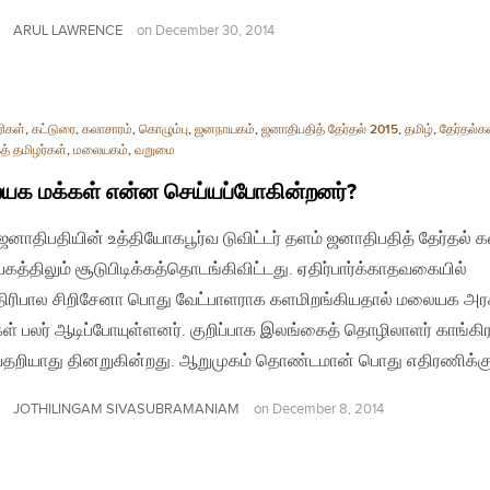
ARUL LAWRENCE
on
December 30, 2014
ிகள்
,
கட்டுரை
,
கலாசாரம்
,
கொழும்பு
,
ஜனநாயகம்
,
ஜனாதிபதித் தேர்தல் 2015
,
தமிழ்
,
தேர்தல்க
் தமிழர்கள்
,
மலையகம்
,
வறுமை
க மக்கள் என்ன செய்யப்போகின்றனர்?
| ஜனாதிபதியின் உத்தியோகபூர்வ டுவிட்டர் தளம் ஜனாதிபதித் தேர்தல் க
த்திலும் சூடுபிடிக்கத்தொடங்கிவிட்டது. ஏதிர்பார்க்காதவகையில்
ிரிபால சிறிசேனா பொது வேட்பாளராக களமிறங்கியதால் மலையக அர
ள் பலர் ஆடிப்போயுள்ளனர். குறிப்பாக இலங்கைத் தொழிலாளர் காங்கி
தறியாது தினறுகின்றது. ஆறுமுகம் தொண்டமான் பொது எதிரணிக்க
JOTHILINGAM SIVASUBRAMANIAM
on
December 8, 2014