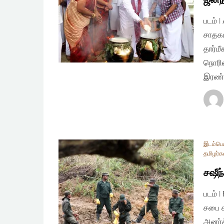
படம் 
சாதகம
தார்ம
நொரிஸ
இரண்
இடம்பெய
தமிழர்க
சஷீந
படம் 
சபை க
அனர்த