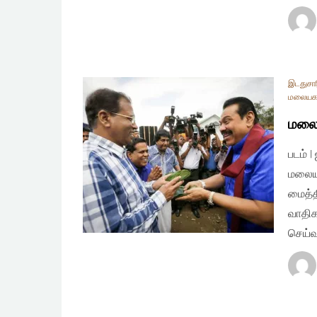
இடதுசார
மலையகத
மலைய
படம் 
மலையக
மைத்த
வாதிக
செய்வ