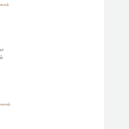
ையகத்
்ம
ல்
லையகத்