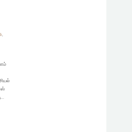
ள்
,
ளம்
சியல்
ரஸ்
ு…