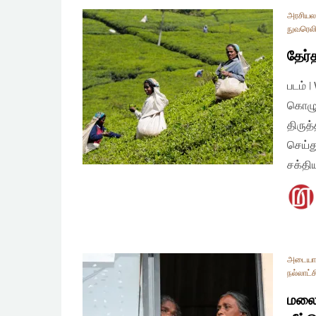
அரசியலமை
நுவரெல
தேர்
படம் 
கொழும
திருத
செய்த
சக்த
அடையா
நல்லாட்ச
மலை