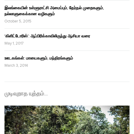
இலங்கையின் உள்ளூராட்சி அமைப்பும், தேர்தல் முறைகளும்,
நல்லாளுகைக்கான வழிகளும்
October 5, 2015
‘கிளிட்டோரிஸ்’: ஆப்பிரிக்காவிலிருந்து ஆசியா வரை
May 1, 2017
ஊடகங்கள்: மாயைகளும், மந்திரங்களும்
March 3, 2014
முடிவுறாத யுத்தம்…