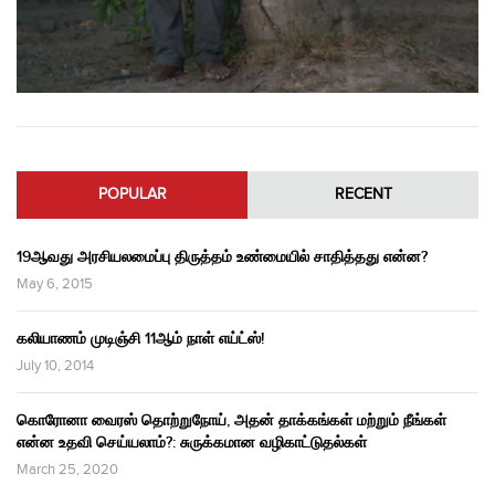
POPULAR
RECENT
19ஆவது அரசியலமைப்பு திருத்தம் உண்மையில் சாதித்தது என்ன?
May 6, 2015
கலியாணம் முடிஞ்சி 11ஆம் நாள் எய்ட்ஸ்!
July 10, 2014
கொரோனா வைரஸ் தொற்றுநோய், அதன் தாக்கங்கள் மற்றும் நீங்கள்
என்ன உதவி செய்யலாம்?: சுருக்கமான வழிகாட்டுதல்கள்
March 25, 2020