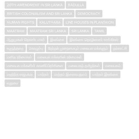
20TH AMENDMENT IN SRI LANKA
BADULLA
BRITISH COLONIALISM AND SRI LANKA
DEMOCRACY
HUMAN RIGHTS
KALUTHARA
LINE HOUSES IN PLANTAION
MAATRAM
MAATRAM SRI LANKA
SRI LANKA
TAMIL
ஆறுமுகன் தொண்டமான்
இலங்கை
இலங்கை தொழிலாளர் காங்கிரஸ்
களுத்தறை
கொழும்பு
தேர்தல் முறைமையும் மலையக மக்களும்
நல்லாட்சி
மனித உரிமைகள்
மலையக மக்களின் உரிமைகள்
மலையக மக்களின் காணிப்பிரச்சினை
மலையகத் தமிழர்கள்
மலையகம்
மஹிந்த ராஜபக்‌ஷ
மாற்றம்
மாற்றம் இணையதளம்
மாற்றம் இலங்கை
வறுமை