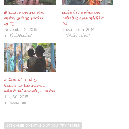
மீரியாபெத்தை மண்சரிவு:
(படங்கள்) கொஸ்லந்தை
அன்று, இன்று; புகைப்பட
மண்சரிவு; ஒருவாரத்திற்கு
ஒப்பீடு
பின்…
November 2, 2015
November 5, 2014
In "இடம்பெயர்வு"
In "இடம்பெயர்வு"
காணொளி | வாக்கு
கேட்பவர்களிடம் மலையக
மக்கள் கேட்கவேண்டிய கேள்வி
July 30, 2015
In "கலாசாரம்"
20TH AMENDMENT AND UP COUNTRY PEOPLE