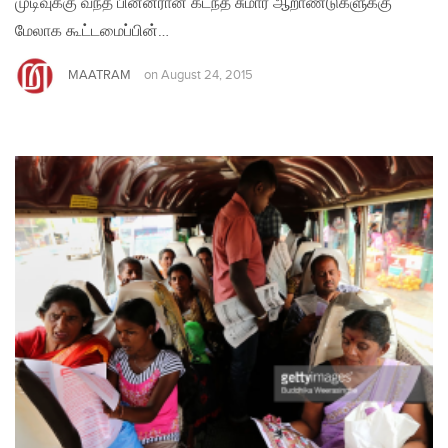
முடிவுக்கு வந்த பின்னரான கடந்த சுமார் ஆறாண்டுகளுக்கு
மேலாக கூட்டமைப்பின்…
MAATRAM
on
August 24, 2015