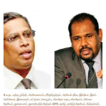
6 வருட யுத்த பூர்த்தி
,
அரசியலமைப்பு சீர்த்திருத்தம்
,
அரசியல் தீர்வு
,
இந்தியா
,
இனப்
பிரச்சினை
,
இனவாதம்
,
கட்டுரை
,
கொழும்பு
,
சர்வதேச உறவு
,
சர்வதேசம்
,
சிங்கள
தேசியம்
,
ஜனநாயகம்
,
ஜனாதிபதித் தேர்தல் 2015
,
தமிழ்
,
தமிழ்த் தேசியம்
,
தேர்தல்கள்
,