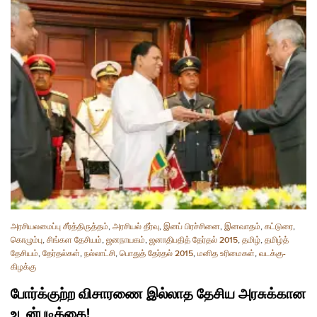
அரசியலமைப்பு சீர்த்திருத்தம்
,
அரசியல் தீர்வு
,
இனப் பிரச்சினை
,
இனவாதம்
,
கட்டுரை
,
கொழும்பு
,
சிங்கள தேசியம்
,
ஜனநாயகம்
,
ஜனாதிபதித் தேர்தல் 2015
,
தமிழ்
,
தமிழ்த்
தேசியம்
,
தேர்தல்கள்
,
நல்லாட்சி
,
பொதுத் தேர்தல் 2015
,
மனித உரிமைகள்
,
வடக்கு-
கிழக்கு
போர்க்குற்ற விசாரணை இல்லாத தேசிய அரசுக்கான
உடன்படிக்கை!