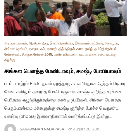
அடிப்படைவாதம்
,
அரசியல் தீர்வு
,
இனப் பிரச்சினை
,
இனவாதம்
,
கட்டுரை
,
கொழும்பு
,
சிங்கள தேசியம்
,
ஜனநாயகம்
,
ஜனாதிபதித் தேர்தல் 2015
,
தமிழ்
,
தமிழ்த் தேசியம்
,
தேர்தல்கள்
,
பொதுத் தேர்தல் 2015
,
மனித உரிமைகள்
,
வட மாகாண சபை
,
வடக்கு-
கிழக்கு
சிங்கள பௌத்த மேனியாவும், சமஷ்டி போபியாவும்
படம் | மாற்றம் Flickr தளம் ஏறத்தாழ சகல பிரதான தேர்தல் பிரசார
மேடைகளிலும் தவறாத பேசுபொருளாக சமஷ்டி குறித்த சர்ச்சை
பெரிதாக எழுந்திருந்தத்தை கண்டிருப்பீர்கள். சிங்கள பௌத்த
பெரும்பான்மை மக்களுக்கு சமஷ்டி குறித்த பேரச்ச வெருண்ட
உணர்வு (phobia) இனவாதிகளால் வளர்க்கப்பட்டு இன்று…
SARAWANAN NADARASA
on
August 26, 2015