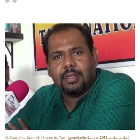
அரசியல் தீர்வு
,
இனப் பிரச்சினை
,
கட்டுரை
,
ஜனாதிபதித் தேர்தல் 2015
,
தமிழ்
,
தமிழ்த்