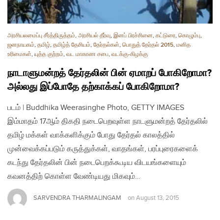
அரசியலமைப்பு சீர்த்திருத்தம்
,
அரசியல் தீர்வு
,
இனப் பிரச்சினை
,
கட்டுரை
,
கொழும்பு
,
ஜனநாயகம்
,
தமிழ்
,
தமிழ்த் தேசியம்
,
தேர்தல்கள்
,
பொதுத் தேர்தல் 2015
,
மனித
உரிமைகள்
,
யுத்த குற்றம்
,
வட மாகாண சபை
,
வடக்கு-கிழக்கு
நாடாளுமன்றத் தேர்தலின் பின் ஏமாறப் போகிறோமா?
அல்லது இப்போதே தற்காக்கப் போகிறோமா?
படம் | Buddhika Weerasinghe Photo, GETTY IMAGES
இம்மாதம் 17ஆம் திகதி நடைபெறவுள்ள நாடளுமன்றத் தேர்தலில்
தமிழ் மக்கள் வாக்களிக்கும் போது தேர்தல் காலத்தில்
முன்வைக்கப்படும் கருத்துக்கள், வாதங்கள், பரப்புரைகளைக்
கடந்து தேர்தலின் பின் நடைபெறக்கூடிய விடயங்களையும்
கவனத்திற் கொள்ள வேண்டியது மிகவும்…
SARVENDRA THARMALINGAM
on
August 13, 2015