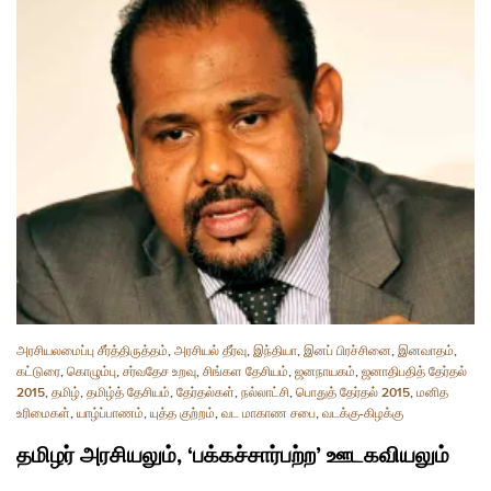
அரசியலமைப்பு சீர்த்திருத்தம்
,
அரசியல் தீர்வு
,
இந்தியா
,
இனப் பிரச்சினை
,
இனவாதம்
,
கட்டுரை
,
கொழும்பு
,
சர்வதேச உறவு
,
சிங்கள தேசியம்
,
ஜனநாயகம்
,
ஜனாதிபதித் தேர்தல்
2015
,
தமிழ்
,
தமிழ்த் தேசியம்
,
தேர்தல்கள்
,
நல்லாட்சி
,
பொதுத் தேர்தல் 2015
,
மனித
உரிமைகள்
,
யாழ்ப்பாணம்
,
யுத்த குற்றம்
,
வட மாகாண சபை
,
வடக்கு-கிழக்கு
தமிழர் அரசியலும், ‘பக்கச்சார்பற்ற’ ஊடகவியலும்