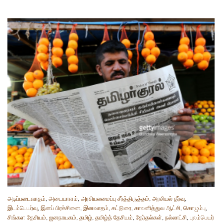
அடிப்படைவாதம்
,
அடையாளம்
,
அரசியலமைப்பு சீர்த்திருத்தம்
,
அரசியல் தீர்வு
,
இடம்பெயர்வு
,
இனப் பிரச்சினை
,
இனவாதம்
,
கட்டுரை
,
காலனித்துவ ஆட்சி
,
கொழும்பு
,
சிங்கள தேசியம்
,
ஜனநாயகம்
,
தமிழ்
,
தமிழ்த் தேசியம்
,
தேர்தல்கள்
,
நல்லாட்சி
,
புலம்பெயர்