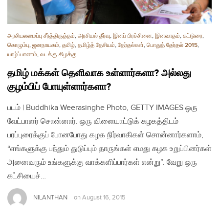
அரசியலமைப்பு சீர்த்திருத்தம்
,
அரசியல் தீர்வு
,
இனப் பிரச்சினை
,
இனவாதம்
,
கட்டுரை
,
கொழும்பு
,
ஜனநாயகம்
,
தமிழ்
,
தமிழ்த் தேசியம்
,
தேர்தல்கள்
,
பொதுத் தேர்தல் 2015
,
யாழ்ப்பாணம்
,
வடக்கு-கிழக்கு
தமிழ் மக்கள் தெளிவாக உள்ளார்களா? அல்லது
குழம்பிப் போயுள்ளார்களா?
படம் | Buddhika Weerasinghe Photo, GETTY IMAGES ஒரு
வேட்பாளர் சொன்னார். ஒரு விளையாட்டுக் கழகத்திடம்
பரப்புரைக்குப் போனபோது கழக நிர்வாகிகள் சொன்னார்களாம்,
“எங்களுக்கு பந்தும் துடுப்பும் தாருங்கள் எமது கழக உறுப்பினர்கள்
அனைவரும் உங்களுக்கு வாக்களிப்பார்கள் என்று”. வேறு ஒரு
கட்சியைச்…
NILANTHAN
on
August 16, 2015