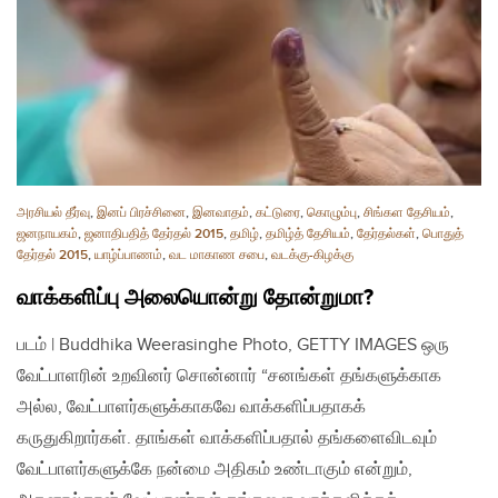
அரசியல் தீர்வு
,
இனப் பிரச்சினை
,
இனவாதம்
,
கட்டுரை
,
கொழும்பு
,
சிங்கள தேசியம்
,
ஜனநாயகம்
,
ஜனாதிபதித் தேர்தல் 2015
,
தமிழ்
,
தமிழ்த் தேசியம்
,
தேர்தல்கள்
,
பொதுத்
தேர்தல் 2015
,
யாழ்ப்பாணம்
,
வட மாகாண சபை
,
வடக்கு-கிழக்கு
வாக்களிப்பு அலையொன்று தோன்றுமா?
படம் | Buddhika Weerasinghe Photo, GETTY IMAGES ஒரு
வேட்பாளரின் உறவினர் சொன்னார் “சனங்கள் தங்களுக்காக
அல்ல, வேட்பாளர்களுக்காகவே வாக்களிப்பதாகக்
கருதுகிறார்கள். தாங்கள் வாக்களிப்பதால் தங்களைவிடவும்
வேட்பாளர்களுக்கே நன்மை அதிகம் உண்டாகும் என்றும்,