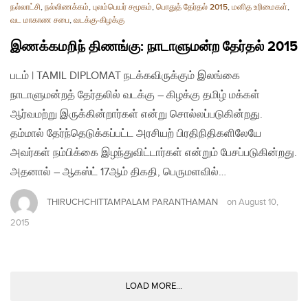
நல்லாட்சி
,
நல்லிணக்கம்
,
புலம்பெயர் சமூகம்
,
பொதுத் தேர்தல் 2015
,
மனித உரிமைகள்
,
வட மாகாண சபை
,
வடக்கு-கிழக்கு
இணக்கமறிந் திணங்கு: நாடாளுமன்ற தேர்தல் 2015
படம் | TAMIL DIPLOMAT நடக்கவிருக்கும் இலங்கை
நாடாளுமன்றத் தேர்தலில் வடக்கு – கிழக்கு தமிழ் மக்கள்
ஆர்வமற்று இருக்கின்றார்கள் என்று சொல்லப்படுகின்றது.
தம்மால் தேர்ந்தெடுக்கப்பட்ட அரசியற் பிரதிநிதிகளிலேயே
அவர்கள் நம்பிக்கை இழந்துவிட்டார்கள் என்றும் பேசப்படுகின்றது.
அதனால் – ஆகஸ்ட் 17ஆம் திகதி, பெருமளவில்…
THIRUCHCHITTAMPALAM PARANTHAMAN
on
August 10,
2015
LOAD MORE...