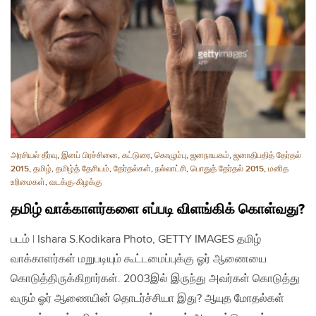
அரசியல் தீர்வு
,
இனப் பிரச்சினை
,
கட்டுரை
,
கொழும்பு
,
ஜனநாயகம்
,
ஜனாதிபதித் தேர்தல்
2015
,
தமிழ்
,
தமிழ்த் தேசியம்
,
தேர்தல்கள்
,
நல்லாட்சி
,
பொதுத் தேர்தல் 2015
,
மனித
உரிமைகள்
,
வடக்கு-கிழக்கு
தமிழ் வாக்காளர்களை எப்படி விளங்கிக் கொள்வது?
படம் | Ishara S.Kodikara Photo, GETTY IMAGES தமிழ்
வாக்காளர்கள் மறுபடியும் கூட்டமைப்புக்கு ஓர் ஆணையை
கொடுத்திருக்கிறார்கள். 2003இல் இருந்து அவர்கள் கொடுத்து
வரும் ஓர் ஆணையின் தொடர்ச்சியா இது? ஆயுத மோதல்கள்