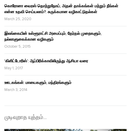
கொரோனா வைரஸ் தொற்றுநோய், அதன் தாக்கங்கள் மற்றும் நீங்கள்
என்ன உதவி செய்யலாம்?: சுருக்கமான வழிகாட்டுதல்கள்
March 25, 2020
இலங்கையின் உள்ளூராட்சி அமைப்பும், தேர்தல் முறைகளும்,
நல்லாளுகைக்கான வழிகளும்
October 5, 2015
‘கிளிட்டோரிஸ்’: ஆப்பிரிக்காவிலிருந்து ஆசியா வரை
May 1, 2017
ஊடகங்கள்: மாயைகளும், மந்திரங்களும்
March 3, 2014
முடிவுறாத யுத்தம்…