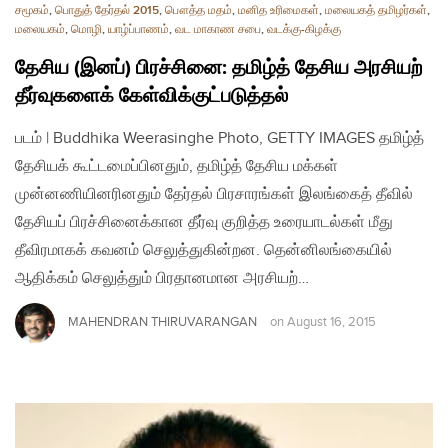
சமூகம்
,
பொதுத் தேர்தல் 2015
,
பௌத்த மதம்
,
மனித உரிமைகள்
,
மலையகத் தமிழர்கள்
,
மலையகம்
,
மொழி
,
யாழ்ப்பாணம்
,
வட மாகாண சபை
,
வடக்கு-கிழக்கு
தேசிய (இனப்) பிரச்சினை: தமிழ்த் தேசிய அரசியற்
தீர்வுகளைக் கேள்விக்குட்படுத்தல்
படம் | Buddhika Weerasinghe Photo, GETTY IMAGES தமிழ்த்
தேசியக் கூட்டமைப்பினதும், தமிழ்த் தேசிய மக்கள்
முன்னணியினரினதும் தேர்தல் பிரசாரங்கள் இலங்கைத் தீவில்
தேசியப் பிரச்சினைக்கான தீர்வு குறித்த உரையாடல்கள் மீது
தீவிரமாகக் கவனம் செலுத்துகின்றன. தென்னிலங்கையில்
ஆதிக்கம் செலுத்தும் பிரதானமான அரசியற்…
MAHENDRAN THIRUVARANGAN
on
August 16, 2015