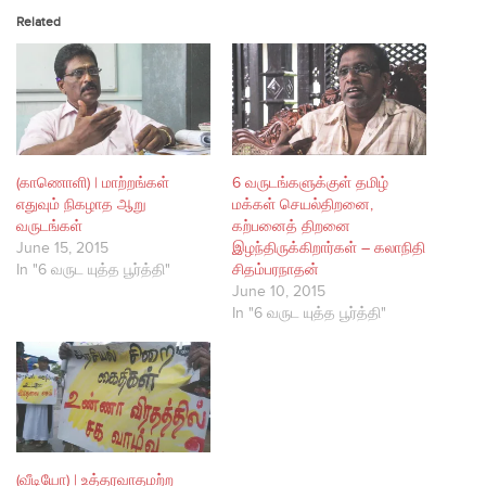
Related
(காணொளி) | மாற்றங்கள்
6 வருடங்களுக்குள் தமிழ்
எதுவும் நிகழாத ஆறு
மக்கள் செயல்திறனை,
வருடங்கள்
கற்பனைத் திறனை
June 15, 2015
இழந்திருக்கிறார்கள் – கலாநிதி
In "6 வருட யுத்த பூர்த்தி"
சிதம்பரநாதன்
June 10, 2015
In "6 வருட யுத்த பூர்த்தி"
(வீடியோ) | உத்தரவாதமற்ற