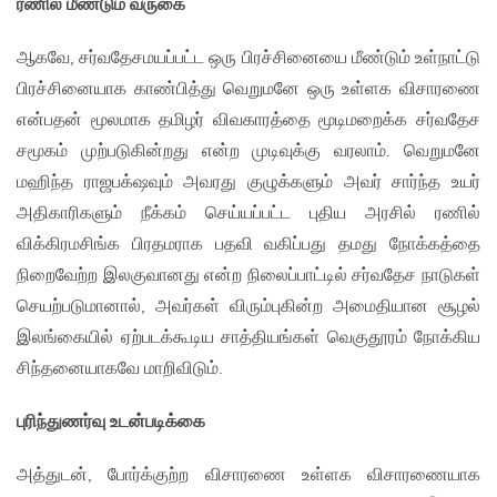
ரணில் மீண்டும் வருகை
ஆகவே, சர்வதேசமயப்பட்ட ஒரு பிரச்சினையை மீண்டும் உள்நாட்டு
பிரச்சினையாக காண்பித்து வெறுமனே ஒரு உள்ளக விசாரணை
என்பதன் மூலமாக தமிழர் விவகாரத்தை மூடிமறைக்க சர்வதேச
சமூகம் முற்படுகின்றது என்ற முடிவுக்கு வரலாம். வெறுமனே
மஹிந்த ராஜபக்‌ஷவும் அவரது குழுக்களும் அவர் சார்ந்த உயர்
அதிகாரிகளும் நீக்கம் செய்யப்பட்ட புதிய அரசில் ரணில்
விக்கிரமசிங்க பிரதமராக பதவி வகிப்பது தமது நோக்கத்தை
நிறைவேற்ற இலகுவானது என்ற நிலைப்பாட்டில் சர்வதேச நாடுகள்
செயற்படுமானால், அவர்கள் விரும்புகின்ற அமைதியான சூழல்
இலங்கையில் ஏற்படக்கூடிய சாத்தியங்கள் வெகுதூரம் நோக்கிய
சிந்தனையாகவே மாறிவிடும்.
புரிந்துணர்வு உடன்படிக்கை
அத்துடன், போர்க்குற்ற விசாரணை உள்ளக விசாரணையாக