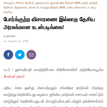
கொழும்பு
,
சிங்கள தேசியம்
,
ஜனநாயகம்
,
ஜனாதிபதித் தேர்தல் 2015
,
தமிழ்
,
தமிழ்த்
தேசியம்
,
தேர்தல்கள்
,
நல்லாட்சி
,
பொதுத் தேர்தல் 2015
,
மனித உரிமைகள்
,
வடக்கு-
கிழக்கு
போர்க்குற்ற விசாரணை இல்லாத தேசிய
அரசுக்கான உடன்படிக்கை!
A.NIXON
on
August 24, 2015
படம் |
ஜனாதிபதி மைத்திரிபால சிறிசேனவின் உத்தியோகபூர்வ
பேஸ்புக் தளம்
புதிய அரசு ஒன்று அமைந்ததும் சர்வதேச நாடுகள் அதற்கு
வாழ்த்து தெரிவிப்பது வழமை. ஐக்கிய நாடுகள் சபையும் பாராட்டும்
வாழ்த்தும் தெரிவிப்பதுடன் பொறுப்புக்கூறல் மற்றும் நல்லிணக்கம்