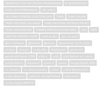
PRIORITIES FOR THE 100 DAY PROGRAMME
R. SAMPANTHAN
RANIL WICKREMESINGHE
SRI LANKA
SRI LANKA GENERAL ELECTION 2015
TAMIL
TAMIL EALAM
TAMIL NATIONAL ALLIANCE
TAMIL NATIONAL PEOPLE'S FRONT
TAMIL NATIONALISM
THIMBU PRINCIPLES AND TAMIL
TNA
TNPF
UNP FOR UNITARY STATE
அரசியல் தீர்வு
ஆர். சம்பந்தன்
இனப் பிரச்சினை
இனவாதம்
இலங்கை
இலங்கையில் ஆட்சி மாற்றம்
கட்டுரை
கொழும்பு
சமஷ்டி தீர்வு
சீர்த்திருத்தம்
ஜனநாயகம்
ஜனாதிபதித் தேர்தல் 2015
த.தே.கூ.
தமிழ்
தமிழ் தேசியக் கூட்டமைப்பு
தமிழ்த் தேசியம்
தேர்தல்கள்
நல்லாட்சி
நாவலடி
பொதுத் தேர்தல் 2015
மட்டக்களப்பு
மட்டக்களப்பு நாவலடி
மாற்றம்
மாற்றம் இணையதளம்
மாற்றம் இலங்கை
முன்னாள் புலி உறுப்பினர்கள்
யாழ்ப்பாணம்
வடக்கு-கிழக்கு #MAY18