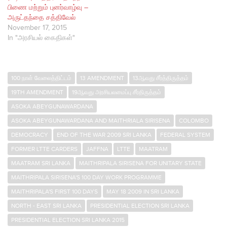
பிணை மற்றும் புனர்வாழ்வு –
அருட்தந்தை சத்திவேல்
November 17, 2015
In "அரசியல் கைதிகள்"
100 நாள் வேலைத்திட்டம்
13 AMENDMENT
13ஆவது சீர்த்திருத்தம்
19TH AMENDMENT
19ஆவது அரசியலமைப்பு சீர்திருத்தம்
ASOKA ABEYGUNAWARDANA
ASOKA ABEYGUNAWARDANA AND MAITHRIALA SIRISENA
COLOMBO
DEMOCRACY
END OF THE WAR 2009 SRI LANKA
FEDERAL SYSTEM
FORMER LTTE CARDERS
JAFFNA
LTTE
MAATRAM
MAATRAM SRI LANKA
MAITHRIPALA SIRISENA FOR UNITARY STATE
MAITHRIPALA SIRISENA'S 100 DAY WORK PROGRAMME
MAITHRIPALA'S FIRST 100 DAYS
MAY 18 2009 IN SRI LANKA
NORTH - EAST SRI LANKA
PRESIDENTIAL ELECTION SRI LANKA
PRESIDENTIAL ELECTION SRI LANKA 2015