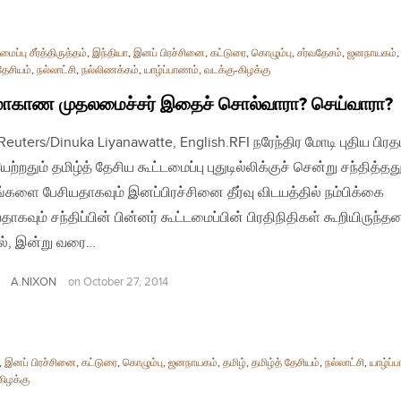
ப்பு சீர்த்திருத்தம்
,
இந்தியா
,
இனப் பிரச்சினை
,
கட்டுரை
,
கொழும்பு
,
சர்வதேசம்
,
ஜனநாயகம்
தேசியம்
,
நல்லாட்சி
,
நல்லிணக்கம்
,
யாழ்ப்பாணம்
,
வடக்கு-கிழக்கு
மாகாண முதலமைச்சர் இதைச் சொல்வாரா? செய்வாரா?
| Reuters/Dinuka Liyanawatte, English.RFI நரேந்திர மோடி புதிய பிர
ற்றதும் தமிழ்த் தேசிய கூட்டமைப்பு புதுடில்லிக்குச் சென்று சந்தித்தத
்களை பேசியதாகவும் இனப்பிரச்சினை தீர்வு விடயத்தில் நம்பிக்கை
தாகவும் சந்திப்பின் பின்னர் கூட்டமைப்பின் பிரதிநிதிகள் கூறியிருந்தன
், இன்று வரை…
A.NIXON
on
October 27, 2014
,
இனப் பிரச்சினை
,
கட்டுரை
,
கொழும்பு
,
ஜனநாயகம்
,
தமிழ்
,
தமிழ்த் தேசியம்
,
நல்லாட்சி
,
யாழ்ப்
கிழக்கு