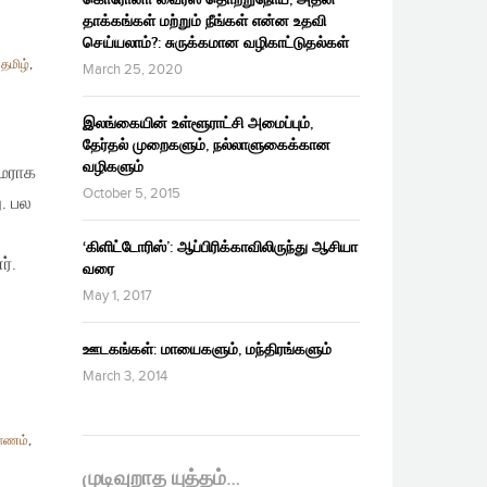
தாக்கங்கள் மற்றும் நீங்கள் என்ன உதவி
செய்யலாம்?: சுருக்கமான வழிகாட்டுதல்கள்
,
தமிழ்
,
March 25, 2020
இலங்கையின் உள்ளூராட்சி அமைப்பும்,
தேர்தல் முறைகளும், நல்லாளுகைக்கான
வழிகளும்
தமராக
October 5, 2015
ு. பல
‘கிளிட்டோரிஸ்’: ஆப்பிரிக்காவிலிருந்து ஆசியா
ர்.
வரை
May 1, 2017
ஊடகங்கள்: மாயைகளும், மந்திரங்களும்
March 3, 2014
பாணம்
,
முடிவுறாத யுத்தம்…