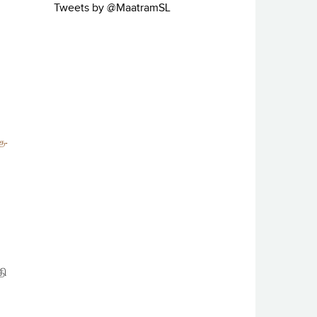
Tweets by @MaatramSL
கு-
தி