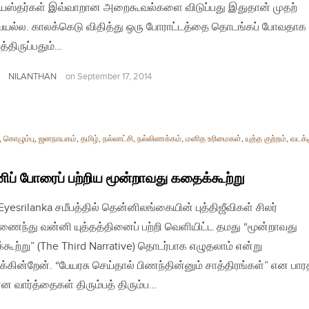
ியஸ்தர்கள் இவ்வாறான அறைகூவல்களை விடுப்பது இதுதான் முதற்
ல்ல. காலக்கெடு விதித்து ஒரு போராட்டத்தை தொடங்கப் போவதாக
த்திருப்பதும்…
NILANTHAN
on
September 17, 2014
,
கொழும்பு
,
ஜனநாயகம்
,
தமிழ்
,
நல்லாட்சி
,
நல்லிணக்கம்
,
மனித உரிமைகள்
,
யுத்த குற்றம்
,
வடக்
ிப் போரைப் பற்றிய மூன்றாவது கதைக்கூற்று
 Eyesrilanka சமீபத்தில் தென்னிலங்கையின் புத்திஜீவிகள் சிலர்
ணைந்து வன்னி யுத்தத்தினைப் பற்றி வெளியிட்ட தமது “மூன்றாவது
கூற்று” (The Third Narrative) தொடர்பாக எழுதலாம் என்று
்கின்றேன். “பேயரசு செய்தால் பிணந்தின்னும் சாத்திரங்கள்” என பார
 வார்த்தைகள் திரும்பத் திரும்ப…