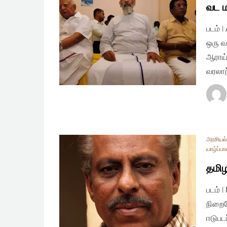
வட ம
படம் 
ஒரு வ
ஆராய்
வரலாற
அரசியல் 
யாழ்ப்ப
தமிழ
படம் 
நிறைவ
ஈடுபட