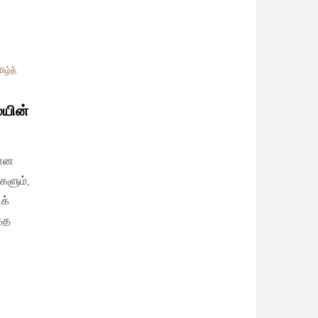
ிழ்த்
ையின்
தான
களும்,
க்
்த