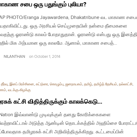
ாகாண சபை ஒரு பதுங்கும் புலியா?
| AP PHOTO/Eranga Jayawardena, Dhakatribune வட மாகாண சபைக
யதாகிவிட்டது. ஒரு அரசியல் செய்முறையின் நன்மை தீமைகளை
வதற்கு ஓராண்டு காலம் போதாதுதான். ஓராண்டு என்பது ஒரு இனத்த
்றில் மிக அற்பமான ஒரு காலமே. ஆனால், மாகாண சபைத்…
NILANTHAN
on
October 1, 2014
தீர்வு
,
இனப் பிரச்சினை
,
கட்டுரை
,
கொழும்பு
,
ஜனநாயகம்
,
தமிழ்
,
தமிழ்த் தேசியம்
,
நல்லாட்சி
,
ாணம்
,
வடக்கு-கிழக்கு
ரசுக் கட்சி விதித்திருக்கும் காலக்கெடு…
| Nation இவ்வாண்டு முடிவுக்குள் தனது கோரிக்கைகளை
ேற்றாவிட்டால் அடுத்த ஆண்டின் தொடக்கத்தில் அஹிம்சை போராட்டங
ப்போவதாக தமிழரசுக் கட்சி அறிவித்திருக்கிறது. கூட்டமைப்பின்