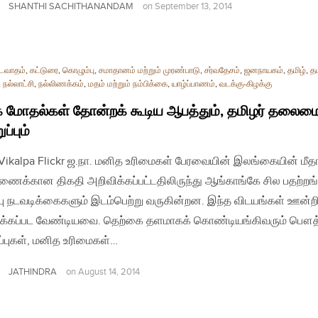
SHANTHI SACHITHANANDAM
on
September 13, 2014
டைவாதம்
,
கட்டுரை
,
கொழும்பு
,
சமாதானம் மற்றும் முரண்பாடு
,
சர்வதேசம்
,
ஜனநாயகம்
,
தமிழ்
,
தம
,
நல்லாட்சி
,
நல்லிணக்கம்
,
மதம் மற்றும் நம்பிக்கை
,
யாழ்ப்பாணம்
,
வடக்கு-கிழக்கு
 மோதல்கள் தோன்றக் கூடிய ஆபத்தும், தமிழர் தலைம
ப்பும்
| Vikalpa Flickr ஜ.நா. மனித உரிமைகள் பேரவையின் இலங்கையின் மீ
ணைக்கான திகதி​ அறிவிக்கப்பட்டதிலிருந்து ஆங்காங்கே சில பதற்றங்
ப்பு நடவடிக்கைகளும் இடம்பெற்று வருகின்றன. இந்த விடயங்கள் ஊன்றி
க்கப்பட வேண்டியவை. தெற்கை தளமாகக் கொண்டியங்கிவரும் பௌத
புகள், மனித உரிமைகள்…
JATHINDRA
on
August 14, 2014