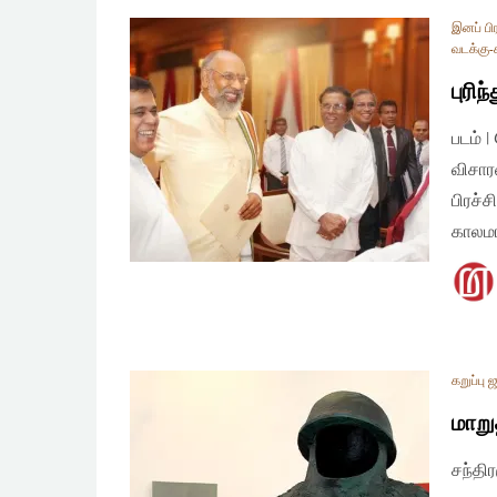
இனப் பி
வடக்கு-
புரி
படம் 
விசார
பிரச்
காலமா
கறுப்பு
மாறு
சந்தி