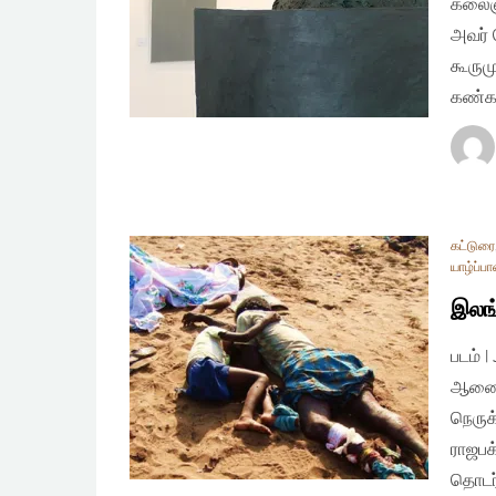
கலைஞ
அவர் 
கூரும
கண்க
கட்டுரை
யாழ்ப்ப
இலங்
படம் 
ஆணைய
நெருக
ராஜபக
தொடர