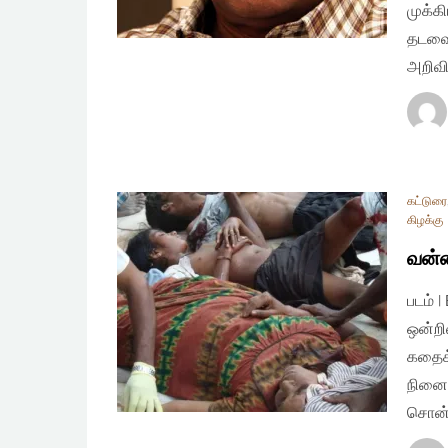
முக்க
தடவைய
அறிவி
கட்டுரை
கிழக்கு
வன்ன
படம் |
ஒன்றி
கதைக்
நினைக
சொன்ன