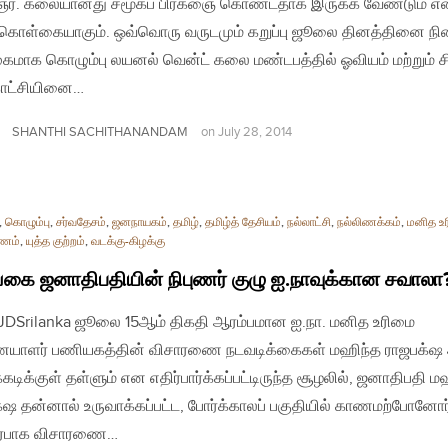
ர். கலையானது சமூகப் பிரக்ஞை கொண்டதாக இருக்க வேண்டும் எ
கொள்கையாகும். ஒவ்வொரு வருடமும் கறுப்பு ஜூலை தினத்தினை ந
ுகமாக கொழும்பு லயனல் வென்ட் கலை மண்டபத்தில் ஓவியம் மற்றும் சி
ாட்சியினை…
SHANTHI SACHITHANANDAM
on
July 28, 2014
,
கொழும்பு
,
சர்வதேசம்
,
ஜனநாயகம்
,
தமிழ்
,
தமிழ்த் தேசியம்
,
நல்லாட்சி
,
நல்லிணக்கம்
,
மனித உ
ாணம்
,
யுத்த குற்றம்
,
வடக்கு-கிழக்கு
கை ஜனாதிபதியின் நிபுணர் குழு ஐ.நாவுக்கான சவாலா
| JDSrilanka ஜூலை 15ஆம் திகதி ஆரம்பமான ஐ.நா. மனித உரிமை
ாளர் பணியகத்தின் விசாரணை நடவடிக்கைகள் மஹிந்த ராஜபக்‌
்கடிக்குள் தள்ளும் என எதிர்பார்க்கப்பட்டிருந்த சூழலில், ஜனாதிபதி ம
்‌ஷ தன்னால் உருவாக்கப்பட்ட, போர்க்காலப் பகுதியில் காணமற்போனோர
்பாக விசாரணை…