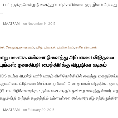
ட்டப்பட்டிருக்குமென்று நினைத்தும் பார்க்கவில்லை. ஒரு இனம் அல்லது
்…
MAATRAM
on
November 14, 2015
்சி
,
கொழும்பு
,
ஜனநாயகம்
,
தமிழ்
,
நல்லாட்சி
,
நல்லிணக்கம்
,
மனித உரிமைகள்
களது மகளாக என்னை நினைத்து அம்மாவை விடுதலை
யுங்கள்; ஜனாதிபதி மைத்திரிக்கு விபூஷிகா கடிதம்
| JDS கடந்த ஆண்டு மார்ச் மாதம் கிளிநொச்சியில் வைத்து கைதுசெய்ய
குமாரியை விடுதலை செய்யுமாறு கோரி அவரது மகள் விபூஷிகா ஜனா
ிரிபால சிறிசேனவுக்கு உருக்கமான கடிதம் ஒன்றை வரைந்துள்ளார். எ
்தமுமின்றி அந்தக் கடிதத்தில் உள்ளவற்றை அவ்வாறே கீழ் தந்திருக்கி
MAATRAM
on
February 20, 2015