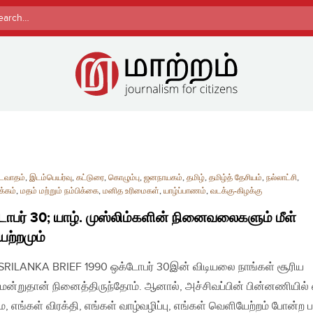
rch
டைவாதம்
,
இடம்பெயர்வு
,
கட்டுரை
,
கொழும்பு
,
ஜனநாயகம்
,
தமிழ்
,
தமிழ்த் தேசியம்
,
நல்லாட்சி
,
்கம்
,
மதம் மற்றும் நம்பிக்கை
,
மனித உரிமைகள்
,
யாழ்ப்பாணம்
,
வடக்கு-கிழக்கு
ோபர் 30; யாழ். முஸ்லிம்களின் நினைவலைகளும் மீள்
ேற்றமும்
| SRILANKA BRIEF 1990 ஒக்டோபர் 30இன் விடியலை நாங்கள் சூரிய
ன்றுதான் நினைத்திருந்தோம். ஆனால், அச்சிவப்பின் பின்னணியில் 
, எங்கள் விரக்தி, எங்கள் வாழ்வழிப்பு, எங்கள் வெளியேற்றம் போன்ற 