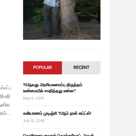
POPULAR
RECENT
19ஆவது அரசியலமைப்பு திருத்தம்
ப்பட்ட
உண்மையில் சாதித்தது என்ன?
திபதி
May 6, 2015
துவித
றோம்….
கலியாணம் முடிஞ்சி 11ஆம் நாள் எய்ட்ஸ்!
July 10, 2014
கொரோனா வைரஸ் தொற்றுநோய், அதன்