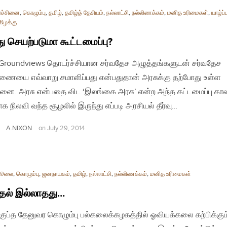
ரச்சினை
,
கொழும்பு
,
தமிழ்
,
தமிழ்த் தேசியம்
,
நல்லாட்சி
,
நல்லிணக்கம்
,
மனித உரிமைகள்
,
யாழ்ப
கிழக்கு
ந்து செயற்படுமா கூட்டமைப்பு?
| Groundviews தொடர்ச்சியான சர்வதேச அழுத்தங்களுடன் சர்வதேச
ணையை எவ்வாறு சமாளிப்பது என்பதுதான் அரசுக்கு தற்போது உள்ள
சினை. அரசு என்பதை விட ‘இலங்கை அரசு’ என்ற அந்த கட்டமைப்பு கால
க நிலவி வந்த சூழலில் இருந்து எப்படி அரசியல் தீர்வு…
A.NIXON
on
July 29, 2014
 ஜூலை
,
கொழும்பு
,
ஜனநாயகம்
,
தமிழ்
,
நல்லாட்சி
,
நல்லிணக்கம்
,
மனித உரிமைகள்
தல் இல்லாதது…
ரகுப்த தேனுவர கொழும்பு பல்கலைக்கழகத்தில் ஓவியக்கலை கற்பிக்கும