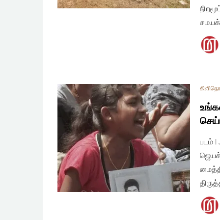
நிறமூ
சமயக
கிளிநொச
உங்
செய்
படம் 
ஜெயக்
மைத்த
திருத