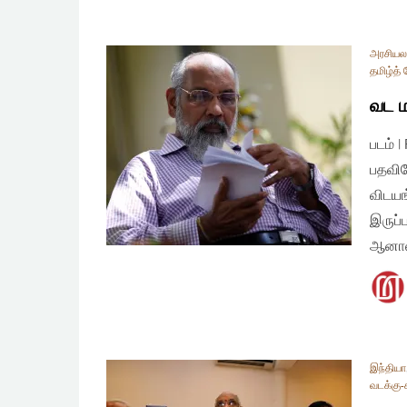
அரசியலமை
தமிழ்த் 
வட 
படம் 
பதவியே
விடயங
இருப்ப
ஆனால
இந்தியா
வடக்கு-