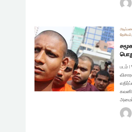
அடிப்ப
தேசியம்
சமூக
பொறு
படம் 
விசார
எதிர்
கவனி
அமைப்