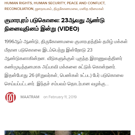
HUMAN RIGHTS
,
HUMAN SECURITY
,
PEACE AND CONFLICT
,
RECONCILIATION
,
ஜனநாயகம்
,
திருகோணமலை
,
மனித உரிமைகள்
குமாரபுரம் படுகொலை: 23ஆவது ஆண்டு
நினைவுதினம் இன்று (VIDEO)
1996ஆம் ஆண்டு, திருகோணமலை குமாரபுரத்தில் தமிழ் மக்கள்
மீதான படுகொலை இடம்பெற்று இன்றோடு 23
ஆண்டுகளாகின்றன. வீடுகளுக்குள் புகுந்த இராணுவத்தினர்
கண்மூடித்தனமாக அப்பாவி மக்களை சுட்டுக் கொன்றனர்.
இதன்போது 26 (சிறுவர்கள், பெண்கள் உட்பட) பேர் படுகொலை
செய்யப்பட்டனர். இந்தச் சம்பவம் தொடர்பான வழக்கு…
MAATRAM
on
February 11, 2019