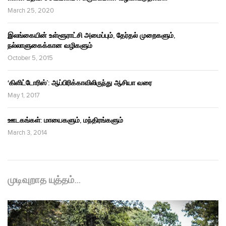
March 25, 2020
இலங்கையின் உள்ளூராட்சி அமைப்பும், தேர்தல் முறைகளும்,
நல்லாளுகைக்கான வழிகளும்
October 5, 2015
‘கிளிட்டோரிஸ்’: ஆப்பிரிக்காவிலிருந்து ஆசியா வரை
May 1, 2017
ஊடகங்கள்: மாயைகளும், மந்திரங்களும்
March 3, 2014
முடிவுறாத யுத்தம்…