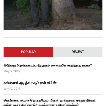
POPULAR
RECENT
19ஆவது அரசியலமைப்பு திருத்தம் உண்மையில் சாதித்தது என்ன?
May 6, 2015
கலியாணம் முடிஞ்சி 11ஆம் நாள் எய்ட்ஸ்!
July 10, 2014
கொரோனா வைரஸ் தொற்றுநோய், அதன் தாக்கங்கள் மற்றும் நீங்கள்
என்ன உதவி செய்யலாம்?: சுருக்கமான வழிகாட்டுதல்கள்