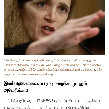
அமெரிக்கா
,
அரசியலமைப்பு சீர்த்திருத்தம்
,
அரசியல் தீர்வு
,
அரசியல் யாப்பு
,
இனப்
பிரச்சினை
,
இனவாதம்
,
ஊடகம்
,
கட்டுரை
,
கொழும்பு
,
சர்வதேச உறவு
,
சிங்கள தேசியம்
,
ஜனநாயகம்
,
தமிழ்
,
தமிழ்த் தேசியம்
,
நல்லாட்சி
,
நல்லிணக்கம்
,
மனித உரிமைகள்
,
யுத்த
குற்றம்
,
வட மாகாண சபை
,
வடக்கு-கிழக்கு
இனப்படுகொலையை மூடிமறைக்க முயலும்
அமெரிக்கா!
படம் | Getty Images, ITNNEWS புதிய அரசியல் யாப்பு ஒன்றை
உருவாக்குவது தொடர்பாக அரசாங்கம் தற்போது தீவிரமாக