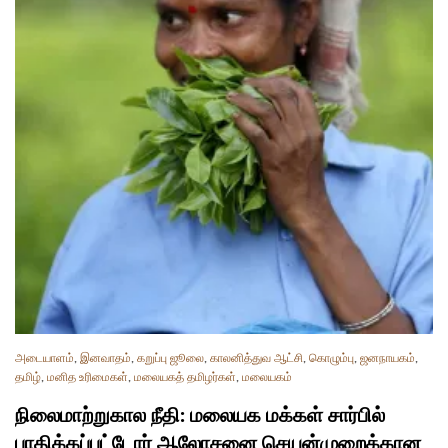
அடையாளம்
,
இனவாதம்
,
கறுப்பு ஜூலை
,
காலனித்துவ ஆட்சி
,
கொழும்பு
,
ஜனநாயகம்
,
தமிழ்
,
மனித உரிமைகள்
,
மலையகத் தமிழர்கள்
,
மலையகம்
நிலைமாற்றுகால நீதி: மலையக மக்கள் சார்பில்
பாதிக்கப்பட்டோர் ஆலோசனை செயன்முறைக்கான