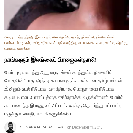
6 வருட யுத்த பூர்த்தி
,
இனவாதம்
,
கிளிநொச்சி
,
தமிழ்
,
நல்லாட்சி
,
நல்லிணக்கம்
,
புலம்பெயர் சமூகம்
,
மனித உரிமைகள்
,
முல்லைத்தீவு
,
வட மாகாண சபை
,
வடக்கு-கிழக்கு
,
வறுமை
,
வவுனியா
நாங்களும் இலங்கைப் பிரஜைகள்தான்!
போர் முடிவடைந்து ஆறு வருடங்கள் கடந்துள்ள நிலையில்,
மோதலின்போது நிரந்தர காயங்களுக்கு உள்ளான தமிழ் மக்கள்
இன்னும் உடல் ரீதியாக, உள ரீதியாக, பொருளாதார ரீதியாக
கடுமையான போராட்டத்தை எதிர்நோக்கி வருகின்றனர். போரில்
காயமடைந்த இராணுவச் சிப்பாய்களுக்கு தொடர்ந்து சம்பளம்,
மருத்துவ வசதி, காயங்களுக்கேற்ப…
SELVARAJA RAJASEGAR
on
December 11, 2015