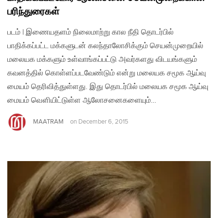
பரிந்துரைகள்
படம் | இணையதளம் நிலைமாற்று கால நீதி தொடர்பில்
பாதிக்கப்பட்ட மக்களுடன் கலந்தாலோசிக்கும் செயன்முறையில்
மலையக மக்களும் உள்வாங்கப்பட்டு அவர்களது விடயங்களும்
கவனத்தில் கொள்ளப்படவேண்டும் என்று மலையக சமூக ஆய்வு
மையம் தெரிவித்துள்ளது. இது தொடர்பில் மலையக சமூக ஆய்வு
மையம் வௌியிட்டுள்ள ஆலோசனைகளையும்…
MAATRAM
on
December 6, 2015