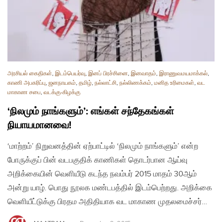
அரசியல் கைதிகள்
,
இடம்பெயர்வு
,
இனப் பிரச்சினை
,
இனவாதம்
,
இராணுவமயமாக்கல்
,
காணி அபகரிப்பு
,
ஜனநாயகம்
,
தமிழ்
,
நல்லாட்சி
,
நல்லிணக்கம்
,
மனித உரிமைகள்
,
வட
மாகாண சபை
,
வடக்கு-கிழக்கு
‘நிலமும் நாங்களும்’: எங்கள் சந்தேகங்கள்
நியாயமானவை!
‘மாற்றம்’ நிறுவனத்தின் ஏற்பாட்டில் ‘நிலமும் நாங்களும்’ என்ற
போருக்குப் பின் வடபகுதிக் காணிகள் தொடர்பான ஆய்வு
அறிக்கையின் வெளியீடு கடந்த நவம்பர் 2015 மாதம் 30ஆம்
அன்று யாழ். பொது நூலக மண்டபத்தில் இடம்பெற்றது. அறிக்கை
வெளியீட்டுக்கு பிரதம அதிதியாக வட மாகாண முதலமைச்சர்…