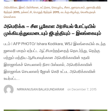
அமெரிக்கா
,
இனப் பிரச்சினை
,
கட்டுரை
,
கொழும்பு
,
சீனா
,
ஜனநாயகம்
,
ஜனாதிபதித்
தேர்தல் 2015
,
நல்லாட்சி
,
பொதுத் தேர்தல் 2015
,
வடக்கு-கிழக்கு
,
வௌியுறவுக்
கொள்கை
அமெரிக்க – சீன பூகோள அரசியல் போட்டியில்
முக்கியத்துவமடையும் ஜிபுத்தியும் – இலங்கையும்
படம் | AFP PHOTO/ Ishara Kodikara, WSJ இலங்கையில் கடந்த
ஜனவரி மாதம் ஏற்பட்ட ஆட்சிமாற்றத்தைத் தொடர்ந்து, தெற்கு
மற்றும் மத்திய ஆசியாவுக்கான அமெரிக்காவின் உதவி
இராஜாங்கச் செயலாளர் நிசா பிஸ்வால், அமெரிக்காவின்
இராஜாங்க செயலாளர் ஜோன் கெரி உட்பட அமெரிக்காவின்
உயர்மட்ட…
NIRMANUSAN BALASUNDARAM
on
December 7, 2015