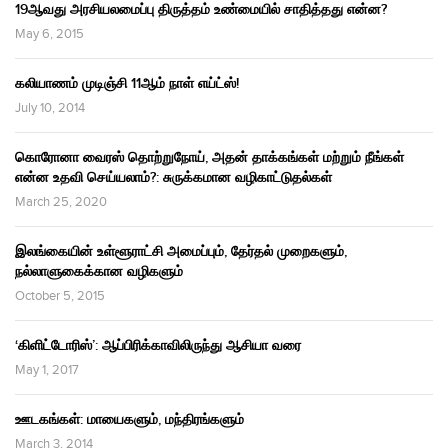
19ஆவது அரசியலமைப்பு திருத்தம் உண்மையில் சாதித்தது என்ன?
May 6, 2015
கலியாணம் முடிஞ்சி 11ஆம் நாள் எய்ட்ஸ்!
July 10, 2014
கொரோனா வைரஸ் தொற்றுநோய், அதன் தாக்கங்கள் மற்றும் நீங்கள்
என்ன உதவி செய்யலாம்?: சுருக்கமான வழிகாட்டுதல்கள்
March 25, 2020
இலங்கையின் உள்ளூராட்சி அமைப்பும், தேர்தல் முறைகளும்,
நல்லாளுகைக்கான வழிகளும்
October 5, 2015
‘கிளிட்டோரிஸ்’: ஆப்பிரிக்காவிலிருந்து ஆசியா வரை
May 1, 2017
ஊடகங்கள்: மாயைகளும், மந்திரங்களும்
March 3, 2014