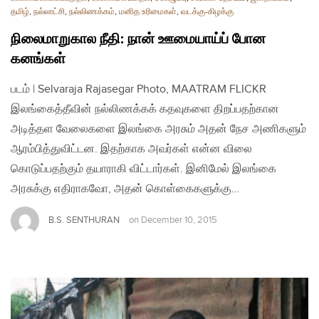
தமிழ்
,
நல்லாட்சி
,
நல்லிணக்கம்
,
மனித உரிமைகள்
,
வடக்கு-கிழக்கு
நிலைமாறுகால நீதி: நான் ஊமையாய்ப் போன
கனங்கள்
படம் | Selvaraja Rajasegar Photo, MAATRAM FLICKR
இலங்கைத்தீவின் நல்லிணக்கக் கதவுகளை திறப்பதற்கான
அடித்தள வேலைகளை இலங்கை அரசும் அதன் நேச அணிகளும்
ஆரம்பித்துவிட்டன. இதற்காக அவர்கள் என்ன விலை
கொடுப்பதற்கும் தயாராகி விட்டார்கள். இனிமேல் இலங்கை
அரசுக்கு எதிராகவோ, அதன் கொள்கைகளுக்கு…
B.S. SENTHURAN
on
December 10, 2015