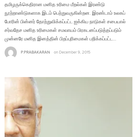
தமிழருக்கெதிரான மனித உரிமை மீறல்கள் இரண்டு
நூற்றாண்டுகளாக இடம் பெற்றுவருகின்றன. இரண்டாம் உலகப்
போரின் பின்னர் தோற்றுவிக்கப்பட்ட ஐக்கிய நாடுகள் சபையால்
சர்வதேச மனித உரிமைகள் சமவாயம் பிரகடனப்படுத்தப்படும்
முன்னரே மனித இனத்தின் பிறப்புரிமைகள் பறிக்கப்பட்ட…
P.PRABAKARAN
on
December 9, 2015