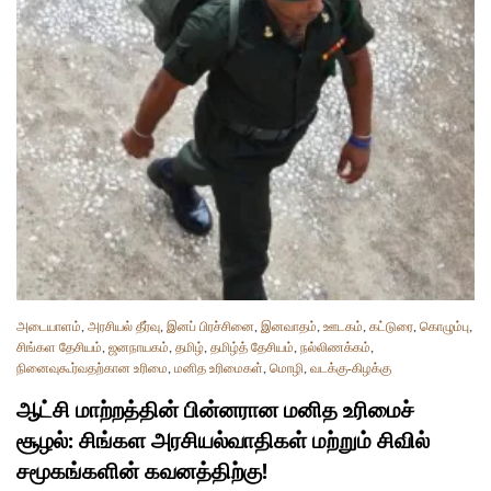
அடையாளம்
,
அரசியல் தீர்வு
,
இனப் பிரச்சினை
,
இனவாதம்
,
ஊடகம்
,
கட்டுரை
,
கொழும்பு
,
சிங்கள தேசியம்
,
ஜனநாயகம்
,
தமிழ்
,
தமிழ்த் தேசியம்
,
நல்லிணக்கம்
,
நினைவுகூர்வதற்கான உரிமை
,
மனித உரிமைகள்
,
மொழி
,
வடக்கு-கிழக்கு
ஆட்சி மாற்றத்தின் பின்னரான மனித உரிமைச்
சூழல்: சிங்கள அரசியல்வாதிகள் மற்றும் சிவில்
சமூகங்களின் கவனத்திற்கு!