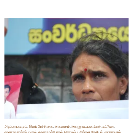
அடிப்படைவாதம்
,
இனப் பிரச்சினை
,
இனவாதம்
,
இராணுவமயமாக்கல்
,
கட்டுரை
,
காணாமலாக்கப்படுதல்
,
காணாமல்போதல்
,
கொழும்பு
,
சிங்கள தேசியம்
,
ஜனநாயகம்
,