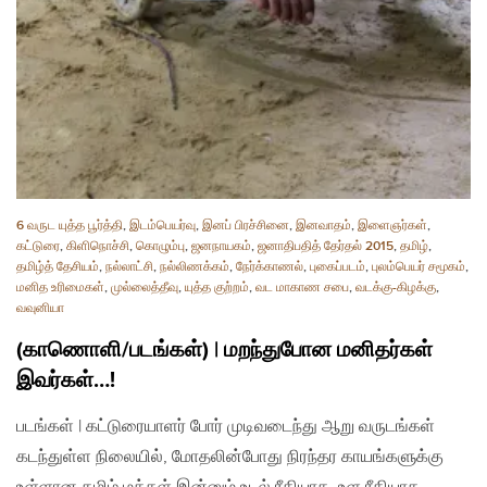
6 வருட யுத்த பூர்த்தி
,
இடம்பெயர்வு
,
இனப் பிரச்சினை
,
இனவாதம்
,
இளைஞர்கள்
,
கட்டுரை
,
கிளிநொச்சி
,
கொழும்பு
,
ஜனநாயகம்
,
ஜனாதிபதித் தேர்தல் 2015
,
தமிழ்
,
தமிழ்த் தேசியம்
,
நல்லாட்சி
,
நல்லிணக்கம்
,
நேர்க்காணல்
,
புகைப்படம்
,
புலம்பெயர் சமூகம்
,
மனித உரிமைகள்
,
முல்லைத்தீவு
,
யுத்த குற்றம்
,
வட மாகாண சபை
,
வடக்கு-கிழக்கு
,
வவுனியா
(காணொளி/படங்கள்) | மறந்துபோன மனிதர்கள்
இவர்கள்…!
படங்கள் | கட்டுரையாளர் போர் முடிவடைந்து ஆறு வருடங்கள்
கடந்துள்ள நிலையில், மோதலின்போது நிரந்தர காயங்களுக்கு