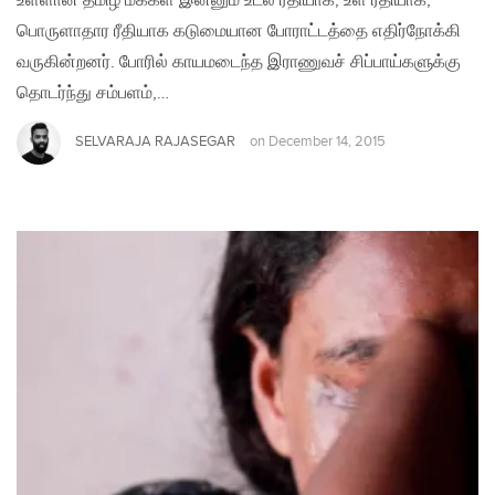
உள்ளான தமிழ் மக்கள் இன்னும் உடல் ரீதியாக, உள ரீதியாக,
பொருளாதார ரீதியாக கடுமையான போராட்டத்தை எதிர்நோக்கி
வருகின்றனர். போரில் காயமடைந்த இராணுவச் சிப்பாய்களுக்கு
தொடர்ந்து சம்பளம்,…
SELVARAJA RAJASEGAR
on
December 14, 2015