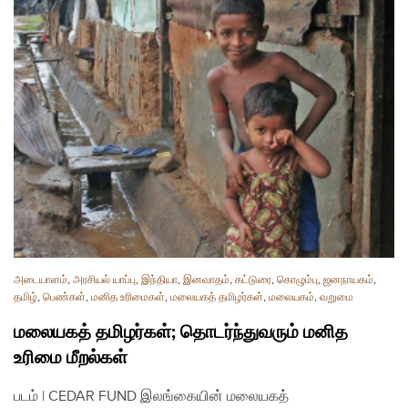
அடையாளம்
,
அரசியல் யாப்பு
,
இந்தியா
,
இனவாதம்
,
கட்டுரை
,
கொழும்பு
,
ஜனநாயகம்
,
தமிழ்
,
பெண்கள்
,
மனித உரிமைகள்
,
மலையகத் தமிழர்கள்
,
மலையகம்
,
வறுமை
மலையகத் தமிழர்கள்; தொடர்ந்துவரும் மனித
உரிமை மீறல்கள்
படம் | CEDAR FUND இலங்கையின் மலையகத்