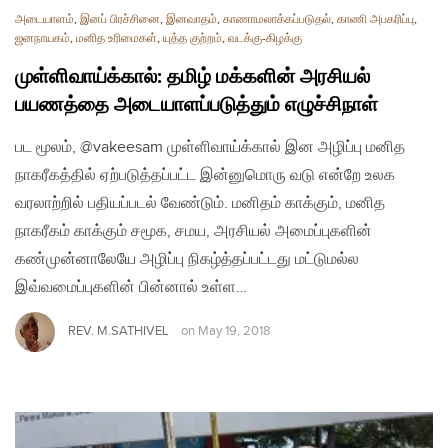
அடையாளம்
,
இனப் பிரச்சினை
,
இனவாதம்
,
காணாமலாக்கப்படுதல்
,
காணி அபகரிப்பு
,
ஜனநாயகம்
,
மனித உரிமைகள்
,
யுத்த குற்றம்
,
வடக்கு-கிழக்கு
முள்ளிவாய்க்கால்: தமிழ் மக்களின் அரசியல்
பயணத்தை அடையாளப்படுத்தும் எழுச்சிநாள்
பட மூலம், @vakeesam முள்ளிவாய்க்கால் இன அழிப்பு மனித
நாகரீகத்தில் ஏற்படுத்தப்பட்ட இன்னுமொரு வடு என்றே உலக
வரலாற்றில் பதியப்படல் வேண்டும். மனிதம் காக்கும், மனித
நாகரீகம் காக்கும் சமூக, சமய, அரசியல் அமைப்புகளின்
கண்முன்னாலேயே அழிப்பு நிகழ்த்தப்பட்டது மட்டுமல்ல
இவ்வமைப்புகளின் பின்னால் உள்ள…
REV. M.SATHIVEL
on
May 19, 2018