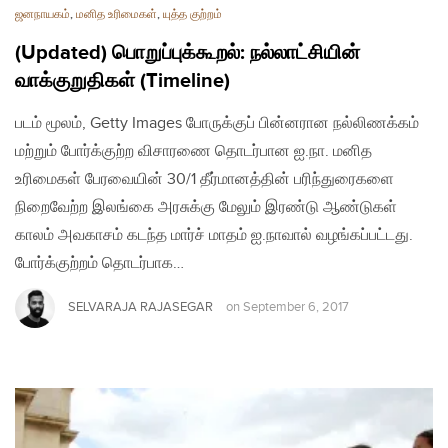
ஜனநாயகம்
,
மனித உரிமைகள்
,
யுத்த குற்றம்
(Updated) பொறுப்புக்கூறல்: நல்லாட்சியின்
வாக்குறுதிகள் (Timeline)
படம் மூலம், Getty Images போருக்குப் பின்னரான நல்லிணக்கம்
மற்றும் போர்க்குற்ற விசாரணை தொடர்பான ஐ.நா. மனித
உரிமைகள் பேரவையின் 30/1 தீர்மானத்தின் பரிந்துரைகளை
நிறைவேற்ற இலங்கை அரசுக்கு மேலும் இரண்டு ஆண்டுகள்
காலம் அவகாசம் கடந்த மார்ச் மாதம் ஐ.நாவால் வழங்கப்பட்டது.
போர்க்குற்றம் தொடர்பாக…
SELVARAJA RAJASEGAR
on
September 6, 2017