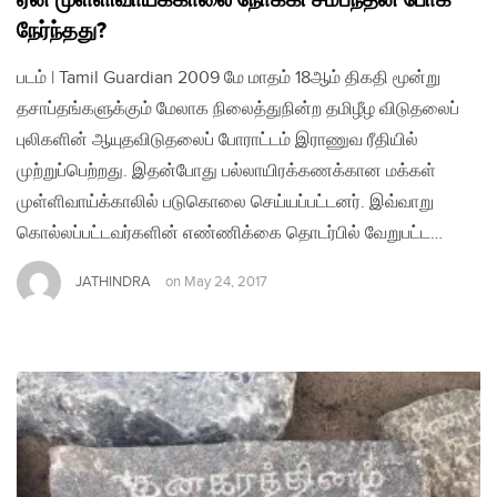
ஏன் முள்ளிவாய்க்காலை நோக்கி சம்பந்தன் போக
நேர்ந்தது?
படம் | Tamil Guardian 2009 மே மாதம் 18ஆம் திகதி மூன்று
தசாப்தங்களுக்கும் மேலாக நிலைத்துநின்ற தமிழீழ விடுதலைப்
புலிகளின் ஆயுதவிடுதலைப் போராட்டம் இராணுவ ரீதியில்
முற்றுப்பெற்றது. இதன்போது பல்லாயிரக்கணக்கான மக்கள்
முள்ளிவாய்க்காலில் படுகொலை செய்யப்பட்டனர். இவ்வாறு
கொல்லப்பட்டவர்களின் எண்ணிக்கை தொடர்பில் வேறுபட்ட…
JATHINDRA
on
May 24, 2017