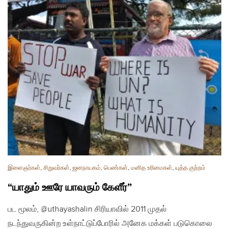
இளைஞர்கள்
,
சிறுவர்கள்
,
ஜனநாயகம்
,
பெண்கள்
,
மனித உரிமைகள்
,
யுத்த குற்றம்
“யாதும் ஊரே யாவரும் கேளீர்”
பட மூலம், @uthayashalin சிரியாவில் 2011 முதல்
நடந்துவருகின்ற உள்நாட்டுப்போரில் அனேக மக்கள் படுகொலை