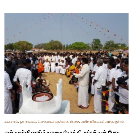
கலாசாரம்
,
ஜனநாயகம்
,
நினைவுகூர்வதற்கான உரிமை
,
மனித உரிமைகள்
,
யுத்த குற்றம்