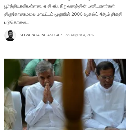
பூர்த்தியாகியுள்ளன. ஏ.சி.எப். நிறுவனத்தின் பணியாளர்கள்
திருகோணமலை மாவட்டம் மூதூரில் 2006 ஆகஸ்ட் 4ஆம் திகதி
படுகொலை…
SELVARAJA RAJASEGAR
on
August 4, 2017