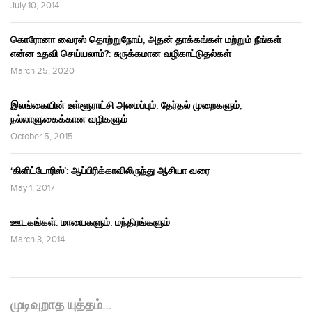
July 10, 2014
கொரோனா வைரஸ் தொற்றுநோய், அதன் தாக்கங்கள் மற்றும் நீங்கள்
என்ன உதவி செய்யலாம்?: சுருக்கமான வழிகாட்டுதல்கள்
March 25, 2020
இலங்கையின் உள்ளூராட்சி அமைப்பும், தேர்தல் முறைகளும்,
நல்லாளுகைக்கான வழிகளும்
October 5, 2015
‘கிளிட்டோரிஸ்’: ஆப்பிரிக்காவிலிருந்து ஆசியா வரை
May 1, 2017
ஊடகங்கள்: மாயைகளும், மந்திரங்களும்
March 3, 2014
முடிவுறாத யுத்தம்…