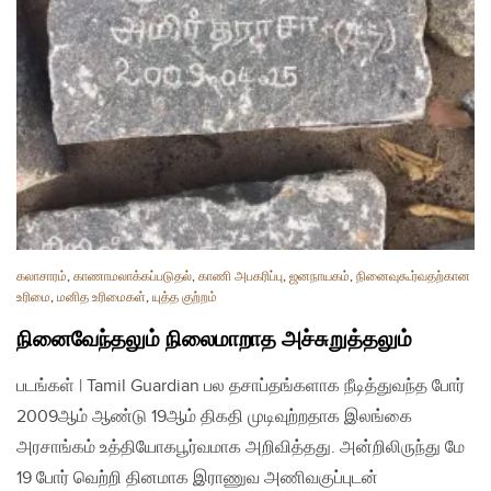
கலாசாரம்
,
காணாமலாக்கப்படுதல்
,
காணி அபகரிப்பு
,
ஜனநாயகம்
,
நினைவுகூர்வதற்கான
உரிமை
,
மனித உரிமைகள்
,
யுத்த குற்றம்
நினைவேந்தலும் நிலைமாறாத அச்சுறுத்தலும்
படங்கள் | Tamil Guardian பல தசாப்தங்களாக நீடித்துவந்த போர்
2009ஆம் ஆண்டு 19ஆம் திகதி முடிவுற்றதாக இலங்கை
அரசாங்கம் உத்தியோகபூர்வமாக அறிவித்தது. அன்றிலிருந்து மே
19 போர் வெற்றி தினமாக இராணுவ அணிவகுப்புடன்