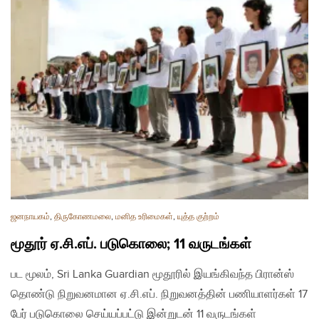
ஜனநாயகம்
,
திருகோணமலை
,
மனித உரிமைகள்
,
யுத்த குற்றம்
மூதூர் ஏ.சி.எப். படுகொலை; 11 வருடங்கள்
பட மூலம், Sri Lanka Guardian மூதூரில் இயங்கிவந்த பிரான்ஸ்
தொண்டு நிறுவனமான ஏ.சி.எப். நிறுவனத்தின் பணியாளர்கள் 17
பேர் படுகொலை செய்யப்பட்டு இன்றுடன் 11 வருடங்கள்