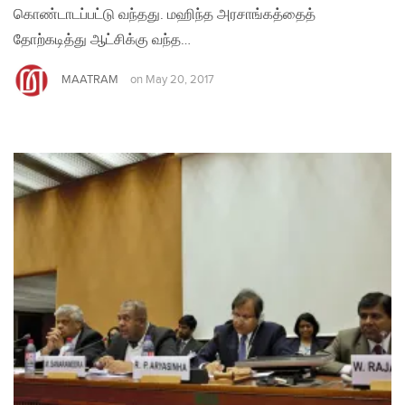
கொண்டாடப்பட்டு வந்தது. மஹிந்த அரசாங்கத்தைத்
தோற்கடித்து ஆட்சிக்கு வந்த…
MAATRAM
on
May 20, 2017