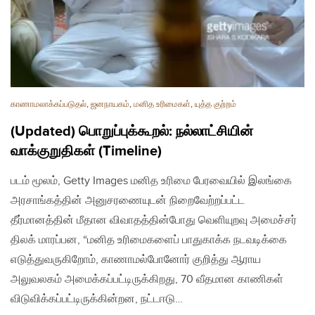
காணாமலாக்கப்படுதல்
,
ஜனநாயகம்
,
மனித உரிமைகள்
,
யுத்த குற்றம்
(Updated) பொறுப்புக்கூறல்: நல்லாட்சியின்
வாக்குறுதிகள் (Timeline)
படம் மூலம், Getty Images மனித உரிமை பேரவையில் இலங்கை
அரசாங்கத்தின் அனுசரணையுடன் நிறைவேற்றப்பட்ட
தீர்மானத்தின் மீதான விவாதத்தின்போது வெளியுறவு அமைச்சர்
திலக் மாரப்பன, “மனித உரிமைகளைப் பாதுகாக்க நடவடிக்கை
எடுத்துவருகிறோம், காணாமல்போனோர் குறித்து ஆராய
அலுவலகம் அமைக்கப்பட்டிருக்கிறது, 70 வீதமான காணிகள்
விடுவிக்கப்பட்டிருக்கின்றன, நட்டஈடு…