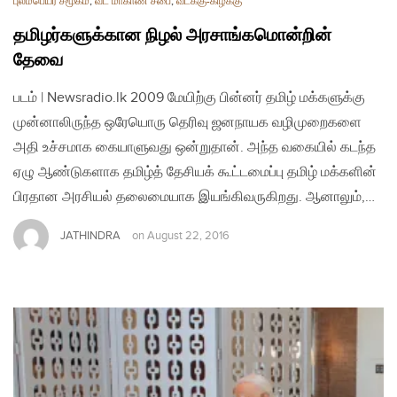
புலம்பெயர் சமூகம்
,
வட மாகாண சபை
,
வடக்கு-கிழக்கு
தமிழர்களுக்கான நிழல் அரசாங்கமொன்றின்
தேவை
படம் | Newsradio.lk 2009 மேயிற்கு பின்னர் தமிழ் மக்களுக்கு
முன்னாலிருந்த ஒரேயொரு தெரிவு ஜனநாயக வழிமுறைகளை
அதி உச்சமாக கையாளுவது ஒன்றுதான். அந்த வகையில் கடந்த
ஏழு ஆண்டுகளாக தமிழ்த் தேசியக் கூட்டமைப்பு தமிழ் மக்களின்
பிரதான அரசியல் தலைமையாக இயங்கிவருகிறது. ஆனாலும்,…
JATHINDRA
on
August 22, 2016