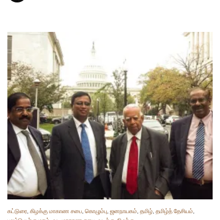
கட்டுரை
,
கிழக்கு மாகாண சபை
,
கொழும்பு
,
ஜனநாயகம்
,
தமிழ்
,
தமிழ்த் தேசியம்
,