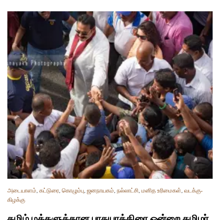
அடையாளம்
,
கட்டுரை
,
கொழும்பு
,
ஜனநாயகம்
,
நல்லாட்சி
,
மனித உரிமைகள்
,
வடக்கு-
கிழக்கு
தமிழ் மக்களுக்கான பாதயாத்திரை ஒன்றை தமிழர்