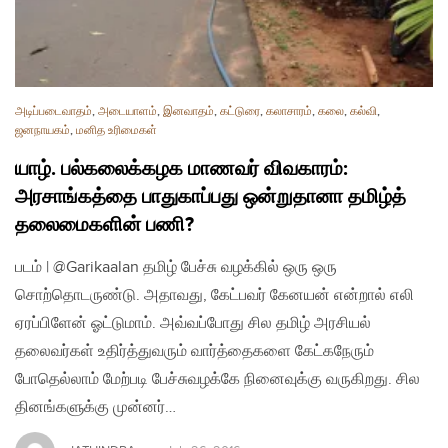
அடிப்படைவாதம்
,
அடையாளம்
,
இனவாதம்
,
கட்டுரை
,
கலாசாரம்
,
கலை
,
கல்வி
,
ஜனநாயகம்
,
மனித உரிமைகள்
யாழ். பல்கலைக்கழக மாணவர் விவகாரம்:
அரசாங்கத்தை பாதுகாப்பது ஒன்றுதானா தமிழ்த்
தலைமைகளின் பணி?
படம் | @Garikaalan தமிழ் பேச்சு வழக்கில் ஒரு ஒரு
சொற்தொடருண்டு. அதாவது, கேட்பவர் கேனயன் என்றால் எலி
ஏரப்பிளேன் ஓட்டுமாம். அவ்வப்போது சில தமிழ் அரசியல்
தலைவர்கள் உதிர்த்துவரும் வார்த்தைகளை கேட்கநேரும்
போதெல்லாம் மேற்படி பேச்சுவழக்கே நினைவுக்கு வருகிறது. சில
தினங்களுக்கு முன்னர்…