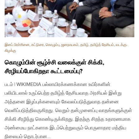
இனப் பிரச்சினை
,
கட்டுரை
,
கொழும்பு
,
ஜனநாயகம்
,
தமிழ்
,
தமிழ்த் தேசியம்
,
வடக்கு-
கிழக்கு
கொழும்பின் சூழ்ச்சி வலைக்குள் சிக்கி,
சீரழியப்போகிறதா கூட்டமைப்பு?
படம் | WIKIMEDIA பல்லாயிரக்கணக்கான உயிர்களின்
பலியிடலால் உருப்பெற்ற தமிழ்த் தேசியவாத அரசியல் இன்று
அத்தனை இழப்புக்களையும் கேவலப்படுத்துவாத தன்னை
வெளிப்படுத்திவருகிறது. வெறும் தன்முனைப்பு வாதங்களுக்குள்
சிக்கி சீரழிந்து கொண்டிருக்கிறது. இதற்கு சிறந்த உதாரணமாக
அண்மைய நாட்களாக இடம்பெற்றுவரும் பொருளாதார மத்திய
நிலையம் தொடர்பான…