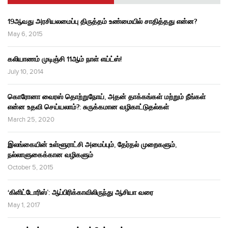
19ஆவது அரசியலமைப்பு திருத்தம் உண்மையில் சாதித்தது என்ன?
May 6, 2015
கலியாணம் முடிஞ்சி 11ஆம் நாள் எய்ட்ஸ்!
July 10, 2014
கொரோனா வைரஸ் தொற்றுநோய், அதன் தாக்கங்கள் மற்றும் நீங்கள்
என்ன உதவி செய்யலாம்?: சுருக்கமான வழிகாட்டுதல்கள்
March 25, 2020
இலங்கையின் உள்ளூராட்சி அமைப்பும், தேர்தல் முறைகளும்,
நல்லாளுகைக்கான வழிகளும்
October 5, 2015
‘கிளிட்டோரிஸ்’: ஆப்பிரிக்காவிலிருந்து ஆசியா வரை
May 1, 2017