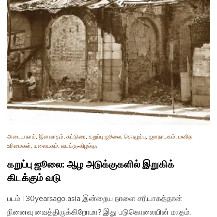
அடையாளம்
,
இனவாதம்
,
கட்டுரை
,
கறுப்பு ஜூலை
,
கொழும்பு
,
ஜனநாயகம்
,
மனித
உரிமைகள்
,
மலையகம்
,
வடக்கு-கிழக்கு
கறுப்பு ஜூலை: ஆழ அடுக்குகளில் இறுகிக்
கிடக்கும் வடு
படம் | 30yearsago.asia இன்றைய நாளை சரியாகத்தான்
நினைவு வைத்திருக்கிறோமா? இது படுகொலையின் மாதம்.