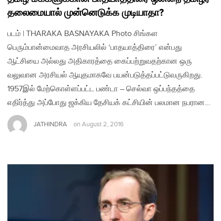
தலைமையால் முன்னெடுக்க முடியாதா?
படம் | THARAKA BASNAYAKA Photo சிங்கள
பெரும்பான்மைவாத அரசியலில் ‘பாதயாத்திரை’ என்பது
ஆட்சியை அல்லது அதிகாரத்தை கைப்பற்றுவதற்கான ஒரு
வலுவான அரசியல் ஆயுதமாகவே பயன்படுத்தப்பட்டுவருகிறது.
1957இல் மேற்கொள்ளப்பட்ட பண்டா – செல்வா ஒப்பந்தத்தை
எதிர்த்து அப்போது ஜக்கிய தேசியக் கட்சியின் பலமான நபரான…
JATHINDRA
on
August 2, 2016