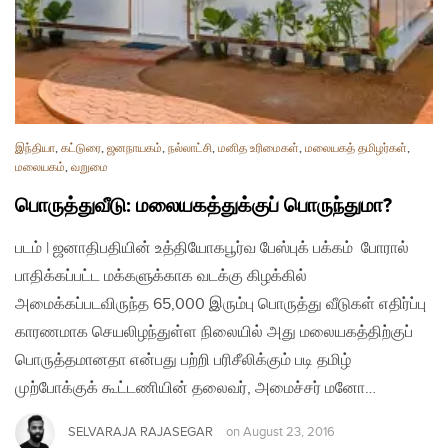
இந்தியா
,
கட்டுரை
,
ஜனநாயகம்
,
நல்லாட்சி
,
மனித உரிமைகள்
,
மலையகத் தமிழர்கள்
,
மலையகம்
,
வறுமை
பொருத்துவீடு: மலையகத்துக்குப் பொருந்துமா?
படம் | ஜனாதிபதியின் உத்தியோகபூர்வ பேஸ்புக் பக்கம் போரால்
பாதிக்கப்பட்ட மக்களுக்காக வடக்கு கிழக்கில்
அமைக்கப்படவிருந்த 65,000 இரும்பு பொருத்து வீடுகள் எதிர்ப்பு
காரணமாக செயலிழந்துள்ள நிலையில் அது மலையகத்திற்குப்
பொருத்தமானதா என்பது பற்றி பரிசீலிக்கும் படி தமிழ்
முற்போக்குக் கூட்டணியின் தலைவர், அமைச்சர் மனோ…
SELVARAJA RAJASEGAR
on
August 23, 2016