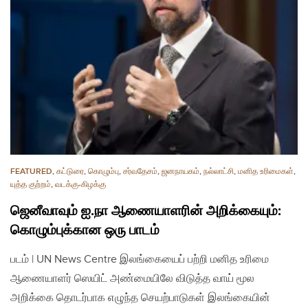
FEATURED
,
கட்டுரை
,
கொழும்பு
,
சர்வதேசம்
,
ஜனநாயகம்
,
நல்லாட்சி
,
மனித உரிமைகள்
,
யுத்த குற்றம்
,
வடக்கு-கிழக்கு
ஜெனீவாவும் ஐ.நா ஆணையாளரின் அறிக்கையும்:
கொழும்புக்கான ஒரு பாடம்
படம் | UN News Centre இலங்கையைப் பற்றி மனித உரிமை
ஆணையாளர் ஸெயிட் அண்மையிலே விடுத்த வாய் மூல
அறிக்கை தொடர்பாக எழுந்த செயற்பாடுகள் இலங்கையின்