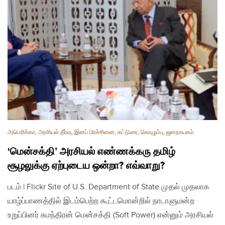
அமெரிக்கா
,
அரசியல் தீர்வு
,
இனப் பிரச்சினை
,
கட்டுரை
,
கொழும்பு
,
ஜனநாயகம்
‘மென்சக்தி’ அரசியல் எண்ணக்கரு தமிழ்
சூழலுக்கு ஏற்புடைய ஒன்றா? எவ்வாறு?
படம் | Flickr Site of U.S. Department of State முதல் முதலாக
யாழ்ப்பாணத்தில் இடம்பெற்ற கூட்டமொன்றில் நாடாளுமன்ற
உறுப்பினர் சுமந்திரன் மென்சக்தி (Soft Power) என்னும் அரசியல்