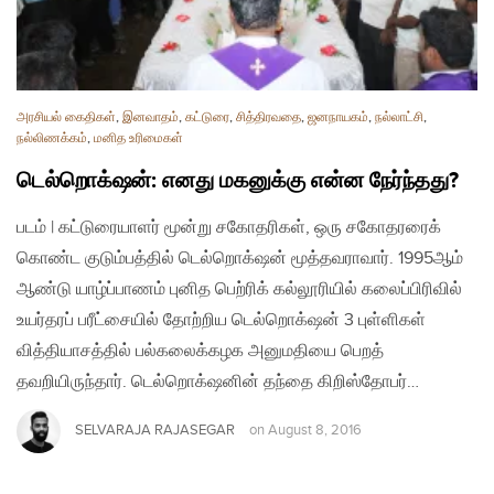
அரசியல் கைதிகள்
,
இனவாதம்
,
கட்டுரை
,
சித்திரவதை
,
ஜனநாயகம்
,
நல்லாட்சி
,
நல்லிணக்கம்
,
மனித உரிமைகள்
டெல்றொக்‌ஷன்: எனது மகனுக்கு என்ன நேர்ந்தது?
படம் | கட்டுரையாளர் மூன்று சகோதரிகள், ஒரு சகோதரரைக்
கொண்ட குடும்பத்தில் டெல்றொக்‌ஷன் மூத்தவராவார். 1995ஆம்
ஆண்டு யாழ்ப்பாணம் புனித பெற்ரிக் கல்லூரியில் கலைப்பிரிவில்
உயர்தரப் பரீட்சையில் தோற்றிய டெல்றொக்‌ஷன் 3 புள்ளிகள்
வித்தியாசத்தில் பல்கலைக்கழக அனுமதியை பெறத்
தவறியிருந்தார். டெல்றொக்‌ஷனின் தந்தை கிறிஸ்தோபர்…
SELVARAJA RAJASEGAR
on
August 8, 2016