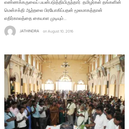
எண்ணக்கருவைப் பயன்படுத்தியிருந்தார். தமிழர்கள் தங்களின்
மென்சக்தி ஆற்றலை பிரயோகிப்பதன் மூலமாகத்தான்
எதிர்காலத்தை கையாள முடியும்…
JATHINDRA
on
August 10, 2016