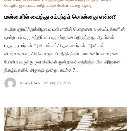
அடையாளம்
,
அரசியலமைப்பு சீர்த்திருத்தம்
,
அரசியல் தீர்வு
,
கட்டுரை
,
கலாசாரம்
,
கொழும்பு
,
ஜனநாயகம்
,
தமிழ்
,
தமிழ்த் தேசியம்
,
வடக்கு-கிழக்கு
மன்னாரில் வைத்து சம்பந்தர் சொன்னது என்ன?
கடந்த ஞாயிற்றுக்கிழமை மன்னாரில் பொதுசன அமைப்புக்களின்
ஒன்றியம் ஒரு சந்திப்பை ஒழுங்கு செய்திருந்தது. ஆயர்கள்,
மதகுருமார்கள் அரசியல் கட்சி தலைவர்கள், அரசியல்
விமர்சகர்கள், சிவில் சமூக பிரதிநிதிகள், ஊடகவியலாளர்கள்
போன்ற கருத்துருவாக்கிகள் ஒன்றாகச் சந்தித்த மிக அரிதான
நிகழ்வுகளில் அதுவும் ஒன்று. கடந்த 7…
NILANTHAN
on
July 25, 2016