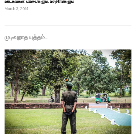
ஊடகங்கள்: மாயைகளும், மந்திரங்களும்
March 3, 2014
முடிவுறாத யுத்தம்…