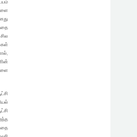
யம்
ைகளை
னது
த்தை
 சில
்கள்
ால்,
ளின்
களை
்சி
யல்
ட்சி
றந்த
்பதை
னவரி