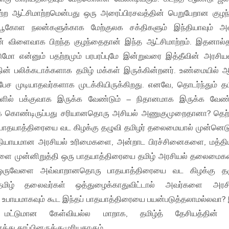
ற்ற ஆட்சிமாற்றமென்பது ஒரு அரைப்பிரசவத்தின் பெறுபேறான குழ
பூகோள நலன்களுக்காக மேற்குலக சக்திகளும் இந்தியாவும் 
் விளைவாக பிறந்த குழந்தைதான் இந்த ஆட்சிமாற்றம். இதனால்
ுமோ என்னும் பதற்றமும் பரபரப்புமே இன்றுவரை இத்தீவின் அரசி
்தின் பலிக்கடாக்களாக தமிழ் மக்கள் இருக்கின்றனர். உண்மையில் ஆ
்பேச முடியாதவர்களாக முடக்கியிருக்கிறது. எனவே, தொடர்ந்தும் தம
்களில் பக்குவாக இருக்க வேண்டும் – நிதானமாக இருக்க வேண்
க் கொண்டிருப்பது சரியானதொரு அசியல் அணுகுமுறைதானா? தெற்
் பாதயாத்திரையை வட கிழக்கு தழுவி தமிழர் தலைமையால் முன்னெட
் நியாயமான அரசியல் உரிமைகளை, அன்றாட பிரச்சினைகளை, மத்தி
களை முன்னிறுத்தி ஒரு பாதயாத்திரையை தமிழ் அரசியல் தலைமைக
? ஒருவேளை அவ்வாறானதொரு பாதயாத்திரையை வட கிழக்கு தழ
தமிழ் தலைவர்கள் ஒத்துழைக்காதுவிட்டால் அவர்களை அரசி
ரு உபாயமாகவும் கூட இந்தப் பாதயாத்திரையை பயன்படுத்தலாமல்லவா?
மட்டுமான கேள்வியல்ல மாறாக, தமிழ்த் தேசியத்தின் ம
்து தரப்பினருக்குமுரியதாகும்.