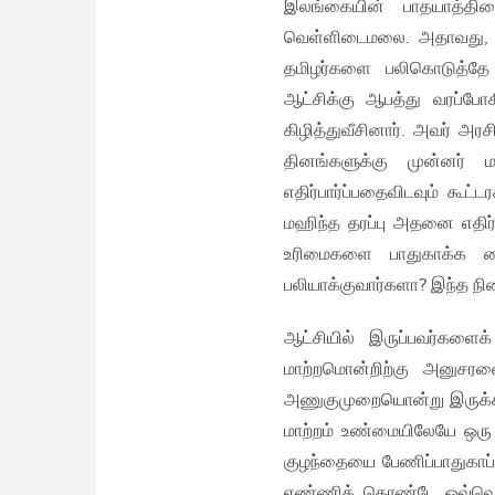
இலங்கையின் பாதயாத்தி
வெள்ளிடைமலை. அதாவது, ஆ
தமிழர்களை பலிகொடுத்தே
ஆட்சிக்கு ஆபத்து வரப்ப
கிழித்துவீசினார். அவர் அர
தினங்களுக்கு முன்னர் ம
எதிர்பார்ப்பதைவிடவும் கூட்
மஹிந்த தரப்பு அதனை எதிர
உரிமைகளை பாதுகாக்க மை
பலியாக்குவார்களா? இந்த 
ஆட்சியில் இருப்பவர்கள
மாற்றமொன்றிற்கு அனுசர
அணுகுமுறையொன்று இருக்கி
மாற்றம் உண்மையிலேயே ஒரு 
குழந்தையை பேணிப்பாதுகாப
எண்ணிக் கொண்டே ஒவ்வொரு