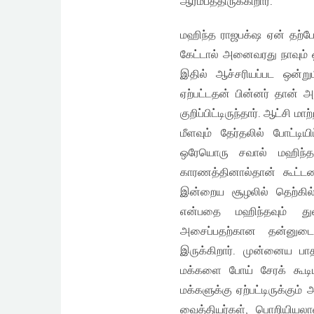
ஆரம்பத்திருக்கிறார்.
மஹிந்த ராஜபக்‌ஷ ஏன் தற்ப
கேட்டால் அனைவரது நாவும் ஒ
இதில் ஆச்சரியப்பட ஒன்றும
ஏற்பட்டதன் பின்னர் தான்
குறிப்பிட்டிருந்தார். ஆட்சி 
மீளவும் தேர்தலில் போட்டி
ஒரேயொரு சவால் மஹிந்த 
காரணத்தினால்தான் கூட்டண
இன்றைய சூழலில் தெற்கில
என்பதை மஹிந்தவும் து
அசைப்பதற்கான தன்னுடைய
இருக்கிறார். முன்னைய பாத
மக்களை போய் சேரக் கூடிய
மக்களுக்கு ஏற்பட்டிருக்கும
வைத்தியர்கள், பொறியியலா