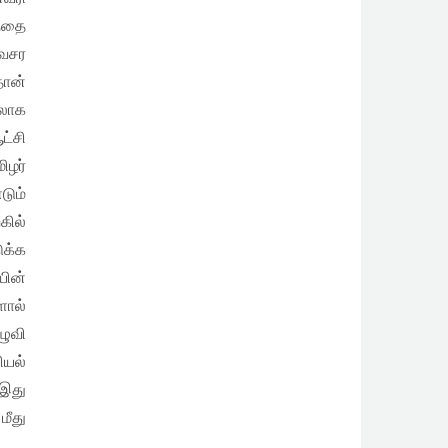
ந்தை
அவசர
தான்
யலாக
ட்சி
ிழர்
டும்
கில்
ுக்க
யின்
ளால்
ுவி
யல்
 இது
ீது