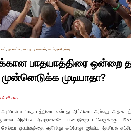
யகம்
,
நல்லாட்சி
,
மனித உரிமைகள்
,
வடக்கு-கிழக்கு
ுக்கான பாதயாத்திரை ஒன்றை த
முன்னெடுக்க முடியாதா?
A Photo
 அரசியலில் ‘பாதயாத்திரை’ என்பது ஆட்சியை அல்லது அதிகார
லுவான அரசியல் ஆயுதமாகவே பயன்படுத்தப்பட்டுவருகிறது. 195
செல்வா ஒப்பந்தத்தை எதிர்த்து அப்போது ஜக்கிய தேசியக் கட்சி