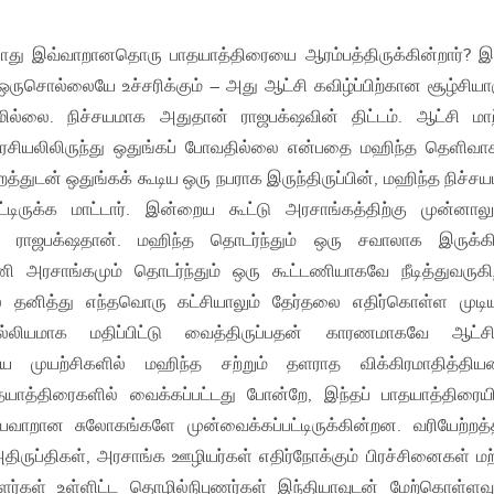
ோது இவ்வாறானதொரு பாதயாத்திரையை ஆரம்பத்திருக்கின்றார்? இப
ருசொல்லையே உச்சரிக்கும் – அது ஆட்சி கவிழ்ப்பிற்கான சூழ்சியாக
ில்லை. நிச்சயமாக அதுதான் ராஜபக்‌ஷவின் திட்டம். ஆட்சி மாற
 அரசியலிலிருந்து ஒதுங்கப் போவதில்லை என்பதை மஹிந்த தெளிவ
மாற்றத்துடன் ஒதுங்கக் கூடிய ஒரு நபராக இருந்திருப்பின், மஹிந்த நிச்ச
யிட்டிருக்க மாட்டார். இன்றைய கூட்டு அரசாங்கத்திற்கு முன்னால
ராஜபக்‌ஷதான். மஹிந்த தொடர்ந்தும் ஒரு சவாலாக இருக்கி
ி அரசாங்கமும் தொடர்ந்தும் ஒரு கூட்டணியாகவே நீடித்துவருகி
் தனித்து எந்தவொரு கட்சியாலும் தேர்தலை எதிர்கொள்ள முடி
ல்லியமாக மதிப்பிட்டு வைத்திருப்பதன் காரணமாகவே ஆட்ச
 முயற்சிகளில் மஹிந்த சற்றும் தளராத விக்கிரமாதித்திய
யாத்திரைகளில் வைக்கப்பட்டது போன்றே, இந்தப் பாதயாத்திரையி
வாறான சுலோகங்களே முன்வைக்கப்பட்டிருக்கின்றன. வரியேற்றத்
் அதிருப்திகள், அரசாங்க ஊழியர்கள் எதிர்நோக்கும் பிரச்சினைகள் மற்
ளர்கள் உள்ளிட்ட தொழில்நிபுணர்கள் இந்தியாவுடன் மேற்கொள்ளவ