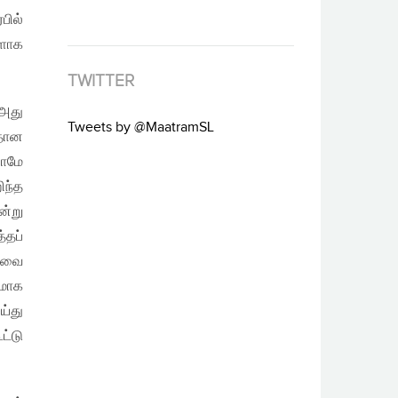
பில்
ளாக
TWITTER
 அது
Tweets by @MaatramSL
ீதான
போமே
ிந்த
ன்று
்தப்
தவை
ிமாக
ய்து
ட்டு