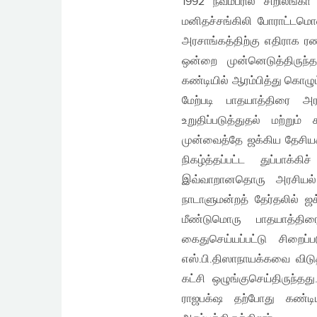
1992 நவம்பரில் சிறிலங்க
மனிதச்சங்கிலி போராட்டமொன்
அரசாங்கத்திற்கு எதிராக 
ஒன்றை முன்னெடுத்திருந்த
கண்டியில் ஆரம்பித்து கொழு
மேற்படி பாதயாத்திரை அ
உறுதிப்படுத்துதல் மற்ற
முன்வைத்தே ஜக்கிய தேசியக
நிகழ்த்தப்பட்ட துப்பாக
இவ்வாறானதொரு அரசியல் ச
நாடாளுமன்றத் தேர்தலில் ஜ
மீண்டுமொரு பாதயாத்திரை
கைதுசெய்யப்பட்டு சிறைப்
எஸ்.பி.திஸாநாயக்கவை விட
கட்சி ஒழுங்குசெய்திருந்த
ராஜபக்‌ஷ தற்போது கண்டி