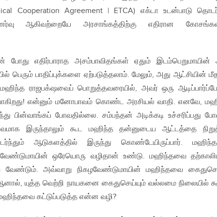
ical Cooperation Agreement | ETCA) எக்டா உடன்பாடு தொடர்
ப்புணர்வு ஆகிவற்றையே அரசாங்கத்திற்கு எதிரான கோசங்க
் போது எதிர்பாராத அசம்பாவிதங்கள் ஏதும் இடம்பெறுமாயின்
பெரும் பாதிப்புக்களை ஏற்படுத்தலாம். மேலும், அது ஆட்சியின் ம
. மஹிந்த ராஜபக்‌ஷவைப் பொறுத்தவரையில், அவர் ஒரு ஆடிப்பார்ப்
போகிறது! என்னும் மனோபாவம் கொண்ட அரசியல் வாதி. எனவே, மஹ
ந்து பின்வாங்கப் போவதில்லை. சம்பந்தன் அடிக்கடி உச்சரிப்பது போ
க்குவமாக இருந்தாலும் கூட மஹிந்த தன்னுடைய ஆட்டத்தை நிறுத
ந்தும் ஆடுகளத்தில் இருந்து கொண்டேயிருப்பார். மஹிந்
ற வேண்டுமாயின் ஒரேயொரு வழிதான் உண்டு. மஹிந்தவை தற்கால
 வேண்டும். அவ்வாறு நிகழவேண்டுமாயின் மஹிந்தவை கைதுசெ
னால், யுத்த வெற்றி நாயகனை கைதுசெய்யும் வல்லமை நிலையில் கூ
மஹிந்தவை கட்டுப்படுத்த என்ன வழி?