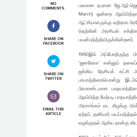
NO
பலமான நபரான ஜே.ஆர்.ஜெயவ
COMMENTS
.
March) ஒன்றை ஆரம்பித்த
ஆட்சியாளருக்கு எதிராக பிரயோ
தெற்கின் அரசியல் சக்த
SHARE ON
பயன்படுத்தியிருக்கின்றனர்.
FACEBOOK
1990இல் அப்போதிருந்த ப
‘ஜனகோச’ என்னும் தலைப்ப
ஜக்கிய தேசியக் கட்சி அ
SHARE ON
TWITTER
பாயாத்திரையொன்று இடம்ப
பிரமாண்டமான பாதயாத்திர
ஆரம்பித்த மேற்படி பாதயாத்தி
அரசாங்கம் வட கிழக்கு பிர
EMAIL THIS
ARTICLE
ஏற்றம், தனியார் மயப்படுத்
வழங்குதல் ஆகிய நான்கு வி