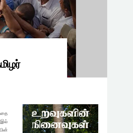
மிழர்
த்தை
7இல்
யின்