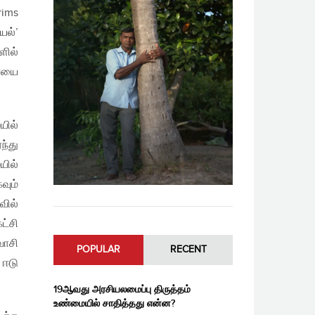
rims
யல்’
ளில்
ையை
யில்
ந்து
யில்
வும்
வில்
ட்சி
வாசி
POPULAR
RECENT
 ஈடு
.
19ஆவது அரசியலமைப்பு திருத்தம்
உண்மையில் சாதித்தது என்ன?