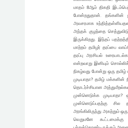
மாதம் 8ஆம் திகதி இடம்பெ
போன்றதுதான். தங்களின் 
அவசரமாக உந்தித்தள்ளியதன
அந்தக் குழந்தை செத்துவிட
இருக்கிறது. இந்தப் பதற்றத
மாற்றம் தமிழர் தரப்பை வாய
தரப்பு அரசியல் உரையாடல
என்றவாறு இனியும் சொல்லி
நிகழ்வது போன்று ஒரு தமிழ
முடியாதா? தமிழ் மக்களின
தொடர்ச்சியான அத்துமீறல்
முன்னெடுக்க முடியாதா
முன்னெடுப்பதற்கு சில 
அரங்கிலிருந்து அகற்றும் ஒ
வெறுமனே கூட்டமைக்கு 
பற்றுக்கொண்டிருக்கும் அனைத