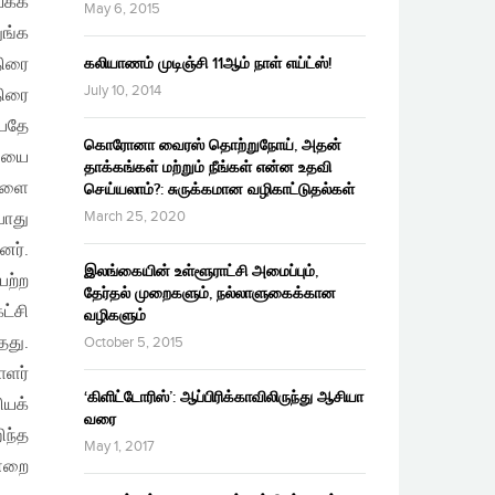
யக்க
May 6, 2015
ுங்க
திரை
கலியாணம் முடிஞ்சி 11ஆம் நாள் எய்ட்ஸ்!
July 10, 2014
திரை
்பதே
கொரோனா வைரஸ் தொற்றுநோய், அதன்
ியை
தாக்கங்கள் மற்றும் நீங்கள் என்ன உதவி
்களை
செய்யலாம்?: சுருக்கமான வழிகாட்டுதல்கள்
March 25, 2020
போது
னர்.
இலங்கையின் உள்ளூராட்சி அமைப்பும்,
ெற்ற
தேர்தல் முறைகளும், நல்லாளுகைக்கான
ட்சி
வழிகளும்
தது.
October 5, 2015
ாளர்
‘கிளிட்டோரிஸ்’: ஆப்பிரிக்காவிலிருந்து ஆசியா
ியக்
வரை
ிந்த
May 1, 2017
ன்றை