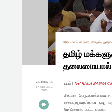
அடையாளம்
,
கட்டுரை
,
கொழும்பு
,
ஜனநா
தமிழ் மக்கள
தலைமையால் 
JATHINDRA
படம் |
THARAKA BASNAYAK
on
August 2,
2016
சிங்கள பெரும்பான்மைவாத
கைப்பற்றுவதற்கான ஒரு வ
மேற்கொள்ளப்பட்ட பண்டா – 