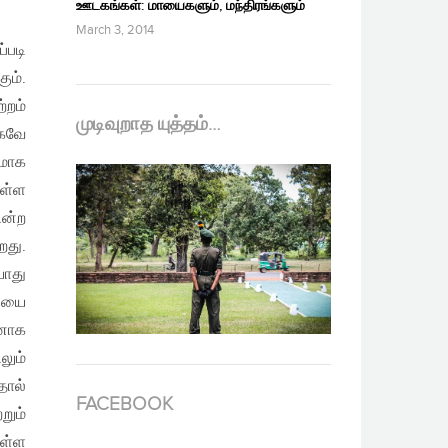
ஊடகங்கள்: மாயைகளும், மந்திரங்களும்
March 3, 2014
்படி
ும்.
்றம்
முடிவுறாத யுத்தம்…
ாகவே
யமாக
ுள்ள
ன்ற
றது.
யாது
ியை
னாக
லும்
தால்
FACEBOOK
றும்
ுள்ள