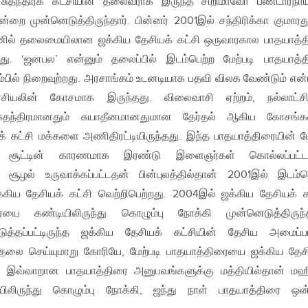
ா சுதந்திரக் கட்சியின் தலைவராக இருந்த சிறிமாவோ பண்டாரநா
றை முன்னெடுத்திருந்தார். பின்னர் 2001இல் சந்திரிக்கா குமாரத
ரணில் தலைமையிலான ஜக்கிய தேசியக் கட்சி ஒருவாரகால பாதயாத்
து. ‘ஜனபல’ என்னும் தலைப்பில் இடம்பெற்ற மேற்படி பாதயாத்
ம்பில் நிறைவுற்றது. அரசாங்கம் உடனடியாக பதவி விலக வேண்டும் என
ரசியலின் கோசமாக இருந்தது. விலைவாசி ஏற்றம், நல்லாட்ச
ும் சுதந்திரமானதும் சுயாதீனமானதுமான தேர்தல் ஆகிய கோசங
் கட்சி மக்களை அணிதிரட்டியிருந்தது. இந்த பாதயாத்திரையின் 
்கிச் சூட்டின் காரணமாக இரண்டு இளைஞர்கள் கொல்லப்பட்ட
ூழல் உருவாக்கப்பட்டதன் பின்புலத்தில்தான் 2001இல் இடம்ப
க்கிய தேசியக் கட்சி வெற்றிபெற்றது. 2004இல் ஜக்கிய தேசியக் க
யை கண்டியிலிருந்து கொழும்பு நோக்கி முன்னெடுத்திருந்
படுத்தப்பட்டிருந்த ஜக்கிய தேசியக் கட்சியின் தேசிய அமைப்ப
ுதலை செய்யுமாறு கோரியே, மேற்படி பாதயாத்திரையை ஜக்கிய தேச
து. இவ்வாறான பாதயாத்திரை அனுபவங்களுக்கு மத்தியில்தான் மஹ
யிலிருந்து கொழும்பு நோக்கி, ஜந்து நாள் பாதயாத்திரை ஒ