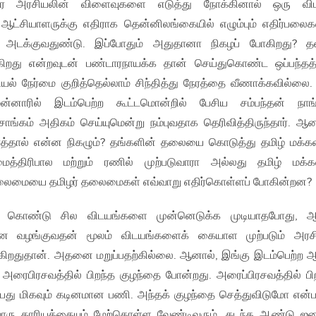
ரை அரசியலின் விளைவுகளை எடுத்து நோக்கினால் ஒரு விட
ட்சியாளருக்கு எதிராக தென்னிலங்கையில் எழும்பும் எதிர்பல
 அடக்குவதுண்டு. இப்போதும் அதுதானா நிகழப் போகிறது? த
ோகிறது என்றவுடன் பண்டாரநாயக்க தான் செய்துகொண்ட ஒப்பந்த
சியல் நேர்மை குறித்தெல்லாம் சிந்தித்து நேரத்தை வீணாக்கவில்லை.
ன்னாரில் இடம்பெற்ற கூட்டமொன்றில் பேசிய சம்பந்தன் நாங
டரசாங்கம் அதிகம் செய்யுமென்று நம்புவதாக தெரிவித்திருந்தார். ஆன
்த்தால் என்ன நிகழும்? தங்களின் தலையை கொடுத்து தமிழ் மக்க
த்திரிபால மற்றும் ரணில் முற்படுவாரா அல்லது தமிழ் மக்
நிலைமையை தமிழர் தலைமைகள் எவ்வாறு எதிர்கொள்ளப் போகின்றன?
ைக் கொண்டு சில விடயங்களை முன்னெடுக்க முடியாதபோது, ஆட
னை வழங்குவதன் மூலம் விடயங்களைக் கையாள முற்படும் அரசி
றதுதான். அதனை மறுப்பதற்கில்லை. ஆனால், இங்கு இடம்பெற்ற ஆ
அரைபிரசவத்தில் பிறந்த குழந்தை போன்றது. அரைப்பிரசவத்தில் பி
்பது மிகவும் கடினமான பணி. அந்தக் குழந்தை செத்துவிடுமோ என
 காரியத்தையும் மேற்கொள்ள வேண்டிவரும். கடந்த ஆண்டு ஜ