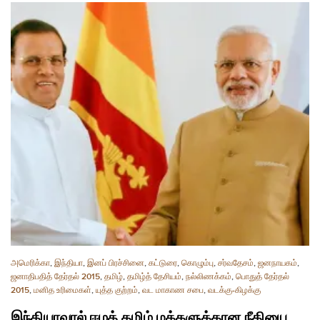
அமெரிக்கா
,
இந்தியா
,
இனப் பிரச்சினை
,
கட்டுரை
,
கொழும்பு
,
சர்வதேசம்
,
ஜனநாயகம்
,
ஜனாதிபதித் தேர்தல் 2015
,
தமிழ்
,
தமிழ்த் தேசியம்
,
நல்லிணக்கம்
,
பொதுத் தேர்தல்
2015
,
மனித உரிமைகள்
,
யுத்த குற்றம்
,
வட மாகாண சபை
,
வடக்கு-கிழக்கு
இந்தியாவால் ஈழத் தமிழ் மக்களுக்கான நீதியை