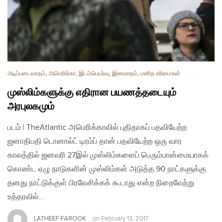
அடிப்படைவாதம்
,
அமெரிக்கா
,
இடம்பெயர்வு
,
இனவாதம்
,
மனித உரிமைகள்
முஸ்லிம்களுக்கு எதிரான பயணத்தடையும்
அரபுலகமும்
படம் | TheAtlantic அமெரிக்காவில் புதிதாகப் பதவியேற்ற
ஜனாதிபதி டொனால்ட் டிரம்ப் தான் பதவியேற்ற ஒரு வார
காலத்தில் ஜனவரி 27இல் முஸ்லிம்களைப் பெரும்பான்மையாகக்
கொண்ட ஏழு நாடுகளின் முஸ்லிம்கள் அடுத்த 90 நாட்களுக்கு
தனது நாட்டுக்குள் பிரவேசிக்கக் கூடாது என்ற நிறைவேற்று
உத்தரவில்…
LATHEEF FAROOK
on
February 13, 2017