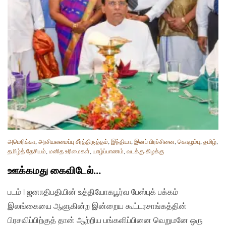
அமெரிக்கா
,
அரசியலமைப்பு சீர்த்திருத்தம்
,
இந்தியா
,
இனப் பிரச்சினை
,
கொழும்பு
,
தமிழ்
,
தமிழ்த் தேசியம்
,
மனித உரிமைகள்
,
யாழ்ப்பாணம்
,
வடக்கு-கிழக்கு
ஊக்கமது கைவிடேல்…
படம் | ஜனாதிபதியின் உத்தியோகபூர்வ பேஸ்புக் பக்கம்
இலங்கையை ஆளுகின்ற இன்றைய கூட்டரசாங்கத்தின்
பிரசவிப்பிற்குத் தான் ஆற்றிய பங்களிப்பினை வெறுமனே ஒரு