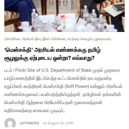
அமெரிக்கா
,
அரசியல் தீர்வு
,
இனப் பிரச்சினை
,
கட்டுரை
,
கொழும்பு
,
ஜனநாயகம்
‘மென்சக்தி’ அரசியல் எண்ணக்கரு தமிழ்
சூழலுக்கு ஏற்புடைய ஒன்றா? எவ்வாறு?
படம் | Flickr Site of U.S. Department of State முதல் முதலாக
யாழ்ப்பாணத்தில் இடம்பெற்ற கூட்டமொன்றில் நாடாளுமன்ற
உறுப்பினர் சுமந்திரன் மென்சக்தி (Soft Power) என்னும் அரசியல்
எண்ணக்கருவைப் பயன்படுத்தியிருந்தார். தமிழர்கள் தங்களின்
மென்சக்தி ஆற்றலை பிரயோகிப்பதன் மூலமாகத்தான்
எதிர்காலத்தை கையாள முடியும்…
JATHINDRA
on
August 10, 2016