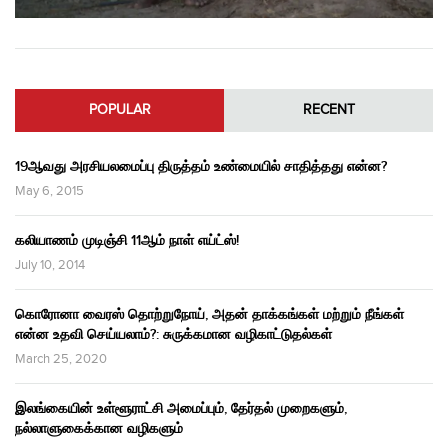
POPULAR
RECENT
19ஆவது அரசியலமைப்பு திருத்தம் உண்மையில் சாதித்தது என்ன?
May 6, 2015
கலியாணம் முடிஞ்சி 11ஆம் நாள் எய்ட்ஸ்!
July 10, 2014
கொரோனா வைரஸ் தொற்றுநோய், அதன் தாக்கங்கள் மற்றும் நீங்கள்
என்ன உதவி செய்யலாம்?: சுருக்கமான வழிகாட்டுதல்கள்
March 25, 2020
இலங்கையின் உள்ளூராட்சி அமைப்பும், தேர்தல் முறைகளும்,
நல்லாளுகைக்கான வழிகளும்