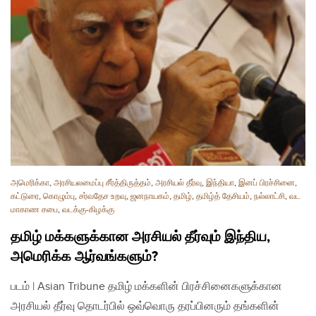
அமெரிக்கா
,
அரசியலமைப்பு சீர்த்திருத்தம்
,
அரசியல் தீர்வு
,
இந்தியா
,
இனப் பிரச்சினை
,
கட்டுரை
,
கொழும்பு
,
சர்வதேச உறவு
,
ஜனநாயகம்
,
தமிழ்
,
தமிழ்த் தேசியம்
,
நல்லாட்சி
,
வட
மாகாண சபை
,
வடக்கு-கிழக்கு
தமிழ் மக்களுக்கான அரசியல் தீர்வும் இந்திய,
அமெரிக்க ஆர்வங்களும்?
படம் | Asian Tribune தமிழ் மக்களின் பிரச்சினைகளுக்கான
அரசியல் தீர்வு தொடர்பில் ஒவ்வொரு தரப்பினரும் தங்களின்