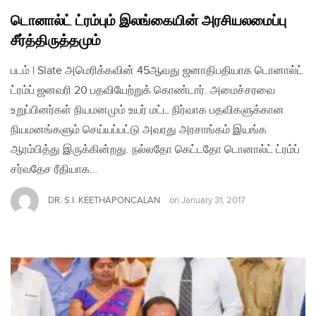
டொனால்ட் ட்ரம்பும் இலங்கையின் அரசியலமைப்பு
சீர்த்திருத்தமும்
படம் | Slate அமெரிக்கவின் 45ஆவது ஜனாதிபதியாக டொனால்ட்
ட்ரம்ப் ஜனவரி 20 பதவியேற்றுக் கொண்டார். அமைச்சரவை
உறுப்பினர்கள் நியமனமும் உயர் மட்ட நிர்வாக பதவிகளுக்கான
நியமனங்களும் செய்யப்பட்டு அவரது அரசாங்கம் இயங்க
ஆரம்பித்து இருக்கின்றது. நல்லதோ கெட்டதோ டொனால்ட் ட்ரம்ப்
சர்வதேச ரீதியாக…
DR. S.I. KEETHAPONCALAN
on
January 31, 2017