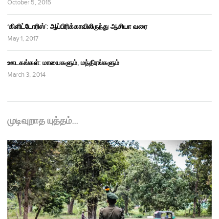
October 5, 2015
‘கிளிட்டோரிஸ்’: ஆப்பிரிக்காவிலிருந்து ஆசியா வரை
May 1, 2017
ஊடகங்கள்: மாயைகளும், மந்திரங்களும்
March 3, 2014
முடிவுறாத யுத்தம்…