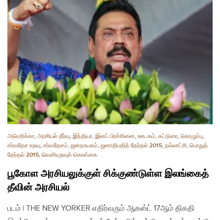
அமெரிக்கா
,
அரசியல் தீர்வு
,
இந்தியா
,
இனப் பிரச்சினை
,
ஊடகம்
,
கட்டுரை
,
கொழும்பு
,
சர்வதேச உறவு
,
சர்வதேசம்
,
ஜனநாயகம்
,
ஜனாதிபதித் தேர்தல் 2015
,
நல்லாட்சி
,
பொதுத்
தேர்தல் 2015
,
வௌியுறவுக் கொள்கை
பூகோள அரசியலுக்குள் சிக்குண்டுள்ள இலங்கைத்
தீவின் அரசியல்
படம் | THE NEW YORKER எதிர்வரும் ஆகஸ்ட் 17ஆம் திகதி