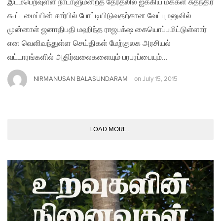
இடம்பெறவுள்ள நாடாளுமன்றத் தேர்தலில் ஐக்கிய மக்கள் சுதந்திர
கூட்டமைப்பின் சார்பில் போட்டியிடுவதற்கான வேட்புமனுவில்
முன்னாள் ஜனாதிபதி மஹிந்த ராஜபக்‌ஷ கையொப்பமிட்டுள்ளார்
என வெளிவந்துள்ள செய்திகள் மேற்குலக அரசியல்
வட்டாரங்களில் அதிர்வலைகளையும் பரபரப்பையும்…
NIRMANUSAN BALASUNDARAM
on
July 15, 2015
LOAD MORE...