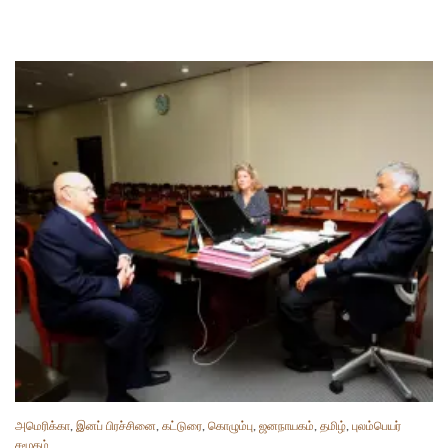
அமெரிக்கா
,
இனப் பிரச்சினை
,
கட்டுரை
,
கொழும்பு
,
ஜனநாயகம்
,
தமிழ்
,
புலம்பெயர்
சமூகம்