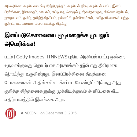
அமெரிக்கா
,
அரசியலமைப்பு சீர்த்திருத்தம்
,
அரசியல் தீர்வு
,
அரசியல் யாப்பு
,
இனப்
பிரச்சினை
,
இனவாதம்
,
ஊடகம்
,
கட்டுரை
,
கொழும்பு
,
சர்வதேச உறவு
,
சிங்கள தேசியம்
,
ஜனநாயகம்
,
தமிழ்
,
தமிழ்த் தேசியம்
,
நல்லாட்சி
,
நல்லிணக்கம்
,
மனித உரிமைகள்
,
யுத்த
குற்றம்
,
வட மாகாண சபை
,
வடக்கு-கிழக்கு
இனப்படுகொலையை மூடிமறைக்க முயலும்
அமெரிக்கா!
படம் | Getty Images, ITNNEWS புதிய அரசியல் யாப்பு ஒன்றை
உருவாக்குவது தொடர்பாக அரசாங்கம் தற்போது தீவிரமாக
ஆராய்ந்து வருகின்றது. இனப்பிரச்சினை தீவுக்கான
யோசனைகள் அதில் உள்ளடக்கப்பட வேண்டும் அல்லது அது
குறித்த சிந்தனைகளுக்கு முக்கியத்துவம் அளிப்பதை விட
எதிர்காலத்தில் இலங்கை அரசு…
A.NIXON
on
December 3, 2015