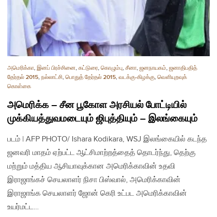
அமெரிக்கா
,
இனப் பிரச்சினை
,
கட்டுரை
,
கொழும்பு
,
சீனா
,
ஜனநாயகம்
,
ஜனாதிபதித்
தேர்தல் 2015
,
நல்லாட்சி
,
பொதுத் தேர்தல் 2015
,
வடக்கு-கிழக்கு
,
வௌியுறவுக்
கொள்கை
அமெரிக்க – சீன பூகோள அரசியல் போட்டியில்
முக்கியத்துவமடையும் ஜிபுத்தியும் – இலங்கையும்
படம் | AFP PHOTO/ Ishara Kodikara, WSJ இலங்கையில் கடந்த
ஜனவரி மாதம் ஏற்பட்ட ஆட்சிமாற்றத்தைத் தொடர்ந்து, தெற்கு
மற்றும் மத்திய ஆசியாவுக்கான அமெரிக்காவின் உதவி
இராஜாங்கச் செயலாளர் நிசா பிஸ்வால், அமெரிக்காவின்
இராஜாங்க செயலாளர் ஜோன் கெரி உட்பட அமெரிக்காவின்
உயர்மட்ட…