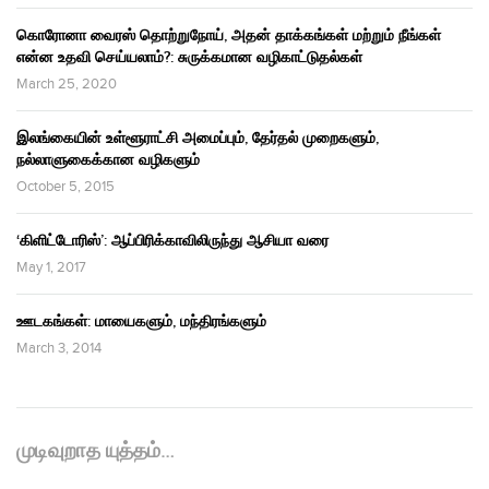
கொரோனா வைரஸ் தொற்றுநோய், அதன் தாக்கங்கள் மற்றும் நீங்கள்
என்ன உதவி செய்யலாம்?: சுருக்கமான வழிகாட்டுதல்கள்
March 25, 2020
இலங்கையின் உள்ளூராட்சி அமைப்பும், தேர்தல் முறைகளும்,
நல்லாளுகைக்கான வழிகளும்
October 5, 2015
‘கிளிட்டோரிஸ்’: ஆப்பிரிக்காவிலிருந்து ஆசியா வரை
May 1, 2017
ஊடகங்கள்: மாயைகளும், மந்திரங்களும்
March 3, 2014
முடிவுறாத யுத்தம்…