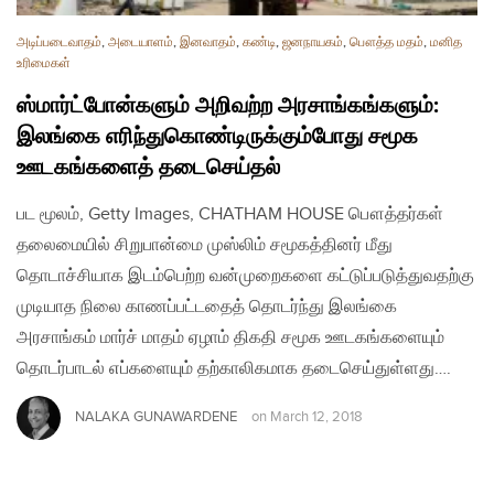
அடிப்படைவாதம்
,
அடையாளம்
,
இனவாதம்
,
கண்டி
,
ஜனநாயகம்
,
பௌத்த மதம்
,
மனித
உரிமைகள்
ஸ்மார்ட்போன்களும் அறிவற்ற அரசாங்கங்களும்:
இலங்கை எரிந்துகொண்டிருக்கும்போது சமூக
ஊடகங்களைத் தடைசெய்தல்
பட மூலம், Getty Images, CHATHAM HOUSE பௌத்தர்கள்
தலைமையில் சிறுபான்மை முஸ்லிம் சமூகத்தினர் மீது
தொடாச்சியாக இடம்பெற்ற வன்முறைகளை கட்டுப்படுத்துவதற்கு
முடியாத நிலை காணப்பட்டதைத் தொடர்ந்து இலங்கை
அரசாங்கம் மார்ச் மாதம் ஏழாம் திகதி சமூக ஊடகங்களையும்
தொடர்பாடல் எப்களையும் தற்காலிகமாக தடைசெய்துள்ளது….
NALAKA GUNAWARDENE
on
March 12, 2018