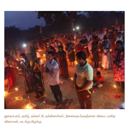
ஜனநாயகம்
,
தமிழ்
,
நல்லாட்சி
,
நல்லிணக்கம்
,
நினைவுகூர்வதற்கான உரிமை
,
மனித
உரிமைகள்
,
வடக்கு-கிழக்கு