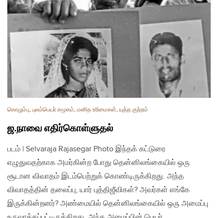
கொழும்பு
,
புலம்பெயர் சமூகம்
,
மனித உரிமைகள்
,
யுத்த குற்றம்
ஜ.நாவை எதிர்கொள்ளுதல்
படம் | Selvaraja Rajasegar Photo இந்தக் கட்டுரை
எழுதுவதற்காக அமர்கின்ற போது தென்னிலங்கையில் ஒரு
சூடான விவாதம் இடம்பெற்றுக் கொண்டிருக்கிறது. அந்த
விவாதத்தின் தலைப்பு, யார் புத்திஜீவிகள்? அவர்கள் எங்கே
இருக்கின்றனர்? அண்மையில் தென்னிலங்கையில் ஒரு அமைப்பு
உருவாக்கப்பட்டிருக்கிறது. அந்த அமைப்பின் பெயர்…