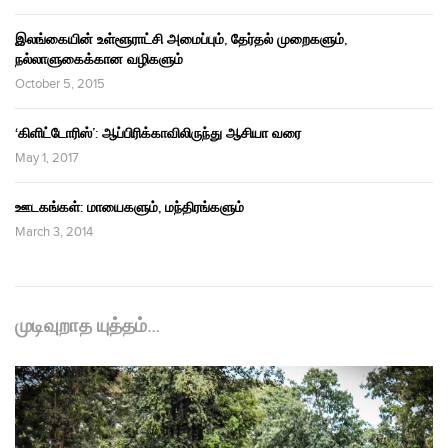
இலங்கையின் உள்ளூராட்சி அமைப்பும், தேர்தல் முறைகளும்,
நல்லாளுகைக்கான வழிகளும்
October 5, 2015
‘கிளிட்டோரிஸ்’: ஆப்பிரிக்காவிலிருந்து ஆசியா வரை
May 1, 2017
ஊடகங்கள்: மாயைகளும், மந்திரங்களும்
March 3, 2014
முடிவுறாத யுத்தம்…