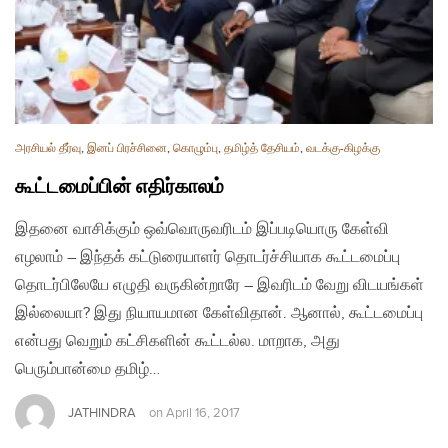
அரசியல் தீர்வு
,
இனப் பிரச்சினை
,
கொழும்பு
,
தமிழ்த் தேசியம்
,
வடக்கு-கிழக்கு
கூட்டமைப்பின் எதிர்காலம்
இதனை வாசிக்கும் ஒவ்வொருவரிடம் இப்படியொரு கேள்வி
எழலாம் – இந்தக் கட்டுரையாளர் தொடர்ச்சியாக கூட்டமைப்பு
தொடர்பிலேயே எழுதி வருகின்றாரே – இவரிடம் வேறு விடயங்கள்
இல்லையா? இது நியாயமான கேள்விதான். ஆனால், கூட்டமைப்பு
என்பது வெறும் கட்சிகளின் கூட்டல்ல. மாறாக, அது
பெரும்பான்மை தமிழ்…
JATHINDRA
on
April 16, 2017