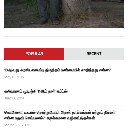
POPULAR
RECENT
19ஆவது அரசியலமைப்பு திருத்தம் உண்மையில் சாதித்தது என்ன?
May 6, 2015
கலியாணம் முடிஞ்சி 11ஆம் நாள் எய்ட்ஸ்!
July 10, 2014
கொரோனா வைரஸ் தொற்றுநோய், அதன் தாக்கங்கள் மற்றும் நீங்கள்
என்ன உதவி செய்யலாம்?: சுருக்கமான வழிகாட்டுதல்கள்
March 25, 2020