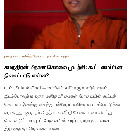
ஜனநாயகம்
,
தமிழ்த் தேசியம்
,
புலம்பெயர் சமூகம்
சுமந்திரன் மீதான கொலை முயற்சி: கூட்டமைப்பின்
நிலைப்பாடு என்ன?
படம் | SrilankaBrief அரசாங்கம் எதிர்வரும் மார்ச் மாதம்
இடம்பெறவுள்ள ஜ.நா. மனித உரிமைகள் பேரவையின் கூட்டத்
தொடரை இலக்கு வைத்து பல்வேறு பணிகளை முன்னெடுத்து
வருகிறது. ஒருபுறம் அதற்கான வீட்டு வேலைகளை செய்து
கொண்டும், மறுபுறம் பேரவையின் உறுப்பு நாடுகளுடனான
இராஜதந்திர நெருக்கங்களை…