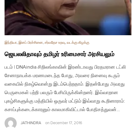
இந்தியா
,
இனப் பிரச்சினை
,
சர்வதேச உறவு
,
வடக்கு-கிழக்கு
ஜெயலலிதாவும் தமிழர் உரிமைசார் அரசியலும்
படம் | DNAindia சிறிலங்காவின் இரண்டாவது பிரதமரான டட்லி
சேனாநாயக்க மரணமடைந்த போது, அவரை நினைவு கூரும்
வகையில் நிகழ்வொன்று இடம்பெற்றதாம். இதன்போது அவரது
பெருமைகள் பற்றி பலரும் பேசியிருக்கின்றனர். இவ்வாறான
புகழ்சிகளுக்கு மத்தியில் ஒருவர் மட்டும் இவ்வாறு கூறினாராம்:
கசாப்புக்கடைக்காரனும் காலமாகிவிட்டால் போதிசத்துவன்…
JATHINDRA
on
December 17, 2016