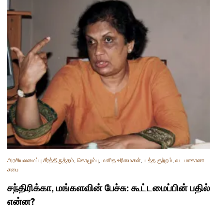
அரசியலமைப்பு சீர்த்திருத்தம்
,
கொழும்பு
,
மனித உரிமைகள்
,
யுத்த குற்றம்
,
வட மாகாண
சபை
சந்திரிக்கா, மங்களவின் பேச்சு: கூட்டமைப்பின் பதில்
என்ன?