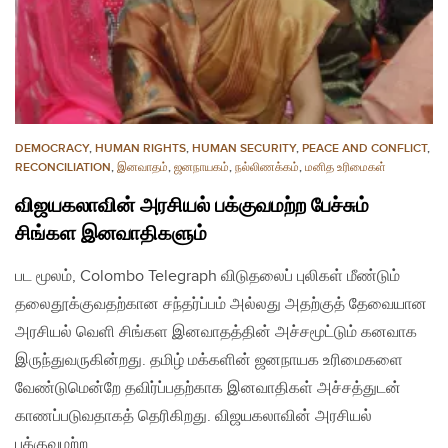
DEMOCRACY
,
HUMAN RIGHTS
,
HUMAN SECURITY
,
PEACE AND CONFLICT
,
RECONCILIATION
,
இனவாதம்
,
ஜனநாயகம்
,
நல்லிணக்கம்
,
மனித உரிமைகள்
விஜயகலாவின் அரசியல் பக்குவமற்ற பேச்சும்
சிங்கள இனவாதிகளும்
பட மூலம், Colombo Telegraph விடுதலைப் புலிகள் மீண்டும்
தலைதூக்குவதற்கான சந்தர்ப்பம் அல்லது அதற்குத் தேவையான
அரசியல் வெளி சிங்கள இனவாதத்தின் அச்சமூட்டும் கனவாக
இருந்துவருகின்றது. தமிழ் மக்களின் ஜனநாயக உரிமைகளை
வேண்டுமென்றே தவிர்ப்பதற்காக இனவாதிகள் அச்சத்துடன்
காணப்படுவதாகத் தெரிகிறது. விஜயகலாவின் அரசியல்
பக்குவமற்ற…