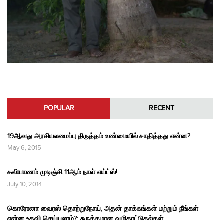
POPULAR
RECENT
19ஆவது அரசியலமைப்பு திருத்தம் உண்மையில் சாதித்தது என்ன?
May 6, 2015
கலியாணம் முடிஞ்சி 11ஆம் நாள் எய்ட்ஸ்!
July 10, 2014
கொரோனா வைரஸ் தொற்றுநோய், அதன் தாக்கங்கள் மற்றும் நீங்கள்
என்ன உதவி செய்யலாம்?: சுருக்கமான வழிகாட்டுதல்கள்