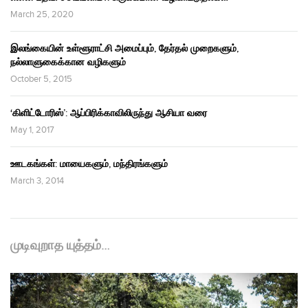
March 25, 2020
இலங்கையின் உள்ளூராட்சி அமைப்பும், தேர்தல் முறைகளும்,
நல்லாளுகைக்கான வழிகளும்
October 5, 2015
‘கிளிட்டோரிஸ்’: ஆப்பிரிக்காவிலிருந்து ஆசியா வரை
May 1, 2017
ஊடகங்கள்: மாயைகளும், மந்திரங்களும்
March 3, 2014
முடிவுறாத யுத்தம்…