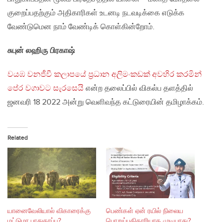
குறைப்பதற்கும் அதிகாரிகள் உடனடி நடவடிக்கை எடுக்க
வேண்டுமென நாம் வேண்டிக் கொள்கின்றோம்.
சுபுன் லஹிரு பிரகாஷ்
වයඹ වනජීවී කලාපයේ ප්‍රධාන අලිමංකඩක් අවහිර කරමින්
පේර වගාවට සැරසෙයි
என்ற தலைப்பில் விகல்ப தளத்தில்
ஜனவரி 18 2022 அன்று வெளிவந்த கட்டுரையின் தமிழாக்கம்.
Related
யானைவேலியால் விகாரைக்கு
பெண்கள் ஏன் ரயில் நிலைய
மட்டுமா பாதுகாப்பு?
பொறுப்பதிகாரியாக முடியாது?