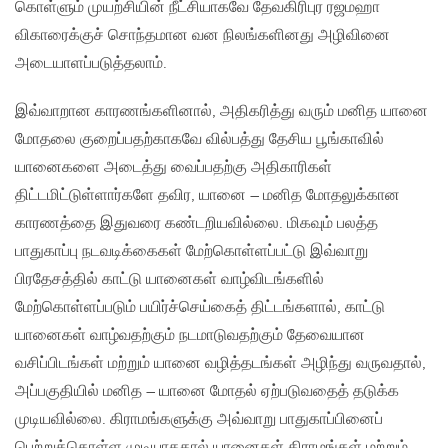
கொள்ளும் முயற்சியின் நீட்சியாகவே தேவகிரிபுர ரஜமஹா
விகாரைக்குச் சொந்தமான வன நிலங்களினது அழிவினை
அடையாளப்படுத்தலாம்.
இவ்வாறான காரணங்களினால், அதிகரித்து வரும் மனித யானை
மோதலை குறைப்பதற்காகவே வில்பத்து தேசிய பூங்காவில்
யானைகளை அடைத்து வைப்பதற்கு அதிகாரிகள்
திட்டமிட்டுள்ளார்களே தவிர, யானை – மனித மோதலுக்கான
காரணத்தை இதுவரை கண்டறியவில்லை. மிகவும் பலத்த
பாதுகாப்பு நடவடிக்கைகள் மேற்கொள்ளப்பட்டு இவ்வாறு
பிரதேசத்தில் காட்டு யானைகள் வாழ்விடங்களில்
மேற்கொள்ளப்படும் பயிர்ச்செய்கைத் திட்டங்களால், காட்டு
யானைகள் வாழ்வதற்கும் நடமாடுவதற்கும் தேவையான
வசிப்பிடங்கள் மற்றும் யானை வழித்தடங்கள் அழிந்து வருவதால்,
அப்பகுதியில் மனித – யானை மோதல் ஏற்படுவதைத் தடுக்க
முடியவில்லை. கிராமங்களுக்கு அவ்வாறு பாதுகாப்பினைப்
பெற்றுக்கொள்ள முடியாததால் யானைகள் கிராமங்கள் மற்றும்