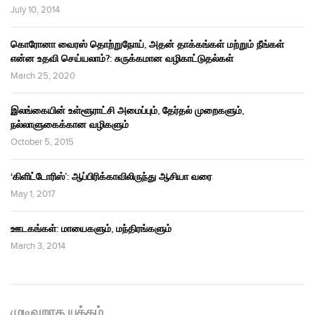
July 10, 2014
கொரோனா வைரஸ் தொற்றுநோய், அதன் தாக்கங்கள் மற்றும் நீங்கள்
என்ன உதவி செய்யலாம்?: சுருக்கமான வழிகாட்டுதல்கள்
March 25, 2020
இலங்கையின் உள்ளூராட்சி அமைப்பும், தேர்தல் முறைகளும்,
நல்லாளுகைக்கான வழிகளும்
October 5, 2015
‘கிளிட்டோரிஸ்’: ஆப்பிரிக்காவிலிருந்து ஆசியா வரை
May 1, 2017
ஊடகங்கள்: மாயைகளும், மந்திரங்களும்
March 3, 2014
முடிவுறாத யுத்தம்…