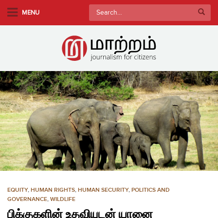
S
Search
MENU
k
for:
i
p
t
o
m
a
i
n
c
o
n
t
e
n
EQUITY
,
HUMAN RIGHTS
,
HUMAN SECURITY
,
POLITICS AND
t
GOVERNANCE
,
WILDLIFE
பிக்குகளின் உதவியுடன் யானை