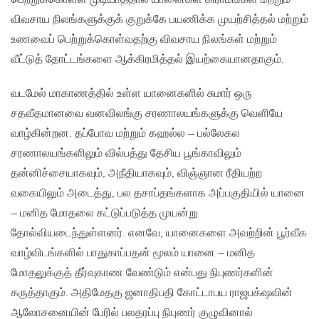
விவசாய நிலங்களுக்குக் குறுக்கே பயணிக்க முயற்சித்தல் மற்றும்
உணவைப் பெற்றுக்கொள்வதற்கு விவசாய நிலங்கள் மற்றும்
வீட்டுத் தோட்டங்களை ஆக்கிரமித்தல் இயற்கையானதாகும்.
வடமேல் மாகாணத்தில் உள்ள யானைகளில் சுமார் ஒரு
சதவீதமானவை வனவிலங்கு சரணாலயங்களுக்கு வெளியே
வாழ்கின்றன. தப்போவ மற்றும் கஹல்ல – பல்லேகல
சரணாலயங்களிலும் வில்பத்து தேசிய பூங்காவிலும்
தன்னிச்சையாகவும், அநீதியாகவும், விஞ்ஞான ரீதியற்ற
வகையிலும் அடைத்து, பல தசாப்தங்களாக அப்பகுதியில் யானை
– மனித மோதலை கட்டுப்படுத்த முயன்று
தோல்வியடைந்துள்ளனர். எனவே, யானைகளை அவற்றின் பூர்வீக
வாழ்விடங்களில் பாதுகாப்பதன் மூலம் யானை – மனித
மோதலுக்குத் தீர்வுகாண வேண்டும் என்பது நிபுணர்களின்
கருத்தாகும். அதிமேதகு ஜனாதிபதி கோட்டாபய ராஜபக்‌ஷவின்
ஆலோசனையின் பேரில் பலதரப்பு நிபுணர் குழுவினால்