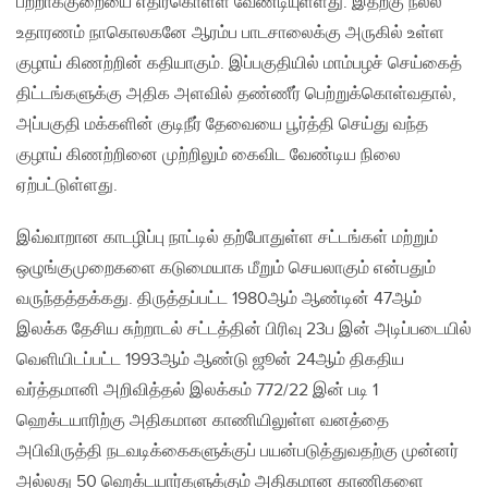
பற்றாக்குறையை எதிர்கொள்ள வேண்டியுள்ளது. இதற்கு நல்ல
உதாரணம் நாகொலகனே ஆரம்ப பாடசாலைக்கு அருகில் உள்ள
குழாய் கிணற்றின் கதியாகும். இப்பகுதியில் மாம்பழச் செய்கைத்
திட்டங்களுக்கு அதிக அளவில் தண்ணீர் பெற்றுக்கொள்வதால்,
அப்பகுதி மக்களின் குடிநீர் தேவையை பூர்த்தி செய்து வந்த
குழாய் கிணற்றினை முற்றிலும் கைவிட வேண்டிய நிலை
ஏற்பட்டுள்ளது.
இவ்வாறான காடழிப்பு நாட்டில் தற்போதுள்ள சட்டங்கள் மற்றும்
ஒழுங்குமுறைகளை கடுமையாக மீறும் செயலாகும் என்பதும்
வருந்தத்தக்கது. திருத்தப்பட்ட 1980ஆம் ஆண்டின் 47ஆம்
இலக்க தேசிய சுற்றாடல் சட்டத்தின் பிரிவு 23ப இன் அடிப்படையில்
வெளியிடப்பட்ட 1993ஆம் ஆண்டு ஜூன் 24ஆம் திகதிய
வர்த்தமானி அறிவித்தல் இலக்கம் 772/22 இன் படி 1
ஹெக்டயாரிற்கு அதிகமான காணியிலுள்ள வனத்தை
அபிவிருத்தி நடவடிக்கைகளுக்குப் பயன்படுத்துவதற்கு முன்னர்
அல்லது 50 ஹெக்டயார்களுக்கும் அதிகமான காணிகளை