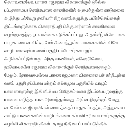
தொரவமைலேவ புராண ரஜமஹா விகாரைக்குச் (திஸ்ஸ
பப்பதாராமய) சொந்தமான காணிகளில் அமைந்துள்ள காடுகளை
அழித்து பல்வேறு தனியார் நிறுவனங்களுக்கு பயிர்ச்செய்கைத்
திட்டங்களுக்காக விகாராதிபதி பிக்குமாரினால் காணிகளை
வழங்குவதற்கு நடவடிக்கை எடுக்கப்பட்டது. அதன்கீழ் விசேடமாக
பாழுகடவல வாவிக்கு மேல் அமைந்துள்ள யானைகளின் விசேட
வாழிடமாகவுள்ள வனப்பகுதி புல்டோசர்களாலும்
அழிக்கப்பட்டுள்ளது. அந்த காணிகள், எஹெடுவெவ,
நாகொலகனே ரஜமஹா விகாரைக்குச் சொந்தமானதாகும்.
மேலும், தோரவமைலேவ புராண ரஜமஹா விகாரையைச் சுற்றியுள்ள
வனப் பகுதி தப்போவ மற்றும் கல்கமுவ பகுதியில் வாழும்
யானைகளுக்கு இகினிமிடிய பிரதேசம் வரை இடம்பெயருவதற்கு
யானை வழித்தடமாக அமைந்துள்ளது. அவ்வாறிருக்கும் போது,
வடமேல் வனஜீவராசிகள் வலயத்தைப் பாதுகாப்பதற்கு அத்தகைய
காட்டு யானைகளின் வாழிடங்களை கம்பனி உரிமையாளர்களுக்கு
வழங்கி விகாராதிபதிகள் தமது நிதியைப் பலப்படுத்திக்