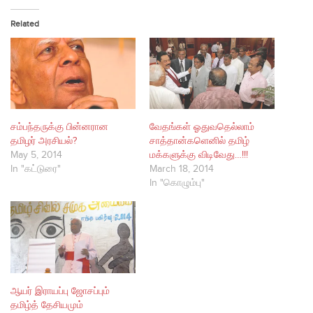
Related
சம்பந்தருக்கு பின்னரான
வேதங்கள் ஓதுவதெல்லாம்
தமிழர் அரசியல்?
சாத்தான்களெனில் தமிழ்
May 5, 2014
மக்களுக்கு விடிவேது…!!!
In "கட்டுரை"
March 18, 2014
In "கொழும்பு"
ஆயர் இராயப்பு ஜோசப்பும்
தமிழ்த் தேசியமும்