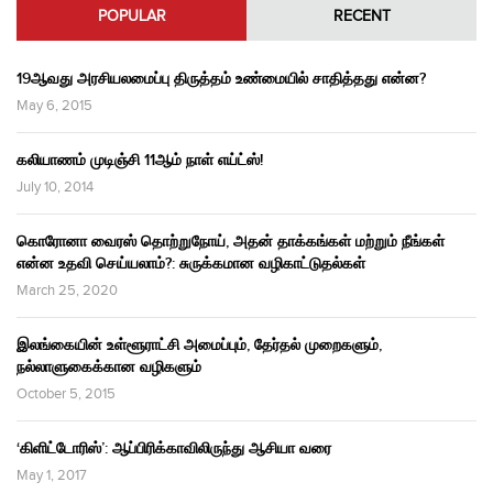
POPULAR
RECENT
19ஆவது அரசியலமைப்பு திருத்தம் உண்மையில் சாதித்தது என்ன?
May 6, 2015
கலியாணம் முடிஞ்சி 11ஆம் நாள் எய்ட்ஸ்!
July 10, 2014
கொரோனா வைரஸ் தொற்றுநோய், அதன் தாக்கங்கள் மற்றும் நீங்கள்
என்ன உதவி செய்யலாம்?: சுருக்கமான வழிகாட்டுதல்கள்
March 25, 2020
இலங்கையின் உள்ளூராட்சி அமைப்பும், தேர்தல் முறைகளும்,
நல்லாளுகைக்கான வழிகளும்
October 5, 2015
‘கிளிட்டோரிஸ்’: ஆப்பிரிக்காவிலிருந்து ஆசியா வரை
May 1, 2017