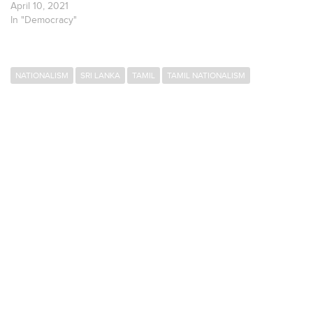
April 10, 2021
In "Democracy"
NATIONALISM
SRI LANKA
TAMIL
TAMIL NATIONALISM