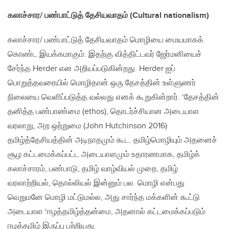
கலாச்சார/ பண்பாட்டுத் தேசியவாதம்
(
Cultural nationalism
)
கலாச்சார/ பண்பாட்டுத் தேசியவாதம் மொழியை மையமாகக்
கொண்ட இயக்கமாகும். இதற்கு வித்திட்டவர் ஜேர்மனியைச்
சேர்ந்த Herder என அறியப்படுகின்றது. Herder ஐப்
பொறுத்தவரையில் மொழிதான் ஒரு தேசத்தின் உள்ளுணர்
நிலையை வெளிப்படுத்த வல்லது எனக் கூறுகின்றார். ‘தேசத்தின்
தனித்த பண்பாண்மை (ethos), தொடர்ச்சியான அடையாள
வரலாறு, அற ஒற்றுமை (John Hutchinson 2016)
தமிழ்த்தேசியத்தின் அடிநாதமும் கூட. தமிழ்மொழியும் அதனைச்
சூழ கட்டமைக்கப்பட்ட அடையாளமும் உதாரணமாக, தமிழ்க்
கலாச்சாரம், பண்பாடு, தமிழ் வாழ்வியல் முறை, தமிழ்
வரலாற்றியல், தொல்லியல் இன்னும் பல. மொழி என்பது
வெறுமனே மொழி மட்டுமல்ல, அது சார்ந்த மக்களின் கூட்டு
அடையாள ‘ஈழத்தமிழ்த்தன்மை, அதனால் கட்டமைக்கப்படும்
ஈழத்தமிழ் இருப்பு பற்றியது.