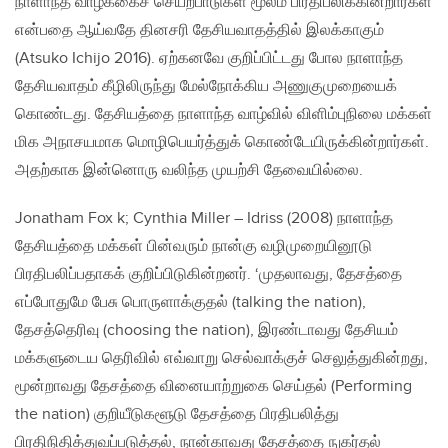
நாளாந்த வாழ்க்கைச் செயற்பாடுகள் மூலம் பிரதிபலிக்கின்றார்கள்
என்பதை ஆய்வதே தினசரி தேசியவாதத்தில் இலக்காகும்
(Atsuko Ichijo 2016). ஏற்கனவே குறிப்பிட்டது போல நாளாந்த
தேசியவாதம் கீழிலிருந்து மேல்நோக்கிய அணுகுமுறையைக்
கொண்டது. தேசியத்தை நாளாந்த வாழ்வில் விளிம்புநிலை மக்கள்
மிக அநாசயமாக மொழிபெயர்த்துக் கொண்டேயிருக்கின்றார்கள்.
அதற்காக இன்னொரு வலிந்த முயற்சி தேவையில்லை.
Jonatham Fox k; Cynthia Miller – Idriss (2008) நாளாந்த
தேசியத்தை மக்கள் பின்வரும் நான்கு வழிமுறையினூடு
பிரதிபலிப்பதாகக் குறிப்பிடுகின்றனர். ‘முதலாவது, தேசத்தை
எப்போதுமே பேசு பொருளாக்குதல் (talking the nation),
தேசத்தெரிவு (choosing the nation), இரண்டாவது தேசியம்
மக்களுடைய தெரிவில் எவ்வாறு செல்வாக்குச் செலுத்துகின்றது,
மூன்றாவது தேசத்தை வினையாற்றுகை செய்தல் (Performing
the nation) குறியீடுகளூடு தேசத்தை பிரதிபலித்து
பிரதிநிதித்துவப்படுத்தல், நான்காவது தேசத்தை நுகர்தல்