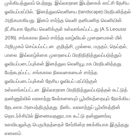
முக்கியத்துவம் பெற்றது. இவ்வாறான இயற்கைக் காட்சி தேசிய
ஓவியப்பரப்பில், ‘இனத்துவவெளியை (landscape) பிரதிபலித்தல்
அதிகமாகியது. இனம் சார்ந்த வெளி தனிமனித வெளியின்
நீட்சியாக தேசிய வெளிக்குள் உள்வாங்கப்பட்டது (A.S.Leoussi
2016). சங்ககால நிலம் சார்ந்த வாழ்வியல் முறைமைகள் மீள்
அறிமுகம் செய்யப்பட்டன. குறிஞ்சி, முல்லை, மருதம், நெய்தல்,
பாலை. இவ்வாழ்க்கை முறையைப் பிரதிநிதித்துவப்படுத்தும்
ஓவியப்படைப்புக்கள் இனத்துவ வெளியூடாக பிரதிபலித்தது.
மேற்கூறப்பட்ட சங்ககால நிலவகையைச் சார்ந்த
ஓவியப்படைப்புக்கள் தேசிய ஓவியப் பரப்பிற்குள்
உள்வாங்கப்பட்டன. இவ்வாறான பிரதிநித்துவப்படுத்தல் கூட்டுத்
தண்ணுர்வில் வரலாற்று வேர்களையும் பூர்வீகத்தையும் நோக்கிய
தேடலாக அமைந்திருந்தது. நீண்ட வரலாற்றுப் பூர்வீகத்தின்
தொடர்ச்சியில் இணைவதனூடாக கூட்டு தன்னுணர்வு
உளவியலுக்கு பெருமிதத்தைச் சேர்கின்ற ஊக்கியாக இருந்தது
எனலாம்.