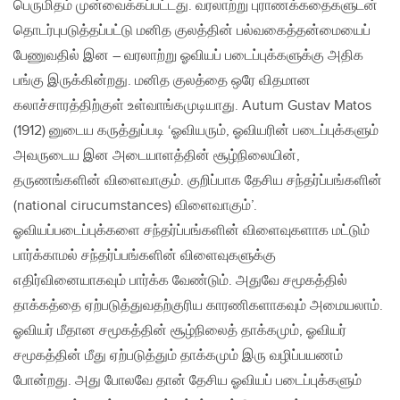
பெருமிதம் முன்வைக்கப்பட்டது. வரலாற்று புராணக்கதைகளுடன்
தொடர்புபடுத்தப்பட்டு மனித குலத்தின் பல்வகைத்தன்மையைப்
பேணுவதில் இன – வரலாற்று ஓவியப் படைப்புக்களுக்கு அதிக
பங்கு இருக்கின்றது. மனித குலத்தை ஒரே விதமான
கலாச்சாரத்திற்குள் உள்வாங்கமுடியாது. Autum Gustav Matos
(1912) னுடைய கருத்துப்படி ‘ஓவியரும், ஓவியரின் படைப்புக்களும்
அவருடைய இன அடையாளத்தின் சூழ்நிலையின்,
தருணங்களின் விளைவாகும். குறிப்பாக தேசிய சந்தர்ப்பங்களின்
(national cirucumstances) விளைவாகும்’.
ஓவியப்படைப்புக்களை சந்தர்ப்பங்களின் விளைவுகளாக மட்டும்
பார்க்காமல் சந்தர்ப்பங்களின் விளைவுகளுக்கு
எதிர்வினையாகவும் பார்க்க வேண்டும். அதுவே சமூகத்தில்
தாக்கத்தை ஏற்படுத்துவதற்குரிய காரணிகளாகவும் அமையலாம்.
ஓவியர் மீதான சமூகத்தின் சூழ்நிலைத் தாக்கமும், ஓவியர்
சமூகத்தின் மீது ஏற்படுத்தும் தாக்கமும் இரு வழிப்பயணம்
போன்றது. அது போலவே தான் தேசிய ஓவியப் படைப்புக்களும்