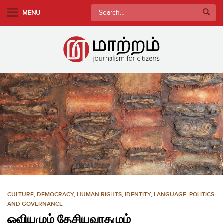
S
Search
MENU
k
for:
i
p
t
o
m
a
i
n
c
o
n
t
e
n
CULTURE
,
DEMOCRACY
,
HUMAN RIGHTS
,
IDENTITY
,
LANGUAGE
,
POLITICS
t
AND GOVERNANCE
ஓவியமும் தேசியவாதமும்