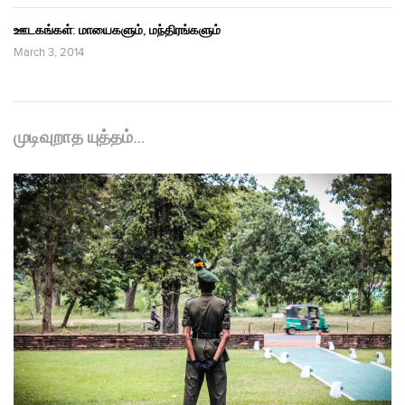
ஊடகங்கள்: மாயைகளும், மந்திரங்களும்
March 3, 2014
முடிவுறாத யுத்தம்…