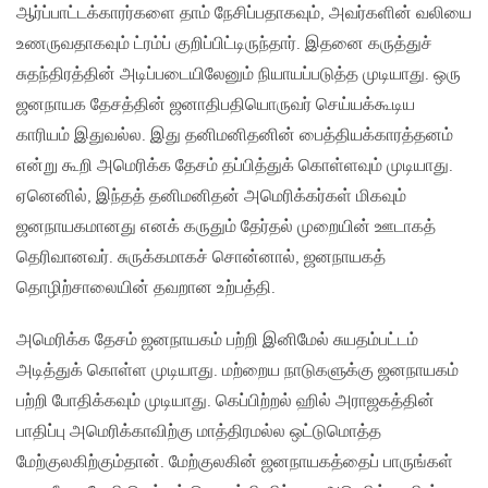
ஆர்ப்பாட்டக்காரர்களை தாம் நேசிப்பதாகவும், அவர்களின் வலியை
உணருவதாகவும் ட்ரம்ப் குறிப்பிட்டிருந்தார். இதனை கருத்துச்
சுதந்திரத்தின் அடிப்படையிலேனும் நியாயப்படுத்த முடியாது. ஒரு
ஜனநாயக தேசத்தின் ஜனாதிபதியொருவர் செய்யக்கூடிய
காரியம் இதுவல்ல. இது தனிமனிதனின் பைத்தியக்காரத்தனம்
என்று கூறி அமெரிக்க தேசம் தப்பித்துக் கொள்ளவும் முடியாது.
ஏனெனில், இந்தத் தனிமனிதன் அமெரிக்கர்கள் மிகவும்
ஜனநாயகமானது எனக் கருதும் தேர்தல் முறையின் ஊடாகத்
தெரிவானவர். சுருக்கமாகச் சொன்னால், ஜனநாயகத்
தொழிற்சாலையின் தவறான உற்பத்தி.
அமெரிக்க தேசம் ஜனநாயகம் பற்றி இனிமேல் சுயதம்பட்டம்
அடித்துக் கொள்ள முடியாது. மற்றைய நாடுகளுக்கு ஜனநாயகம்
பற்றி போதிக்கவும் முடியாது. கெப்பிற்றல் ஹில் அராஜகத்தின்
பாதிப்பு அமெரிக்காவிற்கு மாத்திரமல்ல ஒட்டுமொத்த
மேற்குலகிற்கும்தான். மேற்குலகின் ஜனநாயகத்தைப் பாருங்கள்