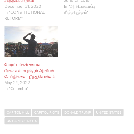
சாத்தியப்பாடுகள்
June 21, 2015
December 31, 2020
In "அரசியலமைப்பு
In "CONSTITUTIONAL
சீர்த்திருத்தம்"
REFORM"
போராட்டங்கள் ஊடாக
பிரசைகள் வழங்கும் அரசியல்
செய்திகளை புரிந்துகொள்ளல்
May 24, 2022
In "Colombo"
CAPITOL HILL
CAPITOL RIOTS
DONALD TRUMP
UNITED STATES
US CAPITOL RIOTS