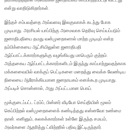
நிராகரித்ததால் அமெரிக்க ஜனநாயகம் காப்பாற்றப்பட்டு விட்டது
என்று வாதிடுகிறார்கள்.
இந்தச் சம்பவத்தை அவ்வளவு இலகுவாகக் கடந்து போக
முடியாது. அரசியல் யாப்பிற்கு அமைவாக தெரிவு செய்யப்படும்
ஜனாதிபதியை தமது வன்முறைகளால் மாற்ற முடியும் என்ற
நம்பிக்கையை ஆட்சியிலுள்ள ஜனாதிபதி
ஆர்ப்பாட்டக்காரர்களுக்கு வழங்கியது மாபெரும் குற்றம்.
அத்தகைய ஆர்ப்பாட்டக்காரர்களிடம் இருந்து காப்பாற்றுவதற்காக
மக்களவையில் வாக்குப் பெட்டிகளை மறைத்து வைக்க வேண்டிய
நிலையை ஆரோக்கியமான ஜனநாயகம் எனக்கூற முடியாது.
அப்படிச் சொன்னால், அது அப்பட்டமான பொய்.
மூக்குடைப்பட்ட ட்ரம்ப், பின்னர் வீடியோ செய்தியின் மூலம்
கெப்பிற்றல் வன்முறைகளைக் கண்டித்தது என்னவோ உண்மை
தான். எனினும், கலகக்காரர்கள் உள்ளே இருந்த சமயம்,
அவர்களை ஆதரித்து ட்விற்றரில் பதிவு இட்டிருந்தார்.