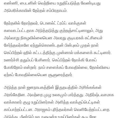
எண்ணி, பைடனின் வெற்றியை உறுதிப்படுத்த வேண்டியது
அமெரிக்காவின் தேர்தல் சம்பிரதாயம்.
தேர்தலில் தோற்றவர், டொனல்ட் ட்ரம்ப். வாக்குகள்
களவாடப்பட்டதாக அடுத்தடுத்து குற்றஞ்சாட்டினாலும், அது
அவ்வாறு நிகழவில்லையென அவரது குடியரசுக் கட்சியைச்
சேர்ந்தவர்களே ஏற்றுக்கொண்டதன் பின்புலம் முதல் நாள்
கெப்பிற்றல் ஹில் கட்டடத்திற்கு முன்னால் மக்களைக் கூட்டினார்.
உணர்ச்சி ததும்பப் பேசினார். கெப்பிற்றல் நோக்கி போகப்
போகிறோம் என்றார். நாம் சளைக்கப் போவதில்லை, தோல்வியை
ஏற்கப் போவதில்லையென சூளுரைத்தார்.
அடுத்த நாள் ஜனநாயகத்தின் இருதயத்தில் அசிங்கங்கள்
அரங்கேறின. அவற்றை முழு உலகமும் பார்த்தது. அதிர்ஷ்டவசமாக
வாக்காளர் குழு உறுப்பினர்கள் அளித்த வாக்குப்பெட்டிகள்
காப்பாற்றப்பட்டன. அராஜகம் புரிந்தவர்கள் வெளியேற்றப்பட்டதை
அடுத்து, மீண்டும் நாடாளுமன்ற உறுப்பினர்கள் கூடி ஜோ