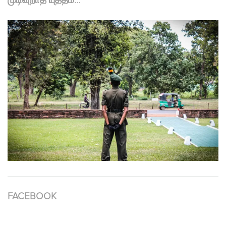
முடிவுறாத யுத்தம்…
FACEBOOK