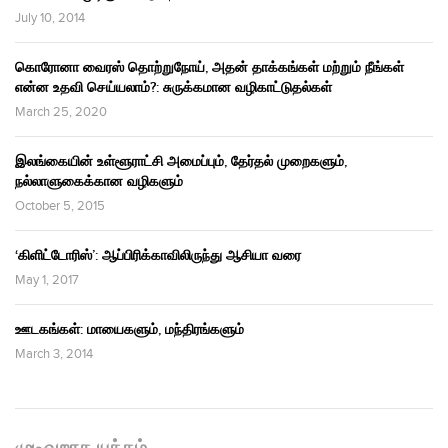
July 10, 2014
கொரோனா வைரஸ் தொற்றுநோய், அதன் தாக்கங்கள் மற்றும் நீங்கள்
என்ன உதவி செய்யலாம்?: சுருக்கமான வழிகாட்டுதல்கள்
March 25, 2020
இலங்கையின் உள்ளூராட்சி அமைப்பும், தேர்தல் முறைகளும்,
நல்லாளுகைக்கான வழிகளும்
October 5, 2015
‘கிளிட்டோரிஸ்’: ஆப்பிரிக்காவிலிருந்து ஆசியா வரை
May 1, 2017
ஊடகங்கள்: மாயைகளும், மந்திரங்களும்
March 3, 2014