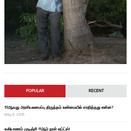
POPULAR
RECENT
19ஆவது அரசியலமைப்பு திருத்தம் உண்மையில் சாதித்தது என்ன?
May 6, 2015
கலியாணம் முடிஞ்சி 11ஆம் நாள் எய்ட்ஸ்!