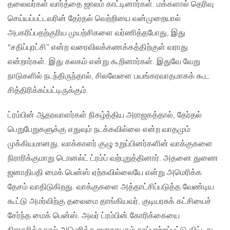
தலைவர்கள் வார்த்தை ஜாலம் காட்டினார்கள். மக்களால் தெரிவு
செய்யப்பட்டவரின் தேர்தல் வெற்றியை வன்முறையால்
அபகரிப்பதற்குரிய முயற்சிகளை வர்ணித்தபோது, இது
“சதிப்புரட்சி” என்ற வரைவிலக்கணக்கத்திற்குள் வராது
என்றார்கள். இது கலகம் என்று கூறினார்கள். இதுவே வேறு
நாடுகளில் நடந்திருந்தால், சிலவேளை பயங்கரவாதமாகக் கூட
சித்திரிக்கப்பட்டிருக்கும்.
ட்ரம்பின் ஆதரவாளர்கள் நிகழ்த்திய அராஜகத்தால், தேர்தல்
பெறுபேறுகளுக்கு எதுவும் நடக்கவில்லை என்ற வாதமும்
முக்கியமானது. வாக்காளர் குழு உறுப்பினர்களின் வாக்குகளை
நிராரிக்குமாறு டொனல்ட் ட்ரம்ப் வற்புறுத்தினார். அதனை துணை
ஜனாதிபதி மைக் பென்ஸ் ஏற்கவில்லையே என்று அமெரிக்க
தேசம் வாதிடுகிறது. வாக்குகளை அத்தாட்சிப்படுத்த வேண்டிய
கூட்டு அமர்விற்கு தலைமை தாங்கியவர், குடியரசுக் கட்சியைச்
சேர்ந்த மைக் பென்ஸ். அவர் ட்ரம்பின் கோரிக்கையை