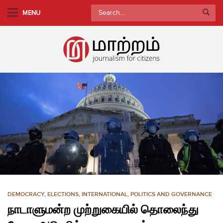
S
Search
MENU
k
for:
i
p
t
o
m
a
i
n
c
o
n
t
e
n
DEMOCRACY
,
ELECTIONS
,
INTERNATIONAL
,
POLITICS AND GOVERNANCE
t
நாடாளுமன்ற முற்றுகையில் தொலைந்து