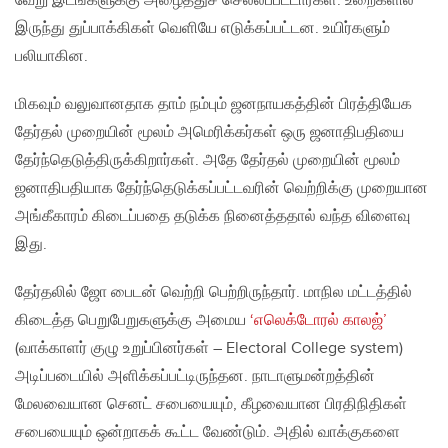
வேறு இடங்களுக்கு அழைத்துச் செல்லப்பட்டார்கள். உறைகளில்
இருந்து துப்பாக்கிகள் வெளியே எடுக்கப்பட்டன. உயிர்களும்
பலியாகின.
மிகவும் வலுவானதாக தாம் நம்பும் ஜனநாயகத்தின் பிரத்தியேக
தேர்தல் முறையின் மூலம் அமெரிக்கர்கள் ஒரு ஜனாதிபதியை
தேர்ந்தெடுத்திருக்கிறார்கள். அதே தேர்தல் முறையின் மூலம்
ஜனாதிபதியாக தேர்ந்தெடுக்கப்பட்டவரின் வெற்றிக்கு முறையான
அங்கீகாரம் கிடைப்பதை தடுக்க நினைத்ததால் வந்த விளைவு
இது.
தேர்தலில் ஜோ பைடன் வெற்றி பெற்றிருந்தார். மாநில மட்டத்தில்
கிடைத்த பெறுபேறுகளுக்கு அமைய
‘எலெக்டோரல் காலஜ்’
(வாக்காளர் குழு உறுப்பினர்கள் – Electoral College system)
அடிப்படையில் அளிக்கப்பட்டிருந்தன. நாடாளுமன்றத்தின்
மேலவையான செனட் சபையையும், கீழவையான பிரதிநிதிகள்
சபையையும் ஒன்றாகக் கூட்ட வேண்டும். அதில் வாக்குகளை