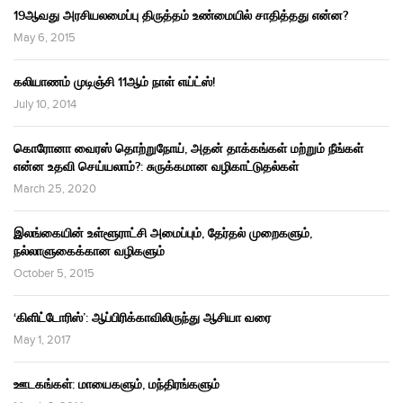
19ஆவது அரசியலமைப்பு திருத்தம் உண்மையில் சாதித்தது என்ன?
May 6, 2015
கலியாணம் முடிஞ்சி 11ஆம் நாள் எய்ட்ஸ்!
July 10, 2014
கொரோனா வைரஸ் தொற்றுநோய், அதன் தாக்கங்கள் மற்றும் நீங்கள்
என்ன உதவி செய்யலாம்?: சுருக்கமான வழிகாட்டுதல்கள்
March 25, 2020
இலங்கையின் உள்ளூராட்சி அமைப்பும், தேர்தல் முறைகளும்,
நல்லாளுகைக்கான வழிகளும்
October 5, 2015
‘கிளிட்டோரிஸ்’: ஆப்பிரிக்காவிலிருந்து ஆசியா வரை
May 1, 2017
ஊடகங்கள்: மாயைகளும், மந்திரங்களும்