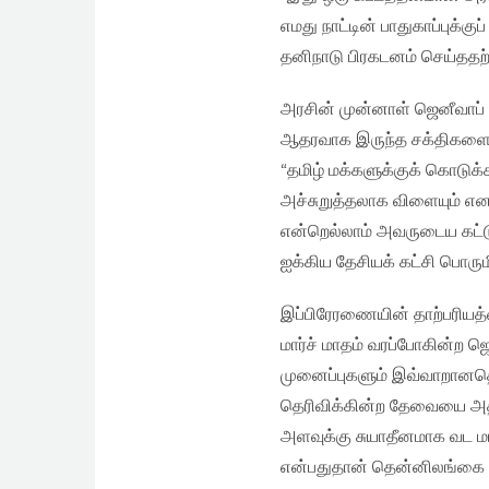
எமது நாட்டின் பாதுகாப்புக்க
தனிநாடு பிரகடனம் செய்ததற்கு
அரசின் முன்னாள் ஜெனீவாப் ப
ஆதரவாக இருந்த சக்திகளையும்
“தமிழ் மக்களுக்குக் கொடுக்க
அச்சுறுத்தலாக விளையும் எனக
என்றெல்லாம் அவருடைய கட்
ஐக்கிய தேசியக் கட்சி பொரும
இப்பிரேரணையின் தாற்பரி
மார்ச் மாதம் வரப்போகின்ற ஜ
முனைப்புகளும் இவ்வாறான
தெரிவிக்கின்ற தேவையை அதற
அளவுக்கு சுயாதீனமாக வட 
என்பதுதான் தென்னிலங்கை இ