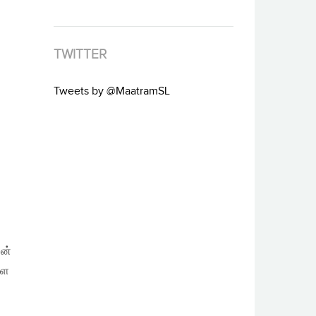
TWITTER
Tweets by @MaatramSL
ின்
்ள