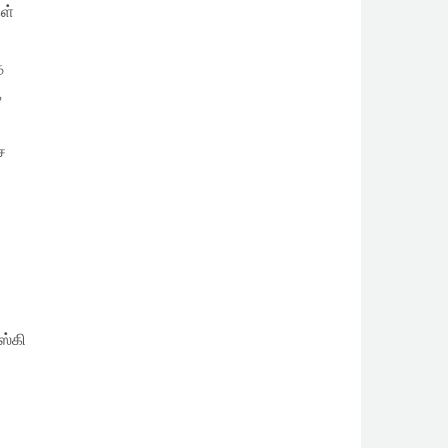
ள்
த
க
ச
ஸ்கி