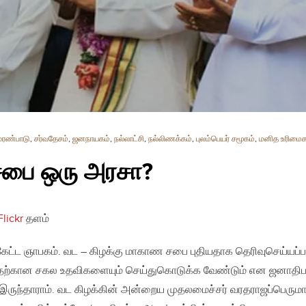
ுரண்பாடு
,
சர்வதேசம்
,
ஜனநாயகம்
,
நல்லாட்சி
,
நல்லிணக்கம்
,
புலம்பெயர் சமூகம்
,
மனித உரிமைக
பை ஒரு அரசா?
Flickr
தளம்
்ட ஞாபகம். வட – கிழக்கு மாகாண சபை புதியதாக தெரிவுசெய்யப்பட
அதற்கான சகல உதவிகளையும் செய்துகொடுக்க வேண்டும் என ஜனாதிப
இருந்தாராம். வட கிழக்கின் அன்றைய முதலமைச்சர் வரதராஜப்பெருமா