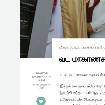
கட்டுரை
,
கொழும்பு
,
சமாதானம் மற்றும் ம
வட மாகாணச
SHANTHI
படம் | வட மாகாண சபையின்
SACHITHANAN
DAM
on
February 5,
இந்தக் கதையை எப்போதோ கேட
2014
இயங்கி வந்த காலம் அது. 
பிரேமதாஸ மிக ஆர்வத்துடன் 