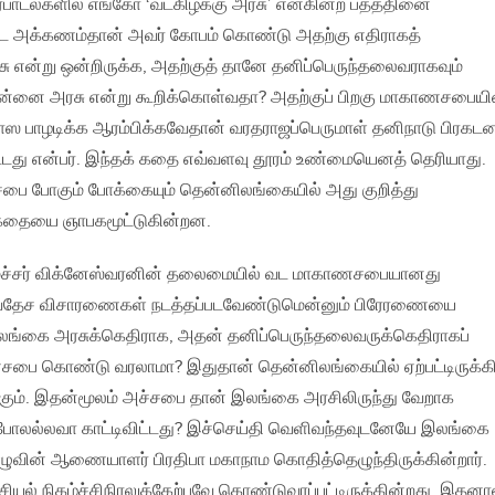
பாடல்களில் எங்கோ ‘வடகிழக்கு அரசு’ என்கின்ற பதத்தினை
்ட அக்கணம்தான் அவர் கோபம் கொண்டு அதற்கு எதிராகத்
சு என்று ஒன்றிருக்க, அதற்குத் தானே தனிப்பெருந்தலைவராகவும்
்னை அரசு என்று கூறிக்கொள்வதா? அதற்குப் பிறகு மாகாணசபையி
ாஸ பாழடிக்க ஆரம்பிக்கவேதான் வரதராஜப்பெருமாள் தனிநாடு பிரகடன
டது என்பர். இந்தக் கதை எவ்வளவு தூரம் உண்மையெனத் தெரியாது.
ை போகும் போக்கையும் தென்னிலங்கையில் அது குறித்து
 இக்கதையை ஞாபகமூட்டுகின்றன.
ைச்சர் விக்னேஸ்வரனின் தலைமையில் வட மாகாணசபையானது
 சர்வதேச விசாரணைகள் நடத்தப்படவேண்டுமென்னும் பிரேரணையை
 இலங்கை அரசுக்கெதிராக, அதன் தனிப்பெருந்தலைவருக்கெதிராகப்
ை கொண்டு வரலாமா? இதுதான் தென்னிலங்கையில் ஏற்பட்டிருக்க
ும். இதன்மூலம் அச்சபை தான் இலங்கை அரசிலிருந்து வேறாக
போலல்லவா காட்டிவிட்டது? இச்செய்தி வெளிவந்தவுடனேயே இலங்கை
வின் ஆணையாளர் பிரதிபா மகாநாம கொதித்தெழுந்திருக்கின்றார்.
ல் நிகழ்ச்சிநிரலுக்கேற்பவே கொண்டுவரப்பட்டிருக்கின்றது. இதனா