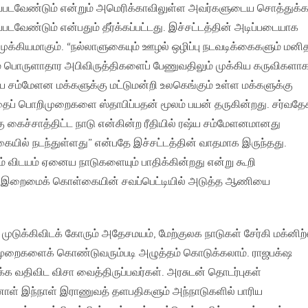
யப்படவேண்டும் என்றும் அமெரிக்காவிலுள்ள அவர்களுடைய சொத்துக்க
படவேண்டும் என்பதும் தீர்க்கப்பட்டது. இச்சட்டத்தின் அடிப்படையாக
முக்கியமாகும். “நல்லாளுகையும் ஊழல் ஒழிப்பு நடவடிக்கைகளும் மனி
ம் பொருளாதார அபிவிருத்திகளைப் பேணுவதிலும் முக்கிய கருவிகளா
சம்மேளன மக்களுக்கு மட்டுமன்றி உலகெங்கும் உள்ள மக்களுக்கு
ைப் பொறிமுறைகளை ஸ்தாபிப்பதன் மூலம் பயன் தருகின்றது. சர்வதே
ு கைச்சாத்திட்ட நாடு என்கின்ற ரீதியில் ரஷ்ய சம்மேளனமானது
ில் நடந்துள்ளது” என்பதே இச்சட்டத்தின் வாதமாக இருந்தது.
ும் விடயம் ஏனைய நாடுகளையும் பாதிக்கின்றது என்று கூறி
த இறைமைக் கொள்கையின் சவப்பெட்டியில் அடுத்த ஆணியை
டுக்கிவிடக் கோரும் அதேசமயம், மேற்குலக நாடுகள் சேர்கி மக்னிற்
ுறைகளைக் கொண்டுவரும்படி அழுத்தம் கொடுக்கலாம். ராஜபக்‌ஷ
்க வதிவிட விசா வைத்திருப்பவர்கள். அரசுடன் தொடர்புகள்
்னாள் இந்நாள் இராணுவத் தளபதிகளும் அந்நாடுகளில் பாரிய