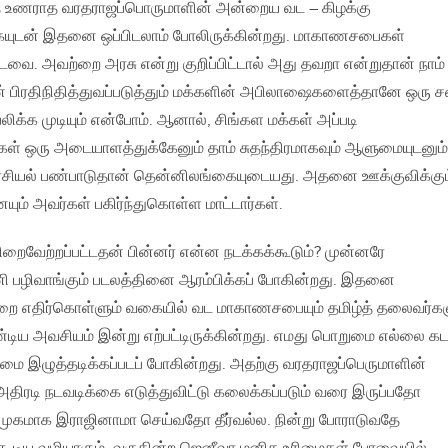
்தை உணராத வரதராஜப்பொருமாளின் அன்றைய வட – கிழக்கு
ுடன் இதனை ஒப்பிடலாம் போலிருக்கின்றது. மாகாணசபைகள்
ை. அவற்றை அரசு என்று குறிப்பிட்டால் அது தவறா என்றுதான் நாம்
் பிரதிநிதித்துவப்படுத்தும் மக்களின் அபிலாஷைகளைத்தானே ஒரு 
க்க முடியும் என்போம். ஆனால், சிங்கள மக்கள் அப்படி
க்கள் ஒரு அடையாளத்துக்கேனும் தாம் சுதந்திரமாகவும் ஆளுமையுடனும்
ரசியல் பண்பாடுதான் தென்னிலங்கையுடையது. அதனை ஊக்குவிக்கும
ம் அவர்கள் பகிர்ந்துகொள்ள மாட்டார்கள்.
ைவேற்றப்பட்டதன் பின்னர் என்ன நடக்கக்கூடும்? முன்னரே
னி பழிவாங்கும் படலத்தினை ஆரம்பிக்கப் போகின்றது. இதனை
ற்றை எதிர்கொள்ளும் வகையில் வட மாகாணசபையும் தமிழ்த் தலைவர்கள
்டிய அவசியம் இன்று எற்பட்டிருக்கின்றது. எமது பொறுமை எல்லை கட
ை இழுத்தடிக்கப்படப் போகின்றது. அதற்கு வரதராஜப்பெருமாளின்
டி நடவடிக்கை எடுத்துவிட்டு கலைக்கப்படும் வரை இருப்பதோ
க்குமுகமாக இராஜினாமா செய்வதோ தீர்வல்ல. நின்று போராடுவதே