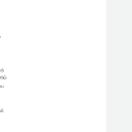
்
ரு
09ம்
்ய
ன்
ன