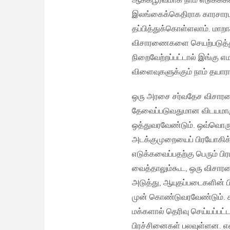
ஆக்கபூர்வமாக நாம் எடுக்கக
இலங்கைக்கெதிராக காரசாரமா
தப்பித்துக்கொள்ளலாம். மாறா
விசாரணைகளை செயற்படுத்து
நிறைவேற்றப்பட்டால் இங்கு எ
விளைவுகளுக்கும் நாம் தயார
ஒரு அரசை சர்வதேச விசாரணை
தேவைப்படுவதுமான விடயமாகு
ஒத்துவரவேண்டும். ஒவ்வொரு 
அடக்குமுறையைப் பிரயோகிக
எடுக்கவைப்பதற்கு பெரும் 
வைத்தாலும்கூட, ஒரு விசார
அடுத்து, ஆயுதப்படைகளின்
முன் கொண்டுவரவேண்டும். ச
மக்களால் தெரிவு செய்யப்ப
பிரச்சினைகள் பலவுள்ளன. என