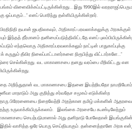
ுப் பங்கம் விளைவிக்கப்பட்டிருக்கின்றது… இது 1990இல் வரதராஜப்பெரு
 ஒப்பாகும்…” எனப் பொரிந்து தள்ளியிருக்கின்றார்.
ிரதிநிதி தயான் ஜயதிலகவும், அதிகாரப் பரவலாக்கலுக்கு அரசுக்குள்
 இந்தத் தீர்மானம் தனிமைப்படுத்திவிட்டதே எனப் புலம்பியிருக்கின்ற
ப்படும் எந்தவொரு அதிகாரப்பரவலாக்கலும் நாட்டின் பாதுகாப்புக்கு
் கருதும் தீவிர நிலைப்பாட்டாளர்களை நிரூபித்து விட்டார்களே…”
டுரை செல்கின்றது. வட மாகாணசபை தனது வரம்பை மீறிவிட்டது என
ியிருக்கின்றது.
யத்தை அறிந்துதான் வட மாகாணசபை இதனை இயற்றியதோ நாமறியோம்
ெனீவா மாநாடும் அது குறித்து சர்வதேச சமூகம் எடுக்கின்ற
தொரு பிரேரணையை நிறைவேற்றி அதற்கான தமிழ் மக்களின் ஆதரவை
்கு உருவாக்கியிருக்கலாம். இலங்கை அரசையே கூண்டிலேற்றும்
மாகாணசபை செயற்படுமானால் அது தனிநாடு போலேதான் இயங்குகின
தில் வாசித்த ஒரே யொரு செய்தியாகும். தன்னைத்தானே அரசு என்