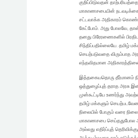
குறிப்பிடுவதன் தாற்பரியத
மாகாணசபையின் நடவடிக்கைய
சட்டவாக்க அதிகாரம் கொண்டவ
கேட்போம். அது போலவே, தான
தனது பிரேரணைகளில் பிரதிபலி
சிந்திப்பதில்லையே. தமிழ் ம
செயற்படுவதை விரும்பாத அ
எந்தவிதமான அதிகாரத்தினையு
இத்தகையதொரு தீர்மானம் நிற
ஒத்துழைப்புத் தராத அரசு இ
முன்கூட்டியே உணர்ந்து அவ
தமிழ் மக்களும் செயற்படவேண
நிலையில் போகும் வரை நிலைம
மாகாணசபை செய்ததுபோல அதிர
அல்லது எதிர்ப்புத் தெரிவி