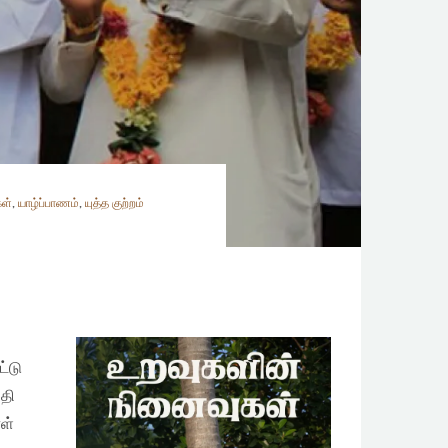
ள்
,
யாழ்ப்பாணம்
,
யுத்த குற்றம்
்டு
தி
ள்