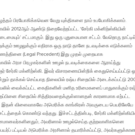
ழுத்தம் பிரயோகிக்கவென வேறு யுக்திகளை நாம் உபயோகிக்கலாம்.
ல் 2012ஆம் ஆண்டு நிறைவேற்றப்பட்ட ‘சேர்கி மக்னிற்ஸ்கியின்
புடைமையும்’ சட்டமாகும். இது ஒரு புதுமையான சட்டம். வேறொரு நாட்டில
ுக்கும் ஊழலுக்கும் எதிராக ஒரு நாடு தானே நடவடிக்கை எடுக்கலாம்
ணத்தினை (Legal Precedent) இது முதல் முறையாக
ரஷ்யாவில் அரச பிரமுகர்களின் ஊழல் நடவடிக்கைகளை ஆராய்ந்து
 சேர்கி மக்னிற்ஸ்கி. இவர் விசாரணையின்றிக் கைதுசெய்யப்பட்டு ஒ
்றும் தாக்கல் செய்யாத நிலையில் ரஷ்ய சிறையில் அடைக்கப்பட்டு 20
காவலில் வைக்கப்பட்ட கைதிகளின் மனித உரிமைகளைப் பாதுகாக்கும் ரஷ
்பினை சிறையில் சித்திரவதைக்குள்ளானதன் காரணமாக எற்பட்ட
்தது. இதன் விளைவாகவே அமெரிக்க காங்கிரஸ் அவருடைய பெயரிலேயே
்டத்தைக் கொண்டு வந்தது. இச்சட்டத்தின்படி, சேர்கி மக்னிற்ஸ்கியி
காரணமானவர்களினதும், அவரினால் ஊழல்செய்த குற்றவாளிகளென
பெயர்ப் பட்டியல் அமெரிக்க அரசினால் தயாரிக்கப்பட்டு, அவர்களுக்கா