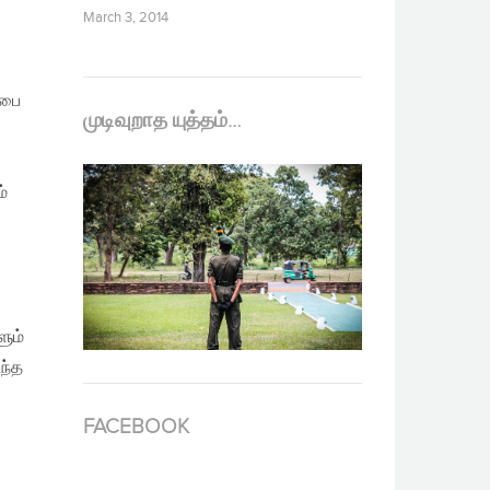
March 3, 2014
சபை
முடிவுறாத யுத்தம்…
்
ும்
ந்த
FACEBOOK