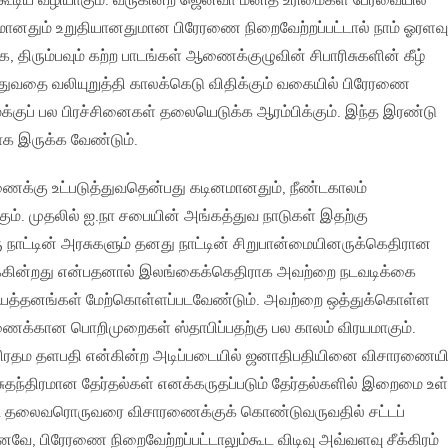
்கூடிய வழியாகும். வருகின்ற ஜெனீவா மனித உரிமைகள் பேரவையில்
னதும் உறுதியானதுமான பிரேரணை நிறைவேற்றப்பட்டால் நாம் ஓரளவு
க, திரும்பவும் கற்ற பாடங்கள் ஆணைக்குழுவின் சிபாரிசுகளின் கீழ்
வதை வலியுறுத்தி காலக்கெடு விதிக்கும் வகையில் பிரேரணை
மக்குப் பல பிரச்சினைகள் தலையெடுக்க ஆரம்பிக்கும். இந்த இரண்டு
ாக இருக்க வேண்டும்.
க்கு உட்படுத்துவதென்பது கடினமானதும், நீண்டகாலம்
ம். முதலில் ஐ.நா சபையின் அங்கத்துவ நாடுகள் இதற்கு
நாட்டின் அரசுகளும் தனது நாட்டின் சிறுபான்மையினருக்கெதிரான
்கின்றது என்பதனால் இலங்கைக்கெதிராக அவற்றை நடவடிக்கை
பிரயத்தனங்கள் மேற்கொள்ளப்படவேண்டும். அவற்றை ஒத்துக்கொள்ள
ணைக்கான பொறிமுறைகள் ஸ்தாபிப்பதற்கு பல காலம் விரயமாகும்.
 பிரதம தளபதி என்கின்ற அடிப்படையில் ஜனாதிபதியினை விசாரணைய
ுதந்திரமான தேர்தல்கள் எனக்கருதப்படும் தேர்தல்களில் இறைமை உள
ட்ட தலைவரொருவரை விசாரணைக்குக் கொண்டுவருவதில் சட்டப்
வே, பிரேரணை நிறைவேற்றப்பட்டாலும்கூட விடிவு அவ்வளவு சீக்கிரம்