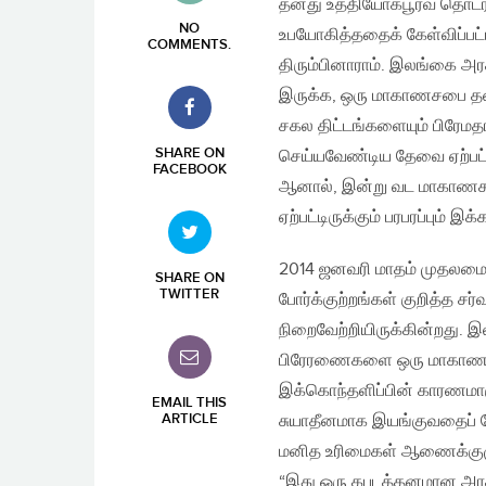
தனது உத்தியோகபூர்வ தொடர்
NO
உபயோகித்ததைக் கேள்விப்பட
COMMENTS
.
திரும்பினாராம். இலங்கை அர
இருக்க, ஒரு மாகாணசபை தன
சகல திட்டங்களையும் பிரேமத
SHARE ON
செய்யவேண்டிய தேவை ஏற்பட்
FACEBOOK
ஆனால், இன்று வட மாகாணசப
ஏற்பட்டிருக்கும் பரபரப்பும்
2014 ஜனவரி மாதம் முதலம
SHARE ON
TWITTER
போர்க்குற்றங்கள் குறித்த
நிறைவேற்றியிருக்கின்றது.
பிரேரணைகளை ஒரு மாகாணசப
இக்கொந்தளிப்பின் காரணமாக
EMAIL THIS
ARTICLE
சுயாதீனமாக இயங்குவதைப் 
மனித உரிமைகள் ஆணைக்குழு
“இது ஒரு கபடத்தனமான அரசிய