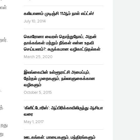
மாள்
கலியாணம் முடிஞ்சி 11ஆம் நாள் எய்ட்ஸ்!
July 10, 2014
கொரோனா வைரஸ் தொற்றுநோய், அதன்
ார்.
தாக்கங்கள் மற்றும் நீங்கள் என்ன உதவி
செய்யலாம்?: சுருக்கமான வழிகாட்டுதல்கள்
March 25, 2020
இலங்கையின் உள்ளூராட்சி அமைப்பும்,
தேர்தல் முறைகளும், நல்லாளுகைக்கான
வழிகளும்
.
October 5, 2015
த்
‘கிளிட்டோரிஸ்’: ஆப்பிரிக்காவிலிருந்து ஆசியா
வரை
May 1, 2017
்றது
று
ஊடகங்கள்: மாயைகளும், மந்திரங்களும்