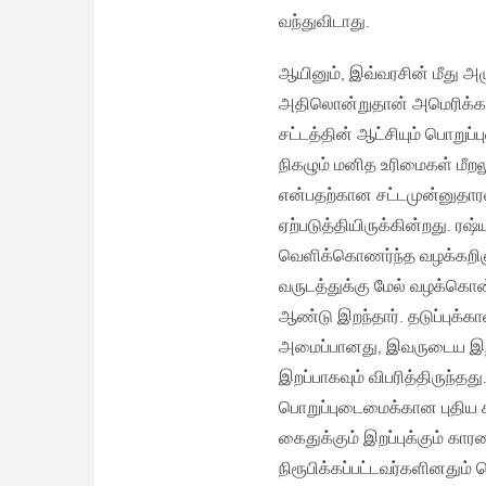
வந்துவிடாது.
ஆயினும், இவ்வரசின் மீது அ
அதிலொன்றுதான் அமெரிக்காவி
சட்டத்தின் ஆட்சியும் பொறுப்
நிகழும் மனித உரிமைகள் மீறல
என்பதற்கான சட்டமுன்னுதார
ஏற்படுத்தியிருக்கின்றது. 
வெளிக்கொணர்ந்த வழக்கறிஞர்
வருடத்துக்கு மேல் வழக்கொன
ஆண்டு இறந்தார். தடுப்புக்
அமைப்பானது, இவருடைய இறப
இறப்பாகவும் விபரித்திருந
பொறுப்புடைமைக்கான புதிய சட
கைதுக்கும் இறப்புக்கும் 
நிரூபிக்கப்பட்டவர்களினதும் 