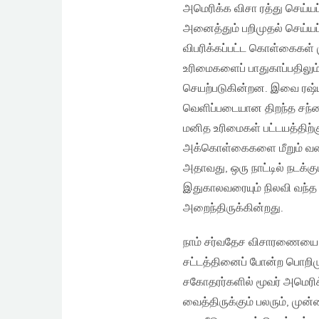
அமெரிக்க விசா ரத்து செய்
அனைத்தும் பறிமுதல் செய்யப்
விபரிக்கப்பட்ட கொள்கைகள் 
உரிமைகளைப் பாதுகாப்பதிலு
செயற்படுகின்றன. இவை ரஷ்ய 
வெளிப்படையான திறந்த சந்த
மனித உரிமைகள் பட்டயத்திற்க
அக்கொள்கைகளை மீறும் வகைய
அதாவது, ஒரு நாட்டில் நடக்க
இதுகாலவரையும் நிலவி வந்
அறைந்திருக்கின்றது.
நாம் சர்வதேச விசாரணையை மு
சட்டத்தினைப் போன்ற பொறிம
சகோதரர்களில் மூவர் அமெரிக
வைத்திருக்கும் பலரும், முன