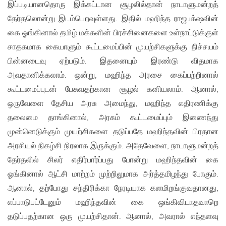
இப்படியானதொரு இக்கட்டான சூழலில்தான் நாடாளுமன்றத்
தேர்தலொன்று இடம்பெறவுள்ளது. இதில் மஹிந்த ராஜபக்‌ஷவின்
கை ஓங்கினால் தமிழ் மக்களின் பிரச்சினைகளை உள்நாட்டுக்குள்
சாதகமாக கையாளும் கூட்டமைப்பின் முயற்சிகளுக்கு நிச்சயம்
பின்னடைவு ஏற்படும். இதனையும் இரண்டு விதமாக
அவதானிக்கலாம். ஒன்று, மஹிந்த அரசை கைப்பற்றினால்
கூட்டமைப்புடன் பேசுவதற்கான சூழல் கனியலாம். ஆனால்,
ஒருவேளை தேசிய அரசு அமைந்து, மஹிந்த எதிரணிக்கு
தலைமை தாங்கினால், அரசும் கூட்டமைப்பும் இணைந்து
முன்னெடுக்கும் முயற்சிகளை தடுப்பதே மஹிந்தவின் பிரதான
அரசியல் நிகழ்சி நிரலாக இருக்கும். அதேவேளை, நாடாளுமன்றத்
தேர்தலில் சிலர் எதிர்பார்ப்பது போன்று மஹிந்தவின் கை
ஓங்கினால் ஆட்சி மாற்றம் முற்றிலுமாக அர்த்தமிழந்து போகும்.
ஆனால், தற்போது சந்திரிக்கா நேரடியாக களமிறங்குவதானது,
எப்பாடுபட்டேனும் மஹிந்தவின் கை ஒங்கிவிடாதவாறெ
தடுப்பதற்கான ஒரு முயற்சிதான். ஆனால், அவரால் எந்தளவு