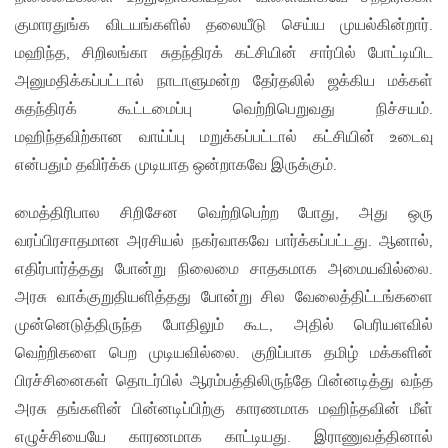
குமாரதுங்க விடயங்களில் தலையீடு செய்ய முயல்கின்றார்.
மஹிந்த, சிறிலங்கா சுதந்திரக் கட்சியின் சார்பில் போட்டியிட
அனுமதிக்கப்பட்டால் நாடாளுமன்ற தேர்தலில் ஜக்கிய மக்கள்
சுதந்திரக் கூட்டமைப்பு வெற்றிபெறுவது நிச்சயம்.
மஹிந்தவிற்கான வாய்ப்பு மறுக்கப்பட்டால் கட்சியின் உடைவு
என்பதும் தவிர்க்க முடியாத ஒன்றாகவே இருக்கும்.
மைத்திரிபால சிறிசேன வெற்றிபெற்ற போது, அது ஒரு
வரப்பிரசாதமான அரசியல் நகர்வாகவே பார்க்கப்பட்டது. ஆனால்,
எதிர்பார்த்தது போன்று நிலைமை சாதகமாக அமையவில்லை.
அரசு வாக்குறுதியளித்தது போன்று சில வேலைத்திட்டங்களை
முன்னெடுத்திருந்த போதிலும் கூட, அதில் பெரியளவில்
வெற்றிகளை பெற முடியவில்லை. குறிப்பாக தமிழ் மக்களின்
பிரச்சினைகள் தொடர்பில் ஆரம்பத்திலிருந்தே பின்னடித்து வந்த
அரசு தங்களின் பின்னடிப்பிற்கு காரணமாக மஹிந்தவின் மீள்
எழுச்சியையே காரணமாக காட்டியது. இராணுவத்தினால்