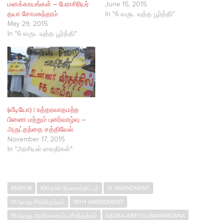
மனக்காயங்கள் – பேராசிரியர்
June 15, 2015
தயா சோமசுந்தரம்
In "6 வருட யுத்த பூர்த்தி"
May 29, 2015
In "6 வருட யுத்த பூர்த்தி"
(வீடியோ) | உத்தரவாதமற்ற
பிணை மற்றும் புனர்வாழ்வு –
அருட்தந்தை சத்திவேல்
November 17, 2015
In "அரசியல் கைதிகள்"
#MAY18
100 நாள் வேலைத்திட்டம்
13 AMENDMENT
13ஆவது சீர்த்திருத்தம்
19TH AMENDMENT
19ஆவது அரசியலமைப்பு சீர்திருத்தம்
ASOKA ABEYGUNAWARDANA