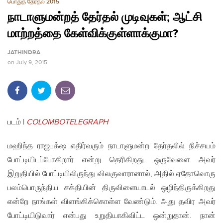
பொதுத் தேர்தல் 2015
நாடாளுமன்றத் தேர்தல் முடிவுகள்; ஆட்சி
மாற்றத்தை கேள்விக்குள்ளாக்குமா?
JATHINDRA
on
July 9, 2015
படம் |
COLOMBOTELEGRAPH
மஹிந்த ராஜபக்‌ஷ எதிர்வரும் நாடாளுமன்ற தேர்தலில் நிச்சயம்
போட்டியிடப்போகிறார் என்று தெரிகிறது. ஒருவேளை அவர்
இறுதியில் போட்டியிலிருந்து விலகுவாரானால், அதில் ஏதோவொரு
பலம்பொருந்திய சக்தியின் திருவிளையாடல் ஒழிந்திருக்கிறது
என்றே நாங்கள் விளங்கிக்கொள்ள வேண்டும். அது தவிர அவர்
போட்டியிடுவார் என்பது உறுதியாகிவிட்ட ஒன்றுதான். நான்