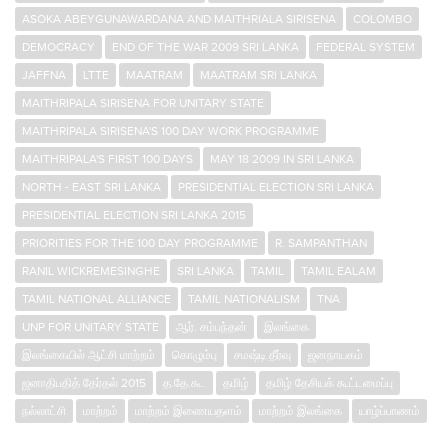
ASOKA ABEYGUNAWARDANA AND MAITHRIALA SIRISENA
COLOMBO
DEMOCRACY
END OF THE WAR 2009 SRI LANKA
FEDERAL SYSTEM
JAFFNA
LTTE
MAATRAM
MAATRAM SRI LANKA
MAITHRIPALA SIRISENA FOR UNITARY STATE
MAITHRIPALA SIRISENA'S 100 DAY WORK PROGRAMME
MAITHRIPALA'S FIRST 100 DAYS
MAY 18 2009 IN SRI LANKA
NORTH - EAST SRI LANKA
PRESIDENTIAL ELECTION SRI LANKA
PRESIDENTIAL ELECTION SRI LANKA 2015
PRIORITIES FOR THE 100 DAY PROGRAMME
R. SAMPANTHAN
RANIL WICKREMESINGHE
SRI LANKA
TAMIL
TAMIL EALAM
TAMIL NATIONAL ALLIANCE
TAMIL NATIONALISM
TNA
UNP FOR UNITARY STATE
ஆர். சம்பந்தன்
இலங்கை
இலங்கையில் ஆட்சி மாற்றம்
கொழும்பு
சமஷ்டி தீர்வு
ஜனநாயகம்
ஜனாதிபதித் தேர்தல் 2015
த.தே.கூ.
தமிழ்
தமிழ் தேசியக் கூட்டமைப்பு
நல்லாட்சி
மாற்றம்
மாற்றம் இணையதளம்
மாற்றம் இலங்கை
யாழ்ப்பாணம்