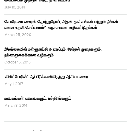
கலியாணம் முடிஞ்சி 11ஆம் நாள் எய்ட்ஸ்!
July 10, 2014
கொரோனா வைரஸ் தொற்றுநோய், அதன் தாக்கங்கள் மற்றும் நீங்கள்
என்ன உதவி செய்யலாம்?: சுருக்கமான வழிகாட்டுதல்கள்
March 25, 2020
இலங்கையின் உள்ளூராட்சி அமைப்பும், தேர்தல் முறைகளும்,
நல்லாளுகைக்கான வழிகளும்
October 5, 2015
‘கிளிட்டோரிஸ்’: ஆப்பிரிக்காவிலிருந்து ஆசியா வரை
May 1, 2017
ஊடகங்கள்: மாயைகளும், மந்திரங்களும்
March 3, 2014