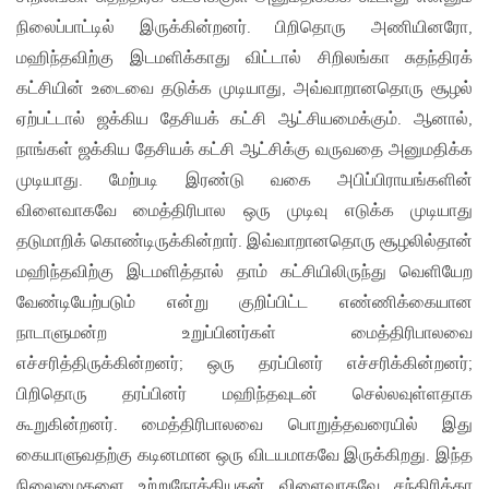
நிலைப்பாட்டில் இருக்கின்றனர். பிறிதொரு அணியினரோ,
மஹிந்தவிற்கு இடமளிக்காது விட்டால் சிறிலங்கா சுதந்திரக்
கட்சியின் உடைவை தடுக்க முடியாது, அவ்வாறானதொரு சூழல்
ஏற்பட்டால் ஜக்கிய தேசியக் கட்சி ஆட்சியமைக்கும். ஆனால்,
நாங்கள் ஜக்கிய தேசியக் கட்சி ஆட்சிக்கு வருவதை அனுமதிக்க
முடியாது. மேற்படி இரண்டு வகை அபிப்பிராயங்களின்
விளைவாகவே மைத்திரிபால ஒரு முடிவு எடுக்க முடியாது
தடுமாறிக் கொண்டிருக்கின்றார். இவ்வாறானதொரு சூழலில்தான்
மஹிந்தவிற்கு இடமளித்தால் தாம் கட்சியிலிருந்து வெளியேற
வேண்டியேற்படும் என்று குறிப்பிட்ட எண்ணிக்கையான
நாடாளுமன்ற உறுப்பினர்கள் மைத்திரிபாலவை
எச்சரித்திருக்கின்றனர்; ஒரு தரப்பினர் எச்சரிக்கின்றனர்;
பிறிதொரு தரப்பினர் மஹிந்தவுடன் செல்லவுள்ளதாக
கூறுகின்றனர். மைத்திரிபாலவை பொறுத்தவரையில் இது
கையாளுவதற்கு கடினமான ஒரு விடயமாகவே இருக்கிறது. இந்த
நிலைமைகளை உற்றுநோக்கியதன் விளைவாகவே சந்திரிக்கா