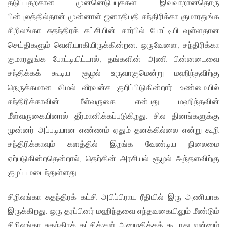
தடுப்பதற்கான முன்னெடுப்புக்கள். இவ்வாறானதொரு
பின்புலத்தில்தான் முன்னாள் ஜனாதிபதி சந்திரிக்கா குமாரதுங்க
சிறிலங்கா சுதந்திரக் கட்சியின் சார்பில் போட்டியிடவுள்ளதான
செய்திகளும் வெளியாகியிருக்கின்றன. ஒருவேளை, சந்திரிக்கா
குமாரதுங்க போட்டியிட்டால், தங்களின் அணி பின்னடைவை
சந்திக்கக் கூடிய சூழல் உருவாகுமென்று மஹிந்தவிற்கு
நெருக்கமான விமல் வீரவன்ச குறிப்பிடுகின்றார். உண்மையில்
சந்திரிக்காவின் மீள்வருகை என்பது மஹிந்தவின்
மீள்வருகையினால் தீர்மானிக்கப்படுகிறது. சில தினங்களுக்கு
முன்னர் அப்படியான எண்ணம் ஏதும் தனக்கில்லை என்று கூறி
சந்திரிக்காவும் களத்தில் இறங்க வேண்டிய நிலைமை
ஏற்படுகின்றதென்றால், தெற்கின் அரசியல் சூழல் அந்தளவிற்கு
குழப்பமடைந்துள்ளது.
சிறிலங்கா சுதந்திரக் கட்சி அபிப்பிராய ரீதியில் இரு அணியாக
இருக்கிறது. ஒரு தரப்பினர் மஹிந்தவை எந்தவகையிலும் மீண்டும்
சிறிலங்கா சுதந்திரக் கட்சிக்குள் அனுமதிக்கக் கூடாது என்னும்