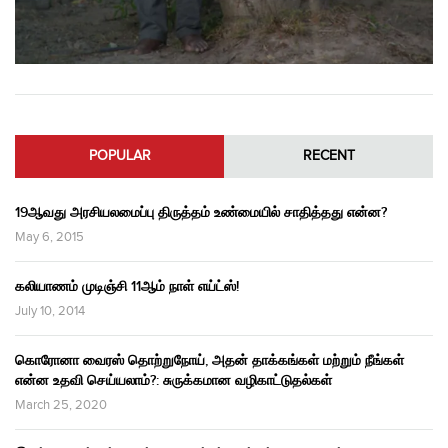
POPULAR
RECENT
19ஆவது அரசியலமைப்பு திருத்தம் உண்மையில் சாதித்தது என்ன?
May 6, 2015
கலியாணம் முடிஞ்சி 11ஆம் நாள் எய்ட்ஸ்!
July 10, 2014
கொரோனா வைரஸ் தொற்றுநோய், அதன் தாக்கங்கள் மற்றும் நீங்கள்
என்ன உதவி செய்யலாம்?: சுருக்கமான வழிகாட்டுதல்கள்
March 25, 2020