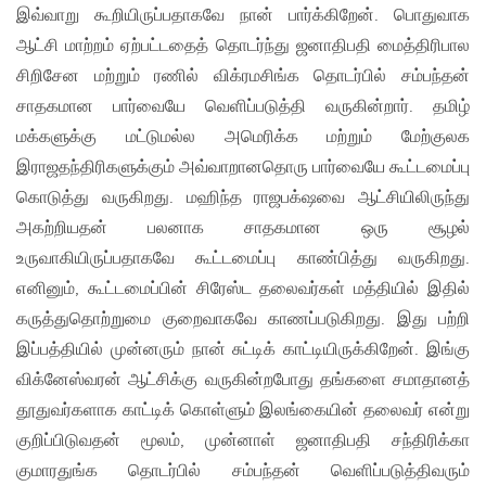
இவ்வாறு கூறியிருப்பதாகவே நான் பார்க்கிறேன். பொதுவாக
ஆட்சி மாற்றம் ஏற்பட்டதைத் தொடர்ந்து ஜனாதிபதி மைத்திரிபால
சிறிசேன மற்றும் ரணில் விக்ரமசிங்க தொடர்பில் சம்பந்தன்
சாதகமான பார்வையே வெளிப்படுத்தி வருகின்றார். தமிழ்
மக்களுக்கு மட்டுமல்ல அமெரிக்க மற்றும் மேற்குலக
இராஜதந்திரிகளுக்கும் அவ்வாறானதொரு பார்வையே கூட்டமைப்பு
கொடுத்து வருகிறது. மஹிந்த ராஜபக்‌ஷவை ஆட்சியிலிருந்து
அகற்றியதன் பலனாக சாதகமான ஒரு சூழல்
உருவாகியிருப்பதாகவே கூட்டமைப்பு காண்பித்து வருகிறது.
எனினும், கூட்டமைப்பின் சிரேஸ்ட தலைவர்கள் மத்தியில் இதில்
கருத்துதொற்றுமை குறைவாகவே காணப்படுகிறது. இது பற்றி
இப்பத்தியில் முன்னரும் நான் சுட்டிக் காட்டியிருக்கிறேன். இங்கு
விக்னேஸ்வரன் ஆட்சிக்கு வருகின்றபோது தங்களை சமாதானத்
தூதுவர்களாக காட்டிக் கொள்ளும் இலங்கையின் தலைவர் என்று
குறிப்பிடுவதன் மூலம், முன்னாள் ஜனாதிபதி சந்திரிக்கா
குமாரதுங்க தொடர்பில் சம்பந்தன் வெளிப்படுத்திவரும்