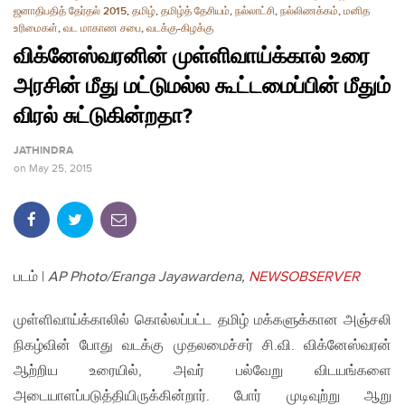
ஜனாதிபதித் தேர்தல் 2015
,
தமிழ்
,
தமிழ்த் தேசியம்
,
நல்லாட்சி
,
நல்லிணக்கம்
,
மனித
உரிமைகள்
,
வட மாகாண சபை
,
வடக்கு-கிழக்கு
விக்னேஸ்வரனின் முள்ளிவாய்க்கால் உரை
அரசின் மீது மட்டுமல்ல கூட்டமைப்பின் மீதும்
விரல் சுட்டுகின்றதா?
JATHINDRA
on
May 25, 2015
படம் |
AP Photo/Eranga Jayawardena
,
NEWSOBSERVER
முள்ளிவாய்க்காலில் கொல்லப்பட்ட தமிழ் மக்களுக்கான அஞ்சலி
நிகழ்வின் போது வடக்கு முதலமைச்சர் சி.வி. விக்னேஸ்வரன்
ஆற்றிய உரையில், அவர் பல்வேறு விடயங்களை
அடையாளப்படுத்தியிருக்கின்றார். போர் முடிவுற்று ஆறு