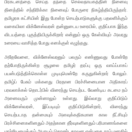
பிரகடனத்தை செய்த தந்தை செல்வநாயகத்தின் நினைவு
தினத்தில் சந்திரிக்கா நினைவுப் போருரை நிகழ்த்தியிருந்தார்.
தமிழரசு கட்சியின் இது போன்ற செயற்பாடுகளுக்கு பதலளிக்கும்
வகையிலா விக்னேஸ்வரன் தன்னுடைய உரையில், குறிப்பாக இந்த
விடயத்தை புகுத்தியிருக்கிறார் என்னும் ஒரு கேள்வியும் அவரது
உரையை வாசித்த போது எனக்குள் எழுந்தது.
அதேவேளை, விக்னேஸ்வரனும் பலரும் எண்ணுவது போன்றே
தற்போதிருக்கின்ற சூழலை தமிழர் தரப்பு ஒரு வாய்ப்பாகப்
பயன்படுத்திக்கொள்ள முடியுமென்றே கருதுகின்றார் போலும்.
தமிழ்ப் பேசும் மக்களது பிரதான பிரச்சினையான அதிகாரப்
பரவலாக்கல் தொடர்பில் விரைந்து செயற்பட வேண்டிய கடமை நம்
அனைவரும் முன்னாலும் உள்ளது. இவ்வாறு குறிப்பிடும்
விக்னேஸ்வரன், இப்படியும் குறிப்பிடுகின்றார், விரைந்து
செயற்படாத தன்மையும் அளவுக்கதிகமான கால நீட்சியும்
பிரச்சினைகளினதும் அதற்கான தீர்வுகளினதும் பரிமாணங்களை
மாற்றியமைக்கும் அபாயம் கொண்டதாவன என்பதை நாம் மனதில்