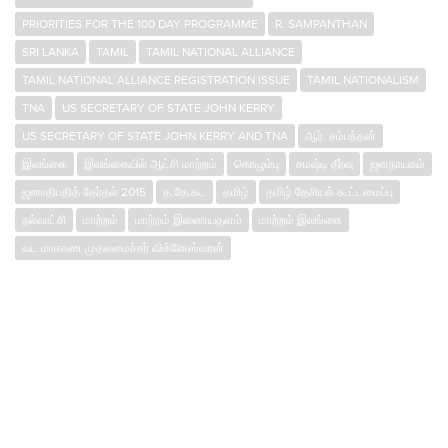
PRIORITIES FOR THE 100 DAY PROGRAMME
R. SAMPANTHAN
SRI LANKA
TAMIL
TAMIL NATIONAL ALLIANCE
TAMIL NATIONAL ALLIANCE REGISTRATION ISSUE
TAMIL NATIONALISM
TNA
US SECRETARY OF STATE JOHN KERRY
US SECRETARY OF STATE JOHN KERRY AND TNA
ஆர். சம்பந்தன்
இலங்கை
இலங்கையில் ஆட்சி மாற்றம்
கொழும்பு
சமஷ்டி தீர்வு
ஜனநாயகம்
ஜனாதிபதித் தேர்தல் 2015
த.தே.கூ.
தமிழ்
தமிழ் தேசியக் கூட்டமைப்பு
நல்லாட்சி
மாற்றம்
மாற்றம் இணையதளம்
மாற்றம் இலங்கை
வட மாகாண முதலமைச்சர் விக்னேஸ்வரன்