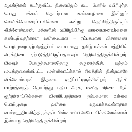
ஆண்டுகள் கடந்துவிட்ட நிலையிலும் கூட, போரில் உயிரிழந்த
பொது மக்கள் தொடர்பான உண்மைநிலை இன்னும்
வெளிக்கொணரப்படவில்லை என்று தெரிவித்திருக்கும்
விக்னேஸ்வரன், மக்களின் உயிரிழப்பிற்கு காரணமானவர்களை
கண்டறிவதற்கான உண்மையான – நம்பகமான விசாரணை
பொறிமுறை ஏற்படுத்தப்பட்டமையானது, தமிழ் மக்கள் மத்தியில்
விரக்தியை ஏற்படுத்தியிருப்பதாகவும் தெரிவித்திருக்கின்றார்.
மிகவும் பொருத்தமானதொரு தருணத்தில், யுத்தம்
முடித்துவைக்கப்பட்ட முள்ளிவாய்க்கால் நிலத்தில் நின்றவாறே
விக்னேஸ்வரன் இதனை குறிப்பிட்டிருக்கின்றார். ஆட்சி
மாற்றத்தைத் தொடர்ந்து புதிய அரசு, மனித உரிமை மீறல்
குற்றச்சாட்டுக்களை விசாரிப்பதற்கான நம்பகமான உள்ளக
பொறிமுறை ஒன்றை உருவாக்கவுள்ளதாக
வாக்குறுதியளித்திருக்கும் பின்னணியிலேயே விக்கினேஸ்வரன்
இவ்வாறு தெரிவித்திருக்கின்றார்.