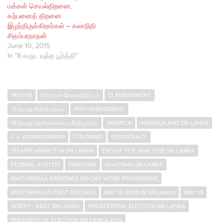
மக்கள் செயல்திறனை,
கற்பனைத் திறனை
இழந்திருக்கிறார்கள் – கலாநிதி
சிதம்பரநாதன்
June 10, 2015
In "6 வருட யுத்த பூர்த்தி"
#MAY18
100 நாள் வேலைத்திட்டம்
13 AMENDMENT
13ஆவது சீர்த்திருத்தம்
19TH AMENDMENT
19ஆவது அரசியலமைப்பு சீர்திருத்தம்
AMERICA
AMERICA AND SRI LANKA
C.V. WIGNESWARAN
COLOMBO
DEMOCRACY
DISAPPEARANCE IN SRI LANKA
END OF THE WAR 2009 SRI LANKA
FEDERAL SYSTEM
MAATRAM
MAATRAM SRI LANKA
MAITHRIPALA SIRISENA'S 100 DAY WORK PROGRAMME
MAITHRIPALA'S FIRST 100 DAYS
MAY 18 2009 IN SRI LANKA
MAY 19
NORTH - EAST SRI LANKA
PRESIDENTIAL ELECTION SRI LANKA
PRESIDENTIAL ELECTION SRI LANKA 2015