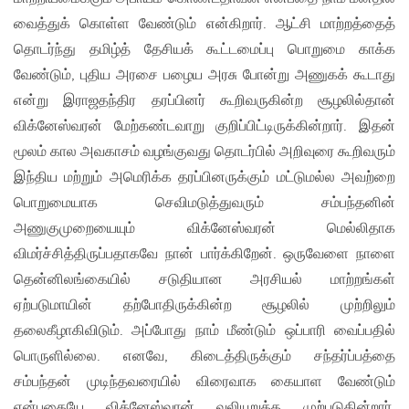
வைத்துக் கொள்ள வேண்டும் என்கிறார். ஆட்சி மாற்றத்தைத்
தொடர்ந்து தமிழ்த் தேசியக் கூட்டமைப்பு பொறுமை காக்க
வேண்டும், புதிய அரசை பழைய அரசு போன்று அணுகக் கூடாது
என்று இராஜதந்திர தரப்பினர் கூறிவருகின்ற சூழலில்தான்
விக்னேஸ்வரன் மேற்கண்டவாறு குறிப்பிட்டிருக்கின்றார். இதன்
மூலம் கால அவகாசம் வழங்குவது தொடர்பில் அறிவுரை கூறிவரும்
இந்திய மற்றும் அமெரிக்க தரப்பினருக்கும் மட்டுமல்ல அவற்றை
பொறுமையாக செவிமடுத்துவரும் சம்பந்தனின்
அணுகுமுறையையும் விக்னேஸ்வரன் மெல்லிதாக
விமர்ச்சித்திருப்பதாகவே நான் பார்க்கிறேன். ஒருவேளை நாளை
தென்னிலங்கையில் சடுதியான அரசியல் மாற்றங்கள்
ஏற்படுமாயின் தற்போதிருக்கின்ற சூழலில் முற்றிலும்
தலைகீழாகிவிடும். அப்போது நாம் மீண்டும் ஒப்பாரி வைப்பதில்
பொருளில்லை. எனவே, கிடைத்திருக்கும் சந்தர்ப்பத்தை
சம்பந்தன் முடிந்தவரையில் விரைவாக கையாள வேண்டும்
என்பதையே விக்னேஸ்வரன் வலியுறுத்த முற்படுகின்றார்.