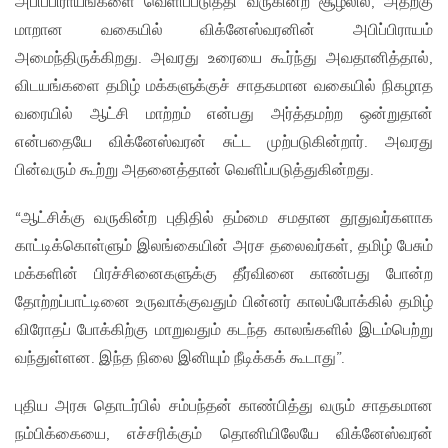
அபிப்பிராயங்களை வெளிப்படுத்தி வருகின்ற சூழலில், அதற்கு
மாறான வகையில் விக்னேஸ்வரனின் அபிப்பிராயம்
அமைந்திருக்கிறது. அவரது உரையை கூர்ந்து அவதானித்தால்,
விடயங்களை தமிழ் மக்களுக்குச் சாதகமான வகையில் நிகழாத
வரையில் ஆட்சி மாற்றம் என்பது அர்த்தமற்ற ஒன்றுதான்
என்பதையே விக்னேஸ்வரன் சுட்ட முற்படுகின்றார். அவரது
பின்வரும் கூற்று அதனைத்தான் வெளிப்படுத்துகின்றது.
“ஆட்சிக்கு வருகின்ற புதிதில் தம்மை சமதான தூதுவர்களாக
காட்டிக்கொள்ளும் இலங்கையின் அரச தலைவர்கள், தமிழ் பேசும்
மக்களின் பிரச்சினைகளுக்கு தீர்வினை காண்பது போன்ற
தோற்றப்பாட்டினை உருவாக்குவதும் பின்னர் காலப்போக்கில் தமிழ்
விரோதப் போக்கிற்கு மாறுவதும் கடந்த காலங்களில் இடம்பெற்று
வந்துள்ளன. இந்த நிலை இனியும் நீடிக்கக் கூடாது”.
புதிய அரசு தொடர்பில் சம்பந்தன் காண்பித்து வரும் சாதகமான
நம்பிக்கையை, எச்சரிக்கும் தொனியிலேயே விக்னேஸ்வரன்