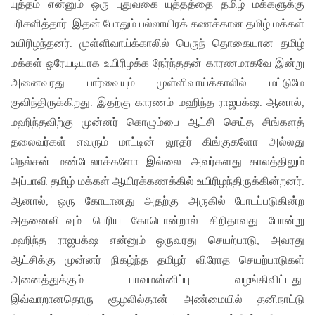
யுத்தம் என்னும் ஒரு புதுவகை யுத்தத்தை தமிழ் மக்களுக்கு
பரிசளித்தார். இதன் போதும் பல்லாயிரக் கணக்கான தமிழ் மக்கள்
உயிரிழந்தனர். முள்ளிவாய்க்காலில் பெருந் தொகையான தமிழ்
மக்கள் ஒரேயடியாக உயிரிழக்க நேர்ந்ததன் காரணமாகவே இன்று
அனைவரது பார்வையும் முள்ளிவாய்க்காலில் மட்டுமே
குவிந்திருக்கிறது. இதற்கு காரணம் மஹிந்த ராஜபக்‌ஷ. ஆனால்,
மஹிந்தவிற்கு முன்னர் கொழும்பை ஆட்சி செய்த சிங்களத்
தலைவர்கள் எவரும் மாட்டின் லூதர் கிங்குகளோ அல்லது
நெல்சன் மண்டேலாக்களோ இல்லை. அவர்களது காலத்திலும்
அப்பாவி தமிழ் மக்கள் ஆயிரக்கணக்கில் உயிரிழந்திருக்கின்றனர்.
ஆனால், ஒரு கோடானது அதற்கு அருகில் போடப்படுகின்ற
அதனைவிடவும் பெரிய கோடொன்றால் சிறிதாவது போன்று
மஹிந்த ராஜபக்‌ஷ என்னும் ஒருவரது செயற்பாடு, அவரது
ஆட்சிக்கு முன்னர் நிகழ்ந்த தமிழர் விரோத செயற்பாடுகள்
அனைத்துக்கும் பாவமன்னிப்பு வழங்கிவிட்டது.
இவ்வாறானதொரு சூழலில்தான் அண்மையில் தனிநாட்டு