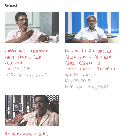
Related
(காணொளி) | மாற்றங்கள்
(காணொளி) | போர் முடிந்து
எதுவும் நிகழாத ஆறு
ஆறு வருடங்கள் ஆனாலும்
வருடங்கள்
ஆற்றுப்படுத்தப்படாத
June 15, 2015
மனக்காயங்கள் – பேராசிரியர்
In "6 வருட யுத்த பூர்த்தி"
தயா சோமசுந்தரம்
May 29, 2015
In "6 வருட யுத்த பூர்த்தி"
6 வருடங்களுக்குள் தமிழ்