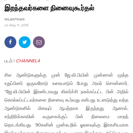
இறந்தவர்களை நினைவுகூர்தல்
NILANTHAN
on
May 11, 2015
படம் |
CHANNEL4
சில ஆண்டுகளுக்கு முன் ஜே.வி.பியின் முன்னாள் மூத்த
உறுப்பினர் ஒருவரோடு உரையாடும் போது அவர் சொன்னார்,
“ஜே.வி.பியின் இரண்டாவது கிளர்ச்சி நசுக்கப்பட்ட பின் அதில்
கொல்லப்பட்டவர்களை நினைவு கூர்வது என்பது உடனடுத்து வந்த
ஆண்டுகளில் மிகவும் ஆபத்தாக இருந்தது. ஆனால்,
சந்திரிக்காவின் வருகைக்குப் பின் நிலைமை மாறத்
தொடங்கியது. 90களின் முன்கூறில் ஓரளவுக்கு இரகசியமாக