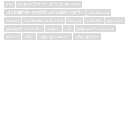
TNA
US SECRETARY OF STATE JOHN KERRY
US SECRETARY OF STATE JOHN KERRY AND TNA
ஆர். சம்பந்தன்
இலங்கை
இலங்கையில் ஆட்சி மாற்றம்
கொழும்பு
சமஷ்டி தீர்வு
ஜனநாயகம்
ஜனாதிபதித் தேர்தல் 2015
த.தே.கூ.
தமிழ்
தமிழ் தேசியக் கூட்டமைப்பு
நல்லாட்சி
மாற்றம்
மாற்றம் இணையதளம்
மாற்றம் இலங்கை