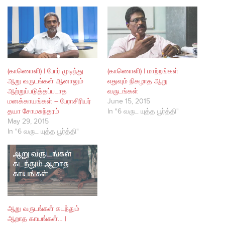
(காணொளி) | போர் முடிந்து
(காணொளி) | மாற்றங்கள்
ஆறு வருடங்கள் ஆனாலும்
எதுவும் நிகழாத ஆறு
ஆற்றுப்படுத்தப்படாத
வருடங்கள்
மனக்காயங்கள் – பேராசிரியர்
June 15, 2015
தயா சோமசுந்தரம்
In "6 வருட யுத்த பூர்த்தி"
May 29, 2015
In "6 வருட யுத்த பூர்த்தி"
ஆறு வருடங்கள் கடந்தும்
ஆறாத காயங்கள்… |