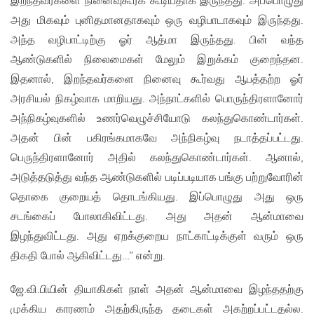
இறந்தவர்களை நினைவுகூரக் கூடியதாக இருந்தது. அப்பொழுது
அது மிகவும் புனிதமானதாகவும் ஒரு வழிபாடாகவும் இருந்தது.
அந்த வழிபாட்டிற்கு ஓர் ஆத்மா இருந்தது. பின் வந்த
ஆண்டுகளில் நிலைமைகள் மேலும் இறுக்கம் குறைந்தன.
இதனால், இறந்தவர்களை நினைவு கூர்வது ஆபத்தற்ற ஓர்
அரசியல் நிகழ்வாக மாறியது. அந்நாட்களில் பொருந்திரளானோர்
அந்நிகழ்வுகளில் உணர்வெழுச்சியோடு கலந்துகொண்டார்கள்.
அதன் பின் பகிரங்கமாகவே அந்நிகழ்வு நடாத்தப்பட்டது.
பெருந்திரளானோர் அதில் கலந்துகொண்டார்கள். ஆனால்,
அடுத்தடுத்து வந்த ஆண்டுகளில் படிப்படியாக பங்கு பற்றுவோரின்
தொகை குறையத் தொடங்கியது. இப்பொழுது அது ஒரு
சடங்கைப் போலாகிவிட்டது. அது அதன் ஆன்மாவை
இழந்துவிட்டது. அது ஏறக்குறைய நாட்காட்டிக்குள் வரும் ஒரு
திகதி போல் ஆகிவிட்டது…” என்று.
ஜே.வி.பியின் தியாகிகள் நாள் அதன் ஆன்மாவை இழந்ததற்கு
முக்கிய காரணம் அதற்கிருந்த தடைகள் அகற்றப்பட்டதல்ல.