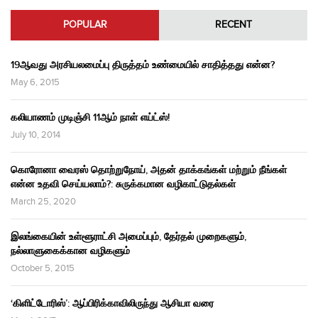
POPULAR
RECENT
19ஆவது அரசியலமைப்பு திருத்தம் உண்மையில் சாதித்தது என்ன?
May 6, 2015
கலியாணம் முடிஞ்சி 11ஆம் நாள் எய்ட்ஸ்!
July 10, 2014
கொரோனா வைரஸ் தொற்றுநோய், அதன் தாக்கங்கள் மற்றும் நீங்கள்
என்ன உதவி செய்யலாம்?: சுருக்கமான வழிகாட்டுதல்கள்
March 25, 2020
இலங்கையின் உள்ளூராட்சி அமைப்பும், தேர்தல் முறைகளும்,
நல்லாளுகைக்கான வழிகளும்
October 5, 2015
‘கிளிட்டோரிஸ்’: ஆப்பிரிக்காவிலிருந்து ஆசியா வரை