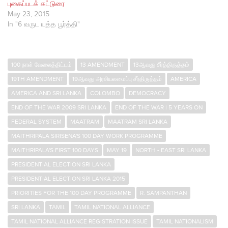
புகைப்படக் கட்டுரை
May 23, 2015
In "6 வருட யுத்த பூர்த்தி"
100 நாள் வேலைத்திட்டம்
13 AMENDMENT
13ஆவது சீர்த்திருத்தம்
19TH AMENDMENT
19ஆவது அரசியலமைப்பு சீர்திருத்தம்
AMERICA
AMERICA AND SRI LANKA
COLOMBO
DEMOCRACY
END OF THE WAR 2009 SRI LANKA
END OF THE WAR | 5 YEARS ON
FEDERAL SYSTEM
MAATRAM
MAATRAM SRI LANKA
MAITHRIPALA SIRISENA'S 100 DAY WORK PROGRAMME
MAITHRIPALA'S FIRST 100 DAYS
MAY 19
NORTH - EAST SRI LANKA
PRESIDENTIAL ELECTION SRI LANKA
PRESIDENTIAL ELECTION SRI LANKA 2015
PRIORITIES FOR THE 100 DAY PROGRAMME
R. SAMPANTHAN
SRI LANKA
TAMIL
TAMIL NATIONAL ALLIANCE
TAMIL NATIONAL ALLIANCE REGISTRATION ISSUE
TAMIL NATIONALISM