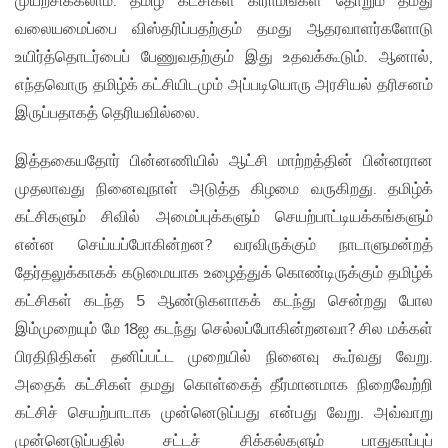
முயற்சிக்கலாம். தமிழ் கட்சிகள் கிராமங்கள் தோறும் தமது
வலையமைப்பை விஸ்தரிப்பதற்கும் தமது ஆதரவாளர்களோடு
உயிர்த்தொடர்பைப் பேணுவதற்கும் இது உதவக்கூடும். ஆனால்,
எந்தவொரு தமிழ்க் கட்சியிடமும் அப்படியொரு அரசியல் தரிசனம்
இருப்பதாகத் தெரியவில்லை.
இத்தகையதோர் பின்னணியில் ஆட்சி மாற்றத்தின் பின்னரான
முதலாவது நினைவுநாள் அடுத்த கிழமை வருகிறது. தமிழ்க்
கட்சிகளும் சிவில் அமைப்புக்களும் செயற்பாட்டியக்கங்களும்
என்ன செய்யப்போகின்றன? வரவிருக்கும் நாடாளுமன்றத்
தேர்தலுக்காகக் கடுமையாக உழைத்துக் கொண்டிருக்கும் தமிழ்க்
கட்சிகள் கடந்த 5 ஆண்டுகளாகக் கடந்து சென்றது போல
இம்முறையும் மே 18ஐ கடந்து செல்லப்போகின்றனவா? சில மக்கள்
பிரதிநிதிகள் தனிப்பட்ட முறையில் நினைவு கூர்வது வேறு.
அதைக் கட்சிகள் தமது கொள்கைத் தீர்மானமாக நிறைவேற்றி
கட்சிச் செயற்பாடாக முன்னெடுப்பது என்பது வேறு. அவ்வாறு
முன்னெடுப்பதில் சட்டச் சிக்கல்களும் பாதுகாப்புப்