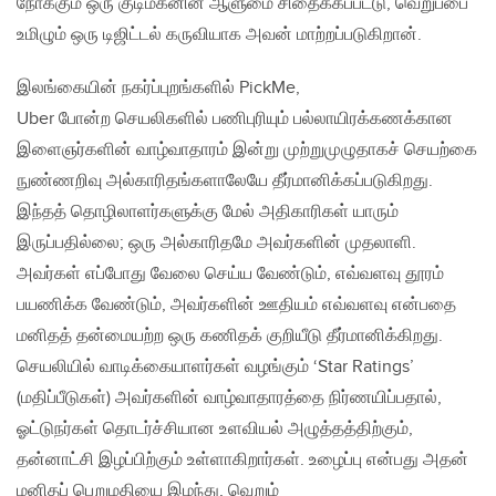
நோக்கும் ஒரு குடிமகனின் ஆளுமை சிதைக்கப்பட்டு, வெறுப்பை
உமிழும் ஒரு டிஜிட்டல் கருவியாக அவன் மாற்றப்படுகிறான்.
இலங்கையின் நகர்ப்புறங்களில் PickMe,
Uber போன்ற செயலிகளில் பணிபுரியும் பல்லாயிரக்கணக்கான
இளைஞர்களின் வாழ்வாதாரம் இன்று முற்றுமுழுதாகச் செயற்கை
நுண்ணறிவு அல்காரிதங்களாலேயே தீர்மானிக்கப்படுகிறது.
இந்தத் தொழிலாளர்களுக்கு மேல் அதிகாரிகள் யாரும்
இருப்பதில்லை; ஒரு அல்காரிதமே அவர்களின் முதலாளி.
அவர்கள் எப்போது வேலை செய்ய வேண்டும், எவ்வளவு தூரம்
பயணிக்க வேண்டும், அவர்களின் ஊதியம் எவ்வளவு என்பதை
மனிதத் தன்மையற்ற ஒரு கணிதக் குறியீடு தீர்மானிக்கிறது.
செயலியில் வாடிக்கையாளர்கள் வழங்கும் ‘Star Ratings’
(மதிப்பீடுகள்) அவர்களின் வாழ்வாதாரத்தை நிர்ணயிப்பதால்,
ஓட்டுநர்கள் தொடர்ச்சியான உளவியல் அழுத்தத்திற்கும்,
தன்னாட்சி இழப்பிற்கும் உள்ளாகிறார்கள். உழைப்பு என்பது அதன்
மனிதப் பெறுமதியை இழந்து, வெறும்