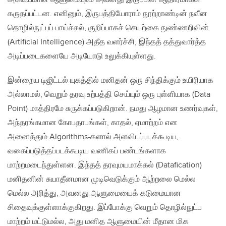
கருதப்பட்டன. எனினும், இருபத்தியோராம் நூற்றாண்டின் நவீன
தொழில்நுட்பப் பாய்ச்சல், குறிப்பாகச் செயற்கை நுண்ணறிவின்
(Artificial Intelligence) அதீத வளர்ச்சி, இந்தத் தத்துவார்த்த
அடிப்படைகளையே அடியோடு உலுக்கியுள்ளது.
இன்றைய டிஜிட்டல் யுகத்தில் மனிதன் ஒரு சிந்திக்கும் உயிரியாக
அல்லாமல், வெறும் தரவு உற்பத்தி செய்யும் ஒரு புள்ளியாக (Data
Point) மாத்திரமே சுருக்கப்படுகிறான். நமது ஆழமான உணர்வுகள்,
அந்தரங்கமான கோபதாபங்கள், காதல், ஏமாற்றம் என
அனைத்தும் Algorithms-களால் அளவிடப்படக்கூடிய,
வகைப்படுத்தப்படக்கூடிய வணிகப் பண்டங்களாக
மாற்றமடைந்துள்ளன. இந்தத் தரவுமயமாக்கல் (Datafication)
மனிதனின் சுயாதீனமான முடிவெடுக்கும் ஆற்றலை மெல்ல
மெல்ல அரித்து, அவனது ஆளுமையைக் கடுமையான
சிதைவுக்குள்ளாக்குகிறது. இப்போக்கு வெறும் தொழில்நுட்ப
மாற்றம் மட்டுமல்ல, அது மனித ஆளுமையின் மீதான மிக