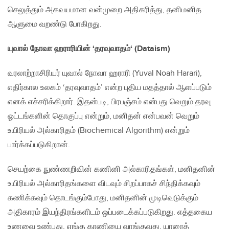
செலுத்தும் அகவயமான வன்முறை அதிகரித்து, தனிமனித
ஆளுமை வறண்டு போகிறது.
யுவால் நோவா ஹராரியின்
‘
தரவுவாதம்
‘ (Dataism)
வரலாற்றாசிரியர் யுவால் நோவா ஹராரி (Yuval Noah Harari),
எதிர்கால உலகம் ‘தரவுவாதம்’ என்ற புதிய மதத்தால் ஆளப்படும்
எனக் எச்சரிக்கிறார். இதன்படி, பிரபஞ்சம் என்பது வெறும் தரவு
ஓட்டங்களின் தொகுப்பு என்றும், மனிதன் என்பவன் வெறும்
உயிரியல் அல்காரிதம் (Biochemical Algorithm) என்றும்
பார்க்கப்படுகிறான்.
செயற்கை நுண்ணறிவின் கணினி அல்காரிதங்கள், மனிதனின்
உயிரியல் அல்காரிதங்களை விடவும் சிறப்பாகச் சிந்திக்கவும்
கணிக்கவும் தொடங்கும்போது, மனிதனின் முடிவெடுக்கும்
அதிகாரம் இயந்திரங்களிடம் ஒப்படைக்கப்படுகிறது. எத்தகைய
உணவை உண்பது, எங்கு காணியை வாங்குவது, யாரைத்