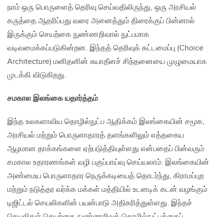
நாம் ஒரு பொருளைத் தெரிவு செய்வதிலிருந்து, ஒரு அரசியல்
கருத்தை ஆதரிப்பது வரை அனைத்தும் திரைக்குப் பின்னால்
இருக்கும் செயற்கை நுண்ணறிவால் நுட்பமாக
வடிவமைக்கப்படுகின்றன. இந்தத் தெரிவுக் கட்டமைப்பு (Choice
Architecture) மனிதனின் சுயாதீனச் சிந்தனையை முழுமையாக
முடக்கி விடுகிறது.
சமகால இலங்கை யதார்த்தம்
இந்த உலகளாவிய தொழில்நுட்ப ஆதிக்கம் இலங்கையின் சமூக,
அரசியல் மற்றும் பொருளாதாரத் தளங்களிலும் எத்தகைய
ஆழமான தாக்கங்களை ஏற்படுத்தியுள்ளது என்பதைப் பின்வரும்
சமகால உதாரணங்கள் வழி பகுப்பாய்வு செய்யலாம். இலங்கையின்
அண்மைய பொருளாதார நெருக்கடியைத் தொடர்ந்து, கிராமப்புற
மற்றும் நடுத்தர வர்க்க மக்கள் மத்தியில் உடனடிக் கடன் வழங்கும்
டிஜிட்டல் செயலிகளின் பயன்பாடு அதிகரித்துள்ளது. இந்தச்
செயலிகள் செயற்கை நுண்ணறிவுத் தொழில்நுட்பத்தைப்