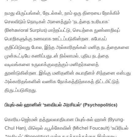
நமது விருப்பங்கள், தேடல்கள், நாம் ஒரு திரையை நோக்கிச்
செலவிடும் நொடிகள் அனைத்தும் ‘நடத்தை உபரியாக’
(Behavioral Surplus) மாற்றப்பட்டு, செயற்கை நுண்ணறிவுப்
பொறிகளுக்கு உணவாக ஊட்டப்படுகின்றன. சுபோஃப்
குறிப்பிடுவது போல, இந்த அல்காரிதங்கள் மனித நடத்தைகளை
முன்கூட்டியே கணிப்பதுடன் நில்லாமல், புதிய நடத்தை
வடிவங்களை உருவாக்குவதற்கும் மனிதர்களைத்
தூண்டுகின்றன. இங்கு மனிதனின் சுயாதீனச் சிந்தனை என்பது
அல்காரிதங்களின் வணிக நோக்கத்திற்காகத் திட்டமிட்டுத்
திருடப்படுகிறது.
பியுங்-சுல் ஹானின்
‘
உளவியல் அரசியல்
‘ (Psychopolitics)
கொரிய-ஜெர்மன் தத்துவவாதியான பியுங்-சுல் ஹான் (Byung-
Chul Han), மிஷெல் ஃபூக்கோவின் (Michel Foucault) ‘உயிரியல்
அரசியல்’ (Biopolitics) என்ற கருத்தாக்கத்தை இன்றைய