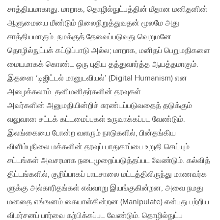
சாத்தியமாகாது. மாறாக, தொழில்நுட்பத்தின் மீதான மனிதனின்
ஆளுமையை மீண்டும் நிலைநிறுத்துவதன் மூலமே அது
சாத்தியமாகும். நமக்குத் தேவைப்படுவது வெறுமனே
தொழில்நுட்பக் கட்டுப்பாடு அல்ல; மாறாக, மனிதப் பெறுமதிகளை
மையமாகக் கொண்ட ஒரு புதிய தத்துவார்த்த ஆயத்தமாகும்.
இதனை ‘டிஜிட்டல் மானுடவியல்’ (Digital Humanism) என
அழைக்கலாம். தனிமனிதர்களின் தரவுகள்
அவர்களின் அனுமதியின்றிச் சுரண்டப்படுவதைத் தடுக்கும்
வலுவான சட்டக் கட்டமைப்புகள் உருவாக்கப்பட வேண்டும்.
இலங்கையை போன்ற வளரும் நாடுகளில், பின்தங்கிய
விளிம்புநிலை மக்களின் தரவுப் பாதுகாப்பை உறுதி செய்யும்
சட்டங்கள் அவசரமாக நடைமுறைப்படுத்தப்பட வேண்டும். கல்வித்
திட்டங்களில், குறிப்பாகப் பாடசாலை மட்டத்திலிருந்து மாணவர்க
ளுக்கு அல்காரிதங்கள் எவ்வாறு இயங்குகின்றன, அவை நமது
மனதை எங்ஙனம் கையாள்கின்றன (Manipulate) என்பது பற்றிய
விமர்சனப் பார்வை கற்பிக்கப்பட வேண்டும். தொழில்நுட்ப