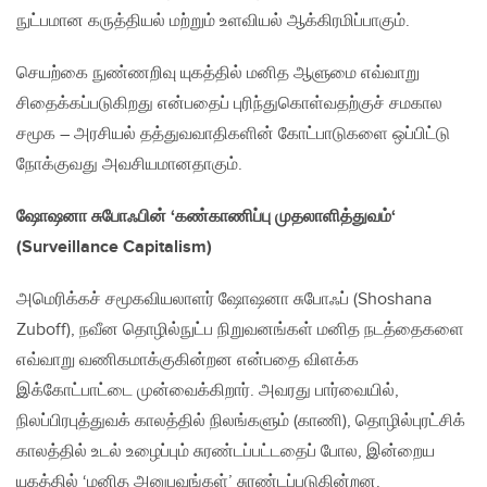
நுட்பமான கருத்தியல் மற்றும் உளவியல் ஆக்கிரமிப்பாகும்.
செயற்கை நுண்ணறிவு யுகத்தில் மனித ஆளுமை எவ்வாறு
சிதைக்கப்படுகிறது என்பதைப் புரிந்துகொள்வதற்குச் சமகால
சமூக – அரசியல் தத்துவவாதிகளின் கோட்பாடுகளை ஒப்பிட்டு
நோக்குவது அவசியமானதாகும்.
ஷோஷனா சுபோஃபின்
‘
கண்காணிப்பு முதலாளித்துவம்
‘
(Surveillance Capitalism)
அமெரிக்கச் சமூகவியலாளர் ஷோஷனா சுபோஃப் (Shoshana
Zuboff), நவீன தொழில்நுட்ப நிறுவனங்கள் மனித நடத்தைகளை
எவ்வாறு வணிகமாக்குகின்றன என்பதை விளக்க
இக்கோட்பாட்டை முன்வைக்கிறார். அவரது பார்வையில்,
நிலப்பிரபுத்துவக் காலத்தில் நிலங்களும் (காணி), தொழில்புரட்சிக்
காலத்தில் உடல் உழைப்பும் சுரண்டப்பட்டதைப் போல, இன்றைய
யுகத்தில் ‘மனித அனுபவங்கள்’ சுரண்டப்படுகின்றன.