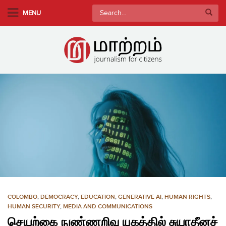
S
Search
MENU
k
for:
i
p
t
o
m
a
i
n
c
o
n
t
e
n
COLOMBO
,
DEMOCRACY
,
EDUCATION
,
GENERATIVE AI
,
HUMAN RIGHTS
,
t
HUMAN SECURITY
,
MEDIA AND COMMUNICATIONS
செயற்கை நுண்ணறிவு யுகத்தில் சுயாதீனச்