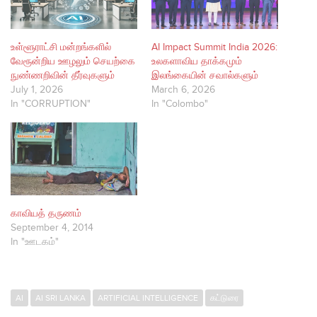
உள்ளூராட்சி மன்றங்களில்
AI Impact Summit India 2026:
வேரூன்றிய ஊழலும் செயற்கை
உலகளாவிய தாக்கமும்
நுண்ணறிவின் தீர்வுகளும்
இலங்கையின் சவால்களும்
July 1, 2026
March 6, 2026
In "CORRUPTION"
In "Colombo"
காவியத் தருணம்
September 4, 2014
In "ஊடகம்"
AI
AI SRI LANKA
ARTIFICIAL INTELLIGENCE
கட்டுரை