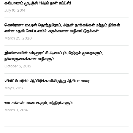
கலியாணம் முடிஞ்சி 11ஆம் நாள் எய்ட்ஸ்!
July 10, 2014
கொரோனா வைரஸ் தொற்றுநோய், அதன் தாக்கங்கள் மற்றும் நீங்கள்
என்ன உதவி செய்யலாம்?: சுருக்கமான வழிகாட்டுதல்கள்
March 25, 2020
இலங்கையின் உள்ளூராட்சி அமைப்பும், தேர்தல் முறைகளும்,
நல்லாளுகைக்கான வழிகளும்
October 5, 2015
‘கிளிட்டோரிஸ்’: ஆப்பிரிக்காவிலிருந்து ஆசியா வரை
May 1, 2017
ஊடகங்கள்: மாயைகளும், மந்திரங்களும்
March 3, 2014