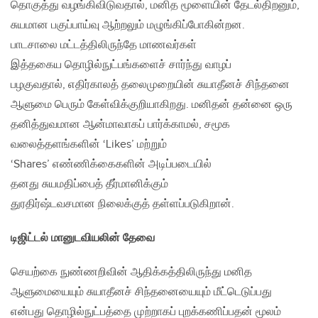
தொகுத்து வழங்கிவிடுவதால், மனித மூளையின் தேடல்திறனும்,
சுயமான பகுப்பாய்வு ஆற்றலும் மழுங்கிப்போகின்றன.
பாடசாலை மட்டத்திலிருந்தே மாணவர்கள்
இத்தகைய தொழில்நுட்பங்களைச் சார்ந்து வாழப்
பழகுவதால், எதிர்காலத் தலைமுறையின் சுயாதீனச் சிந்தனை
ஆளுமை பெரும் கேள்விக்குறியாகிறது. மனிதன் தன்னை ஒரு
தனித்துவமான ஆன்மாவாகப் பார்க்காமல், சமூக
வலைத்தளங்களின் ‘Likes’ மற்றும்
‘Shares’ எண்ணிக்கைகளின் அடிப்படையில்
தனது சுயமதிப்பைத் தீர்மானிக்கும்
துரதிர்ஷ்டவசமான நிலைக்குத் தள்ளப்படுகிறான்.
டிஜிட்டல் மானுடவியலின் தேவை
செயற்கை நுண்ணறிவின் ஆதிக்கத்திலிருந்து மனித
ஆளுமையையும் சுயாதீனச் சிந்தனையையும் மீட்டெடுப்பது
என்பது தொழில்நுட்பத்தை முற்றாகப் புறக்கணிப்பதன் மூலம்