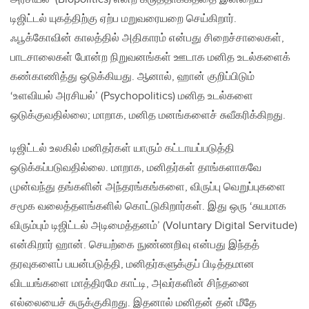
டிஜிட்டல் யுகத்திற்கு ஏற்ப மறுவரையறை செய்கிறார்.
ஃபூக்கோவின் காலத்தில் அதிகாரம் என்பது சிறைச்சாலைகள்,
பாடசாலைகள் போன்ற நிறுவனங்கள் ஊடாக மனித உடல்களைக்
கண்காணித்து ஒடுக்கியது. ஆனால், ஹான் குறிப்பிடும்
‘உளவியல் அரசியல்’ (Psychopolitics) மனித உடல்களை
ஒடுக்குவதில்லை; மாறாக, மனித மனங்களைச் சுவீகரிக்கிறது.
டிஜிட்டல் உலகில் மனிதர்கள் யாரும் கட்டாயப்படுத்தி
ஒடுக்கப்படுவதில்லை. மாறாக, மனிதர்கள் தாங்களாகவே
முன்வந்து தங்களின் அந்தரங்கங்களை, விருப்பு வெறுப்புகளை
சமூக வலைத்தளங்களில் கொட்டுகிறார்கள். இது ஒரு ‘சுயமாக
விரும்பும் டிஜிட்டல் அடிமைத்தனம்’ (Voluntary Digital Servitude)
என்கிறார் ஹான். செயற்கை நுண்ணறிவு என்பது இந்தத்
தரவுகளைப் பயன்படுத்தி, மனிதர்களுக்குப் பிடித்தமான
விடயங்களை மாத்திரமே காட்டி, அவர்களின் சிந்தனை
எல்லையைச் சுருக்குகிறது. இதனால் மனிதன் தன் மீதே