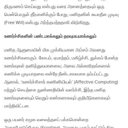
திருமணம் செய்வது என்பது வரை அனைத்தையும் ஒரு
மென்பொருள் தீர்மானிக்கும் போது, மனிதனின் சுயாதீன முடிவு
(Free Will) என்பது அர்த்தமற்றதாகி விடுகிறது.
உணர்ச்சிகளின் பண்டமாக்கலும் தரவுமயமாக்கலும்
மனித ஆளுமையின் மிக முக்கியமான அம்சம் அவனது
உணர்ச்சிகளாகும். கோபம், ஏமாற்றம், மகிழ்ச்சி, துக்கம் போன்ற
உணர்வுகள் தனித்துவமானவை; அவை அல்காரிதங்களால்
கணிக்க முடியாதவை என்றே நீண்டகாலமாக நம்பப்பட்டது.
ஆனால், ‘உணர்ச்சிசார் கணினியியல்’ (Affective Computing)
மற்றும் செயற்கை நுண்ணறிவின் வளர்ச்சி, இந்த மனித
உணர்வுகளையும் வெறும் எண்களாகவும் குறியீடுகளாகவும்
மாற்றிவிட்டன.
ஒரு பயனர் சமூக வலைத்தளப் பக்கமொன்றை
அசைபோடும்போது (Scrolling), அவனது முகம் காட்டும் சிறு