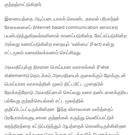
குற்றஞ்சாட்டுகிறார்.
இணையத்தை அடிப்படையாகக் கொண்ட தகவல் பரிமாற்றச்
சேவைகளைப் (Internet based communication services)
பயன்படுத்துகிறவர்களினால் காணப்படுகின்ற, கேட்கப்படுகின்ற
அல்லது உணரப்படுகின்ற எதையும் ‘உண்மை’ (Fact) என்று
சட்டமூலம் வரைவிலக்கணம் செய்கிறது.
அவமதிப்புக்கு நிகரான பொய்யான வாசகங்கள் (False
statements) தொடக்கம் அமைதியைக் குலைக்கும் நோக்குடன்
பொய்யான வாசகத்தின் மூலம் திட்டமிட்ட முறையில்
நோக்கத்தோடு அவமதிப்பைச் செய்வது வரை தண்டனைக்குரிய
பல்வேறு குற்றச்செயல்கள் சட்ட மூலத்தில்
குறிப்பிடப்பட்டிருக்கின்றன. இந்த விசாலமான வார்த்தைப்
பிரயோகங்களுடனான குற்றங்கள் கருத்து வெளிப்பாட்டுச்
சுதந்திரத்தை கட்டுப்படுத்தும் ஆபத்தைக் கொண்டிருக்கின்றன
என்று ஊடகத்துறை தொடர்பான சட்டங்களில் நிபுணத்துவம்