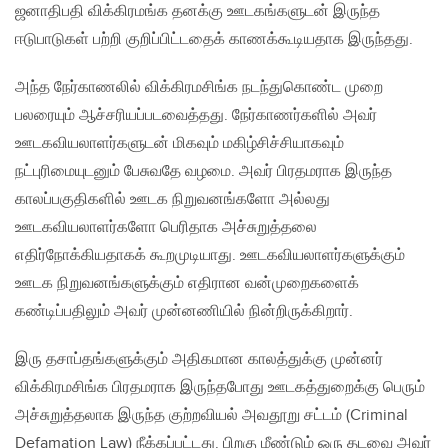
ஜனாதிபதி விக்கிரமங்க தனக்கு ஊடகங்களுடன் இருந்த
ஈடுபாடுகள் பற்றி குறிப்பிட்டதைக் காணக்கூடியதாக இருந்தது.
அந்த நேர்காணலில் விக்கிரமசிங்க நடந்துகொண்ட முறை
பலரையும் ஆச்சரியப்படவைத்தது. நேர்காணர்களில் அவர்
ஊடகவியலாளர்களுடன் மிகவும் மகிழ்சிச்சியாகவும்
நட்புரிமையுடனும் பேசுவதே வழமை. அவர் பிரதமராக இருந்த
காலப்பகுதிகளில் ஊடக நிறுவனங்களோ அல்லது
ஊடகவியலாளர்களோ பெரிதாக அச்சுறுத்தலை
எதிர்நோக்கியதாகக் கூறமுடியாது. ஊடகவியலாளர்களுக்கும்
ஊடக நிறுவனங்களுக்கும் எதிரான வன்முறைகளைக்
கண்டிப்பதிலும் அவர் முன்னணியில் நின்றிருக்கிறார்.
இரு தசாப்தங்களுக்கும் அதிகமான காலத்துக்கு முன்னர்
விக்கிரமசிங்க பிரதமராக இருந்தபோது ஊடகத்துறைக்கு பெரும்
அச்சுறுத்தலாக இருந்த குற்றவியல் அவதூறு சட்டம் (Criminal
Defamation Law) நீக்கப்பட்டது. பிறகு மீண்டும் ஒரு தடவை அவர்