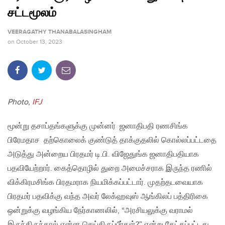
சட்டமூலம்
VEERAGATHY THANABALASINGHAM
on
October 13, 2023
Photo,
IFJ
மூன்று தசாப்தங்களுக்கு முன்னர் ஜனாதிபதி ரணசிங்க
பிரேமதாச தற்கொலைக் குண்டுத் தாக்குதலில் கொல்லப்பட்டதை
அடுத்து அன்றைய பிரதமர் டி.பி. விஜேதுங்க ஜனாதிபதியாக
பதவியேற்றார். கைத்தொழில் துறை அமைச்சராக இருந்த ரணில்
விக்கிரமசிங்க பிரதமராக நியமிக்கப்பட்டார். முதற்தடவையாக
பிரதமர் பதவிக்கு வந்த அவர் லேக்ஹவுஸ் ஆங்கிலப் பத்திரிகை
ஒன்றுக்கு வழங்கிய நேர்காணலில், “அரசியலுக்கு வராமல்
இருந்திருந்தால் என்ன செய்திருப்பீர்கள்?” என்று கேட்கப்பட்டது.