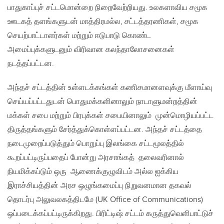
பாதுகாப்புச் சட்டமொன்றை நிறைவேற்றியது. உலகளாவிய சமூக
ஊடகத் தளங்களுடன் மாத்திரமல்ல, சட்டத்தரணிகள், சமூக
செயற்பாட்டாளர்கள் மற்றும் ஈடுபாடு கொண்ட
அமைப்புக்களுடனும் விரிவான கலந்தாலோசனைகள்
நடத்தப்பட்டன.
அந்தச் சட்டத்தின் உள்ளடக்கங்கள் கணிசமானளவுக்கு மீளாய்வு
செய்யப்பட்டதுடன் பொதுமக்களினாலும் நாடாளுமன்றத்தின்
மக்கள் சபை மற்றும் பிரபுக்கள் சபையினாலும் முன்மொழியப்பட்ட
திருத்தங்களும் சேர்த்துக்கொள்ளப்பட்டன. அந்தச் சட்டத்தை
நடைமுறைப்படுத்தும் பொறுப்பு இலங்கை சட்டமூலத்தில்
கூறப்பட்டிருப்பதைப் போன்று அரசாங்கத் தலைவரினால்
நியமிக்கப்டும் ஒரு ஆணைக்குழுவிடம் அல்ல ஐக்கிய
இராச்சியத்தின் அரச ஒழுங்கமைப்பு நிறுவனமான தகவல்
தொடர்பு அலுவலகத்திடமே (UK Office of Communications)
ஒப்படைக்கப்பட்டிருக்கிறது. பிரிட்டிஷ் சட்டம் கருத்துவெளிபாட்டுச்