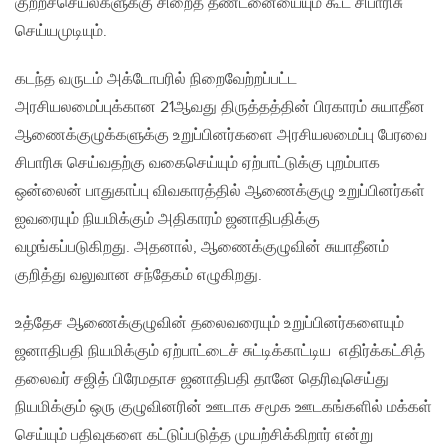
குற்றச்செயல்களுக்கு சிறைத் தண்டனையையும் கூட சிபாரிசு
செய்யமுடியும்.
கடந்த வருடம் அக்டோபரில் நிறைவேற்றப்பட்ட
அரசியலமைப்புக்கான 21ஆவது திருத்தத்தின் பிரகாரம் சுயாதீன
ஆணைக்குழுக்களுக்கு உறுப்பினர்களை அரசியலமைப்பு பேரவை
சிபாரிசு செய்வதற்கு வகைசெய்யும் ஏற்பாட்டுக்கு புறம்பாக
ஒன்லைன் பாதுகாப்பு விவகாரத்தில் ஆணைக்குழு உறுப்பினர்கள்
ஐவரையும் நியமிக்கும் அதிகாரம் ஜனாதிபதிக்கு
வழங்கப்படுகிறது. அதனால், ஆணைக்குழுவின் சுயாதீனம்
குறித்து வலுவான சந்தேகம் எழுகிறது.
உத்தேச ஆணைக்குழுவின் தலைவரையும் உறுப்பினர்களையும்
ஜனாதிபதி நியமிக்கும் ஏற்பாட்டைச் சுட்டிக்காட்டிய எதிர்க்கட்சித்
தலைவர் சஜித் பிரேமதாச ஜனாதிபதி தானே தெரிவுசெய்து
நியமிக்கும் ஒரு குழுவினரின் ஊடாக சமூக ஊடகங்களில் மக்கள்
செய்யும் பதிவுகளை கட்டுப்படுத்த முயற்சிக்கிறார் என்று