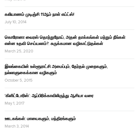
கலியாணம் முடிஞ்சி 11ஆம் நாள் எய்ட்ஸ்!
July 10, 2014
கொரோனா வைரஸ் தொற்றுநோய், அதன் தாக்கங்கள் மற்றும் நீங்கள்
என்ன உதவி செய்யலாம்?: சுருக்கமான வழிகாட்டுதல்கள்
March 25, 2020
இலங்கையின் உள்ளூராட்சி அமைப்பும், தேர்தல் முறைகளும்,
நல்லாளுகைக்கான வழிகளும்
October 5, 2015
‘கிளிட்டோரிஸ்’: ஆப்பிரிக்காவிலிருந்து ஆசியா வரை
May 1, 2017
ஊடகங்கள்: மாயைகளும், மந்திரங்களும்
March 3, 2014