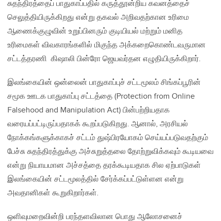
சுதந்திரத்தைப் பாதுகாப்பதில் கருத்தூன்றிய கவனத்தைச்
செலுத்தியிருக்கிறது என்று தகவல் அறிவதற்கான உரிமை
ஆணைக்குழுவின் உறுப்பினரும் குடியியல் மற்றும் மனித
உரிமைகள் விவகாரங்களில் மிகுந்த அக்கறைகொண்டவருமான
சட்டத்தரணி கிஷாலி பின்ரோ ஜெயவர்தன எழுதியிருக்கிறார்.
இலங்கையின் ஒன்லைன் பாதுகாப்புச் சட்டமூலம் சிங்கப்பூரின்
சமூக ஊடக பாதுகாப்பு சட்டத்தை (Protection from Online
Falsehood and Manipulation Act) பின்பற்றியதாக
வரையப்பட்டிருப்பதாகக் கூறப்படுகிறது. ஆனால், அரசியல்
நோக்கங்களுக்காகச் சட்டம் துஷ்பிரயோகம் செய்யப்படுவதற்கும்
பேச்சு சுதந்திரத்துக்கு அச்சுறுத்தலை தோற்றுவிக்கவும் கூடியவை
என்று நியாயமான அச்சத்தை தரக்கூடியதாக சில ஏற்பாடுகள்
இலங்கையின் சட்டமூலத்தில் சேர்க்கப்பட்டுள்ளன என்று
அவதானிகள் கூறுகிறார்கள்.
ஒளிவுமறைவின்றி பரந்தளவிலான பொது ஆலோசனைச்