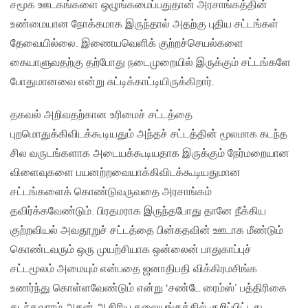
சமூக ஊடகங்களை ஒழுங்கமைப்பதுதான் அரசாங்கத்தின்
உண்மையான நோக்கமாக இருந்தால் அதற்கு புதிய சட்டங்கள்
தேவையில்லை. இணையவெளிக் குற்றச்செயல்களை
கையாளுவதற்கு தற்போது நடைமுறையில் இருக்கும் சட்டங்களே
போதுமானவை என்று சுட்டிக்காட்டியிருக்கிறார்.
தகவல் அறிவதற்கான உரிமைச் சட்டத்தை
புறமொதுக்கிவிடக்கூடியதும் அந்தச் சட்டத்தின் மூலமாக கடந்த
சில வருடங்களாக அடையக்கூடியதாக இருக்கும் நேர்மறையான
விளைவுகளை பயனற்றவையாக்கிவிடக்கூடியதுமான
சட்டங்களைக் கொண்டுவருவதை அரசாங்கம்
தவிர்க்கவேண்டும். பிரதமராக இருந்தபோது தானே நீக்கிய
குற்றவியல் அவதூறுச் சட்டத்தை பின்கதவின் ஊடாக மீண்டும்
கொண்டவரும் ஒரு முயற்சியாக ஒன்லைன் பாதுகாப்புச்
சட்டமூலம் அமையும் என்பதை ஜனாதிபதி விக்கிரமசிங்க
உணர்ந்து கொள்ளவேண்டும் என்று ‘சண்டே ரைம்ஸ்’ பத்திரிகை
கடந்தவாரம் அதன் ஆசிரிய தலையங்கத்தில் குறிப்பிட்டது.