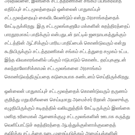
அதேவேளை, இலங்கை சட்டத்தரணிகள் சங்கம் பயங்கரவாத
எதிர்ப்புச் சட்டமூலத்தையும் ஒன்லைன் பாதுகாப்புச்
சட்டமூலத்தையும் கைவிடவேண்டும் என்று அரசாங்கத்தைக்
கேட்டிருக்கிறது. இரு சட்டமூலங்களுமே மக்களின் சுதந்திரத்தைப்
பாரதூரமாகப் பாதிக்கும் என்பதுடன் நாட்டில் ஜனநாயகத்துக்கும்
சட்டத்தின் ஆட்சிக்கும் பாரிய பாதிப்பைக் கொண்டுவரும் என்று
கூறியிருக்கும் சட்டத்தரணிகள் சங்கம் சட்டத்துறை சமூகம் உட்பட
இந்த விவகாரங்களில் பங்கும் ஈடுபாடும் கொண்ட தரப்புகளுடன்
கலந்தாலோசிக்காமல் சட்டமூலங்களை அரசாங்கம்
கொண்டுவந்திருப்பதை கடுமையாக கண்டனம் செய்திருக்கிறது.
ஒன்லைன் பாதுகாப்புச் சட்டமூலத்தைக் கொண்டுவரும் தருணம்
குறித்து மறுபரிசீலனை செய்யுமாறு அமைச்சர் ரிறான் அலஸுக்கு
எழுதியிருக்கும் கடிதத்தில் வலியுறுத்திக் கேட்டிருக்கும் இலங்கை
மனித உரிமைகள் ஆணைக்குழு சட்டமூலங்களின் ஊடாக கருத்து
வெளிப்பாட்டுச் சுதந்திரத்தை ஆபத்துக்குள்ளாக்குவதைத்
தவிர்த்து சட்டத்தை நடைமுறைப்படுத்தும் அமைப்புக்களின்