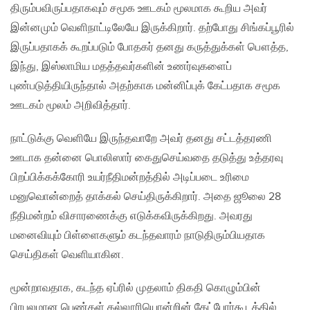
திரும்பவிருப்பதாகவும் சமூக ஊடகம் மூலமாக கூறிய அவர்
இன்னமும் வெளிநாட்டிலேயே இருக்கிறார். தற்போது சிங்கப்பூரில்
இருப்பதாகக் கூறப்படும் போதகர் தனது கருத்துக்கள் பௌத்த,
இந்து, இஸ்லாமிய மதத்தவர்களின் உணர்வுகளைப்
புண்படுத்தியிருந்தால் அதற்காக மன்னிப்புக் கேட்பதாக சமூக
ஊடகம் மூலம் அறிவித்தார்.
நாட்டுக்கு வெளியே இருந்தவாறே அவர் தனது சட்டத்தரணி
ஊடாக தன்னை பொலிஸார் கைதுசெய்வதை தடுத்து உத்தரவு
பிறப்பிக்கக்கோரி உயர்நீதிமன்றத்தில் அடிப்படை உரிமை
மனுவொன்றைத் தாக்கல் செய்திருக்கிறார். அதை ஜூலை 28
நீதிமன்றம் விசாரணைக்கு எடுக்கவிருக்கிறது. அவரது
மனைவியும் பிள்ளைகளும் கடந்தவாரம் நாடுதிரும்பியதாக
செய்திகள் வெளியாகின.
மூன்றாவதாக, கடந்த ஏப்ரில் முதலாம் திகதி கொழும்பின்
பிரபலமான பெண்கள் கல்லூரியொன்றின் கேட்போர்கூடத்தில்