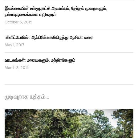
இலங்கையின் உள்ளூராட்சி அமைப்பும், தேர்தல் முறைகளும்,
நல்லாளுகைக்கான வழிகளும்
October 5, 2015
‘கிளிட்டோரிஸ்’: ஆப்பிரிக்காவிலிருந்து ஆசியா வரை
May 1, 2017
ஊடகங்கள்: மாயைகளும், மந்திரங்களும்
March 3, 2014
முடிவுறாத யுத்தம்…