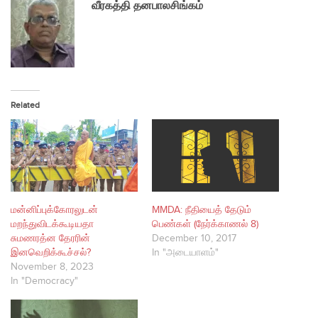
வீரகத்தி தனபாலசிங்கம்
Related
மன்னிப்புக்கோரலுடன்
MMDA: நீதியைத் தேடும்
மறந்துவிடக்கூடியதா
பெண்கள் (நேர்க்காணல் 8)
சுமணரத்ன தேரரின்
December 10, 2017
இனவெறிக்கூச்சல்?
In "அடையாளம்"
November 8, 2023
In "Democracy"