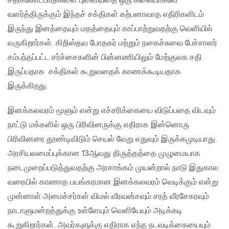
சதிக்கோட்பாடுகளை புனைவதை ஒரு கலையாகவே
வளர்த்திருக்கும் இந்தச் சக்திகள் கற்பனாவாத எதிரிகளிடம்
இருந்து இனத்தையும் மதத்தையும் காப்பாற்றுவதற்கு வெளியில்
வருகிறார்கள். கிறிஸ்தவ போதகர் மற்றும் நகைச்சுவை பேச்சாளர்
சம்பந்தப்பட்ட சர்ச்சைகளின் பின்னணியிலும் மேற்குலக சதி
இருப்பதாக சக்திகள் கூறுவதைக் காணக்கூடியதாக
இருக்கிறது.
இனக்கலவரம் மூளும் என்று எச்சரிக்கையை விடுப்பதை விடவும்
நாட்டு மக்களில் ஒரு பிரிவினருக்கு எதிராக இன்னொரு
பிரிவினரை தூண்டிவிடும் செயல் வேறு எதுவும் இருக்கமுடியாது.
அரசியலமைப்புக்கான 13ஆவது திருத்தத்தை முழுமையாக
நடைமுறைப்படுத்துவதற்கு அரசாங்கம் முயன்றால் நாடு இதுகால
வரையில் காணாத பயங்கரமான இனக்கலவரம் வெடிக்கும் என்று
முன்னாள் அமைச்சர்கள் விமல் வீரவன்சவும் சரத் வீரசேகரவும்
நாடாளுமன்றத்துக்கு உள்ளேயும் வெளியேயும் அடிக்கடி
கூறுகிறார்கள். அவர்களுக்கு எதிராக எந்த நடவடிக்கையையும்