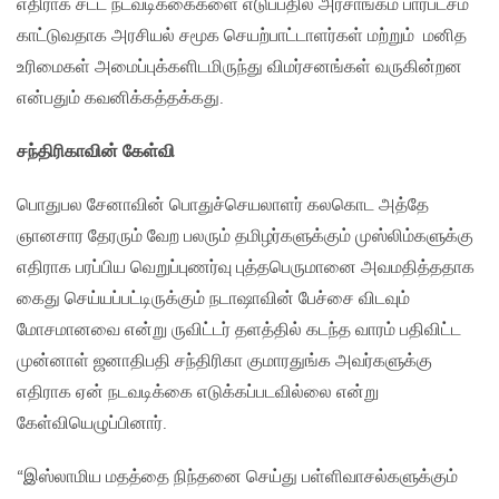
எதிராக சட்ட நடவடிக்கைகளை எடுப்பதில் அரசாங்கம் பாரபட்சம்
காட்டுவதாக அரசியல் சமூக செயற்பாட்டாளர்கள் மற்றும் மனித
உரிமைகள் அமைப்புக்களிடமிருந்து விமர்சனங்கள் வருகின்றன
என்பதும் கவனிக்கத்தக்கது.
சந்திரிகாவின் கேள்வி
பொதுபல சேனாவின் பொதுச்செயலாளர் கலகொட அத்தே
ஞானசார தேரரும் வேற பலரும் தமிழர்களுக்கும் முஸ்லிம்களுக்கு
எதிராக பரப்பிய வெறுப்புணர்வு புத்தபெருமானை அவமதித்ததாக
கைது செய்யப்பட்டிருக்கும் நடாஷாவின் பேச்சை விடவும்
மோசமானவை என்று ருவிட்டர் தளத்தில் கடந்த வாரம் பதிவிட்ட
முன்னாள் ஜனாதிபதி சந்திரிகா குமாரதுங்க அவர்களுக்கு
எதிராக ஏன் நடவடிக்கை எடுக்கப்படவில்லை என்று
கேள்வியெழுப்பினார்.
“இஸ்லாமிய மதத்தை நிந்தனை செய்து பள்ளிவாசல்களுக்கும்