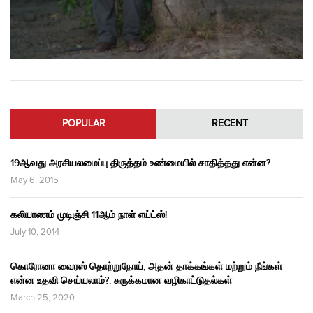
POPULAR
RECENT
19ஆவது அரசியலமைப்பு திருத்தம் உண்மையில் சாதித்தது என்ன?
May 6, 2015
கலியாணம் முடிஞ்சி 11ஆம் நாள் எய்ட்ஸ்!
July 10, 2014
கொரோனா வைரஸ் தொற்றுநோய், அதன் தாக்கங்கள் மற்றும் நீங்கள்
என்ன உதவி செய்யலாம்?: சுருக்கமான வழிகாட்டுதல்கள்
March 25, 2020