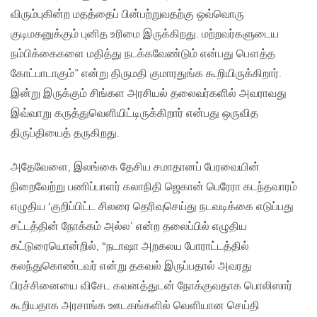
விரும்புகின்ற மதத்தைப் பின்பற்றுவதற்கு ஒவ்வொரு
குடிமகனுக்கும் புனித உரிமை இருக்கிறது. மற்றவர்களுடைய
நம்பிக்கைகளை மதித்து நடக்கவேண்டும் என்பது பௌத்த
கோட்பாடாகும்” என்று திருமதி குமாரதுங்க கூறியிருக்கிறார்.
இன்று இருக்கும் சிங்கள அரசியல் தலைவர்களில் அவராவது
இவ்வாறு கருத்துவெளியிட்டிருக்கிறார் என்பது ஒருவித
திருப்தியைத் தருகிறது.
அதேவேளை, இலங்கை தேசிய சமாதானப் பேரவையின்
நிறைவேற்று பணிப்பாளர் கலாநிதி ஜெகான் பெரேரா கடந்தவாரம்
எழுதிய ‘குறிப்பிட்ட சிலரை தெரிவுசெய்து நடவடிக்கை எடுப்பது
சட்டத்தின் நோக்கம் அல்ல’ என்ற தலைப்பில் எழுதிய
கட்டுரையொன்றில், “நடாஷா அறகலய போராட்டத்தில்
கலந்துகொண்டவர் என்று தகவல் இருப்பதால் அவரது
பிரச்சினையை விசேட கவனத்துடன் நோக்குவதாக பொலிஸார்
கூறியதாக அரசாங்க ஊடகங்களில் வெளியான செய்தி