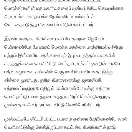
கைது செய்ப்பட்டு விளக்கமறியலில் வைக்கப்பட்டார்.
பௌத்தர்களின் மத உணர்வுகளைப் புண்படுத்திய செயலுக்காக
அமரசிங்க மகாநாயக்க தேரர்களிடம் மன்னிப்புக்
கேட்டதையடுத்து பிணையில் விடுவிக்கப்பட்டார்.
இரண்டாவதாக, கிறிஸ்தவ மதப் போதகரான ஜெரோம்
பெர்னாண்டோ மே மாதம் பௌத்த மதத்தை மாத்திரமல்ல இந்து
மற்றும் இஸ்லாமிய மதங்களையும் இழிவுபடுத்தும் வகையில்
கருத்துக்களை வெளியிட்டு செய்த பிரசங்கம் ஒன்றின் வீடியோ
பதிவு சமூக ஊடகங்களில் பெருமளவில் பரவியதையடுத்து
சர்ச்சை மூண்டது. துரித விசாரணைக்கு ஜனாதிபதி
உத்தரவிட்டிருந்த போதிலும், பெர்னாண்டோவுக்கு எதிராக
வெளிநாட்டு பயணத்தடை உத்தரவு பிறப்பிக்கப்படுவதற்கு
முன்னதாக அவர் நாட்டை விட்டு வெளியேறிவிட்டார்.
முன்கூட்டியே திட்டமிடப்பட்ட பயணம் ஒன்றை மேற்கொண்டே தான்
வெளிநாட்டுக்கு சென்றிருப்பதாகவும் சில தினங்களில் நாடு