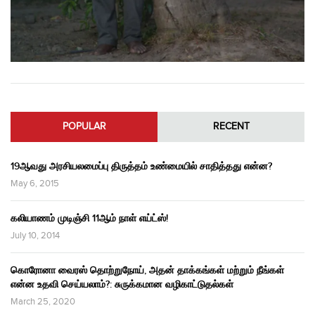
POPULAR
RECENT
19ஆவது அரசியலமைப்பு திருத்தம் உண்மையில் சாதித்தது என்ன?
May 6, 2015
கலியாணம் முடிஞ்சி 11ஆம் நாள் எய்ட்ஸ்!
July 10, 2014
கொரோனா வைரஸ் தொற்றுநோய், அதன் தாக்கங்கள் மற்றும் நீங்கள்
என்ன உதவி செய்யலாம்?: சுருக்கமான வழிகாட்டுதல்கள்
March 25, 2020