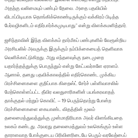
அதற்கு வலிமையும் பண்பும் தேவை. அதை பதவியில்
விடாப்பிடியாக தொங்கிக்கொண்டிருக்கும் வக்கிரம் பிடித்த
பேர்வழிகளிடம் எதிர்பார்க்கமுடியாது” என்று விளக்கமளித்தார்.
ஜசிந்தாவின் இந்த விளக்கம் தார்மீகப் பண்புகளில் வேரூன்றிய
அரசியலில் அவருக்கு இருக்கும் நம்பிக்கையைத் தெளிவாக
வெளிக்காட்டுகிறது. அது எந்தளவுக்கு நடைமுறை
யதார்த்தத்துக்கு பொருந்தும் என்று கேட்பவர்களே ஏராளம்.
ஆனால், தனது பதவிக்காலத்தில் எதிர்கொண்ட முக்கிய
பிரச்சினைகளை குறிப்பாக கிறைஸ்ட் சேர்ச் பள்ளிவாசலில்
மேற்கொள்ளப்பட்ட தீவிர வலதுசாரிகளின் பயங்கரவாதத்
தாக்குதல் மற்றும் கொவிட் – 19 பெருந்தொற்று போன்ற
பிரச்சினைகளை கையாண்ட விதத்தின் மூலம்
தலைமைத்துவத்துக்கு முன்மாதிரியாக அவர் விளங்கியதை
உலகம் கண்டது. அவரது தலைமைத்துவம் உலகெங்கும் உள்ள
தாராளவாத போக்குடைய பிரிவினரிடையே பெரும் வரவேற்பைப்