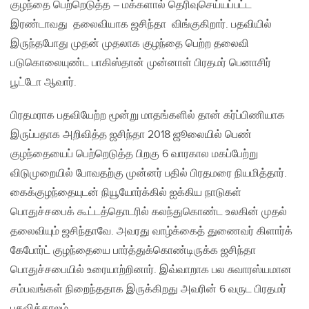
குழந்தை பெற்றெடுத்த – மக்களால் தெரிவுசெய்யப்பட்ட
இரண்டாவது தலைவியாக ஜசிந்தா விங்குகிறார். பதவியில்
இருந்தபோது முதன் முதலாக குழந்தை பெற்ற தலைவி
படுகொலையுண்ட பாகிஸ்தான் முன்னாள் பிரதமர் பெனாசிர்
பூட்டோ ஆவார்.
பிரதமராக பதவியேற்ற மூன்று மாதங்களில் தான் கர்ப்பிணியாக
இருப்பதாக அறிவித்த ஜசிந்தா 2018 ஜூலையில் பெண்
குழந்தையைப் பெற்றெடுத்த பிறகு 6 வாரகால மகப்பேற்று
விடுமுறையில் போவதற்கு முன்னர் பதில் பிரதமரை நியமித்தார்.
கைக்குழந்தையுடன் நியூயோர்க்கில் ஐக்கிய நாடுகள்
பொதுச்சபைக் கூட்டத்தொடரில் கலந்துகொண்ட உலகின் முதல்
தலைவியும் ஜசிந்தாவே. அவரது வாழ்க்கைத் துணைவர் கிளார்க்
கேபோர்ட் குழந்தையை பார்த்துக்கொண்டிருக்க ஜசிந்தா
பொதுச்சபையில் உரையாற்றினார். இவ்வாறாக பல சுவாரஸ்யமான
சம்பவங்கள் நிறைந்ததாக இருக்கிறது அவரின் 6 வருட பிரதமர்
பதவிக்காலம்.