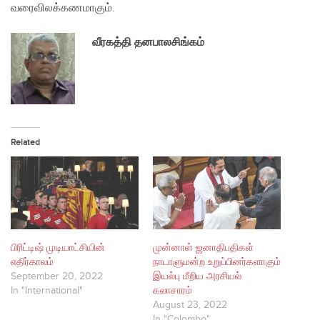
வரைவிலக்கணமாகும்.
வீரகத்தி தனபாலசிங்கம்
Related
பிரிட்டிஷ் முடியாட்சியின்
முன்னாள் ஜனாதிபதிகள்
எதிர்காலம்
நாடாளுமன்ற உறுப்பினர்களாகும்
September 20, 2022
இயல்பு மீறிய அரசியல்
In "International"
கலாசாரம்
August 23, 2022
In "Colombo"