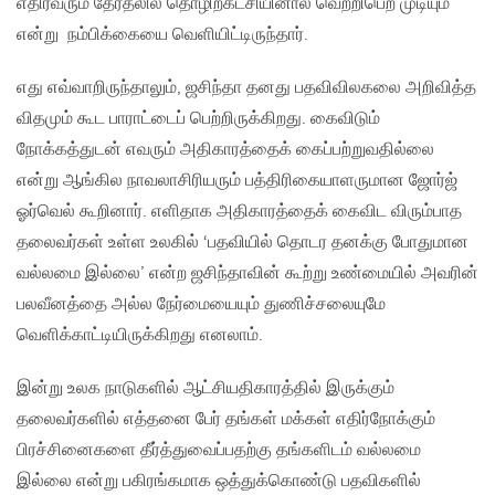
எதிர்வரும் தேர்தலில் தொழிற்கட்சியினால் வெற்றிபெற முடியும்
என்று நம்பிக்கையை வெளியிட்டிருந்தார்.
எது எவ்வாறிருந்தாலும், ஜசிந்தா தனது பதவிவிலகலை அறிவித்த
விதமும் கூட பாராட்டைப் பெற்றிருக்கிறது. கைவிடும்
நோக்கத்துடன் எவரும் அதிகாரத்தைக் கைப்பற்றுவதில்லை
என்று ஆங்கில நாவலாசிரியரும் பத்திரிகையாளருமான ஜோர்ஜ்
ஓர்வெல் கூறினார். எளிதாக அதிகாரத்தைக் கைவிட விரும்பாத
தலைவர்கள் உள்ள உலகில் ‘பதவியில் தொடர தனக்கு போதுமான
வல்லமை இல்லை’ என்ற ஜசிந்தாவின் கூற்று உண்மையில் அவரின்
பலவீனத்தை அல்ல நேர்மையையும் துணிச்சலையுமே
வெளிக்காட்டியிருக்கிறது எனலாம்.
இன்று உலக நாடுகளில் ஆட்சியதிகாரத்தில் இருக்கும்
தலைவர்களில் எத்தனை பேர் தங்கள் மக்கள் எதிர்நோக்கும்
பிரச்சினைகளை தீர்த்துவைப்பதற்கு தங்களிடம் வல்லமை
இல்லை என்று பகிரங்கமாக ஒத்துக்கொண்டு பதவிகளில்