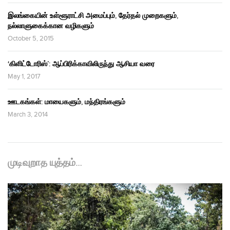
இலங்கையின் உள்ளூராட்சி அமைப்பும், தேர்தல் முறைகளும்,
நல்லாளுகைக்கான வழிகளும்
October 5, 2015
‘கிளிட்டோரிஸ்’: ஆப்பிரிக்காவிலிருந்து ஆசியா வரை
May 1, 2017
ஊடகங்கள்: மாயைகளும், மந்திரங்களும்
March 3, 2014
முடிவுறாத யுத்தம்…