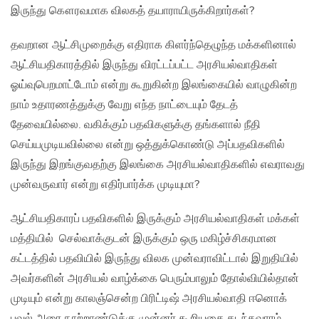
இருந்து கௌரவமாக விலகத் தயாராயிருக்கிறார்கள்?
தவறான ஆட்சிமுறைக்கு எதிராக கிளர்ந்தெழுந்த மக்களினால்
ஆட்சியதிகாரத்தில் இருந்து விரட்டப்பட்ட அரசியல்வாதிகள்
ஓய்வுபெறமாட்டோம் என்று கூறுகின்ற இலங்கையில் வாழுகின்ற
நாம் உதாரணத்துக்கு வேறு எந்த நாட்டையும் தேடத்
தேவையில்லை. வகிக்கும் பதவிகளுக்கு தங்களால் நீதி
செய்யமுடியவில்லை என்று ஒத்துக்கொண்டு அப்பதவிகளில்
இருந்து இறங்குவதற்கு இலங்கை அரசியல்வாதிகளில் எவராவது
முன்வருவார் என்று எதிர்பார்க்க முடியுமா?
ஆட்சியதிகாரப் பதவிகளில் இருக்கும் அரசியல்வாதிகள் மக்கள்
மத்தியில் செல்வாக்குடன் இருக்கும் ஒரு மகிழ்ச்சிகரமான
கட்டத்தில் பதவியில் இருந்து விலக முன்வராவிட்டால் இறுதியில்
அவர்களின் அரசியல் வாழ்க்கை பெரும்பாலும் தோல்வியில்தான்
முடியும் என்று காலஞ்சென்ற பிரிட்டிஷ் அரசியல்வாதி ஈனொக்
பவல் அரை நூற்றாண்டுக்கு முன்னர் கூறியதை கடந்தவாரம்