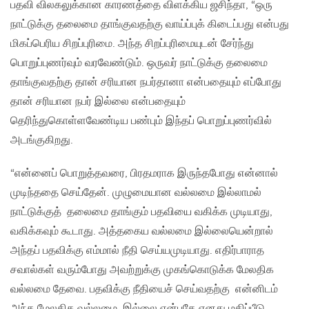
பதவி விலகலுக்கான காரணத்தை விளக்கிய ஜசிந்தா, “ஒரு
நாட்டுக்கு தலைமை தாங்குவதற்கு வாய்ப்புக் கிடைப்பது என்பது
மிகப்பெரிய சிறப்புரிமை. அந்த சிறப்புரிமையுடன் சேர்ந்து
பொறுப்புணர்வும் வரவேண்டும். ஒருவர் நாட்டுக்கு தலைமை
தாங்குவதற்கு தான் சரியான நபர்தானா என்பதையும் எப்போது
தான் சரியான நபர் இல்லை என்பதையும்
தெரிந்துகொள்ளவேண்டிய பண்பும் இந்தப் பொறுப்புணர்வில்
அடங்குகிறது.
“என்னைப் பொறுத்தவரை, பிரதமராக இருந்தபோது என்னால்
முடிந்ததை செய்தேன். முழுமையான வல்லமை இல்லாமல்
நாட்டுக்குத் தலைமை தாங்கும் பதவியை வகிக்க முடியாது,
வகிக்கவும் கூடாது. அத்தகைய வல்லமை இல்லையென்றால்
அந்தப் பதவிக்கு எம்மால் நீதி செய்யமுடியாது. எதிர்பாராத
சவால்கள் வரும்போது அவற்றுக்கு முகங்கொடுக்க மேலதிக
வல்லமை தேவை. பதவிக்கு நீதியைச் செய்வதற்கு என்னிடம்
அந்த மேலதிக வல்லமை இல்லை என்பதே எனது மதிப்பீடு.