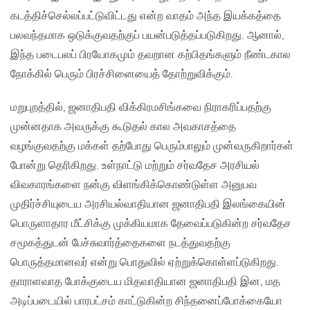
கடத்திச்செல்லப்பட்டுவிட்டது என்ற வாதம் அந்த இயக்கத்தை
பலவந்தமாக ஒடுக்குவதற்குப் பயன்படுத்தப்படுகிறது. ஆனால்,
இந்த படைபலப் பிரயோகமும் தவறான கற்பிதங்களும் நீண்டகால
நோக்கில் பெரும் பிரச்சினையைத் தோற்றுவிக்கும்.
மறுபுறத்தில், ஜனாதிபதி விக்கிரமசிங்கவை நிராகரிப்பதற்கு
முன்னதாக அவருக்கு கூடுதல் கால அவகாசத்தை
வழங்குவதற்கு மக்கள் தற்போது பெரும்பாலும் முன்வருகிறார்கள்
போன்று தெரிகிறது. உள்நாட்டு மற்றும் சர்வதேச அரசியல்
விவகாரங்களை நன்கு விளங்கிக்கொண்டுள்ள அனுபவ
முதிர்ச்சியுடைய அரசியல்வாதியான ஜனாதிபதி இலங்கையின்
பொருளாதார மீட்சிக்கு முக்கியமாக தேவைப்படுகின்ற சர்வதேச
சமூகத்துடன் பேச்சுவார்த்தைகளை நடத்துவதற்கு
பொருத்தமானவர் என்று பொதுவில் ஏற்றுக்கொள்ளப்டுகிறது.
தாராளவாத போக்குடைய மிதவாதியான ஜனாதிபதி இன, மத
அடிப்படையில் பாரபட்சம் காட்டுகின்ற சிந்தனைப்போக்கையோ