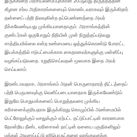
இருக்கின்ற அரசியலமைப்புக்கான 20ஆவது திருத்தத்தின்
கீழான சர்வ அதிகாரங்களையும் கொண்டவராகவும் இருக்கிறார்.
தன்னைப் பற்றி நிலவுகின்ற தப்பெண்ணத்தை அவர்
நீக்கவேண்டியது முக்கியமானதாகும். அரசாங்கத்தின்
குண்டர்கள் ஒருபோதும் நீதியின் முன் நிறுத்தப்படுவது
சாத்தியமில்லை என்ற உண்மையை ஒத்துக்கொண்டு போராட்ட
இயக்கத்தில் ஈடுபட்மைக்காக கைதானவர்களுக்கு மன்னிப்பு
வழங்கப்படுவதை உறுதிசெய்வதன் மூலமாக இதை அவர்
செய்யலாம்.
இரண்டாவதாக, அரசாங்கம் அதன் பொருளாதாரத் திட்டத்தைப்
பற்றி பெருமளவுக்கு வெளிப்படையானதாக இருக்கவேண்டும்.
இதுவே பொதுமக்களைப் பொறுத்தவரை முக்கிய
கரிசனைக்குரியதாக இருக்கிறது.கொழும்பில் அண்மையில்
பெட்ரோலுக்கும் டீசலுக்கும் ஏற்பட்ட தட்டுப்பாட்டின் காரணமாக
தோன்றிய நீண்ட வரிசைகள் நாட்டின் ஏனைய பகுதிகளிலும்
மக்கள் அவசரப்பட்டு எரிபொருட்களை வாங்குவதற்கு