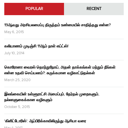
POPULAR
RECENT
19ஆவது அரசியலமைப்பு திருத்தம் உண்மையில் சாதித்தது என்ன?
May 6, 2015
கலியாணம் முடிஞ்சி 11ஆம் நாள் எய்ட்ஸ்!
July 10, 2014
கொரோனா வைரஸ் தொற்றுநோய், அதன் தாக்கங்கள் மற்றும் நீங்கள்
என்ன உதவி செய்யலாம்?: சுருக்கமான வழிகாட்டுதல்கள்
March 25, 2020
இலங்கையின் உள்ளூராட்சி அமைப்பும், தேர்தல் முறைகளும்,
நல்லாளுகைக்கான வழிகளும்
October 5, 2015
‘கிளிட்டோரிஸ்’: ஆப்பிரிக்காவிலிருந்து ஆசியா வரை