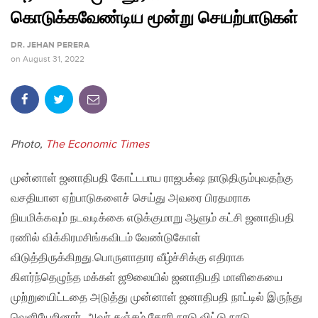
கொடுக்கவேண்டிய மூன்று செயற்பாடுகள்
DR. JEHAN PERERA
on
August 31, 2022
Photo,
The Economic Times
முன்னாள் ஜனாதிபதி கோட்டபாய ராஜபக்‌ஷ நாடுதிரும்புவதற்கு
வசதியான ஏற்பாடுகளைச் செய்து அவரை பிரதமராக
நியமிக்கவும் நடவடிக்கை எடுக்குமாறு ஆளும் கட்சி ஜனாதிபதி
ரணில் விக்கிரமசிங்கவிடம் வேண்டுகோள்
விடுத்திருக்கிறது.பொருளாதார வீழ்ச்சிக்கு எதிராக
கிளர்ந்தெழுந்த மக்கள் ஜூலையில் ஜனாதிபதி மாளிகையை
முற்றுயைிட்டதை அடுத்து முன்னாள் ஜனாதிபதி நாட்டில் இருந்து
வெளியேறினார். அவர் தஞ்சம் கோரி நாடு விட்டு நாடு