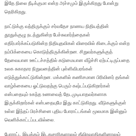
இதே நிலை நீடிக்குமா என்ற அச்சமும் இருக்கிறது போன்று
தெரிகிறது.
நாட்டுக்கு வந்திருக்கும் சர்வதேச நாணய நிதியத்தின்
தூதுக்குழு நடத்துகின்ற பேச்சுவார்த்தைகள்
எதிர்பார்க்கப்படுகின்ற நிதியுதவிகள் விரைவில் கிடைக்கும் என்ற
நம்பிக்கையை கொடுத்திருக்கின்றன. சிறுவர்களுக்குத்
தேவையான ஊட்டச்சத்தில் கடுமையான வீழ்ச்சி ஏற்பட்டிருப்பதை
உலக சுகாதார நிறுவனத்தின் புள்ளிவிபரங்கள்
எடுத்துக்காட்டுகின்றன. மக்களில் கணிசமான பிரிவினர் தங்கள்
வாழ்க்கையை ஓட்டுவதற்கு பெரும் கஷ்டப்படுகிறார்கள்
என்பதையும் உகந்த உணவைத் தேடமுடியாதவர்களாக
இருக்கிறார்கள் என்பதையுமே இது காட்டுகிறது. வீடுகளுக்குள்
உள்ள இந்தப் பிரச்சினை புதிய போராட்டங்கள் மூலமாக இன்னும்
வெளிக்காட்டப்படவில்லை.
போராட்ட இயக்கம் இடதுசாரிகளாலும் தீவிரவாதிகளினாலும்