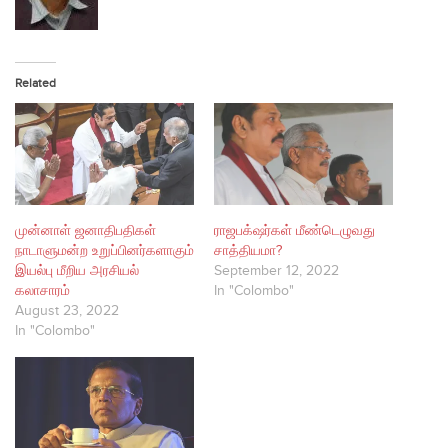
Related
முன்னாள் ஜனாதிபதிகள்
ராஜபக்‌ஷர்கள் மீண்டெழுவது
நாடாளுமன்ற உறுப்பினர்களாகும்
சாத்தியமா?
இயல்பு மீறிய அரசியல்
September 12, 2022
கலாசாரம்
In "Colombo"
August 23, 2022
In "Colombo"