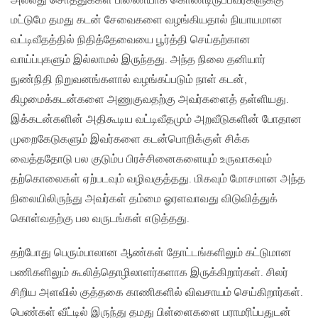
அல்லது சொத்துக்கள் பிணையாக கொண்டிருப்பவர்களுக்கு
மட்டுமே தமது கடன் சேவைகளை வழங்கியதால் நியாயமான
வட்டிவீதத்தில் நிதித்தேவையை பூர்த்தி செய்தற்கான
வாய்ப்புகளும் இல்லாமல் இருந்தது. அந்த நிலை தனியார்
நுண்நிதி நிறுவனங்களால் வழங்கப்படும் நாள் கடன்,
கிழமைக்கடன்களை அணுகுவதற்கு அவர்களைத் தள்ளியது.
இக்கடன்களின் அதிகூடிய வட்டிவீதமும் அறவீடுகளின் போதான
முறைகேடுகளும் இவர்களை கடன்பொறிக்குள் சிக்க
வைத்ததோடு பல குடும்ப பிரச்சினைகளையும் உருவாகவும்
தற்கொலைகள் ஏற்படவும் வழிவகுத்தது. மிகவும் மோசமான அந்த
நிலையிலிருந்து அவர்கள் தம்மை ஓரளவாவது விடுவித்துக்
கொள்வதற்கு பல வருடங்கள் எடுத்தது.
தற்போது பெரும்பாலான ஆண்கள் தோட்டங்களிலும் கட்டுமான
பணிகளிலும் கூலித்தொழிலாளர்களாக இருக்கிறார்கள். சிலர்
சிறிய அளவில் குத்தகை காணிகளில் விவசாயம் செய்கிறார்கள்.
பெண்கள் வீட்டில் இருந்து தமது பிள்ளைகளை பராமரிப்பதுடன்