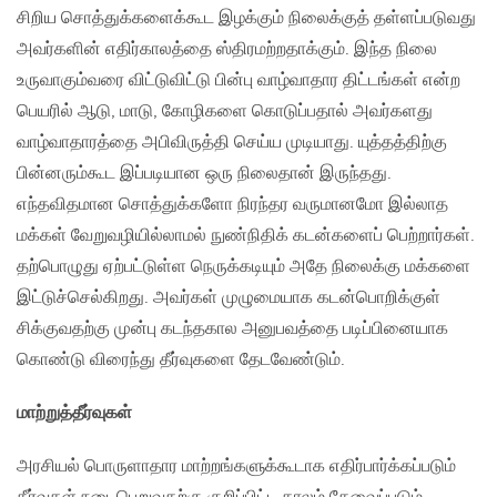
சிறிய சொத்துக்களைக்கூட இழக்கும் நிலைக்குத் தள்ளப்படுவது
அவர்களின் எதிர்காலத்தை ஸ்திரமற்றதாக்கும். இந்த நிலை
உருவாகும்வரை விட்டுவிட்டு பின்பு வாழ்வாதார திட்டங்கள் என்ற
பெயரில் ஆடு, மாடு, கோழிகளை கொடுப்பதால் அவர்களது
வாழ்வாதாரத்தை அபிவிருத்தி செய்ய முடியாது. யுத்தத்திற்கு
பின்னரும்கூட இப்படியான ஒரு நிலைதான் இருந்தது.
எந்தவிதமான சொத்துக்களோ நிரந்தர வருமானமோ இல்லாத
மக்கள் வேறுவழியில்லாமல் நுண்நிதிக் கடன்களைப் பெற்றார்கள்.
தற்பொழுது ஏற்பட்டுள்ள நெருக்கடியும் அதே நிலைக்கு மக்களை
இட்டுச்செல்கிறது. அவர்கள் முழுமையாக கடன்பொறிக்குள்
சிக்குவதற்கு முன்பு கடந்தகால அனுபவத்தை படிப்பினையாக
கொண்டு விரைந்து தீர்வுகளை தேடவேண்டும்.
மாற்றுத்தீர்வுகள்
அரசியல் பொருளாதார மாற்றங்களுக்கூடாக எதிர்பார்க்கப்படும்