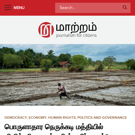
S
Search
MENU
k
for:
i
p
t
o
m
a
i
n
c
o
n
t
e
n
DEMOCRACY
,
ECONOMY
,
HUMAN RIGHTS
,
POLITICS AND GOVERNANCE
t
பொருளாதார நெருக்கடி மத்தியில்