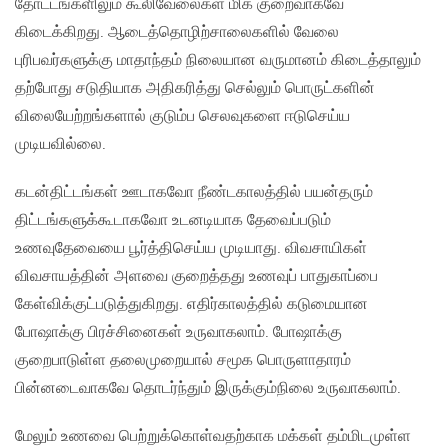
தோட்டங்களிலும் கூலிவேலைகள் மிக குறைவாகவே
கிடைக்கிறது. ஆடைத்தொழிற்சாலைகளில் வேலை
புரிபவர்களுக்கு மாதாந்தம் நிலையான வருமானம் கிடைத்தாலும்
தற்போது சடுதியாக அதிகரித்து செல்லும் பொருட்களின்
விலையேற்றங்களால் குடும்ப செலவுகளை ஈடுசெய்ய
முடியவில்லை.
கடன்திட்டங்கள் ஊடாகவோ நீண்டகாலத்தில் பயன்தரும்
திட்டங்களுக்கூடாகவோ உடனடியாக தேவைப்படும்
உணவுதேவையை பூர்த்திசெய்ய முடியாது. விவசாயிகள்
விவசாயத்தின் அளவை குறைத்தது உணவுப் பாதுகாப்பை
கேள்விக்குட்படுத்துகிறது. எதிர்காலத்தில் கடுமையான
போஷாக்கு பிரச்சினைகள் உருவாகலாம். போஷாக்கு
குறைபாடுள்ள தலைமுறையால் சமூக பொருளாதாரம்
பின்னடைவாகவே தொடர்ந்தும் இருக்கும்நிலை உருவாகலாம்.
மேலும் உணவை பெற்றுக்கொள்வதற்காக மக்கள் தம்மிடமுள்ள