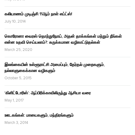
கலியாணம் முடிஞ்சி 11ஆம் நாள் எய்ட்ஸ்!
July 10, 2014
கொரோனா வைரஸ் தொற்றுநோய், அதன் தாக்கங்கள் மற்றும் நீங்கள்
என்ன உதவி செய்யலாம்?: சுருக்கமான வழிகாட்டுதல்கள்
March 25, 2020
இலங்கையின் உள்ளூராட்சி அமைப்பும், தேர்தல் முறைகளும்,
நல்லாளுகைக்கான வழிகளும்
October 5, 2015
‘கிளிட்டோரிஸ்’: ஆப்பிரிக்காவிலிருந்து ஆசியா வரை
May 1, 2017
ஊடகங்கள்: மாயைகளும், மந்திரங்களும்
March 3, 2014