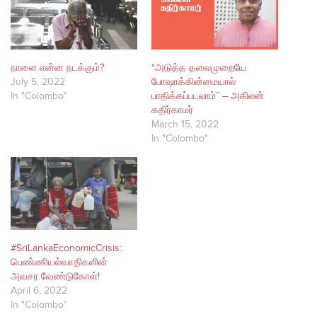
நாளை என்ன நடக்கும்?
“அடுத்த தலைமுறையே
July 5, 2022
போஷாக்கின்மையால்
In "Colombo"
பாதிக்கப்படலாம்” – அகிலன்
கதிர்காமர்
March 15, 2022
In "Colombo"
#SriLankaEconomicCrisis:
பெண்ணியல்வாதிகளின்
அவசர வேண்டுகோள்!
April 6, 2022
In "Colombo"