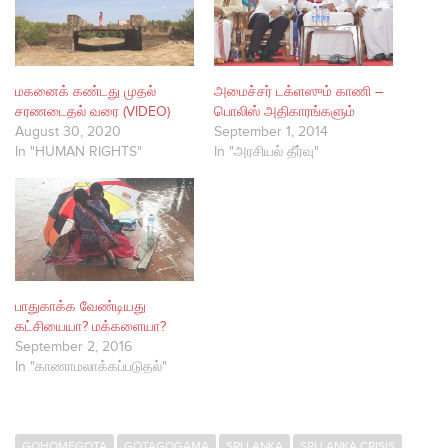
மகனைக் கண்டது முதல்
அமைச்சர் டக்ளஸும் காணி –
சரணடைதல் வரை (VIDEO)
பொலிஸ் அதிகாரங்களும்
August 30, 2020
September 1, 2014
In "HUMAN RIGHTS"
In "அரசியல் தீர்வு"
பாதுகாக்க வேண்டியது
கட்சியையா? மக்களையா?
September 2, 2016
In "காணாமலாக்கப்படுதல்"
GOHOMEGOTA
GOTAGOGAMA
SRI LANKA
SRI LANKA CRISIS