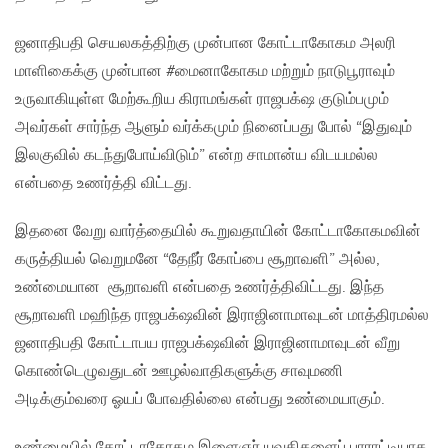
ஜனாதிபதி செயலகத்திற்கு முன்பான கோட்டாகோகம அலரி
மாளிகைக்கு முன்பான #மைனாகோகம மற்றும் நாடுபூராவும்
உருவாகியுள்ள மேற்​கூறிய கிராமங்கள் ராஜபக்‌ஷ குடும்பமும்
அவர்கள் சார்ந்த ஆளும் வர்க்கமும் நினைப்பது போல் “இதுவும்
இலகுவில் கடந்துபோய்விடும்” என்ற சாமான்ய விடயமல்ல
என்பதை உணர்த்தி விட்டது.
இதனை வேறு வார்த்தையில் கூறுவதாயின் கோட்டாகோகமவின்
கருத்தியல் வெறுமனே “தேநீர் கோப்பை சூறாவளி” அல்ல,
உண்மையான சூறாவளி என்பதை உணர்த்திவிட்டது. இந்த
சூறாவளி மஹிந்த ராஜபக்‌ஷவின் இராஜினாமாவுடன் மாத்திரமல்ல
ஜனாதிபதி கோட்டாபய ராஜபக்‌ஷவின் இராஜினாமாவுடன் வீறு
கொண்டெழுவதுடன் ஊழல்வாதிகளுக்கு சாவுமணி
அடிக்கும்வரை ஓயப் போவதில்லை என்பது உண்மையாகும்.
உண்மையில் கோட்டாகோகம இளைஞர் யுவதிகளைப் பாராட்டியாக