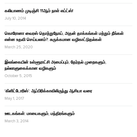
கலியாணம் முடிஞ்சி 11ஆம் நாள் எய்ட்ஸ்!
July 10, 2014
கொரோனா வைரஸ் தொற்றுநோய், அதன் தாக்கங்கள் மற்றும் நீங்கள்
என்ன உதவி செய்யலாம்?: சுருக்கமான வழிகாட்டுதல்கள்
March 25, 2020
இலங்கையின் உள்ளூராட்சி அமைப்பும், தேர்தல் முறைகளும்,
நல்லாளுகைக்கான வழிகளும்
October 5, 2015
‘கிளிட்டோரிஸ்’: ஆப்பிரிக்காவிலிருந்து ஆசியா வரை
May 1, 2017
ஊடகங்கள்: மாயைகளும், மந்திரங்களும்
March 3, 2014