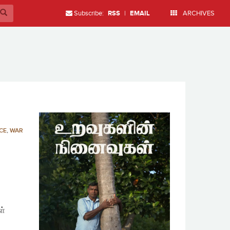
Subscribe:
RSS
|
EMAIL
ARCHIVES
CE
,
WAR
ள்