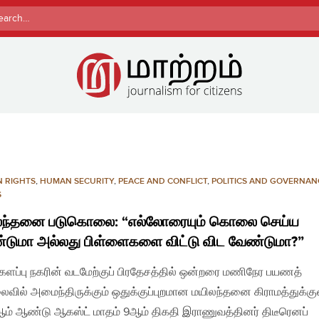
rch
 RIGHTS
,
HUMAN SECURITY
,
PEACE AND CONFLICT
,
POLITICS AND GOVERNAN
S
லந்தனை படுகொலை: “எல்லோரையும் கொலை செய்ய
டுமா அல்லது பிள்ளைகளை விட்டு விட வேண்டுமா?”
்களப்பு நகரின் வடமேற்குப் பிரதேசத்தில் ஒன்றரை மணிநேர பயணத்
ில் அமைந்திருக்கும் ஒதுக்குப்புறமான மயிலந்தனை கிராமத்துக்கு
ம் ஆண்டு ஆகஸ்ட் மாதம் 9ஆம் திகதி இராணுவத்தினர் திடீரெனப்