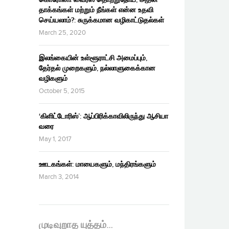
தாக்கங்கள் மற்றும் நீங்கள் என்ன உதவி
செய்யலாம்?: சுருக்கமான வழிகாட்டுதல்கள்
March 25, 2020
இலங்கையின் உள்ளூராட்சி அமைப்பும்,
தேர்தல் முறைகளும், நல்லாளுகைக்கான
வழிகளும்
October 5, 2015
‘கிளிட்டோரிஸ்’: ஆப்பிரிக்காவிலிருந்து ஆசியா
வரை
May 1, 2017
ஊடகங்கள்: மாயைகளும், மந்திரங்களும்
March 3, 2014
முடிவுறாத யுத்தம்…