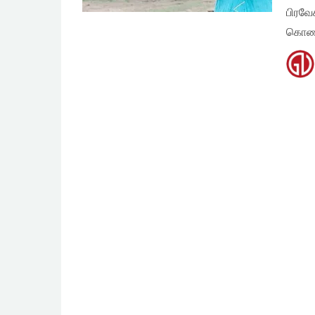
பிரவே
கொண்ட