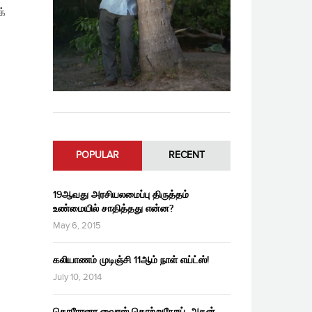
க்
POPULAR
RECENT
19ஆவது அரசியலமைப்பு திருத்தம்
உண்மையில் சாதித்தது என்ன?
May 6, 2015
கலியாணம் முடிஞ்சி 11ஆம் நாள் எய்ட்ஸ்!
July 10, 2014
கொரோனா வைரஸ் தொற்றுநோய், அதன்