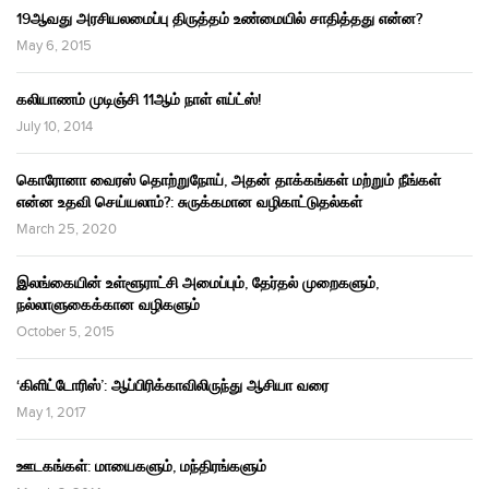
19ஆவது அரசியலமைப்பு திருத்தம் உண்மையில் சாதித்தது என்ன?
May 6, 2015
கலியாணம் முடிஞ்சி 11ஆம் நாள் எய்ட்ஸ்!
July 10, 2014
கொரோனா வைரஸ் தொற்றுநோய், அதன் தாக்கங்கள் மற்றும் நீங்கள்
என்ன உதவி செய்யலாம்?: சுருக்கமான வழிகாட்டுதல்கள்
March 25, 2020
இலங்கையின் உள்ளூராட்சி அமைப்பும், தேர்தல் முறைகளும்,
நல்லாளுகைக்கான வழிகளும்
October 5, 2015
‘கிளிட்டோரிஸ்’: ஆப்பிரிக்காவிலிருந்து ஆசியா வரை
May 1, 2017
ஊடகங்கள்: மாயைகளும், மந்திரங்களும்