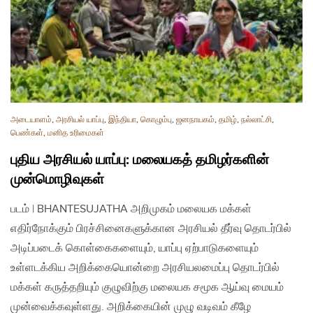
அடையாளம்
,
அரசியல் யாப்பு
,
இந்தியா
,
கொழும்பு
,
ஜனநாயகம்
,
தமிழ்
,
நல்லாட்சி
,
பெண்கள்
,
மனித உரிமைகள்
புதிய அரசியல் யாப்பு: மலையகத் தமிழர்களின்
முன்மொழிவுகள்
படம் | BHANTESUJATHA அறிமுகம் மலையக மக்கள்
எதிர்நோக்கும் பிரச்சினைகளுக்கான அரசியல் தீர்வு தொடர்பில்
அடிப்படைக் கொள்கைகளையும், யாப்பு ஏற்பாடுகளையும்
உள்ளடக்கிய அறிக்கையொன்றை அரசியலமைப்பு தொடர்பில்
மக்கள் கருத்தறியும் குழுவிற்கு மலையக சமூக ஆய்வு மையம்
முன்வைக்கவுள்ளது. அறிக்கையின் முழு வடிவம் கீழே