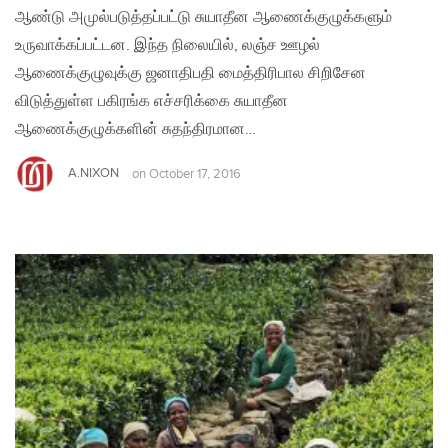
ஆண்டு அமுல்படுத்தப்பட்டு சுயாதீன ஆணைக்குழுக்களும்
உருவாக்கப்பட்டன. இந்த நிலையில், லஞ்ச ஊழல்
ஆணைக்குழுவுக்கு ஜனாதிபதி மைத்திரிபால சிறிசேன
விடுத்துள்ள பகிரங்க எச்சரிக்கை சுயாதீன
ஆணைக்குழுக்களின் சுதந்திரமான…
A.NIXON
on
October 17, 2016